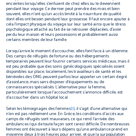
enceintes lorsqu’elles s’enfuient de chez elles ou le deviennent
pendant leur voyage. Ce dernier peut prendre des mois et bien
souvent, elles n’ont qu’un accès limité à la nourriture de qualité
dont elles ont besoin pendant leur grossesse. Il faut encore ajouter à
cela l’impact physique du voyage sur leur santé ainsi que le stress
psychologique attaché au fait de se retrouver déplacées, d’avoir
perdu leur maison et leurs possessions et probablement aussi
certains membres de leur famille.
Lorsqu’arrive le moment d’accoucher, elles font face à un dilemme.
Des camps de réfugiés de fortune ou des hébergements
temporaires peuvent leur fournir certains services médicaux, mais il
est peu probable que des soins gynécologiques spécialisés soient
disponibles sur place; localement, les travailleurs de santé et les
bénévoles des ONG peuvent parfois leur apporter un certain degré
d’assistance, mais sans disposer d’équipements ou de
connaissances spécialisés. L’alternative pour la femme,
particulièrement lorsque l’accouchement s’annonce difficile, est
d’accoucher dans un hôpital local.
Selon les témoignages des femmes
[1]
, il s’agit d’une alternative qui
n’en est pas réellement une. En Grèce, les conditions d’accès aux
camps de réfugiés sont mauvaises, ce qui rend l’arrivée des
ambulances (qui de toute façon sont rares) difficile. De nombreuses
femmes ont découvert à leurs dépens qu’une ambulance prend en
moyenne deux à trois heures pour arriver, et que la surpopulation