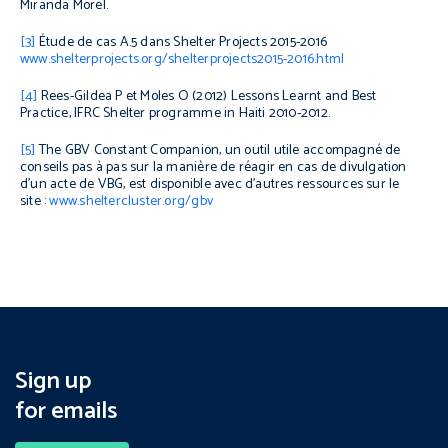
Miranda Morel.
[3]
Étude de cas A.5 dans
Shelter Projects 2015-2016
www.shelterprojects.org/shelterprojects2015-2016.html
[4]
Rees-Gildea P et Moles O (2012)
Lessons Learnt and Best
Practice, IFRC Shelter programme in Haiti 2010-2012.
[5]
The GBV Constant Companion
, un outil utile accompagné de
conseils pas à pas sur la manière de réagir en cas de divulgation
d’un acte de VBG, est disponible avec d’autres ressources sur le
site :
www.sheltercluster.org/gbv
Sign up
for emails