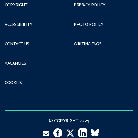
COPYRIGHT
PRIVACY POLICY
ACCESSIBILITY
PHOTO POLICY
CONTACT US
WRITING FAQS
VACANCIES
COOKIES
© COPYRIGHT 2024
Email
Twitter
Facebook
LinkedIn
VK