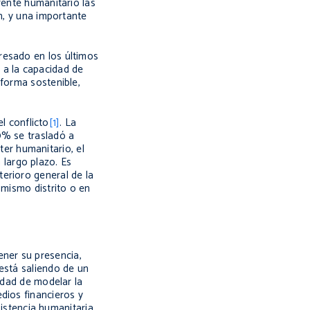
rente humanitario las
n, y una importante
resado en los últimos
 a la capacidad de
 forma sostenible,
 conflicto
[1]
. La
% se trasladó a
er humanitario, el
largo plazo. Es
erioro general de la
 mismo distrito o en
ner su presencia,
está saliendo de un
idad de modelar la
dios financieros y
sistencia humanitaria