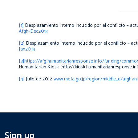
[1]
Desplazamiento interno inducido por el conflicto – ac
Afgh-Dec2013
[2]
Desplazamiento interno inducido por el conflicto – ac
Jan2014
[3]
https://afg.humanitarianresponse.info/funding/commo
Humanitarian Kiosk (http://kiosk.humanitarianresponse.inf
[4]
Julio de 2012
www.mofa.go.jp/region/middle_e/afghan
Sign up