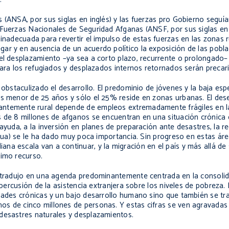
 (ANSA, por sus siglas en inglés) y las fuerzas pro Gobierno seguí
 Fuerzas Nacionales de Seguridad Afganas (ANSF, por sus siglas en 
inadecuada para revertir el impulso de estas fuerzas en las zonas r
r y en ausencia de un acuerdo político la exposición de las poblaci
 el desplazamiento –ya sea a corto plazo, recurrente o prolongado–
 para los refugiados y desplazados internos retornados serán precari
 obstaculizado el desarrollo. El predominio de jóvenes y la baja esp
 es menor de 25 años y sólo el 25% reside en zonas urbanas. El de
ntemente rural depende de empleos extremadamente frágiles en la 
s de 8 millones de afganos se encuentran en una situación crónica 
ayuda, a la inversión en planes de preparación ante desastres, la r
 agua) se le ha dado muy poca importancia. Sin progreso en estas ár
a escala van a continuar, y la migración en el país y más allá de 
timo recurso.
e tradujo en una agenda predominantemente centrada en la consolid
epercusión de la asistencia extranjera sobre los niveles de pobreza.
idades crónicas y un bajo desarrollo humano sino que también se tr
os de cinco millones de personas. Y estas cifras se ven agravadas
desastres naturales y desplazamientos.