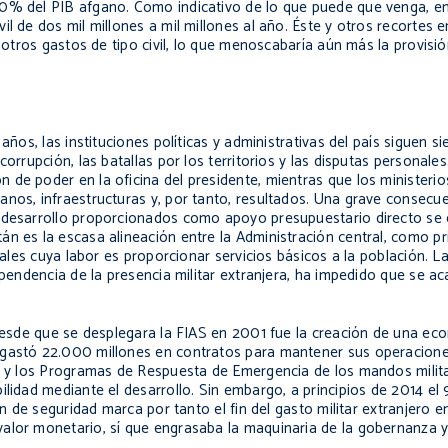
70% del PIB afgano. Como indicativo de lo que puede que venga, en
l de dos mil millones a mil millones al año. Éste y otros recortes e
a otros gastos de tipo civil, lo que menoscabaría aún más la provisió
años, las instituciones políticas y administrativas del país siguen s
orrupción, las batallas por los territorios y las disputas personale
de poder en la oficina del presidente, mientras que los ministerio
anos, infraestructuras y, por tanto, resultados. Una grave consecu
l desarrollo proporcionados como apoyo presupuestario directo se
n es la escasa alineación entre la Administración central, como pr
iales cuya labor es proporcionar servicios básicos a la población. L
ependencia de la presencia militar extranjera, ha impedido que se ac
 desde que se desplegara la FIAS en 2001 fue la creación de una eco
 gastó 22.000 millones en contratos para mantener sus operacione
to y los Programas de Respuesta de Emergencia de los mandos milit
ilidad mediante el desarrollo. Sin embargo, a principios de 2014 e
ón de seguridad marca por tanto el fin del gasto militar extranjero 
alor monetario, sí que engrasaba la maquinaria de la gobernanza y 
.