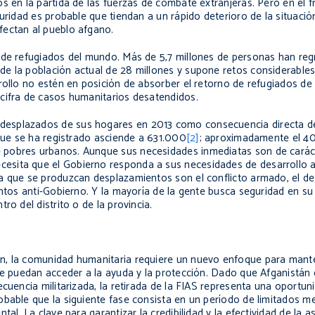
s en la partida de las fuerzas de combate extranjeras. Pero en el f
guridad es probable que tiendan a un rápido deterioro de la situació
fectan al pueblo afgano.
 de refugiados del mundo. Más de 5,7 millones de personas han reg
e la población actual de 28 millones y supone retos considerables
rollo no estén en posición de absorber el retorno de refugiados de
cifra de casos humanitarios desatendidos.
esplazados de sus hogares en 2013 como consecuencia directa del
 que se ha registrado asciende a 631.000
[2]
; aproximadamente el 40
 pobres urbanos. Aunque sus necesidades inmediatas son de caráct
sita que el Gobierno responda a sus necesidades de desarrollo a 
a que se produzcan desplazamientos son el conflicto armado, el det
entos anti-Gobierno. Y la mayoría de la gente busca seguridad en su
ro del distrito o de la provincia.
n, la comunidad humanitaria requiere un nuevo enfoque para mante
ue puedan acceder a la ayuda y la protección. Dado que Afganistán 
ecuencia militarizada, la retirada de la FIAS representa una oportun
bable que la siguiente fase consista en un período de limitados me
al. La clave para garantizar la credibilidad y la efectividad de la a