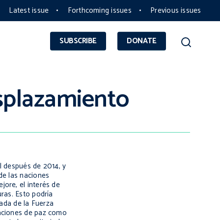
Latest issue
Forthcoming issues
Previous issues
SUBSCRIBE
DONATE
esplazamiento
al después de 2014, y
de las naciones
ore, el interés de
uras. Esto podría
rada de la Fuerza
iaciones de paz como