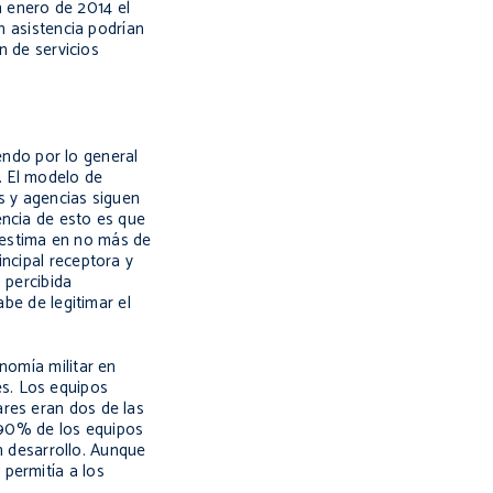
 enero de 2014 el
n asistencia podrían
n de servicios
iendo por lo general
s. El modelo de
s y agencias siguen
encia de esto es que
 estima en no más de
incipal receptora y
a percibida
abe de legitimar el
nomía militar en
s. Los equipos
ares eran dos de las
l 90% de los equipos
en desarrollo. Aunque
permitía a los