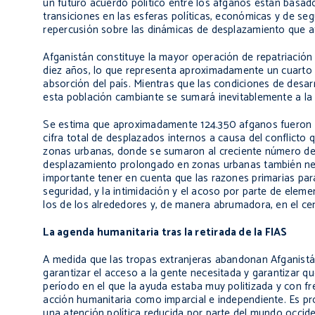
un futuro acuerdo político entre los afganos están basado
transiciones en las esferas políticas, económicas y de se
repercusión sobre las dinámicas de desplazamiento que a
Afganistán constituye la mayor operación de repatriación
diez años, lo que representa aproximadamente un cuarto d
absorción del país. Mientras que las condiciones de desar
esta población cambiante se sumará inevitablemente a la 
Se estima que aproximadamente 124.350 afganos fueron d
cifra total de desplazados internos a causa del conflicto
zonas urbanas, donde se sumaron al creciente número de
desplazamiento prolongado en zonas urbanas también nece
importante tener en cuenta que las razones primarias par
seguridad, y la intimidación y el acoso por parte de elem
los de los alrededores y, de manera abrumadora, en el cent
La agenda humanitaria tras la retirada de la FIAS
A medida que las tropas extranjeras abandonan Afganistá
garantizar el acceso a la gente necesitada y garantizar q
período en el que la ayuda estaba muy politizada y con fr
acción humanitaria como imparcial e independiente. Es pro
una atención política reducida por parte del mundo occident