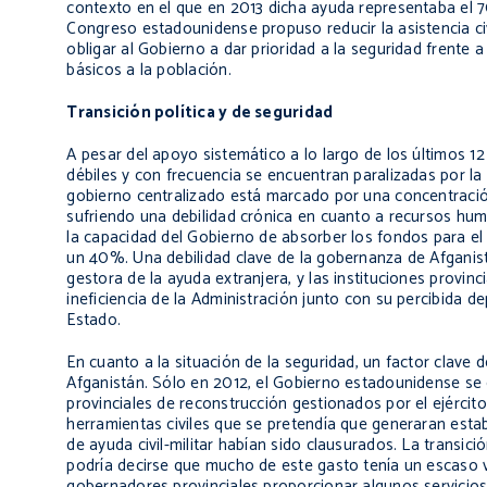
contexto en el que en 2013 dicha ayuda representaba el 
Congreso estadounidense propuso reducir la asistencia civi
obligar al Gobierno a dar prioridad a la seguridad frente 
básicos a la población.
Transición política y de seguridad
A pesar del apoyo sistemático a lo largo de los últimos 12 
débiles y con frecuencia se encuentran paralizadas por la c
gobierno centralizado está marcado por una concentración 
sufriendo una debilidad crónica en cuanto a recursos hum
la capacidad del Gobierno de absorber los fondos para e
un 40%. Una debilidad clave de la gobernanza de Afganistá
gestora de la ayuda extranjera, y las instituciones provinc
ineficiencia de la Administración junto con su percibida d
Estado.
En cuanto a la situación de la seguridad, un factor clave
Afganistán. Sólo en 2012, el Gobierno estadounidense se
provinciales de reconstrucción gestionados por el ejérci
herramientas civiles que se pretendía que generaran estab
de ayuda civil-militar habían sido clausurados. La transici
podría decirse que mucho de este gasto tenía un escaso v
gobernadores provinciales proporcionar algunos servicios