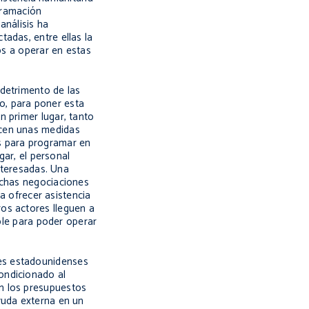
gramación
análisis ha
adas, entre ellas la
os a operar en estas
 detrimento de las
co, para poner esta
n primer lugar, tanto
ecen unas medidas
s para programar en
gar, el personal
interesadas. Una
ichas negociaciones
 a ofrecer asistencia
os actores lleguen a
able para poder operar
res estadounidenses
ondicionado al
on los presupuestos
yuda externa en un