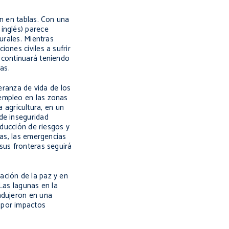
an en tablas. Con una
inglés) parece
urales. Mientras
ones civiles a sufrir
 continuará teniendo
as.
eranza de vida de los
sempleo en las zonas
agricultura, en un
de inseguridad
educción de riesgos y
eas, las emergencias
sus fronteras seguirá
ación de la paz y en
 Las lagunas en la
adujeron en una
 por impactos