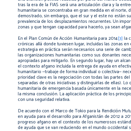
tras la era de la FIAS será una articulación clara y la ent
humanitaria se concentraba en gran medida en el norte, do
demostrado, sin embargo, que el sur y el este no están su
prevalencia de los desplazamientos recurrentes. Un import
zonas y que tengan capacidad para hacerlo, ya sean afgan
En el Plan Común de Acción Humanitaria para 2014
[3]
la c
crónicas allá donde tuviesen lugar, incluidas las zonas en
estrategia en práctica serán necesarios una serie de cam
las organizaciones humanitarias como sus donantes neces
apropiadas para mitigarlo. En segundo lugar, hay un alc
el contexto afgano incluida la entrega de ayuda en efectivo
humanitario ‒trabaje de forma individual o colectiva‒ nece
prioridad clave es la negociación con todas las partes d
separadas de otras iniciativas y distinguirlas de ellas). L
humanitaria de emergencia basada únicamente en la necesi
la misma conclusión. La aplicación práctica de los princip
con una seguridad relativa.
De acuerdo con el Marco de Tokio para la Rendición Mut
en ayuda para el desarrollo para Afganistán de 2012 a 20
progreso afgano en el contexto de los numerosos estánda
de ayuda que se van reduciendo en el mundo occidental si