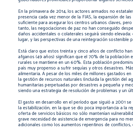
En la primavera de 2014, los actores armados no estatales
presencia cada vez menor de la FIAS, la expansión de las
suficiente para asegurar los centros urbanos claves, pero 
tanto, las negociaciones de paz no han conseguido despega
daños accidentales o colaterales seguirá siendo elevada;
lugar, y las perspectivas de una reintegración sostenible
Está claro que estos treinta y cinco años de conflicto han
afganos (49 años) significan que el 70% de la población
rurales se mantiene en un 60%. Esta población predomina
país muy propenso a sufrir sequías y otros desastres. Má
alimentaria. A pesar de los miles de millones gastados en 
la gestión de recursos naturales (incluida la gestión del
humanitarias perpetuadas por desastres a pequeña y median
siendo una estrategia de resolución de problemas y un úl
El gasto en desarrollo en el período que siguió a 2001 s
la estabilización, en la que se dio poca importancia a la r
oferta de servicios básicos no sólo mantenían vulnerabil
grave necesidad de asistencia de emergencia para no men
adicionales como los aumentos repentinos de conflictos, 