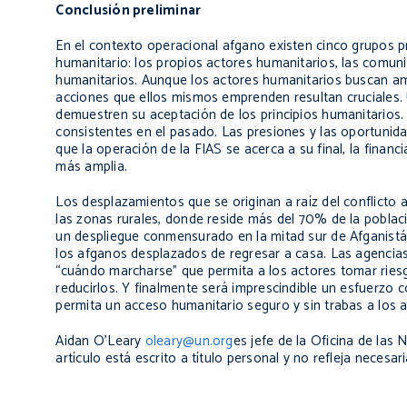
Conclusión preliminar
En el contexto operacional afgano existen cinco grupos p
humanitario: los propios actores humanitarios, las comun
humanitarios. Aunque los actores humanitarios buscan am
acciones que ellos mismos emprenden resultan cruciales.
demuestren su aceptación de los principios humanitarios. 
consistentes en el pasado. Las presiones y las oportunid
que la operación de la FIAS se acerca a su final, la financ
más amplia.
Los desplazamientos que se originan a raíz del conflicto a
las zonas rurales, donde reside más del 70% de la poblac
un despliegue conmensurado en la mitad sur de Afganist
los afganos desplazados de regresar a casa. Las agencias
“cuándo marcharse” que permita a los actores tomar riesg
reducirlos. Y finalmente será imprescindible un esfuerzo
permita un acceso humanitario seguro y sin trabas a los 
Aidan O’Leary
oleary@un.org
es jefe de la Oficina de la
artículo está escrito a título personal y no refleja neces