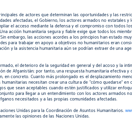
rincipales de actores que determinan las oportunidades y las restr
idades afectadas, el Gobierno, los actores armados no estatales y 
pliar el acceso mediante la defensa y el compromiso con todos los
 Una acción humanitaria segura y fiable exige que todos los miemb
Sin embargo, las acciones acordes a los principios han estado muy 
ades para trabajar en apoyo a objetivos no humanitarios eran cons
iación y la asistencia humanitaria aún se podrían extraer de una agen
rmado, el deterioro de la seguridad en general y del acoso y la int
ión de Afganistán; por tanto, una respuesta humanitaria efectiva y
án, en concreto. Cuanto más prolongado es el desplazamiento men
 humanitarias necesitan crear una cultura de “cómo quedarse” en c
os que sean aceptables cuando estén justificados y utilizar enfoqu
 conjunto para llegar a un entendimiento con los actores armados n
afganos necesitados y a las propias comunidades afectadas.
s Naciones Unidas para la Coordinación de Asuntos Humanitarios.
ww
ariamente las opiniones de las Naciones Unidas.