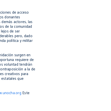
icciones de acceso
los donantes
 demás actores, las
ros de la comunidad
lejos de ser
iderables pero, dado
da política y militar
imidación surgen en
 oportuna requiere de
os voluntad tendrán
ontraposición a la de
es creativos para
o estatales que
w.unocha.org
Este