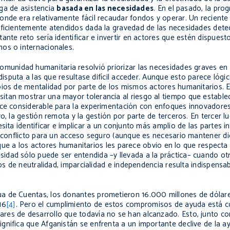
rega de asistencia
basada en las necesidades
. En el pasado, la pro
nde era relativamente fácil recaudar fondos y operar. Un reciente 
ficientemente atendidos dada la gravedad de las necesidades detect
ante reto sería identificar e invertir en actores que estén dispuest
os o internacionales.
omunidad humanitaria resolvió priorizar las necesidades graves en
 disputa a las que resultase difícil acceder. Aunque esto parece lógi
bios de mentalidad por parte de los mismos actores humanitarios. E
itan mostrar una mayor tolerancia al riesgo al tiempo que establ
ance considerable para la experimentación con enfoques innovadore
, la gestión remota y la gestión por parte de terceros. En tercer lu
sita identificar e implicar a un conjunto más amplio de las partes 
el conflicto para un acceso seguro (aunque es necesario mantener d
o que a los actores humanitarios les parece obvio en lo que respecta
dad sólo puede ser entendida –y llevada a la práctica– cuando otr
ios de neutralidad, imparcialidad e independencia resulta indispens
ua de Cuentas, los donantes prometieron 16.000 millones de dóla
16
[4]
. Pero el cumplimiento de estos compromisos de ayuda está c
res de desarrollo que todavía no se han alcanzado. Esto, junto c
gnifica que Afganistán se enfrenta a un importante declive de la a