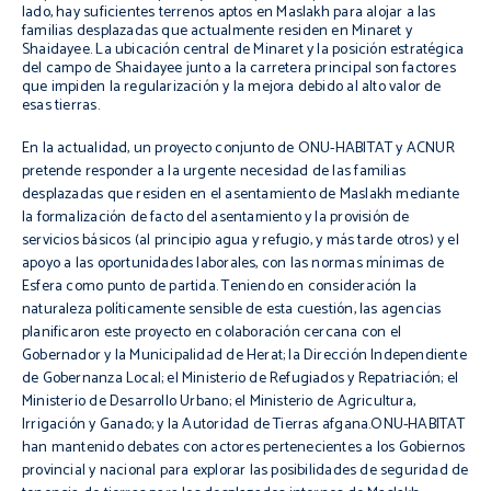
lado, hay suficientes terrenos aptos en Maslakh para alojar a las
familias desplazadas que actualmente residen en Minaret y
Shaidayee. La ubicación central de Minaret y la posición estratégica
del campo de Shaidayee junto a la carretera principal son factores
que impiden la regularización y la mejora debido al alto valor de
esas tierras.
En la actualidad, un proyecto conjunto de
ONU-HABITAT
y
ACNUR
pretende responder a la urgente necesidad de las familias
desplazadas que residen en el asentamiento de
Maslakh
mediante
la formalización
de facto
del asentamiento y la provisión de
servicios básicos (al principio agua y refugio, y más tarde otros) y el
apoyo a las oportunidades laborales, con las normas mínimas de
Esfera como punto de partida. Teniendo en consideración la
naturaleza políticamente sensible de esta cuestión, las agencias
planificaron
este proyecto en colaboración cercana con el
Gobernador y la Municipalidad de
Herat
; la Dirección Independiente
de Gobernanza Local; el Ministerio de Refugiados y Repatriación; el
Ministerio de Desarrollo Urbano; el Ministerio de Agricultura,
Irrigación y Ganado; y la Autoridad de Tierras afgana.ONU-HABITAT
han mantenido debates con actores pertenecientes a los Gobiernos
provincial y nacional para explorar las posibilidades de seguridad de