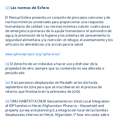
[2]
Las normas de Esfera
El Manual Esfera presenta un conjunto de principios comunes y de
normas mínimas universales para proporcionar una respuesta
humanitaria de calidad. Las normas mínimas cubren cuatro áreas
de emergencia primarias de la ayuda humanitaria: el suministro de
agua, la promoción de la higiene y los sistemas de saneamiento; la
seguridad alimentaria y la nutrición; el refugio, el asentamiento y los
artículos no alimenticios; y la acción para la salud.
www.sphereproject.org/sphere/es/
[3]
El derecho de un individuo a hacer uso y disfrutar de la
propiedad de otro, siempre que su contenido no sea alterado o
perjudicado.
[4]
A las personas desplazadas en Maslakh se les dio hasta
septiembre de 2014 para que se inscribieran en el proceso de
retorno, que finalizaría en la primavera de 2005.
[5]
ONU-HABITAT/ACNUR (lanzamiento en 2014)
Local Integration
of IDP families in Herat, Afghanistan: Phase 1a – Household and
property survey and planning
(La integración local de las familias
desplazadas internas en Herat, Afganistán; 1ª fase: encuesta sobre