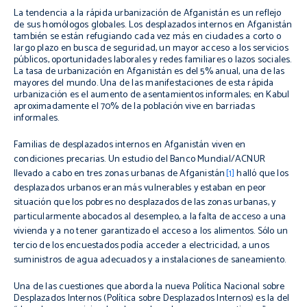
La tendencia a la rápida urbanización de Afganistán es un reflejo
de sus homólogos globales. Los desplazados internos en Afganistán
también se están refugiando cada vez más en ciudades a corto o
largo plazo en busca de seguridad, un mayor acceso a los servicios
públicos, oportunidades laborales y redes familiares o lazos sociales.
La tasa de urbanización en Afganistán es del 5% anual, una de las
mayores del mundo. Una de las manifestaciones de esta rápida
urbanización es el aumento de asentamientos informales; en Kabul
aproximadamente el 70% de la población vive en barriadas
informales.
Familias de desplazados internos en
Afganistán
viven en
condiciones precarias. Un estudio del Banco Mundial/
ACNUR
llevado a cabo en tres zonas urbanas de
Afganistán
[1]
halló que los
desplazados urbanos eran más vulnerables y estaban en peor
situación que los pobres no desplazados de las zonas urbanas, y
particularmente abocados al desempleo, a la falta de acceso a una
vivienda y a no tener garantizado el acceso a los alimentos. Sólo un
tercio de los
encuestados
podía acceder a electricidad, a unos
suministros de agua adecuados y a instalaciones de saneamiento.
Una de las cuestiones que aborda la nueva Política Nacional sobre
Desplazados Internos (Política sobre Desplazados Internos) es la del