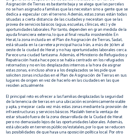
Asignación de Tierras es bastante baja y se alega que las parcelas
no se han asignado a familias que las necesitan sino a gente que se
dedica a especular con el terreno. Además, estas zonas están todas
situadas a cierta distancia de las ciudades y necesitan que se las
provea de servicios básicos (agua, escuelas, clínicas, etc.) y de
oportunidades laborales. Por tanto, dependen en gran medida de la
ayuda financiera externa, lo que al final resulta insostenible. En
Herat, la zona incluida en el Plan de Asignación de Tierras, Sadat,
está situada en la carretera principal hacia Irán, a más de 30 km al
oeste de la ciudad de Herat y no hay oportunidades laborales cerca.
Parece una ciudad fantasma. Además, el Ministerio de Refugiados y
Repatriación hasta hace poco se había centrado en los refugiados
retornados y no en los desplazados internos a la hora de asignar
estas zonas, e incluso ahora a los desplazados se les pide que
soliciten zonas incluidas en el Plan de Asignación de Tierras en sus
lugares de origen en vez de hacerlo en las ciudades en las que
residen actualmente.
El principal reto es ofrecer a las familias desplazadas la seguridad
de la tenencia de tierras en una ubicación económicamente viable
y apta, y mejorar cada vez más estas zonas mediante la provisión de
infraestructuras y servicios básicos. Maslakh tiene la ventaja de
estar situado fuera de la zona desarrollada de la Ciudad de Herat
pero no demasiado lejos de las oportunidades laborales. Además,
está ubicado en terrenos públicos/estatales, por lo que se reducen
las posibilidades de que haya una oposición política local. Por otro