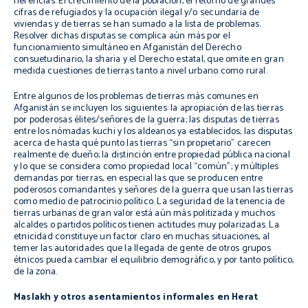
herencias. El crecimiento de la población, el retorno de grandes
cifras de refugiados y la ocupación ilegal y/o secundaria de
viviendas y de tierras se han sumado a la lista de problemas.
Resolver dichas disputas se complica aún más por el
funcionamiento simultáneo en Afganistán del Derecho
consuetudinario, la
sharia
y el Derecho estatal, que omite en gran
medida cuestiones de tierras tanto a nivel urbano como rural.
Entre algunos de los problemas de tierras más comunes en
Afganistán se incluyen los siguientes: la apropiación de las tierras
por poderosas élites/señores de la guerra; las disputas de tierras
entre los nómadas
kuchi
y los aldeanos ya establecidos; las disputas
acerca de hasta qué punto las tierras “sin propietario” carecen
realmente de dueño; la distinción entre propiedad pública nacional
y lo que se considera como propiedad local “común”; y múltiples
demandas por tierras, en especial las que se producen entre
poderosos comandantes y señores de la guerra que usan las tierras
como medio de patrocinio político. La seguridad de la tenencia de
tierras urbanas de gran valor está aún más politizada y muchos
alcaldes o partidos políticos tienen actitudes muy polarizadas. La
etnicidad constituye un factor claro en muchas situaciones, al
temer las autoridades que la llegada de gente de otros grupos
étnicos pueda cambiar el equilibrio demográfico, y por tanto político,
de la zona.
Maslakh y otros asentamientos informales en Herat