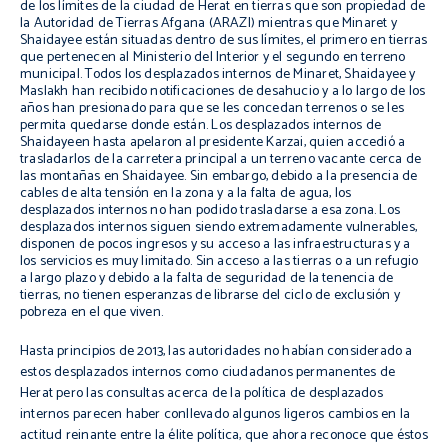
de los límites de la ciudad de Herat en tierras que son propiedad de
la Autoridad de Tierras Afgana (ARAZI) mientras que Minaret y
Shaidayee están situadas dentro de sus límites, el primero en tierras
que pertenecen al Ministerio del Interior y el segundo en terreno
municipal. Todos los desplazados internos de Minaret, Shaidayee y
Maslakh han recibido notificaciones de desahucio y a lo largo de los
años han presionado para que se les concedan terrenos o se les
permita quedarse donde están. Los desplazados internos de
Shaidayeen hasta apelaron al presidente Karzai, quien accedió a
trasladarlos de la carretera principal a un terreno vacante cerca de
las montañas en Shaidayee. Sin embargo, debido a la presencia de
cables de alta tensión en la zona y a la falta de agua, los
desplazados internos no han podido trasladarse a esa zona. Los
desplazados internos siguen siendo extremadamente vulnerables,
disponen de pocos ingresos y su acceso a las infraestructuras y a
los servicios es muy limitado. Sin acceso a las tierras o a un refugio
a largo plazo y debido a la falta de seguridad de la tenencia de
tierras, no tienen esperanzas de librarse del ciclo de exclusión y
pobreza en el que viven.
Hasta principios de 2013, las autoridades no habían considerado a
estos desplazados internos como ciudadanos permanentes de
Herat
pero las consultas acerca de la política de desplazados
internos parecen haber conllevado algunos ligeros cambios en la
actitud reinante entre la
élite
política, que ahora reconoce que éstos