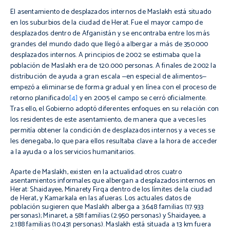
El asentamiento de desplazados internos de
Maslakh
está situado
en los suburbios de la ciudad de
Herat
. Fue el mayor campo de
desplazados dentro de
Afganistán
y se encontraba entre los más
grandes del mundo dado que llegó a albergar a más de 350.000
desplazados internos. A principios de 2002 se estimaba que la
población de
Maslakh
era de 120.000 personas. A finales de 2002 la
distribución de ayuda a gran escala
‒en
especial de
alimentos‒
empezó a eliminarse de forma gradual y en línea con el proceso de
retorno
planificado
[4]
y en 2005 el campo se cerró oficialmente.
Tras ello, el Gobierno adoptó diferentes enfoques en su relación con
los residentes de este asentamiento, de manera que a veces les
permitía obtener la condición de desplazados internos y a veces se
les denegaba, lo que para ellos resultaba clave a la hora de acceder
a la ayuda o a los servicios humanitarios.
Aparte de Maslakh, existen en la actualidad otros cuatro
asentamientos informales que albergan a desplazados internos en
Herat: Shaidayee, Minarety Firqa dentro de los límites de la ciudad
de Herat, y Kamarkala en las afueras. Los actuales datos de
población sugieren que Maslakh alberga a 3.648 familias (17.933
personas); Minaret, a 581 familias (2.950 personas) y Shaidayee, a
2.188 familias (10.431 personas). Maslakh está situada a 13 km fuera