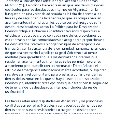
“derecho a una vivienda adecuada y al acceso a unas tierras”
(Artículo 7.1.3).La política hace énfasis en que uno de los mayores
obstáculos para los desplazados internos en Afganistán en la
búsqueda de una vivienda adecuada es la falta de acceso a las
tierras y de seguridad de la tenencia, lo que les obliga a vivir en
asentamientos informales en los que se corre el riesgo de sufrir
desahucios forzados y acoso. La Política para los Desplazados
Internos obliga al Gobierno a identificar terrenos disponibles, a
establecer acuerdos claros con cada uno de los propietarios de
esas tierras y con las comunidades de acogida y a proporcionar a
los desplazados internos sin hogar refugios de emergencia de
transición, con la asistencia de la comunidad humanitaria en caso
de que sea necesario. La política urge al Gobierno a a) tomar
medidas para garantizar que a los desplazados internos que
residen en asentamientos informales se les permita mejorar su
alojamiento para cumplir con las normas de Esfera
[2]
para el
refugio de emergencia internacionalmente acordados, b) explorar
iniciativas a nivel comunitario para prestar, alquilar o vender las
tierras de las zonas en las que se hayan asentado desplazados
internos, y c) identificar otras opciones que garanticen la seguridad
de tenencia de los desplazados internos, incluidos planes de
usufructo
[3]
.
Las tierras están muy disputadas en Afganistán y los principales
conflictos son por ellas. Múltiples y controvertidas demandas por
tierras tienen sus raíces históricas o surgen de disputas por