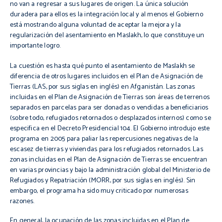
no van a regresar a sus lugares de origen. La única solución
duradera para ellos es la integración local y al menos el Gobierno
está mostrando alguna voluntad de aceptar la mejora y la
regularización
del asentamiento en
Maslakh
, lo que constituye un
importante logro.
La cuestión es hasta qué punto el asentamiento de
Maslakh
se
diferencia de otros lugares incluidos en el Plan de Asignación de
Tierras (LAS, por sus siglas en inglés) en
Afganistán
. Las zonas
incluidas en el Plan de Asignación de Tierras son áreas de terrenos
separados en parcelas para ser donadas o vendidas a beneficiarios
(sobre todo, refugiados retornados o desplazados internos) como se
especifica en el Decreto Presidencial 104. El Gobierno introdujo este
programa en 2005 para paliar las repercusiones negativas de la
escasez de tierras y viviendas para los refugiados retornados. Las
zonas incluidas en el Plan de Asignación de Tierras se encuentran
en varias provincias y bajo la administración global del Ministerio de
Refugiados y Repatriación (
MORR
, por sus siglas en inglés). Sin
embargo, el programa ha sido muy criticado por numerosas
razones.
En general, la ocupación de las zonas incluidas en el Plan de