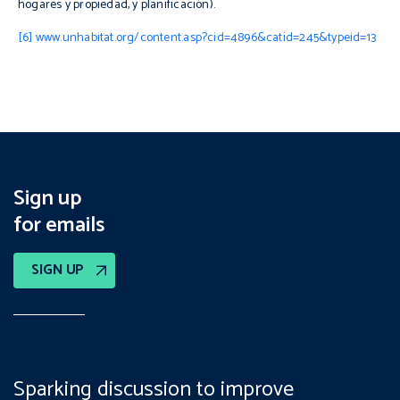
hogares y propiedad, y planificación).
[6]
www.unhabitat.org/content.asp?cid=4896&catid=245&typeid=13
Sign up
for emails
SIGN UP
Sparking discussion to improve