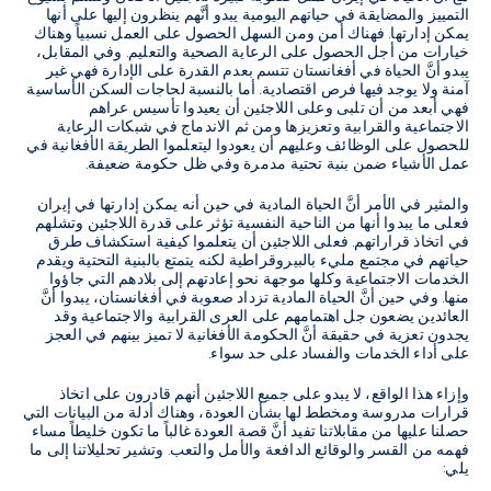
التمييز والمضايقة في حياتهم اليومية يبدو أنَّهم ينظرون إليها على أنها
يمكن إدارتها. فهناك أمن ومن السهل الحصول على العمل نسبياً وهناك
خيارات من أجل الحصول على الرعاية الصحية والتعليم. وفي المقابل،
يبدو أنَّ الحياة في أفغانستان تتسم بعدم القدرة على الإدارة فهي غير
آمنة ولا يوجد فيها فرص اقتصادية. أما بالنسبة لحاجات السكن الأساسية
فهي أبعد من أن تلبى وعلى اللاجئين أن يعيدوا تأسيس عراهم
الاجتماعية والقرابية وتعزيزها ومن ثم الاندماج في شبكات الرعاية
للحصول على الوظائف وعليهم أن يعودوا ليتعلموا الطريقة الأفغانية في
عمل الأشياء ضمن بنية تحتية مدمرة وفي ظل حكومة ضعيفة.
والمثير في الأمر أنَّ الحياة المادية في حين أنه يمكن إدارتها في إيران
فعلى ما يبدوا أنها من الناحية النفسية تؤثر على قدرة اللاجئين وتشلهم
في اتخاذ قراراتهم. فعلى اللاجئين أن يتعلموا كيفية استكشاف طرق
حياتهم في مجتمع مليء بالبيروقراطية لكنه يتمتع بالبنية التحتية ويقدم
الخدمات الاجتماعية وكلها موجهة نحو إعادتهم إلى بلادهم التي جاؤوا
منها. وفي حين أنَّ الحياة المادية تزداد صعوبة في أفغانستان، يبدوا أنَّ
العائدين يضعون جل اهتمامهم على العرى القرابية والاجتماعية وقد
يجدون تعزية في حقيقة أنَّ الحكومة الأفغانية لا تميز بينهم في العجز
على أداء الخدمات والفساد على حد سواء.
وإزاء هذا الواقع، لا يبدو على جميع اللاجئين أنهم قادرون على اتخاذ
قرارات مدروسة ومخطط لها بشأن العودة، وهناك أدلة من البيانات التي
حصلنا عليها من مقابلاتنا تفيد أنَّ قصة العودة غالباً ما تكون خليطاً مساء
فهمه من القسر والوقائع الدافعة والأمل والتعب. وتشير تحليلاتنا إلى ما
يلي: