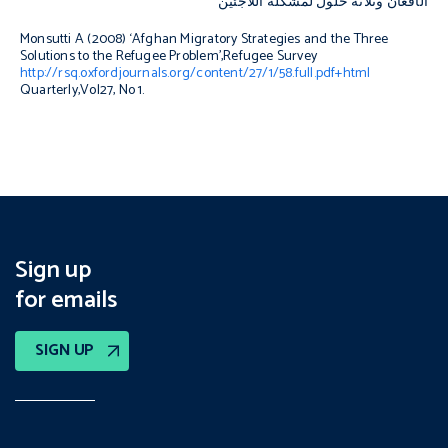
الأفغان وثلاثة حلول لمشكلة اللاَّجئين"
Monsutti A (2008) ‘Afghan Migratory Strategies and the Three
Solutions to the Refugee Problem’,
Refugee Survey
http://rsq.oxfordjournals.org/content/27/1/58.full.pdf+html
Quarterly,
Vol27, No 1.
Sign up
for emails
SIGN UP