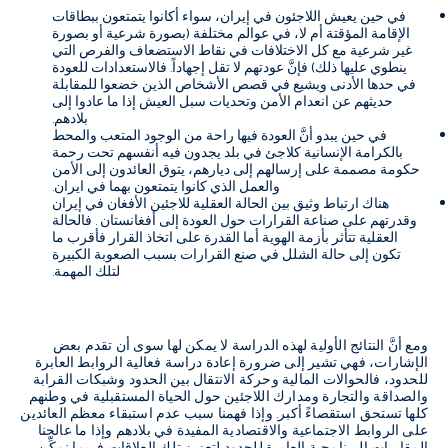
في حين يعيش اللاجئون في إيران، سواء أكانوا يتمتعون ببطاقات
الإقامة المؤقتة أم لا، في عوالم مختلفة (بصورة شرعية أو بصورة
غير شرعية مع كل الاختلافات في نقاط الاستضعاف والفرص التي
ينطوي عليها ذلك) فإنَّ عودتهم لا تقل إجهاداً. فالاستعدادات للعودة
في حدها الأدنى ويشيع في قصص الأشخاص الذين خضعوا للمقابلة
حديثهم عن انعدام الأمن وتحديات سبل العيش إذا ما عادوا إلى
بلادهم.
في حين يبدو أنَّ العودة فيها راحة من الوجود المتعب والمحط
بالكرامة الإنسانية كلاجئ في بلد يجدون فيه أنفسهم تحت رحمة
حكومة مصممة على إرسالهم إلى ديارهم، يتوق العائدون إلى الأمن
والعمل الذي كانوا يتمتعون بهما في ايران.
هناك ارتباط وثيق بين الحالة العقلية للاجئين الأفغان في إيران
وقدرتهم على صناعة القرارات حول العودة إلى أفغانستان . فالحالة
العقلية تتأثر بأزمة الهوية أما القدرة على اتخاذ القرار فأقرب ما
تكون إلى حالة الشلل في صنع القرارات بسبب الصعوبة الكبيرة
لتلك المهمة.
ومع أنَّ النتائج الأولية لهذه الدراسة لا يمكن لها سوى أن تقدم بعض
الإشارات، فهي تشير إلى ضرورة إعادة دراسة فعالية الروابط العابرة
للحدود، فالحوالات المالية وحركة الانتقال بين الحدود وشبكات القرابة
والصداقة والتجارة ومدارك اللاجئين حول الحياة المستقبلية في وطنهم
كلها تستحق استقصاءً أكبر. وإذا فهمنا سبب عدم استبقاء معظم العائدين
على الروابط الاجتماعية والاقتصادية المفيدة في بلادهم وإذا ما عالجنا