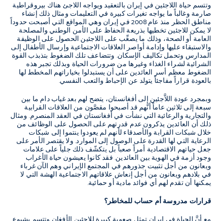
وتتسم حياة اللاجئين في إيران بالتعقيد ويواجه اللاجئ هناك بيروقراطية
صارمة وغالباً ما يواجه تغيرات كبيرة في التعليمات ومثال ذلك إنشاء
مناطق الحظر منذ عام 2008 في إيران وهي المواقع التي أصبحت حدوداً
لا يمكن للاجئين تخطيها بذريعة الحفاظ على الأمن الوطني والمصلحة
العامة أو الصحة، وذلك ما يصعِّب على اللاجئين الحصول على الوظيفة
والاستبقاء عليها وإدامة أواصر العلاقات الاجتماعية وإرسال الأطفال إلى
المدارس وتحمل تكاليف الإسكان. وتتضاعف تلك الضغوط بتذبذب القوة
الشرائية لشراء الغذاء وغيرها من ضرورات الحياة وبذلك تجبر هذه
الضغوط معظم أسر العائدين على أن يستبدلوا بخياراتهم المخطط لها
بالعودة قراراً مفاجئاً يتولد عن الإحباط والتعب النفسي.
وبمجرد عودة اللاَّجئين إلى أفغانستان، يتضح لهم بعد غياب دام ما بين
سبعة إلى ثلاثين عاماً أنَّهم قد أصبحوا مقصَّون من العلاقات القرابية
والتجارية والرعائية التي نشأت في أفغانستان في العقد المنصرم. ومثال
ذلك أن العائدين يذكرون عدم قدرتهم على الحصول على الوظائف من
خلال شبكات القرابة والأصدقاء لأنهم لم يعودوا ينتموا إلى شبكات
الرعاية التي لها القدرة على الوصول إلى الموارد. ولا يقتصر الأمر على
جعل حياتهم الاقتصادية أمراً صعباً بل يتكشّف ذلك جلياً على علامات
وجود أزمة في الهوية بين العائدين. فقد كانوا يعيشون حياة الأغراب
ويعانون من أجل تثبيت جذورهم في المجتمع الإيراني وهم الآن غرباء
في بلادهم ويعانون من أجل إنعاش علاقاتهم الاجتماعية الهشة التي لا
يمكنها أن تقدم لهم أي فوائد مادية أو حمائية.
قرارات مدروسة أم حساب للمخاطر؟
مع أنَّ الحياة في إيران تمثل صعوبة كبيرة للاجئين الأفغان وتتسم بشيوع