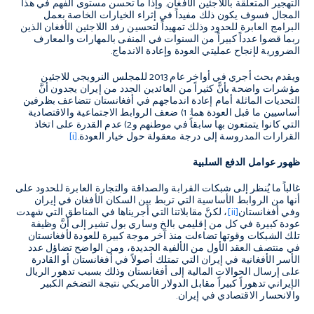
التهجير المتعلقة باللاجئين الأفغان. وإذا ما تحسن مستوى الفهم في هذا
المجال فسوف يكون ذلك مفيداً في إثراء الخيارات الخاصة بعمل
البرامج العابرة للحدود وذلك تمهيداً لتحسين رفد اللاجئين الأفغان الذين
ربما قضوا عدداً كبيراً من السنوات في المنفى بالمهارات والمعارف
الضرورية لإنجاح عمليتي العودة وإعادة الاندماج.
ويقدم بحث أجري في أواخر عام 2013 للمجلس النرويجي للاجئين
مؤشرات واضحة بأنًّ كثيراً من العائدين الجدد من إيران يجدون أنَّ
التحديات الماثلة أمام إعادة اندماجهم في أفغانستان تتضاعف بظرفين
أساسيين ما قبل العودة هما: 1) ضعف الروابط الاجتماعية والاقتصادية
التي كانوا يتمتعون بها سابقاً في موطنهم و2) عدم القدرة على اتخاذ
القرارات المدروسة إلى درجة معقولة حول خيار العودة.
[i]
ظهور عوامل الدفع السلبية
غالباً ما يُنظر إلى شبكات القرابة والصداقة والتجارة العابرة للحدود على
أنها من الروابط الأساسية التي تربط بين السكان الأفغان في إيران
وفي أفغانستان
[ii]
، لكنَّ مقابلاتنا التي أجريناها في المناطق التي شهدت
عودة كبيرة في كل من إقليمي بالخ وساري بول تشير إلى أنَّ وظيفة
تلك الشبكات وقوتها تضاءلت منذ آخر موجة كبيرة للعودة لأفغانستان
في منتصف العقد الأول من الألفية الجديدة، ومن الواضح تضاؤل عدد
الأسر الأفغانية في إيران التي تمتلك أصولاً في أفغانستان أو القادرة
على إرسال الحوالات المالية إلى أفغانستان وذلك بسبب تدهور الريال
الإيراني تدهوراً كبيراً مقابل الدولار الأمريكي نتيجة التضخم الكبير
والانحسار الاقتصادي في إيران.