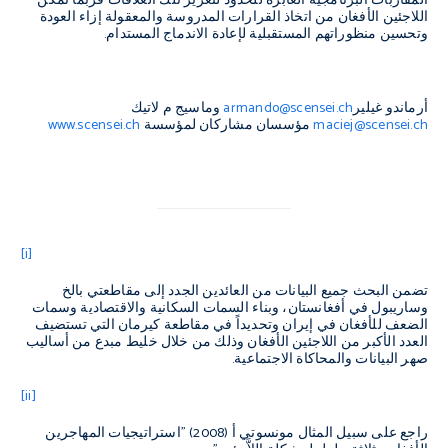
المقاربات البرنامجية العابرة للحدود لتعزيز تلك العلاقات فربما نمكِّن
اللاجئين الأفغان من اتخاذ القرارات المدروسة والمعقولة إزاء العودة
وتحسين منظوراتهم المستقبلية لإعادة الاندماج المستدام.
أرماندو غيلير
armando@scensei.ch
وماسيج م لاتيك
maciej@scensei.ch
مؤسسان مشاركان لمؤسسة
www.scensei.ch
[i]
تضمن البحث جميع البيانات من العائدين الجدد إلى مقاطعتي بالخ
وساريبول في أفغانستان، وبناء السمات السكانية والاقتصادية وسمات
الضعف للأفغان في إيران وتحديداً في مقاطعة كيرمان التي تستضيف
العدد الأكبر من اللاجئين الأفغان وذلك من خلال خليط مبدع من أساليب
صهر البيانات والمحاكاة الاجتماعية.
[ii]
راجع على سبيل المثال مونسوتي أ (2008) "استراتيجيات المهاجرين