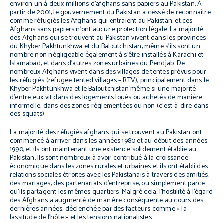
environ un à deux millions d’afghans sans papiers au Pakistan. À
partir de 2001, le gouvernement du Pakistan a cessé de reconnaître
comme réfugiés les Afghans qui entraient au Pakistan, et ces
Afghans sans papiers n’ont aucune protection légale. La majorité
des Afghans qui se trouvent au Pakistan vivent dans les provinces
du Khyber Pakhtunkhwa et du Baloutchistan, même s’ils sont un
nombre non négligeable également à s’être installés à Karachi et
Islamabad, et dans d’autres zones urbaines du Pendjab. De
nombreux Afghans vivent dans des villages de tentes prévus pour
les réfugiés (refugee tented villages – RTV), principalement dans le
Khyber Pakhtunkhwa et le Baloutchistan même si une majorité
d’entre eux vit dans des logements loués ou achetés de manière
informelle, dans des zones réglementées ou non (c’est-à-dire dans
des squats).
La majorité des réfugiés afghans qui se trouvent au Pakistan ont
commencé à arriver dans les années 1980 et au début des années
1990, et ils ont maintenant une existence solidement établie au
Pakistan. Ils sont nombreux à avoir contribué à la croissance
économique dans les zones rurales et urbaines et ils ont établi des
relations sociales étroites avec les Pakistanais à travers des amitiés,
des mariages, des partenariats d’entreprise, ou simplement parce
qu’ils partagent les mêmes quartiers. Malgré cela, l’hostilité à l’égard
des Afghans a augmenté de manière conséquente au cours des
dernières années, déclenchée par des facteurs comme « la
lassitude de l’hôte » et les tensions nationalistes.