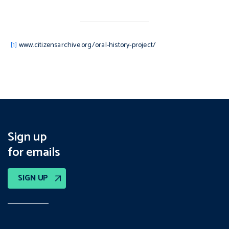
[1]
www.citizensarchive.org/oral-history-project/
Sign up
for emails
SIGN UP