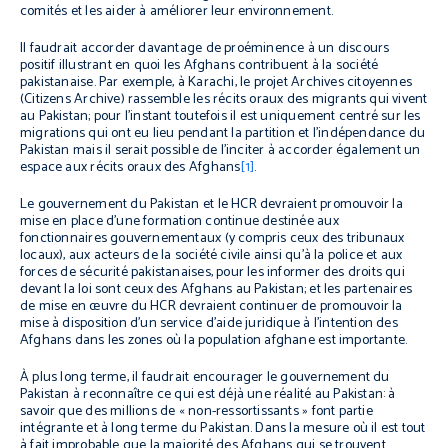
comités et les aider à améliorer leur environnement.
Il faudrait accorder davantage de proéminence à un discours
positif illustrant en quoi les Afghans contribuent à la société
pakistanaise. Par exemple, à Karachi, le projet Archives citoyennes
(Citizens Archive) rassemble les récits oraux des migrants qui vivent
au Pakistan; pour l’instant toutefois il est uniquement centré sur les
migrations qui ont eu lieu pendant la partition et l’indépendance du
Pakistan mais il serait possible de l’inciter à accorder également un
espace aux récits oraux des Afghans
[1]
.
Le gouvernement du Pakistan et le HCR devraient promouvoir la
mise en place d’une formation continue destinée aux
fonctionnaires gouvernementaux (y compris ceux des tribunaux
locaux), aux acteurs de la société civile ainsi qu’à la police et aux
forces de sécurité pakistanaises, pour les informer des droits qui
devant la loi sont ceux des Afghans au Pakistan; et les partenaires
de mise en œuvre du HCR devraient continuer de promouvoir la
mise à disposition d’un service d’aide juridique à l’intention des
Afghans dans les zones où la population afghane est importante.
À plus long terme, il faudrait encourager le gouvernement du
Pakistan à reconnaître ce qui est déjà une réalité au Pakistan: à
savoir que des millions de « non-ressortissants » font partie
intégrante et à long terme du Pakistan. Dans la mesure où il est tout
à fait improbable que la majorité des Afghans qui se trouvent