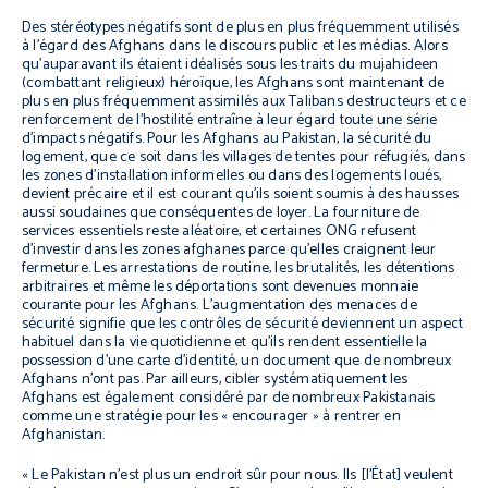
Des stéréotypes négatifs sont de plus en plus fréquemment utilisés
à l’égard des Afghans dans le discours public et les médias. Alors
qu’auparavant ils étaient idéalisés sous les traits du
mujahideen
(combattant religieux) héroïque, les Afghans sont maintenant de
plus en plus fréquemment assimilés aux Talibans destructeurs et ce
renforcement de l’hostilité entraîne à leur égard toute une série
d’impacts négatifs. Pour les Afghans au Pakistan, la sécurité du
logement, que ce soit dans les villages de tentes pour réfugiés, dans
les zones d’installation informelles ou dans des logements loués,
devient précaire et il est courant qu’ils soient soumis à des hausses
aussi soudaines que conséquentes de loyer. La fourniture de
services essentiels reste aléatoire, et certaines ONG refusent
d’investir dans les zones afghanes parce qu’elles craignent leur
fermeture. Les arrestations de routine, les brutalités, les détentions
arbitraires et même les déportations sont devenues monnaie
courante pour les Afghans. L’augmentation des menaces de
sécurité signifie que les contrôles de sécurité deviennent un aspect
habituel dans la vie quotidienne et qu’ils rendent essentielle la
possession d’une carte d’identité, un document que de nombreux
Afghans n’ont pas. Par ailleurs, cibler systématiquement les
Afghans est également considéré par de nombreux Pakistanais
comme une stratégie pour les « encourager » à rentrer en
Afghanistan.
« Le Pakistan n’est plus un endroit sûr pour nous. Ils [l’État] veulent