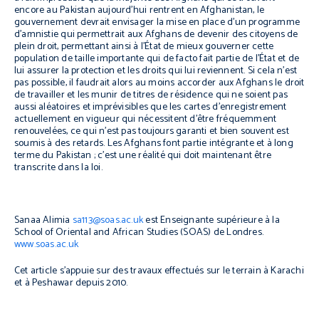
encore au Pakistan aujourd’hui rentrent en Afghanistan, le
gouvernement devrait envisager la mise en place d’un programme
d’amnistie qui permettrait aux Afghans de devenir des citoyens de
plein droit, permettant ainsi à l’État de mieux gouverner cette
population de taille importante qui
de facto
fait partie de l’État et de
lui assurer la protection et les droits qui lui reviennent. Si cela n’est
pas possible, il faudrait alors au moins accorder aux Afghans le droit
de travailler et les munir de titres de résidence qui ne soient pas
aussi aléatoires et imprévisibles que les cartes d’enregistrement
actuellement en vigueur qui nécessitent d’être fréquemment
renouvelées, ce qui n’est pas toujours garanti et bien souvent est
soumis à des retards. Les Afghans font partie intégrante et à long
terme du Pakistan ; c’est une réalité qui doit maintenant être
transcrite dans la loi.
Sanaa Alimia
sa113@soas.ac.uk
est Enseignante supérieure à la
School of Oriental and African Studies (SOAS) de Londres.
www.soas.ac.uk
Cet article s’appuie sur des travaux effectués sur le terrain à Karachi
et à Peshawar depuis 2010.