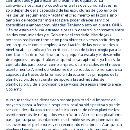
comunidades y garantizar un crecimiento equitativo. La
convivencia pacífica y productiva entre las dos comunidades no
solo depende de la capacidad de las estructuras de gobierno de
realizar un seguimiento y facilitar el crecimiento en la zona sino
también de recolectar ingresos para poder ofrecer servicios
sostenibles a ambas comunidades. Teniendo esto en cuenta, ONU-
Hábitat estableció una estrategia para un desarrollo constante entre
las dos comunidades y el Gobierno del condado. Más de 500
personas recibieron formación para obtener diversas aptitudes que
tenían que ver con el empleo, la evaluación de las necesidades a
nivel local, la planificación territorial, el uso de la tecnología para la
construcción de infraestructuras a pequeña escala y el desarrollo
de negocios. Los que habían adquirido esas aptitudes ya han sido
contratados para operar como empresas comerciales en el nuevo
asentamiento. A nivel del Gobierno del condado, se fomentando su
capacidad a través de la formación directa en los principios de la
planificación, de un constante apoyo a las actividades de
planificación, y de la provisión de servicios de asesoramiento a ese
Gobierno.
Aunque todavía es demasiado pronto para medir el impacto del
proyecto, hasta la fecha la respuesta local ha sido positiva y puede
ser considerada una buena práctica acerca de cómo plantear los
asentamientos de refugiados en un futuro. Al crear una plataforma
para que surja un asentamiento sostenible se están promoviendo
las inversiones posteriores y el crecimiento económico. Aunque un
objetivo clave del enfoque adoptado era acercar los enfoques