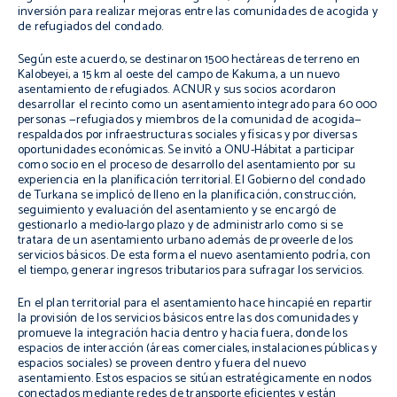
inversión para realizar mejoras entre las comunidades de acogida y
de refugiados del condado.
Según este acuerdo, se destinaron 1500 hectáreas de terreno en
Kalobeyei, a 15 km al oeste del campo de Kakuma, a un nuevo
asentamiento de refugiados. ACNUR y sus socios acordaron
desarrollar el recinto como un asentamiento integrado para 60 000
personas —refugiados y miembros de la comunidad de acogida—
respaldados por infraestructuras sociales y físicas y por diversas
oportunidades económicas. Se invitó a ONU-Hábitat a participar
como socio en el proceso de desarrollo del asentamiento por su
experiencia en la planificación territorial. El Gobierno del condado
de Turkana se implicó de lleno en la planificación, construcción,
seguimiento y evaluación del asentamiento y se encargó de
gestionarlo a medio-largo plazo y de administrarlo como si se
tratara de un asentamiento urbano además de proveerle de los
servicios básicos. De esta forma el nuevo asentamiento podría, con
el tiempo, generar ingresos tributarios para sufragar los servicios.
En el plan territorial para el asentamiento hace hincapié en repartir
la provisión de los servicios básicos entre las dos comunidades y
promueve la integración hacia dentro y hacia fuera, donde los
espacios de interacción (áreas comerciales, instalaciones públicas y
espacios sociales) se proveen dentro y fuera del nuevo
asentamiento. Estos espacios se sitúan estratégicamente en nodos
conectados mediante redes de transporte eficientes y están