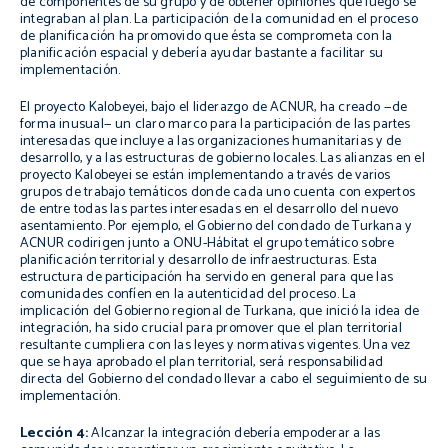
de componentes de su grupo y de obtener opiniones que luego se
integraban al plan. La participación de la comunidad en el proceso
de planificación ha promovido que ésta se comprometa con la
planificación espacial y debería ayudar bastante a facilitar su
implementación.
El proyecto Kalobeyei, bajo el liderazgo de ACNUR, ha creado —de
forma inusual— un claro marco para la participación de las partes
interesadas que incluye a las organizaciones humanitarias y de
desarrollo, y a las estructuras de gobierno locales. Las alianzas en el
proyecto Kalobeyei se están implementando a través de varios
grupos de trabajo temáticos donde cada uno cuenta con expertos
de entre todas las partes interesadas en el desarrollo del nuevo
asentamiento. Por ejemplo, el Gobierno del condado de Turkana y
ACNUR codirigen junto a ONU-Hábitat el grupo temático sobre
planificación territorial y desarrollo de infraestructuras. Esta
estructura de participación ha servido en general para que las
comunidades confíen en la autenticidad del proceso. La
implicación del Gobierno regional de Turkana, que inició la idea de
integración, ha sido crucial para promover que el plan territorial
resultante cumpliera con las leyes y normativas vigentes. Una vez
que se haya aprobado el plan territorial, será responsabilidad
directa del Gobierno del condado llevar a cabo el seguimiento de su
implementación.
Lección 4:
Alcanzar la integración debería empoderar a las