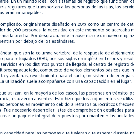
strarse. En un mundo ideal, con sistemas de registro que funcionan
is regulares que transportan a las personas de las islas, los servi
ras eran inmanejables.
omplicado, originalmente diseñado en 2013 como un centro de dete
edor de 700 personas, la necesidad en este momento se acercaba 
raría la brecha. Por desgracia, ante la ausencia de un nuevo empla
uentran por debajo de los estándares.
tándar, que son la columna vertebral de la respuesta de alojamien
o para refugiados (RHU, por sus siglas en inglés) en Lesbos y resu
vicios en los distintos puntos de llegada, el centro de registro d
it preempaquetado, compuesto de varios elementos básicos que i
rta y ventanas, revestimiento para el suelo, un sistema de energía s
La utilización suele acompañarse con una capacitación en el lugar.
utilizan, en la mayoría de los casos, las personas en tránsito, po
acia, estuvieron ausentes. Esto hizo que los alojamientos se utili
n las personas en movimiento debido a retrasos burocráticos frecue
s. Fue necesario desarrollar listas de comprobación detalladas para
y crear un paquete integral de repuestos para mantener las unidad
an capacidad para las personas que tuvieran que esperar durante 