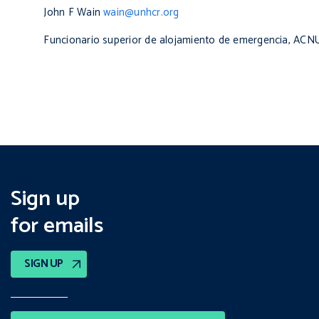
John F Wain
wain@unhcr.org
Funcionario superior de alojamiento de emergencia, AC
Sign up
for emails
SIGN UP