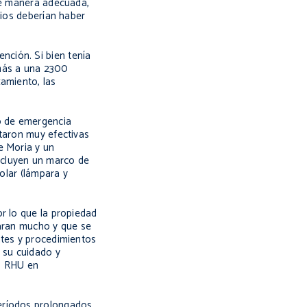
 de manera adecuada,
cios deberían haber
nción. Si bien tenía
más a una 2300
zamiento, las
to de emergencia
ltaron muy efectivas
e Moria y un
ncluyen un marco de
olar (lámpara y
r lo que la propiedad
zaran mucho y que se
ntes y procedimientos
 su cuidado y
es RHU en
períodos prolongados