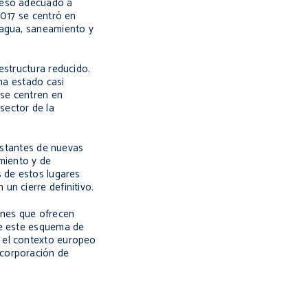
cceso adecuado a
2017 se centró en
(agua, saneamiento y
estructura reducido.
ha estado casi
 se centren en
 sector de la
onstantes de nuevas
miento y de
s de estos lugares
un cierre definitivo.
ones que ofrecen
íe este esquema de
a el contexto europeo
ncorporación de