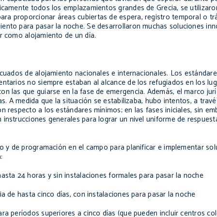
ticamente todos los emplazamientos grandes de Grecia, se utilizaro
a proporcionar áreas cubiertas de espera, registro temporal o tr
iento para pasar la noche. Se desarrollaron muchas soluciones in
ar como alojamiento de un día.
decuados de alojamiento nacionales e internacionales. Los estándar
ntarios no siempre estaban al alcance de los refugiados en los lug
on las que guiarse en la fase de emergencia. Además, el marco jurí
as. A medida que la situación se estabilizaba, hubo intentos, a trav
n respecto a los estándares mínimos; en las fases iniciales, sin em
instrucciones generales para lograr un nivel uniforme de respuesta
co y de programación en el campo para planificar e implementar sol
:
sta 24 horas y sin instalaciones formales para pasar la noche
a de hasta cinco días, con instalaciones para pasar la noche
 períodos superiores a cinco días (que pueden incluir centros col