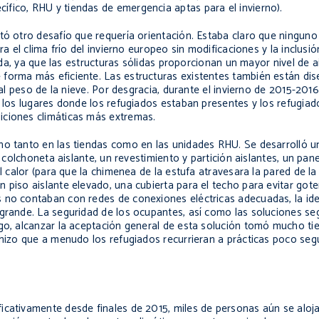
cífico, RHU y tiendas de emergencia aptas para el invierno).
tó otro desafío que requería orientación. Estaba claro que ninguno 
ra el clima frío del invierno europeo sin modificaciones y la inclusi
rida, ya que las estructuras sólidas proporcionan un mayor nivel de 
forma más eficiente. Las estructuras existentes también están dis
 al peso de la nieve. Por desgracia, durante el invierno de 2015-201
n los lugares donde los refugiados estaban presentes y los refugiad
iciones climáticas más extremas.
no tanto en las tiendas como en las unidades RHU. Se desarrolló u
a colchoneta aislante, un revestimiento y partición aislantes, un pane
al calor (para que la chimenea de la estufa atravesara la pared de la
 piso aislante elevado, una cubierta para el techo para evitar got
 no contaban con redes de conexiones eléctricas adecuadas, la ide
grande. La seguridad de los ocupantes, así como las soluciones seg
rgo, alcanzar la aceptación general de esta solución tomó mucho t
 hizo que a menudo los refugiados recurrieran a prácticas poco seg
icativamente desde finales de 2015, miles de personas aún se aloja