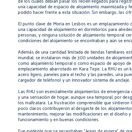
de los cuales debían pasar los recién llegados para regi
una capacidad de espacio de alojamiento maximizada y ferr
podido hacer frente a esta situación. Sin embargo, las cif
El punto clave de Moria en Lesbos es un emplazamiento c
una capacidad de alojamiento en dormitorios para alred
personas, y ninguna solución de alojamiento temporal cer
condiciones del alojamiento se encontraban y aún se enc
Además de una cantidad limitada de tiendas familiares es
mundial, se instalaron más de 300 unidades de alojamient
como alojamiento temporal o como espacio de apoyo de ser
emplazamiento abarrotado en Kara Tepe. La RHU es un k
acero ligero, paneles para el techo y las paredes, una pue
cargador de teléfono) y un innovador sistema de anclaje. 
Las RHU son esencialmente alojamientos de emergencia que 
y una sensación de hogar, aunque sea temporal, por desgr
los maltratara. La frustración comprensible que sintiero
poco claros contribuyeron al desgaste de los alojamiento
mantenimiento, mejorar las modificaciones en el diseño 
funcionamiento y en buenas condiciones.
Fue evidente que se necesitaban "áreas de espera" de gr