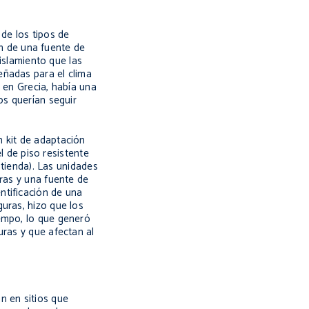
de los tipos de
ón de una fuente de
aislamiento que las
eñadas para el clima
6 en Grecia, había una
os querían seguir
n kit de adaptación
l de piso resistente
 tienda). Las unidades
eras y una fuente de
ntificación de una
uras, hizo que los
iempo, lo que generó
uras y que afectan al
n en sitios que