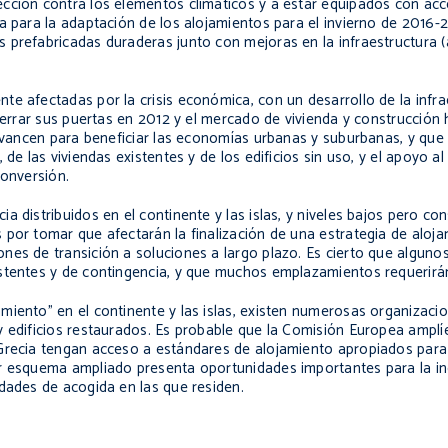
ección contra los elementos climáticos y a estar equipados con a
a para la adaptación de los alojamientos para el invierno de 2016-
 prefabricadas duraderas junto con mejoras en la infraestructura 
e afectadas por la crisis económica, con un desarrollo de la infra
 cerrar sus puertas en 2012 y el mercado de vivienda y construcción 
 avancen para beneficiar las economías urbanas y suburbanas, y que
de las viviendas existentes y de los edificios sin uso, y el apoyo al
conversión.
a distribuidos en el continente y las islas, y niveles bajos pero c
 por tomar que afectarán la finalización de una estrategia de aloja
nes de transición a soluciones a largo plazo. Es cierto que alguno
stentes y de contingencia, y que muchos emplazamientos requerirán 
miento" en el continente y las islas, existen numerosas organizaci
y edificios restaurados. Es probable que la Comisión Europea ampl
 Grecia tengan acceso a estándares de alojamiento apropiados par
er esquema ampliado presenta oportunidades importantes para la i
dades de acogida en las que residen.