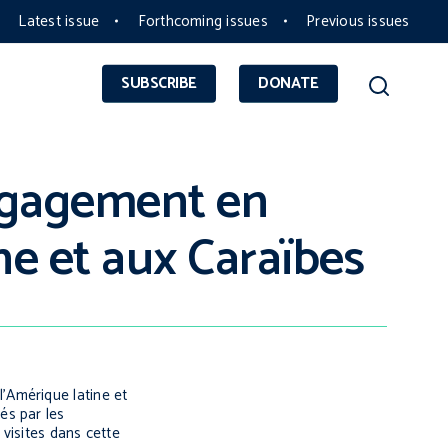
Latest issue
Forthcoming issues
Previous issues
SUBSCRIBE
DONATE
engagement en
ne et aux Caraïbes
’Amérique latine et
és par les
visites dans cette