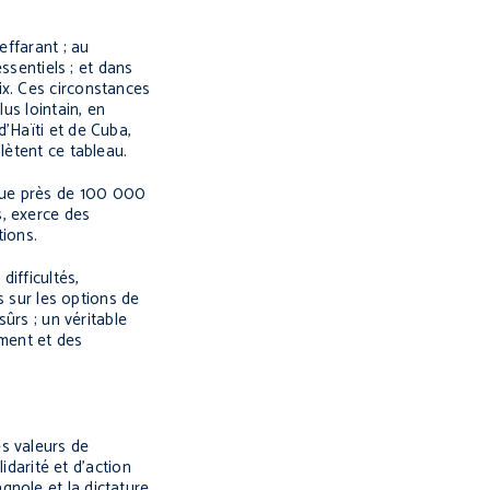
effarant ; au
ssentiels ; et dans
ix. Ces circonstances
us lointain, en
’Haïti et de Cuba,
lètent ce tableau.
que près de 100 000
s, exerce des
tions.
ifficultés,
s sur les options de
ûrs ; un véritable
ement et des
s valeurs de
idarité et d’action
gnole et la dictature