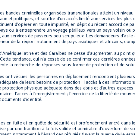
 des bandes criminelles organisées transnationales atteint un niveau 
ux et politiques, et souffre d'un accès limité aux services les plus e
inuent d’opérer en toute impunité, en dépit du récent accord de pa
 pays ou à entreprendre un voyage périlleux vers un pays voisin ou pl
, aux services de passeurs peu scrupuleux. Les demandeurs d’asile d
rieur de la région, notamment de pays asiatiques et africains, comp
’Amérique latine et des Caraïbes ne cesse d’augmenter, au point 
Cette tendance, qui n’a cessé de se confirmer ces dernières année
gente la recherche de réponses sous forme de protection et de solu
es ont vécues, les personnes en déplacement rencontrent plusieurs d
n adéquate de leurs besoins de protection ; l’accès à des information
une protection physique adéquate dans des abris et d’autres espaces s
aire ; l’accès à l’enregistrement ; l’exercice de la liberté de mouv
 documents d’identité.
es en fuite et en quête de sécurité est profondément ancré dans le
se par une tradition à la fois solide et admirable d’ouverture, de sol
ent, notamment à l’égard des réfugiés fuyant la guerre civile espa