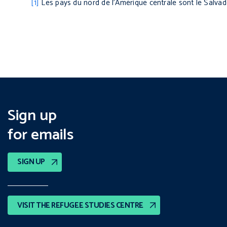
[1]
Les pays du nord de l’Amérique centrale sont le Salvad
Sign up
for emails
SIGN UP
VISIT THE REFUGEE STUDIES CENTRE