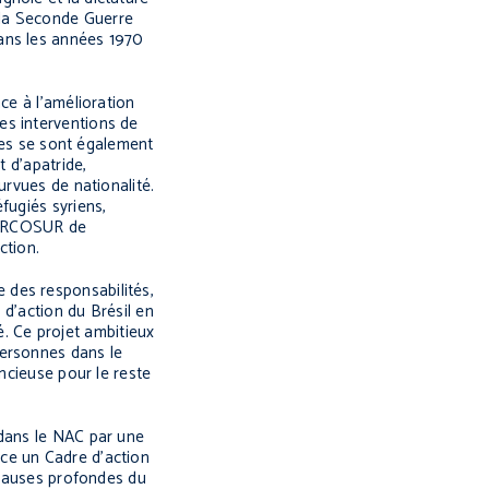
 la Seconde Guerre
dans les années 1970
ce à l’amélioration
es interventions de
ïbes se sont également
t d’apatride,
urvues de nationalité.
fugiés syriens,
 MERCOSUR de
ction.
 des responsabilités,
 d’action du Brésil en
. Ce projet ambitieux
 personnes dans le
ncieuse pour le reste
 dans le NAC par une
ce un Cadre d'action
x causes profondes du