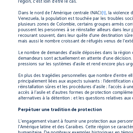
région, c’est loin d’être le cas.
Dans le nord de l’Amérique centrale (NAC)
[1]
, la violence
Venezuela, la population est touchée par les troubles socia
plusieurs zones de Colombie, certains groupes armés cont
poussent les personnes à se réinstaller ailleurs dans leur
recourant souvent, dans leur quête d’une destination sûre
mais aussi le nombre croissant de réfugiés venus de l’exté
Le nombre de demandes d’asile déposées dans la région d
demandeurs sont actuellement en attente d’une décision. 
pressions sur les systèmes d’asile et rend encore plus ur
En plus des tragédies personnelles que nombre d’entre ell
principalement liées aux aspects suivants : l’identificatio
réinstallation sûres et les procédures d’asile ; l’accès à 
accès à l’asile et d’autres formes de protection complément
alternatives à la détention ; et les questions relatives aux
Perpétuer une tradition de protection
L’engagement visant à fournir une protection aux personn
l’Amérique latine et des Caraïbes. Cette région se caractéri
humanitaire. De nombreux exemples historiques en témoign