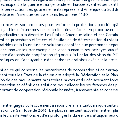
 échappant à la guerre et au génocide en Europe avant et pendant
t la persécution des gouvernements répressifs d’Amérique du Sud 
 éclaté en Amérique centrale dans les années 1980.
s concertés sont en cours pour renforcer la protection apportée grâ
forçant les mécanismes de protection des enfants, en promouvant d
particulière à la diversité. Les États d’Amérique latine et des Cara
ment de procédures efficaces et équitables de détermination du statu
apatrides et la fourniture de solutions adaptées aux personnes dépo
ions innovantes, par exemple les visas humanitaires octroyés aux ré
 cadre d’accords de coopération régionaux (à l’instar des visas du
 réfugiés en s’appuyant sur des cadres migratoires axés sur la prote
nt en ce qui concerne les mécanismes de coopération et de partage
ent tous les États de la région ont adopté la Déclaration et le Plan
obale des mouvements migratoires mixtes et du déplacement forcé
 la protection et définir des solutions pour alléger les souffrances des
 important de coopération régionale honnête, transparente et conscie
ement engagés collectivement à répondre à la situation inquiétante
ion de San José de 2016. De plus, ils mettent actuellement en pla
ir leurs interventions et d’en prolonger la durée, de s’attaquer au