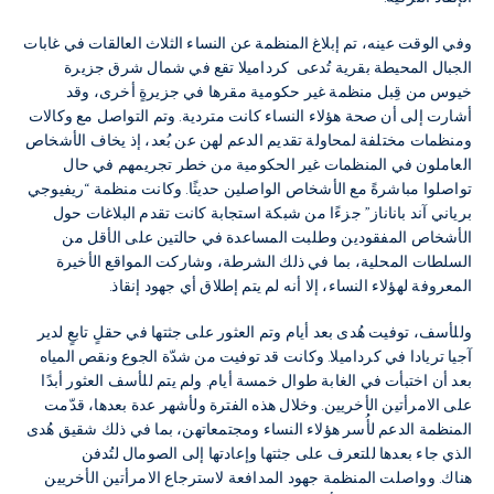
وفي الوقت عينه، تم إبلاغ المنظمة عن النساء الثلاث العالقات في غابات
الجبال المحيطة بقرية تُدعى كرداميلا تقع في شمال شرق جزيرة
خيوس من قِبل منظمة غير حكومية مقرها في جزيرةٍ أخرى، وقد
أشارت إلى أن صحة هؤلاء النساء كانت متردية. وتم التواصل مع وكالات
ومنظمات مختلفة لمحاولة تقديم الدعم لهن عن بُعد، إذ يخاف الأشخاص
العاملون في المنظمات غير الحكومية من خطر تجريمهم في حال
تواصلوا مباشرةً مع الأشخاص الواصلين حديثًا. وكانت منظمة “ريفيوجي
برياني آند باناناز” جزءًا من شبكة استجابة كانت تقدم البلاغات حول
الأشخاص المفقودين وطلبت المساعدة في حالتين على الأقل من
السلطات المحلية، بما في ذلك الشرطة، وشاركت المواقع الأخيرة
المعروفة لهؤلاء النساء، إلا أنه لم يتم إطلاق أي جهود إنقاذ.
وللأسف، توفيت هُدى بعد أيام وتم العثور على جثتها في حقلٍ تابعٍ لدير
آجيا تريادا في كرداميلا. وكانت قد توفيت من شدّة الجوع ونقص المياه
بعد أن اختبأت في الغابة طوال خمسة أيام. ولم يتم للأسف العثور أبدًا
على الامرأتين الأخريين. وخلال هذه الفترة ولأشهر عدة بعدها، قدّمت
المنظمة الدعم لأُسر هؤلاء النساء ومجتمعاتهن، بما في ذلك شقيق هُدى
الذي جاء بعدها للتعرف على جثتها وإعادتها إلى الصومال لتُدفن
هناك. وواصلت المنظمة جهود المدافعة لاسترجاع الامرأتين الأخريين