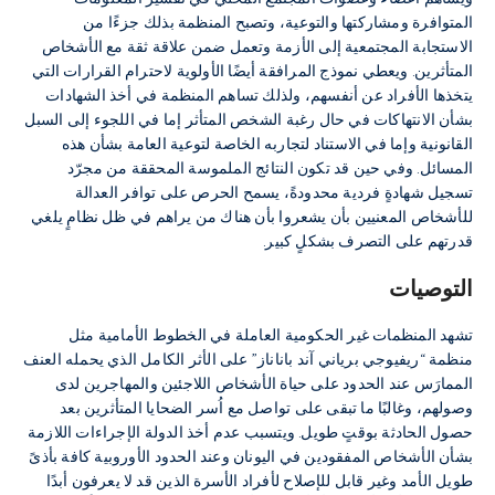
المتوافرة ومشاركتها والتوعية، وتصبح المنظمة بذلك جزءًا من
الاستجابة المجتمعية إلى الأزمة وتعمل ضمن علاقة ثقة مع الأشخاص
المتأثرين. ويعطي نموذج المرافقة أيضًا الأولوية لاحترام القرارات التي
يتخذها الأفراد عن أنفسهم، ولذلك تساهم المنظمة في أخذ الشهادات
بشأن الانتهاكات في حال رغبة الشخص المتأثر إما في اللجوء إلى السبل
القانونية وإما في الاستناد لتجاربه الخاصة لتوعية العامة بشأن هذه
المسائل. وفي حين قد تكون النتائج الملموسة المحققة من مجرّد
تسجيل شهادةٍ فردية محدودةً، يسمح الحرص على توافر العدالة
للأشخاص المعنيين بأن يشعروا بأن هناك من يراهم في ظل نظامٍ يلغي
قدرتهم على التصرف بشكلٍ كبير.
التوصيات
تشهد المنظمات غير الحكومية العاملة في الخطوط الأمامية مثل
منظمة “ريفيوجي برياني آند باناناز” على الأثر الكامل الذي يحمله العنف
الممارَس عند الحدود على حياة الأشخاص اللاجئين والمهاجرين لدى
وصولهم، وغالبًا ما تبقى على تواصل مع اُسر الضحايا المتأثرين بعد
حصول الحادثة بوقتٍ طويل. ويتسبب عدم أخذ الدولة الإجراءات اللازمة
بشأن الأشخاص المفقودين في اليونان وعند الحدود الأوروبية كافة بأذىً
طويل الأمد وغير قابل للإصلاح لأفراد الأسرة الذين قد لا يعرفون أبدًا