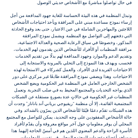
في حال تواصلوا مباشرةً مع الأشخاص حديثي الوصول.
وتبذل المنظمة في هذه البيئة الحساسة للغاية جهود المدافعة من أجل
إرساء نموذج مساعدة مبني على المرافقة ويأخذ احتياجات الأشخاص
اللاجئين والمهاجرين الشاملة في عين الاعتبار، حتى بعد وقوع الحادثة
التي دفعتهم إلى التواصل مع المنظمة. ويشمل نموذج المرافقة
المذكور، وخصوصًا في سياق الرعاية الصحية والعدالة الاجتماعية،
مرافقة المنظمات أو الأفراد للأشخاص الذين يقدمون لهم الخدمات،
وتقديم الدعم والموارد وجهود المدافعة لهم بدلًا من تقديم الخدمات
فحسب. ويهدف هذا النموذج إلى التحلي بالمرونة والاستجابة إلى
الاحتياجات الفريدة لدى الأفراد، والعمل كشركاء في الاستجابة لهذه
الاحتياجات. وهذا ويضفي نموذج المرافقة طابعًا غير مركزي على دور
الشخص الخارجي العامل في المنظمة غير الحكومية ويضع الشخص
الذي يواجه التحديات والمجتمع المحيط به في صلب التجربة. وتعمل
المنظمات غير الحكومية في حالاتٍ عدة بصورةٍ مستقلة عن الشبكات
المجتمعية القائمة، إلا أن منظمة “ريفيوجي برياني آند باناناز” وجدت أن
هذه الشبكات تقدّم دعمًا قيّمًا للأشخاص الذين يمرّون بالشدائد. وفي
حالة الأشخاص المفقودين على وجه التحديد، يمكن للتواصل مع المجتمع
المحلي أن يوفر معلوماتٍ حول آخر مواقع معروفة وأن يقدّم لأفراد
الأسرة الراحة والدعم المعنوي اللذين هم في أمسّ الحاجة إليهما. هذا
ويساهم أعضاء وعضوات المجتمع المحلي في تفسير المعلومات