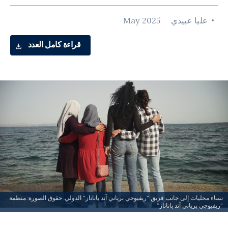
عليا عبيدي
May 2025
قراءة كامل العدد
نساء محليات إلى جانب فريق "ريفيوجي برياني آند باناناز" الدولي. حقوق الصورة: منظمة
"ريفيوجي برياني آند باناناز"