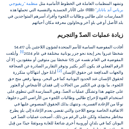
وتشهد المنظمات العاملة في الخطوط الأمامية مثل
منظمة “ريفيوجي
برياني آند باناناز”
(RBB) على الآثار الجسدية والنفسية التي تحملها هذه
الممارسات على طالبي وطالبات اللجوء وأفراد أسرهم المتواجدين في
بلد الأصل أو في بلدٍ آخر ويحاولون معرفة مكان أحبائهم.
زيادة عمليات الصدّ والتجريم
أفادت المفوضية السامية للأمم المتحدة لشؤون اللاجئين بأن 54,417
[1]
شخصًا عبروا بحر إيجة نحو جزر يونانية مختلفة في عام 2024
. وأبلغت
المفوضية في العام نفسه عن 125 شخصًا بين متوفين أو مفقودين، إلا أن
الرقم الفعلي قد يكون أكبر بكثير. وتوفر التقارير الصادرة عن الصحافة
[2]
والجهات المدافِعة عن حقوق الإنسان
أدلةً حول انتهاكاتٍ متكررة
لحقوق الإنسان عند الحدود اليونانية كما في البحر، ومنها رفض منح حق
اللجوء، ما يؤدي في الكثير من الحالات إلى فقدان الأشخاص أو العثور
على جثثهم. هذا وتشكّل عمليات الصدّ، وهي الممارسة التي تنطوي على
استخدام القوة لإخراج طالبي وطالبات اللجوء من الأراضي التي دخلوها،
نوعًا من
الإعادة القسرية
، وتنتهك بذلك الحقوق المنصوص عليها في
الاتفاقية الخاصة بوضع اللاجئ والتي تقضي بعدم الإعادة إلى بلدٍ يطرح
مخاطر محتملة. ولكن على الرغم من ذلك، أصبحت عمليات الصدّ في
اليونان كما في بلدانٍ أوروبية أخرى شائعةً للغاية وموثقةً جيدًا من قِبل