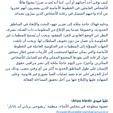
كيف توفي أحد أحبائهم أو أين، كما أنه يُحدث ضررًا معنويًا هائلًا
للأشخاص العاملين في الخطوط الأمامية الذين يشعرون أنهم عجزوا
عن أداء واجبهم المتمثل في رعاية الأشخاص الذين يمرّون بشدائد.
وعليه فهناك حاجة ملحّة إلى تعزيز جهود البحث والإنقاذ في المناطق
الحدودية، وخصوصًا عندما يتم الإبلاغ عن المعلومات ذات الصلة، بصرف
النظر عن الوضع القانوني للفرد المفقود. ويجب أن يُسمح للمنظمات غير
الحكومية بأن تعمل من دون تخويف السلطات لها، ويجب أن تلتفت
الجهات المموّلة إلى المنظمات غير الحكومية العاملة في الخطوط
الأمامية والتي يمكن تمكينها لتستجيب إلى الأزمات ضمن إطارٍ يتمحور
حول الرعاية التي يقودها المجتمع المحلي والدعم الشامل للأشخاص
المتأثرين. وأخيرًا، تبرز اليوم حاجةٌ ملحّة إلى نشر مراقبي حقوق
الإنسان على طول المناطق الحدودية أكثر من أي وقتٍ مضى، وذلك من
أجل الحرص على عدم تنفيذ عمليات الصدّ بصورةٍ غير قانونية، وعلى
الشهادة عليها والإبلاغ عنها من أجل تحقيق المساءلة الفعالة.
عليا عبيدي (Aliya Abidi)
عضوة متطوعة في مجلس الأمناء، منظمة “ريفيوجي برياني آند باناناز”
Aliya@refugeebiriyanibananas.org