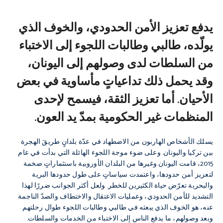
يدفع تعزيز الأمن الحدودي، والخوف الذي
يولّده، طالبي وطالبات اللجوء إلى الاختباء
من السلطات لدى وصولهم إلى اليونان،
وقد يحمل ذلك تداعياتٍ مأساوية في بعض
الأحيان. أما تعزيز الثقة، فيسمح لإحدى
المنظمات غير الحكومية بمدّ يد العون.
يسلك الأشخاص الهاربون من الاضطهاد في عدّة بلدانٍ طريقَ الهجرة
بين تركيا واليونان. وعلى ضوء موجة اللجوء الهائلة التي بدأت في عام
2015، قامت اليونان وغيرها من البلدان الأوروبية باستثماراتٍ ضخمة
لتعزيز أمن حدودها، واعتمدت سياساتٍ على طول حدودها البرية
والبحرية تعرّض حياة الكثيرين للخطر. ولعل أكثر الجوانب ضررًا لهذا
التشديد للأمن الحدودي، وعمليات الاعتقال والاختطاف والصدّ الناجمة
عنه، هو الخوف الذي يبعثه في طالبي وطالبات اللجوء طوال رحلتهم
وبعد وصولهم، ما يدفع الناس إلى الاختباء من الخدمات والسلطات.