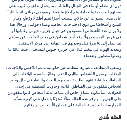
دون أي طعامٍ أو ماء في الجبال والغابات، ما يحمل تداعياتٍ كبيرة على
صحتهم الجسدية والعقلية. وتم إبلاغ منظمة “ريفيوجي برياني آند باناناز”
على مدى السنوات عن حالاتٍ شملت أُسرًا تضم أطفالًا ورُضَّع وكبار
السن وأشخاصًا من ذوي الاحتياجات الخاصة ونساء حوامل ورجالًا. هذا
ولا يزال عدد الأشخاص المفقودين في جبال جزيرة خيوس وغاباتها أو
في عرض البحر مجهولًا. وقد أبلغ أشخاصٌ في بعض الحالات عن صدّهم
لما يصل إلى 16 مرةً قبل وصولهم في النهاية إلى مركز الاستقبال
وتحديد الهوية في مخيم فيال في جزيرة خيوس للتسجيل، حيث غالبًا ما
وصلوا مصابين وضعفاء.
وتتلقى المنظمة، باعتبارها منظمة غير حكومية تدعم اللاجئين واللاجئات،
البلاغات بوصول الأشخاص طالبي الدعم، وغالبًا ما تقدم البلاغات إلى
السلطات بالنيابة عنهم لطلب تنفيذ جهود البحث والإنقاذ في حال وجود
أشخاص مفقودين في المناطق النائية. وحاولت المنظمة في إحدى
الحوادث المأساوية بشكلٍ خاص أن تساعد ثلاثة أشخاص كانوا مفقودين
على الجزيرة. وتوفر هذه الحالة مثالًا مُحزنًا بالفعل على كيفية تسبُّب
الممارسات الحدودية الحالية على فقدان الأشخاص أو وفاتهم.
قصّة هُدى