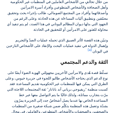
من خلال تحالفٍ من الأشخاص العاملين في المنظمات غير الحكومية
وأهل الصحافة والأشخاص المتطوعين وأفراد أسرة الامرأتين
وأصدقائهما وأفراد من المجتمع الصومالي، طالب بإجراء بحث وتحقيق
معمّقين وبتطبيق آليات المساءلة عن هذه الحادثة. وعلى الرغم من
الجهود التي بذلها ديوان المظالم اليوناني في هذا الصدد، لم يتم تنفيذ أي
محاولة للعثور على الامرأتين أو للتحقيق في الحادثة.
وتبيّن هذه القصة الأثر العميق الذي تحمله عمليات الصدّ والتجريم
وإهمال الدولة في تنفيذ عمليات البحث والإنقاذ على الأشخاص النازحين
[4]
في اليونان.
الثقة والدعم المجتمعي
تسلّط قصة هُدى والامرأتين الأخريين مجهولتَي الهوية الضوءَ أيضًا على
نوع الدعم الذي يحتاجه الأشخاص طالبو اللجوء في جزيرة خيوس، وعلى
الطرق التي يمكن فيها للمنظمات غير الحكومية تقديم المساعدة. فقد
كسبت منظمة “ريفيوجي برياني آند باناناز” ثقة المجتمعات اللاجئة التي
مرّت بتجارب مماثلة، ولذلك غالبًا ما يتم التواصل معها عبر خط
المساعدة الخاص بها عندما يصل أشخاصٌ جدد إلى الجزيرة يمرّون
بشدّة. وتعمل هذه المنظمة بتكتُّم ضمن شبكة صغيرة من المنظمات
والصحفيين والصحفيات والأشخاص المتطوعين والعاملين في مجال