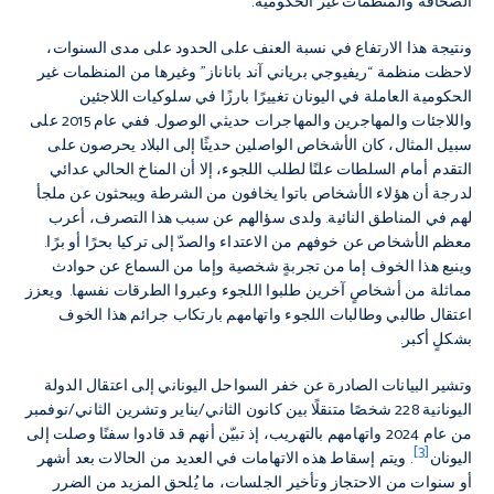
الصحافة والمنظمات غير الحكومية.
ونتيجة هذا الارتفاع في نسبة العنف على الحدود على مدى السنوات،
لاحظت منظمة “ريفيوجي برياني آند باناناز” وغيرها من المنظمات غير
الحكومية العاملة في اليونان تغييرًا بارزًا في سلوكيات اللاجئين
واللاجئات والمهاجرين والمهاجرات حديثي الوصول. ففي عام 2015 على
سبيل المثال، كان الأشخاص الواصلين حديثًا إلى البلاد يحرصون على
التقدم أمام السلطات علنًا لطلب اللجوء، إلا أن المناخ الحالي عدائي
لدرجة أن هؤلاء الأشخاص باتوا يخافون من الشرطة ويبحثون عن ملجأ
لهم في المناطق النائية. ولدى سؤالهم عن سبب هذا التصرف، أعرب
معظم الأشخاص عن خوفهم من الاعتداء والصدّ إلى تركيا بحرًا أو برًا.
وينبع هذا الخوف إما من تجربةٍ شخصية وإما من السماع عن حوادث
مماثلة من أشخاصٍ آخرين طلبوا اللجوء وعبروا الطرقات نفسها. ويعزز
اعتقال طالبي وطالبات اللجوء واتهامهم بارتكاب جرائم هذا الخوف
بشكلٍ أكبر.
وتشير البيانات الصادرة عن خفر السواحل اليوناني إلى اعتقال الدولة
اليونانية 228 شخصًا متنقلًا بين كانون الثاني/يناير وتشرين الثاني/نوفمبر
من عام 2024 واتهامهم بالتهريب، إذ تبيّن أنهم قد قادوا سفنًا وصلت إلى
[3]
اليونان
. ويتم إسقاط هذه الاتهامات في العديد من الحالات بعد أشهر
أو سنوات من الاحتجاز وتأخير الجلسات، ما يُلحق المزيد من الضرر