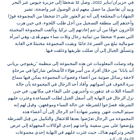
في حزيران/يناير 2022، وصل 32 شخصًا إلى جزيرة خيوس عبر البحر.
وبيد أن تفاصيل ما حصل معهم لدى الوصول غير واضحة، تشير
الشهادات المجمّعة إلى أنه تم العثور على 21 شخصًا من المجموعة فورًا
وأخذهم إلى منطقة التسجيل من أجل طلب اللجوء، في حين هرب
الآخرون خوفًا من أن تتم إعادتهم إلى تركيا. وتألفت المجموعة المختبئة
التي تضم 11 شخصًا من ثمانية رجال وثلاث نساء منهم هُدى، وهي امرأة
صومالية تبلغ من العمر 24 عامًا. وبقيت المجموعة مختبئةً في الغابة
وتتسلّق الجبال إلى أن ضللت طريقها وعلقت فيها.
وقد وصلت المعلومات عن هذه المجموعة إلى منظمة “ريفيوجي برياني
آند بانانا” من خلال أفراد من أُسر هؤلاء الأشخاص شاركوا في مرحلةٍ
لاحقة رسائل صوتية من أعضاء وعضوات المجموعة يمكن فيها سماع
نبرة الخوف في أصواتهم. وأفاد أحد الرجال في المجموعة بأن حالة
النساء الثلاث قد تدهورت وأجبرتهن على البقاء في مكانهن، في حين
نزل الرجال في النهاية إلى أسفل الجبل لطلب المساعدة وعثرت عليهم
الشرطة. فصرّحوا للشرطة عن حالة النساء وموقعهن، وقيل لهم إنه
سيتم البحث عنهن. وتشير شهادة أحد الرجال إلى أن أعضاء هذه
المجموعة من الرجال تعرّضوا بعدها للاعتقال والتكبيل من قِبل الشرطة
ووُضعوا على متن سفينة. وأخذتهم إحدى الوكالات المجهولة إلى عرض
البحر وتركتهم هناك، حيث عثرت عليهم في النهاية إحدى مجموعات
الإنقاذ التركية.