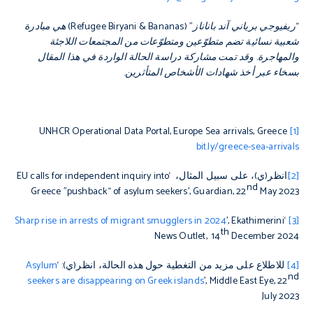
“ريفيوجي برياني آند باناناز” (
Refugee Biryani & Bananas
) هي مبادرة
شعبية نسائية تضم متطوّعين ومتطوّعات من المجتمعات اللاجئة
والمهاجرة. وقد تمت مشاركة دراسة الحالة الواردة في هذا المقال
بسخاء عبر أخذ شهادات الأشخاص المتأثرين.
UNHCR Operational Data Portal, Europe Sea arrivals, Greece
[1]
bit.ly/greece-sea-arrivals
[2]
انظر(ي)، على سبيل المثال، ‘EU calls for independent inquiry into
nd
Greece ”pushback“ of asylum seekers’,
Guardian
, 22
May 2023
Sharp rise in arrests of migrant smugglers in 2024
’,
Ekathimerini
‘
[3]
th
News Outlet
,
14
December 2024
[4]
للاطلاع على مزيد من التغطية حول هذه الحالة، انظر(ي): ‘
Asylum
nd
seekers are disappearing on Greek islands
’,
Middle East Eye
, 22
July 2023