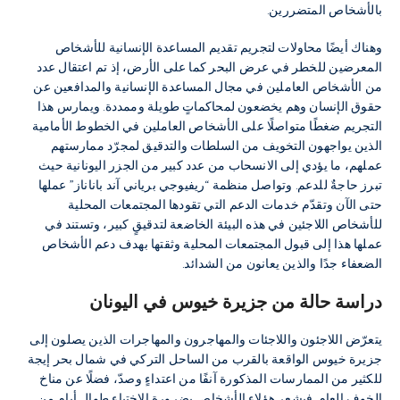
بالأشخاص المتضررين.
وهناك أيضًا محاولات لتجريم تقديم المساعدة الإنسانية للأشخاص
المعرضين للخطر في عرض البحر كما على الأرض، إذ تم اعتقال عدد
من الأشخاص العاملين في مجال المساعدة الإنسانية والمدافعين عن
حقوق الإنسان وهم يخضعون لمحاكماتٍ طويلة وممددة. ويمارس هذا
التجريم ضغطًا متواصلًا على الأشخاص العاملين في الخطوط الأمامية
الذين يواجهون التخويف من السلطات والتدقيق لمجرّد ممارستهم
عملهم، ما يؤدي إلى الانسحاب من عدد كبير من الجزر اليونانية حيث
تبرز حاجةٌ للدعم. وتواصل منظمة “ريفيوجي برياني آند باناناز” عملها
حتى الآن وتقدّم خدمات الدعم التي تقودها المجتمعات المحلية
للأشخاص اللاجئين في هذه البيئة الخاضعة لتدقيقٍ كبير، وتستند في
عملها هذا إلى قبول المجتمعات المحلية وثقتها بهدف دعم الأشخاص
الضعفاء جدًا والذين يعانون من الشدائد.
دراسة حالة من جزيرة خيوس في اليونان
يتعرّض اللاجئون واللاجئات والمهاجرون والمهاجرات الذين يصلون إلى
جزيرة خيوس الواقعة بالقرب من الساحل التركي في شمال بحر إيجة
للكثير من الممارسات المذكورة آنفًا من اعتداءٍ وصدّ، فضلًا عن مناخ
الخوف العام. فيشعر هؤلاء الأشخاص بضرورة الاختباء طوال أيام من