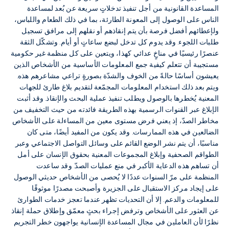
المساعدة القانونية من أجل تنفيذ تدخلاتٍ سريعة عن بُعد لمساعدة
الناس على الوصول إلى المعونة الطارئة، بما في ذلك الطعام واللباس،
ولإعطائهم أفضل فرصة بأن يتم إنقاذهم أو نقلهم إلى مرافق تسجيل
طلبات اللجوء. وقد يدوم كل تدخل لبضع ساعاتٍ أو أيام. وتشكّل الثقة
عنصرًا رئيسيًا في مناخٍ عدائي كهذا، ويتعين على كل منظمة غير حكومية
مستجيبة أن تتعلم كيفية جمع المعلومات الأساسية من الأشخاص الذين
يعيشون أساسًا حالةً من الخوف والشدّة بصورةٍ تراعي مشاعرهم هذه.
ويتم بعد ذلك استخدام المعلومات المجمّعة لتقديم بلاغ طارئ للجهات
المعنية يُخطرها بالوصول ويطلب تنفيذ عملية البحث والإنقاذ. وقد أثبت
الإبلاغ عبر القنوات الرسمية بهذه الطريقة فائدته من حيث التخفيف من
مخاطر الصدّ، إذ يعني فرض مستوى معين من المساءلة على الأشخاص
الضالعين في هذه الممارسات. وقد يكون من المفيد أيضًا، متى كان
مناسبًا، أن يتم نشر الوضع القائم على وسائل التواصل الاجتماعي وعبر
الطواقم الصحفية وإبلاغ المجموعات المعنية بحقوق الإنسان على أمل
أن تساهم هذه الدعاية الأكبر في منع عمليات الصدّ. وقد ساعدت
المنظمة على مرّ السنوات عددًا لا يُحصى من الأشخاص حديثي الوصول
على إيجاد مركز الاستقبال على الجزيرة وأصبحت مصدرًا موثوقًا
للمعلومات والدعم. إلا أن التحديات تظهر عندما تعجز خدمات الطوارئ
عن العثور على الأشخاص وترفض إجراء بحثٍ معمّق وإطلاق حملة إنقاذ
نظرًا لأن العاملين في مجال المساعدة الإنسانية يواجهون خطر التجريم