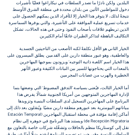
البلدين. ولكن نادرًا ما تصدر السلطات في نيكاراغوا فعليًا تأشيرات
دخول للمواطنين الآتين من بلدان محددة في منطقة الشرق الأوسط.
نتيجةً لذلك، لا يتوفر هذا الخيار إلا للأفراد الذين يمكنهم الحصول على
خدمات تسريع عملية الموافقة على التأشيرة، والتي يوفرها السماسرة
الذين تربطهم علاقات بأصحاب النفوذ. وحتى في هذه الحالات، تشكل
التكاليف الباهظة لتذاكر الطيران عائقًا أمام الكثيرين.
الخيار الثاني هو الأقل تكلفةً لكنه الأصعب من الناحيتين الجسدية
والعاطفية، وهو عبور منطقة دارين على القدمين. يطلق الميسرون على
هذا الخيار اسم ’اللعبة ذاتية التوجيه‘ ويزودون بموجبها المهاجرين
بالمعدات التي يحتاجونها للسير بين النباتات الكثيفة وعبور الأنهر
الخطيرة والهرب من عصابات المجرمين.
أما الخيار الثالث، فيُعنى بسياسة ’التدفق المضبوط‘ التي وضعتها بنما
لإدارة المهاجرين المتوجهين من أمريكا الجنوبية شمالًا. يفرض هذا
البرنامج على المهاجرين التسجيل لدى السلطات البنمية وتزويدها
ببياناتهم البيومترية بعد عبورهم منطقة دارين مشيًا. ويُنقلون بعد ذلك إلى
أماكن إقامة مؤقتة في محطة استقبال المهاجرين (Estación Temporal
de Recepción Migratoria) ويستند هذا البرنامج في جوهره إلى نظام
نقل إلى كوستاريكا منظم بالحافلات وتشغّله شركات خاصة بالتعاون مع
السلطات البنمية. وفي حين تم تصميم البرنامج ليقدم بديلًا آمنًا عن طرق