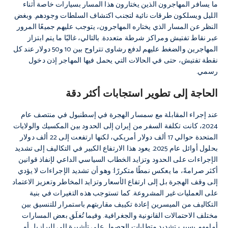
ما يسافر المهاجرون الذين يختارون هذا المسار بسيارات خاصة أثناء
الليل ويسلكون طرقات نائية لتجنب اكتشاف السلطات وجودهم. وبغض
النظر عن المسار الذي يختاره المهاجرون، يتوجب عليهم جميعًا المرور
عبر نقاط تفتيش ومراكز شرطة متعددة. بالتالي، غالبًا ما يتم ابتزاز
المهاجرين والضغط عليهم لدفع رشاوى تتراوح بين 10 و50 دولار عند كل
نقطة تفتيش، حتى في الحالات التي يحمل فيها المهاجر إذن دخول
رسمي.
الحاجة إلى تطوير استجابات أكثر دقة
عند إجراء المقابلة مع سمسار الهجرة في إسطنبول في منتصف عام
2024، كانت تكلفة السفر من إيران إلى الحدود بين المكسيك والولايات
المتحدة حوالي 17 ألف دولار أمريكي، لكنها ارتفعت إلى 22 ألف دولار
بحلول أوائل عام 2025. يعود هذا الارتفاع الكبير في التكاليف إلى تشديد
الإجراءات على الحدود وتزايد الخطاب السياسي الداعي لإنفاذ قوانين
أكثر صرامةً، ما يعكس نمطًا متكررًا: وهو أن تشديد الإجراءات لا يؤدي
إلى وقف الهجرة بل إلى ارتفاع الأسعار وتزايد المخاطر وتعزيز الاعتماد
على العمليات غير المشروعة. كما تستوجب هذه التغيرات في بنية
التكاليف من الميسرين إعادة تكييف مقاربتهم باستمرار للتنسيق بين
مختلف الاحتمالات القانونية والجغرافية. وفيما تُغلَق بعض المسارات
أمامهم بسبب تشديد متطلبات الحصول على تأشيرة إلى البرازيل أو