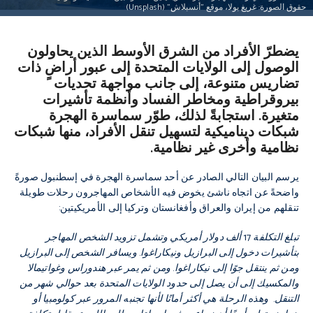
حقوق الصورة: غريغ بولا، موقع "أنسبلاش" (Unsplash)
يضطرّ الأفراد من الشرق الأوسط الذين يحاولون
الوصول إلى الولايات المتحدة إلى عبور أراضٍ ذات
تضاريس متنوعة، إلى جانب مواجهة تحديات
بيروقراطية ومخاطر الفساد وأنظمة تأشيرات
متغيرة. استجابةً لذلك، طوّر سماسرة الهجرة
شبكات ديناميكية لتسهيل تنقل الأفراد، منها شبكات
نظامية وأخرى غير نظامية.
يرسم البيان التالي الصادر عن أحد سماسرة الهجرة في إسطنبول صورةً
واضحةً عن اتجاه ناشئ يخوض فيه الأشخاص المهاجرون رحلات طويلة
تنقلهم من إيران والعراق وأفغانستان وتركيا إلى الأمريكيتين:
تبلغ التكلفة 17 ألف دولار أمريكي وتشمل تزويد الشخص المهاجر
بتأشيرات دخول إلى البرازيل ونيكاراغوا. ويسافر الشخص إلى البرازيل
ومن ثم ينتقل جوًا إلى نيكاراغوا. ومن ثم يمر عبر هندوراس وغواتيمالا
والمكسيك إلى أن يصل إلى حدود الولايات المتحدة بعد حوالي شهر من
التنقل. وهذه الرحلة هي أكثر أمانًا لأنها تجنبه المرور عبر كولومبيا أو