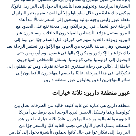
السفارة البرازيلية. وتخولهم هذه التأشيرة الدخول إلى البرازيل قانونًا،
ويكون ذلك عادةً من خلال ساو باولو. إلا أن العديد منهم يعتبر البرازيل
نقطة عبور وليس وجهة نهائية ويسعون إلى السفر شمالًا. تبدأ هذه
الرحلة نحو الشمال في ريو برانكو، وهي مدينة تقع على الحدود مع
البيرو. يستقل هؤلاء الأشخاص المهاجرون الحافلات ويسافرون عبر
البيرو، ويتوقف العديد منهم في كوزكو، قبل السفر جوًا من ليما إلى
تومبيس، وهي مدينة بالقرب من الحدود مع الإكوادور. تستمر الرحلة بعد
ذلك برًا عبر الإكوادور ويمكن إكمالها في غضون يوم أو يومين حتى
الوصول إلى كولومبيا. وفي كولومبيا، يستقل الأشخاص المهاجرون
حافلةً إلى كالي في رحلة تستغرق 24 ساعة تقريبًا، ومن ثم ينتقلون إلى
نيكوكلي. في هذا المرحلة، غالبًا ما ينضم المهاجرون الأفغانيون إلى
سائر المهاجرين الذين يحاولون عبور منطقة دارين.
عبور منطقة دارين: ثلاثة خيارات
منطقة دارين هي عبارة عن غابة كثيفة خالية من الطرقات تصل بين
كولومبيا وبنما وتشكل الجسر البري الوحيد الذي يربط بين أمريكا
الجنوبية والشمالية. يواجه المهاجرون عادةً ثلاثة خيارات لعبور هذه
المنطقة. يتمثل الخيار الأول في تجنب الغابة كليًا والسفر جوًا من
البرازيل إلى نيكاراغوا في حال كانوا يحملون تأشيرة دخول إلى كل من