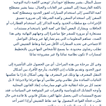
سبيل المثال، يشير مصطلح ’خودانداز‘ (ويعني ’اللعبة ذاتية التوجيه‘
باللغة الفارسية) إلى المشي عبر الغابات والجبال، بينما يشير مصطلح
’لعبة التاكسي‘ إلى استخدام السيارات لعبور الحدود ومصطلح ’لعبة
السفن‘ إلى استخدام السفن و’لعبة الشرطة‘ إلى ضرورة تنسيق
الإجراءات مع سلطات الحدود و’لعبة التذاكر‘ إلى استخدام القطارات أو
الحافلات. ويشارك البعض أيضًا في ’لعبة الجو‘ باستخدام مستندات
مستعارة أو مزورة للسفر جوًا مباشرةً إلى وجهاتهم النهائية. وفي هذا
الصدد، تساهم المعلومات التي يتم تشاركها عبر وسائل التواصل
الاجتماعي في تحديد السفارات الأقل صرامةً ونقاط التفتيش التي
تطلب رشاوى محدودة، ما يسمح للأشخاص المهاجرين بالتخطيط
لمسارات لا تكون نظامية تمامًا ولا غير مشروعة تمامًا.
وفي كل مرحلة من هذه المراحل، أي من الحصول على التأشيرة إلى
عبور الحدود وتقديم طلبات إذن الإقامة، يتأرجح الأفراد بين أشكال
التنقل المعترف بها وتلك غير المعترف بها، وهي أشكال نادرًا ما تعكسها
الثنائيات السائدة مثل نظامي وغير نظامي أو مهاجر(ة) ولاجئ(ة). لا بل
تعتمد كل مرحلة انتقالية على فهم ممارسات إنفاذ القانون المحلية
وأوجه التشابك الدبلوماسية والتغيرات غير المتوقعة في السياسات. فقد
تصبح المستندات التي يحصل عليها الفرد بشكلٍ قانوني بلا فائدة في حال
تغيّرت فجأة القواعد المعمول بها عند نقاط التفتيش أو إذا اعتبر أحد