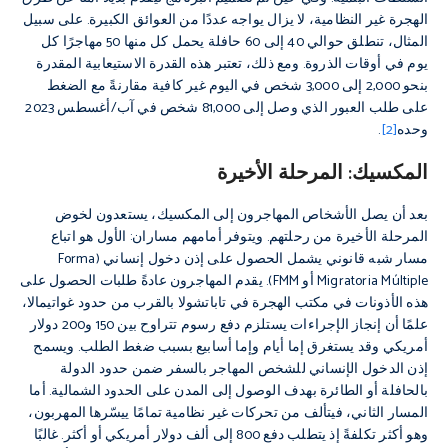
الهجرة غير النظامية، لا يزال يواجه عددًا من العوائق الكبيرة. على سبيل
المثال، تنطلق حوالي 40 إلى 60 حافلة يحمل كل منها 50 مهاجرًا كل
يوم في أوقات الذروة. ومع ذلك، تعتبر هذه القدرة الاستيعابية المقدرة
بنحو 2,000 إلى 3,000 شخص في اليوم غير كافية مقارنةً مع الضغط
على طلب العبور الذي وصل إلى 81,000 شخص في آب/أغسطس 2023
وحده
[2]
.
المكسيك: المرحلة الأخيرة
بعد أن يصل الأشخاص المهاجرون إلى المكسيك، يستعدون لخوض
المرحلة الأخيرة من رحلتهم. ويتوفر أمامهم مساران: الأول هو اتباع
مسار شبه قانوني يشمل الحصول على إذن دخول إنساني (Forma
Migratoria Múltiple أو FMM). يقدم المهاجرون عادةً طلبات الحصول على
هذه الأذونات في مكتب الهجرة في تاباتشولا بالقرب من حدود غواتيمالا،
علمًا أن إنجاز الإجراءات يستلزم دفع رسوم تتراوح بين 150 و200 دولار
أمريكي وقد يستغرق إما أيام وإما أسابيع بسبب ضغط الطلب. ويسمح
إذن الدخول الإنساني للشخص المهاجر بالسفر ضمن حدود الدولة
بالحافلة أو الطائرة بهدف الوصول إلى المدن على الحدود الشمالية. أما
المسار الثاني، فيتألف من تحركات غير نظامية تمامًا ييسّرها المهربون،
وهو أكثر تكلفةً إذ يتطلب دفع 800 إلى ألف دولار أمريكي أو أكثر. غالبًا