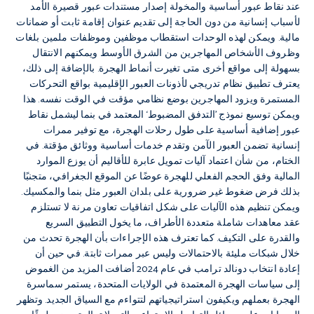
عند نقاط عبور أساسية والمخولة إصدار مستندات عبور قصيرة الأمد
لأسباب إنسانية من دون الحاجة إلى تقديم عنوان إقامة ثابت أو ضمانات
مالية. ويمكن لهذه الوحدات استقطاب موظفين وموظفات ملمين بلغات
وظروف الأشخاص المهاجرين من الشرق الأوسط ويمكنهم الانتقال
بسهولة إلى مواقع أخرى متى تغيرت أنماط الهجرة. بالإضافة إلى ذلك،
يعترف تطبيق نظام تدريجي لأذونات العبور الإقليمية بواقع التحركات
المستمرة ويزود المهاجرين بوضع نظامي مؤقت في الوقت نفسه. هذا
ويمكن توسيع نموذج ’التدفق المضبوط‘ المعتمد في بنما ليشمل نقاط
عبور إضافية أساسية على طول رحلات الهجرة، مع توفير ممرات
إنسانية تضمن العبور الآمن وتقدم خدمات أساسية ووثائق مؤقتة. في
الختام، من شأن اعتماد آليات تمويل عابرة للأقاليم أن يوزع الموارد
المالية وفق الحجم الفعلي للهجرة عوضًا عن الموقع الجغرافي، متجنبًا
بذلك فرض ضغوط غير ضرورية على بلدان العبور مثل بنما والمكسيك.
ويمكن تنظيم هذه الآليات على شكل اتفاقيات تعاون مرنة لا تستلزم
عقد معاهدات شاملة متعددة الأطراف، ما يخول التطبيق السريع
والقدرة على التكيف. كما تعترف هذه الإجراءات بأن الهجرة تحدث من
خلال شبكات مليئة بالاحتمالات وليس عبر ممرات ثابتة. في حين أن
إعادة انتخاب دونالد ترامب في عام 2024 أضافت المزيد من الغموض
إلى سياسات الهجرة المعتمدة في الولايات المتحدة، يستمر سماسرة
الهجرة بعملهم ويكيفون استراتيجياتهم لتتواءم مع السياق الجديد. وتظهر