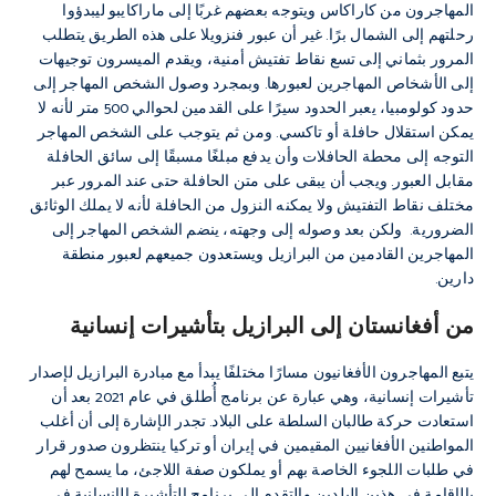
المهاجرون من كاراكاس ويتوجه بعضهم غربًا إلى ماراكايبو ليبدؤوا
رحلتهم إلى الشمال برًا. غير أن عبور فنزويلا على هذه الطريق يتطلب
المرور بثماني إلى تسع نقاط تفتيش أمنية، ويقدم الميسرون توجيهات
إلى الأشخاص المهاجرين لعبورها. وبمجرد وصول الشخص المهاجر إلى
حدود كولومبيا، يعبر الحدود سيرًا على القدمين لحوالي 500 متر لأنه لا
يمكن استقلال حافلة أو تاكسي. ومن ثم يتوجب على الشخص المهاجر
التوجه إلى محطة الحافلات وأن يدفع مبلغًا مسبقًا إلى سائق الحافلة
مقابل العبور. ويجب أن يبقى على متن الحافلة حتى عند المرور عبر
مختلف نقاط التفتيش ولا يمكنه النزول من الحافلة لأنه لا يملك الوثائق
الضرورية. ولكن بعد وصوله إلى وجهته، ينضم الشخص المهاجر إلى
المهاجرين القادمين من البرازيل ويستعدون جميعهم لعبور منطقة
دارين.
من أفغانستان إلى البرازيل بتأشيرات إنسانية
يتبع المهاجرون الأفغانيون مسارًا مختلفًا يبدأ مع مبادرة البرازيل لإصدار
تأشيرات إنسانية، وهي عبارة عن برنامج أُطلق في عام 2021 بعد أن
استعادت حركة طالبان السلطة على البلاد. تجدر الإشارة إلى أن أغلب
المواطنين الأفغانيين المقيمين في إيران أو تركيا ينتظرون صدور قرار
في طلبات اللجوء الخاصة بهم أو يملكون صفة اللاجئ، ما يسمح لهم
بالإقامة في هذين البلدين والتقدم إلى برنامج التأشيرة الإنسانية في