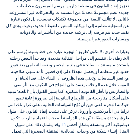
تعزيز إنفاذ القانون في منطقة دارين، يرسم الميسرون مخططات
جديدة تضم مجموعةً محدثةً من المستندات والتحركات غير المشروعة.
بالتالي، لا تتألف ’اللعبة‘ من مجموعة تكتيكات فحسب، بل تكون عبارة
عن استجابة نظامية إلى الهيكلية المتغيرة لضبط الحدود، بحيث يؤدي كل
تقييد جديد يتم فرضه إلى تركيبة جديدة من التأشيرات والأذونات
ومسارات العبور غير الرسمية.
بعبارات أخرى، لا تكون ’طريق‘ الهجرة عبارة عن خط بسيط يُرسم على
الخارطة، بل تنقسم إلى مراحل انتقالية متعددة. وقد يبدأ البعض رحلته
باستخدام مستندات صالحة في بلد ما ليخسر وضعه النظامي بعد عبور
حدود غير منظمة أو يحصل مجددًا على إذن قصير الأمد تنتهي صلاحيته
مع تغير السياسات. وتعني هذه الظروف أن البقاء على قيد الحياة أو
الموت خلال هذه الرحلات يعتمد على النجاح في التكيف مع الأراضي
والتضاريس والأطر القانونية المتغيرة. كما يشير القبول بأن ’اللعبة‘ مبنية
على أشكال متأرجحة من الأوضاع القانونية إلى ضرورة إعادة تصور
حوكمة الهجرة. ففي حين أن نُهُج السياسات الحالية، على غرار تلك التي
نراها في الأمريكيتين وأوروبا، تركز على تشديد إنفاذ القانون على طول
طرق محددة مسبقًا، تبيّن هذه الدراسة أنه يجب اعتماد مقاربات تكون
ديناميكية أكثر ومنسقة بشكلٍ أفضل
[3]
. وقد يشمل ذلك على سبيل
المثال إنشاء شبكة من وحدات المعالجة المتنقلة الصغيرة التي تعمل