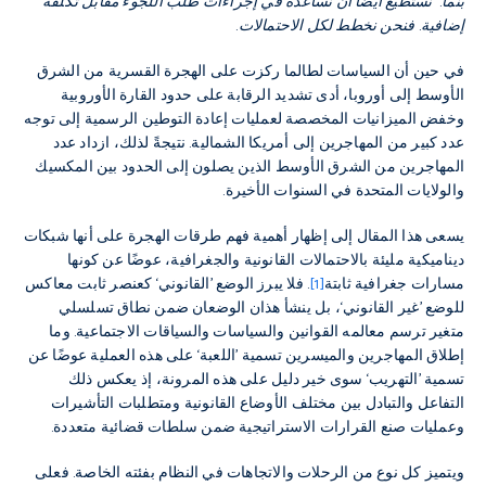
بنما. نستطيع أيضًا أن نساعده في إجراءات طلب اللجوء مقابل تكلفة
إضافية. فنحن نخطط لكل الاحتمالات.
في حين أن السياسات لطالما ركزت على الهجرة القسرية من الشرق
الأوسط إلى أوروبا، أدى تشديد الرقابة على حدود القارة الأوروبية
وخفض الميزانيات المخصصة لعمليات إعادة التوطين الرسمية إلى توجه
عدد كبير من المهاجرين إلى أمريكا الشمالية. نتيجةً لذلك، ازداد عدد
المهاجرين من الشرق الأوسط الذين يصلون إلى الحدود بين المكسيك
والولايات المتحدة في السنوات الأخيرة.
يسعى هذا المقال إلى إظهار أهمية فهم طرقات الهجرة على أنها شبكات
ديناميكية مليئة بالاحتمالات القانونية والجغرافية، عوضًا عن كونها
مسارات جغرافية ثابتة
[1]
. فلا يبرز الوضع ’القانوني‘ كعنصر ثابت معاكس
للوضع ’غير القانوني‘، بل ينشأ هذان الوضعان ضمن نطاق تسلسلي
متغير ترسم معالمه القوانين والسياسات والسياقات الاجتماعية. وما
إطلاق المهاجرين والميسرين تسمية ’اللعبة‘ على هذه العملية عوضًا عن
تسمية ’التهريب‘ سوى خير دليل على هذه المرونة، إذ يعكس ذلك
التفاعل والتبادل بين مختلف الأوضاع القانونية ومتطلبات التأشيرات
وعمليات صنع القرارات الاستراتيجية ضمن سلطات قضائية متعددة.
ويتميز كل نوع من الرحلات والاتجاهات في النظام بفئته الخاصة. فعلى