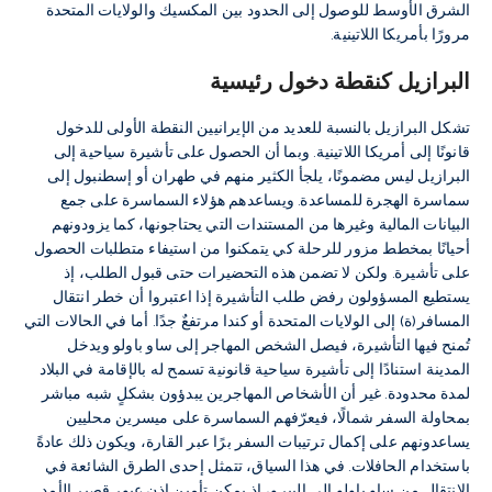
الشرق الأوسط للوصول إلى الحدود بين المكسيك والولايات المتحدة
مرورًا بأمريكا اللاتينية.
البرازيل كنقطة دخول رئيسية
تشكل البرازيل بالنسبة للعديد من الإيرانيين النقطة الأولى للدخول
قانونًا إلى أمريكا اللاتينية. وبما أن الحصول على تأشيرة سياحية إلى
البرازيل ليس مضمونًا، يلجأ الكثير منهم في طهران أو إسطنبول إلى
سماسرة الهجرة للمساعدة. ويساعدهم هؤلاء السماسرة على جمع
البيانات المالية وغيرها من المستندات التي يحتاجونها، كما يزودونهم
أحيانًا بمخطط مزور للرحلة كي يتمكنوا من استيفاء متطلبات الحصول
على تأشيرة. ولكن لا تضمن هذه التحضيرات حتى قبول الطلب، إذ
يستطيع المسؤولون رفض طلب التأشيرة إذا اعتبروا أن خطر انتقال
المسافر(ة) إلى الولايات المتحدة أو كندا مرتفعٌ جدًا. أما في الحالات التي
تُمنح فيها التأشيرة، فيصل الشخص المهاجر إلى ساو باولو ويدخل
المدينة استنادًا إلى تأشيرة سياحية قانونية تسمح له بالإقامة في البلاد
لمدة محدودة. غير أن الأشخاص المهاجرين يبدؤون بشكلٍ شبه مباشر
بمحاولة السفر شمالًا، فيعرّفهم السماسرة على ميسرين محليين
يساعدونهم على إكمال ترتيبات السفر برًا عبر القارة، ويكون ذلك عادةً
باستخدام الحافلات. في هذا السياق، تتمثل إحدى الطرق الشائعة في
الانتقال من ساو باولو إلى البيرو، إذ يمكن تأمين إذن عبور قصير الأمد