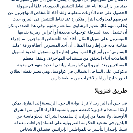
يمتد من 5 إلى 10 أيام عند نقاط التفتيش الحدودية، علمًا أن سهولة
الحصول على هذه الأذونات متفاوتة. ولقد أفاد الأشخاص المهاجرون عن
تعرضهم لمحاولات ابتزاز متكررة عند نقاط التفتيش في البيرو، حيث
يُطلب منهم غالبًا تقديم الرشاوى لمتابعة رحلتهم. وفي هذا الصدد، يمكن
أن تشمل ’لعبة الشرطة‘ توجيهات محددة أو أغراض رمزية يقدمها
الميسرون. على سبيل المثال، أفاد أحد الأشخاص المهاجرين تم إجراء
مقابلة معه في إطار هذا المقال أن أحد الميسرين أعطاه ورقة “ملك
البستوني” من أوراق اللعب، وهي إشارة إلى مسؤول الحدود لتسهيل
التعاملات أثناء التحقق من مستندات المهاجر(ة). وينتقل معظم
المسافرين بعد البيرو إلى كولومبيا، ويلتقي العديد منهم في مدينة
نيكوكلي على الساحل الشمالي في كولومبيا، وهي تعتبر نقطة انطلاق
لعبور خليج أورابا والاقتراب من منطقة دارين.
طريق فنزويلا
في حين أن البرازيل لا تزال بوابة الدخول الرئيسية إلى القارة، يمكن
أيضًا استخدام فنزويلا كنقطة عبور بالنسبة للأفراد الآتين من الشرق
الأوسط، ولا سيما من إيران، إذ ساهمت الشراكة الدبلوماسية بين
البلدين في تشجيع الحكومة الفنزويلية على اعتماد إجراءات معتدلة
نسبيًا لإصدار التأشيرات للمواطنين الإيرانيين. فينطلق الأشخاص