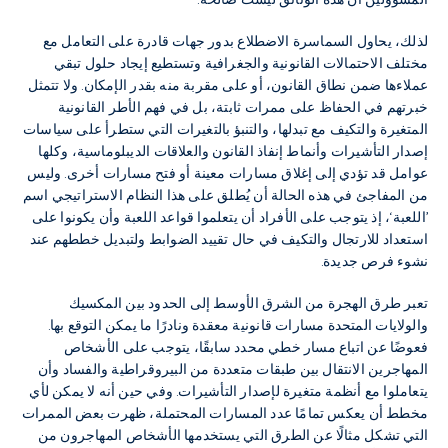
المسؤولين أن هذه الوثائق ليست صالحة.
لذلك، يحاول السماسرة الاضطلاع بدور جهات قادرة على التعامل مع
مختلف الاحتمالات القانونية والجغرافية وتستطيع إيجاد حلول تبقي
عملاءها ضمن نطاق القانون، أو على مقربة منه بقدر الإمكان. ولا تتمثل
خبرتهم في الحفاظ على ممرات ثابتة، بل في فهم الأطر القانونية
المتغيرة والتكيف مع تبدلها، والتنبؤ بالتغيرات التي ستطرأ على سياسات
إصدار التأشيرات وأنماط إنفاذ القانون والعلاقات الديبلوماسية، وكلها
عوامل قد تؤدي إلى إغلاق مسارات معينة أو فتح مسارات أخرى. وليس
من المفاجئ في هذه الحالة أن يُطلق على هذا النظام الاستراتيجي اسم
’اللعبة‘، إذ يتوجب على الأفراد أن يتعلموا قواعد اللعبة وأن يكونوا على
استعداد للارتجال والتكيف في حال تقييد الضوابط ولتبديل خططهم عند
نشوء فرص جديدة.
تعبر طرق الهجرة من الشرق الأوسط إلى الحدود بين المكسيك
والولايات المتحدة مسارات قانونية معقدة ونادرًا ما يمكن التوقع بها.
فعوضًا عن اتباع مسار خطي محدد سابقًا، يتوجب على الأشخاص
المهاجرين الانتقال بين طبقات متعددة من البيروقراطية والفساد وأن
يتعاملوا مع أنظمة متغيرة لإصدار التأشيرات. وفي حين أنه لا يمكن لأي
مخطط أن يعكس تمامًا عدد المسارات المحتملة، ظهرت بعض الممرات
التي تشكل مثالًا عن الطرق التي يستخدمها الأشخاص المهاجرون من