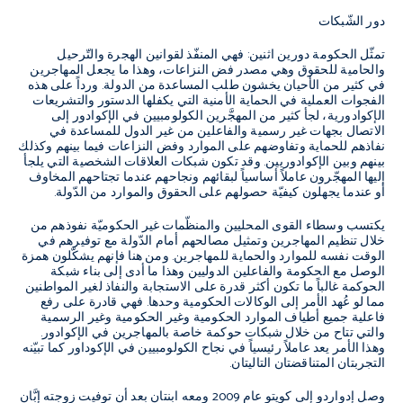
دور الشّبكات
تمثّل الحكومة دورين اثنين: فهي المنفّذ لقوانين الهجرة والتّرحيل
والحامية للحقوق وهي مصدر فض النزاعات، وهذا ما يجعل المهاجرين
في كثير من الأحيان يخشون طلب المساعدة من الدولة. ورداً على هذه
الفجوات العملية في الحماية الأمنية التي يكفلها الدستور والتشريعات
الإكوادورية، لجأ كثير من المهجَّرين الكولومبيين في الإكوادور إلى
الاتصال بجهات غير رسمية والفاعلين من غير الدول للمساعدة في
نفاذهم للحماية وتفاوضهم على الموارد وفض النزاعات فيما بينهم وكذلك
بينهم وبين الإكوادوريين. وقد تكون شبكات العلاقات الشخصية التي يلجأ
إليها المهجّرون عاملاً أساسياً لبقائهم ونجاحهم عندما تجتاحهم المخاوف
أو عندما يجهلون كيفيّة حصولهم على الحقوق والموارد من الدّولة.
يكتسب وسطاء القوى المحليين والمنظّمات غير الحكوميّة نفوذهم من
خلال تنظيم المهاجرين وتمثيل مصالحهم أمام الدّولة مع توفيرهم في
الوقت نفسه للموارد والحماية للمهاجرين. ومن هنا فإنهم يشكّلون همزة
الوصل مع الحكومة والفاعلين الدوليين وهذا ما أدى إلى بناء شبكة
الحوكمة غالباً ما تكون أكثر قدرة على الاستجابة والنفاذ لغير المواطنين
مما لو عُهد الأمر إلى الوكالات الحكومية وحدها. فهي قادرة على رفع
فاعلية جميع أطياف الموارد الحكومية وغير الحكومية وغير الرسمية
والتي تتاح من خلال شبكات حوكمة خاصة بالمهاجرين في الإكوادور.
وهذا الأمر يعد عاملاً رئيسياً في نجاح الكولومبيين في الإكوداور كما تبيّنه
التجربتان المتناقضتان التاليتان.
وصل إدواردو إلى كويتو عام 2009 ومعه ابنتان بعد أن توفيت زوجته إبَّان