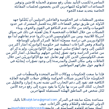
المناصرة لكسب التأييد بشأن رفع مستوى الحماية للاجئين وتوفير
المساعدات القانونيّة للمهاجرين الذين يخضعون لجلسات المقابلة
الخاصة بتحديد صفة اللجوء.
بمقدور المنظمات غير الحكومية والفاعلين الدوليين أن يُكمِّلوا جهد
الدّولة عن طريق توفير الفضاءات اللازمة للعمل المشترك عبر حدود
القوميات والحد من حالات عدم التكافؤ في القوى والخوف. وبناء
الشبكات من خلال العلاقات الشخصية لا يقل أهميّة عن ذلك في سياق
أمريكا اللاتينية. ومن بين الكولومبيين الذين ذكروا عدم تفاعلهم أبداً مع
الإكوادوريين في دراسة مسحيّة أعدّها المركز الدولي للوساطة
والسلام وفض النزاعات (منظّمة غير حكومية إكوادوريّة أشار أكثر من
الثلثين إلى وجود انطباع سلبي لديهم حول الإكوادورييّن، ولم يذكر أي
من عناصر الدراسة وجود تصوّر إيجابي حولهم. وبالمقابل، أشار أكثر من
نصف الكولومبييّن الذين كان لهم تعامل جيد مع الإكوادورييّن (من خلال
العائلات وفي مكان العمل والمدرسة) إلى وجود تصوّرات إيجابيّة في
أذهانهم حول نظرائهم المواطنين.
فإذا ما سعت الحكومات ووكالات الأمم المتحدة والمنظّمات غير
الحكوميّة جدّياً لتعزيز شبكات الحوكمة وإطلاق حملات التّوعية العامّة
الكافية فقد تقود إلى دعم التجارب التي تشبه تجربة إدوارد والتقليل من
التجارب كتلك التي مرت بها ماريّا ما يقود بدوره إلى رفع درجة الأمن
لكل شخص في المناطق الهشّة المستقبلة للمهاجرين.
مساعدة بحثيّة سابقة في المركز
balyk.lana@gmail.com
لانا باليك
الدولي للوساطة والسّلام وفض النّزاعات. جيف
أستاذ مساعد للعلوم السياسيّة في جامعة
jpugh@providence.edu
بيو