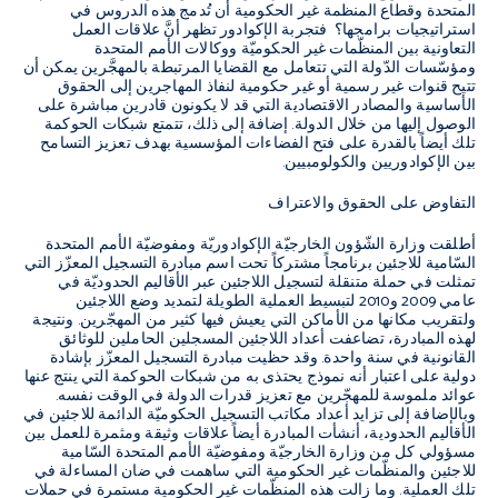
المتحدة وقطاع المنظمة غير الحكومية أن تُدمج هذه الدروس في
استراتيجيات برامجها؟ فتجربة الإكوادور تظهر أنَّ علاقات العمل
التعاونية بين المنظّمات غير الحكوميّة ووكالات الأمم المتحدة
ومؤسّسات الدّولة التي تتعامل مع القضايا المرتبطة بالمهجَّرين يمكن أن
تتيح قنوات غير رسمية أو غير حكومية لنفاذ المهاجرين إلى الحقوق
الأساسية والمصادر الاقتصادية التي قد لا يكونون قادرين مباشرة على
الوصول إليها من خلال الدولة. إضافة إلى ذلك، تتمتع شبكات الحوكمة
تلك أيضاً بالقدرة على فتح الفضاءات المؤسسية بهدف تعزيز التسامح
بين الإكوادوريين والكولومبيين.
التفاوض على الحقوق والاعتراف
أطلقت وزارة الشّؤون الخارجيّة الإكوادوريّة ومفوضيّة الأمم المتحدة
السّامية للاجئين برنامجاً مشتركاً تحت اسم مبادرة التسجيل المعزّز التي
تمثلت في حملة متنقلة لتسجيل اللاجئين عبر الأقاليم الحدوديّة في
عامي 2009 و2010 لتبسيط العملية الطويلة لتمديد وضع اللاجئين
ولتقريب مكانها من الأماكن التي يعيش فيها كثير من المهجّرين. ونتيجة
لهذه المبادرة، تضاعفت أعداد اللاجئين المسجلين الحاملين للوثائق
القانونية في سنة واحدة. وقد حظيت مبادرة التسجيل المعزّز بإشادة
دولية على اعتبار أنه نموذج يحتذى به من شبكات الحوكمة التي ينتج عنها
عوائد ملموسة للمهجّرين مع تعزيز قدرات الدولة في الوقت نفسه.
وبالإضافة إلى تزايد أعداد مكاتب التسجيل الحكوميّة الدائمة للاجئين في
الأقاليم الحدودية، أنشأت المبادرة أيضاً علاقات وثيقة ومثمرة للعمل بين
مسؤولي كل من وزارة الخارجيّة ومفوضيّة الأمم المتحدة السّامية
للاجئين والمنظّمات غير الحكومية التي ساهمت في ضان المساءلة في
تلك العملية. وما زالت هذه المنظّمات غير الحكومية مستمرة في حملات