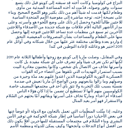
النزاع في كولومبيا. وكانت أخته قد سبقته إلى كويتو قبل ذلك بتسع
سنوات. وفور وصوله، قدّمت له أخته المساعدة المبدئية من مأوى
وطعام لكنها قدمت له شيئاً أهم من ذلك بكثير وهو النّصح الصحيح. وبناء
على نصيحة أخته، توجه مباشرة إلى مفوضية الأمم المتحدة السامية
للاجئين طالباً للجوء وحصل إثر ذلك على وضع اللّجوء هو وأسرته. وعلى
مدار الأشهر التالية أقام علاقات مع شبكة جديدة من الأصدقاء واللاجئين
الآخرين ثم سمع عن منظمات عدة تساعد اللاجئين فتوجه إليها وحصل
منها على الطعام والمساعدات بشأن المصروفات المعيشية. التحق
إدواردو بعدة وظائف مختلفة عثر عليها من خلال شبكاته وفي أوائل عام
2011 اختير هو وعائلته لإعادة التوطين في كندا.
وفي المقابل، وصلت ماريا إلى كويتو مع زوجها وأطفالها الثلاثة عام 2011
لكنها لم تكن تعرف شيئاً ولم تتعرف على أي شبكة مفيدة. بل كانت
وأسرتها تخاف من الاتصال بأي شخص، وكانوا يتجنبون مغادرة البيت
بسبب استمرار التهديدات التي تلقوها من أعضاء حركة القوات
العسكرية الثورية الكولومبية الذين اعتدوا عليهم بعد مدّة وجيزة من
وصولهم وما زالوا يتابعونهم. ومن الواضح أنَّ ماريا تعيش في صدمة
نفسيّة بسبب تلك التجربة ولا تثق بأي أحد في مجتمعها المضيف خاصة
الكولومبيين منهم لأنها لا تستطيع أن تضمن ما إذا كان هؤلاء الناس
أصدقاء أم أعداء. وماريّا تخاف على أسرتها وبقائهم أمّا بحثهم عن السّلام
والاستقرار فهو أمر بعيد المنال.
وعليه، إذا مثّلت المنظّمات التي تعمل بالتعاون مع الدولة (أو عوضاً عنها
في بعض الأحيان) دوراً أساسياً في إطار شبكة الحوكمة في توفير الأمن
البشري وبناء السّلام في مجتمعات المستقبلة للمهاجرين أفلا يكون ذلك
من أفضل أنواع التدخلات وأنجحها؟ وكيف يمكن للدولة ومنظّمة الأمم