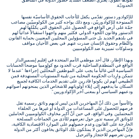
نفوذها القوي، يعتري الضّعف الشديد حضور الدّولة في المناطق
الحدوديّة.
للإكوادور دستور تقدّمي يكفل للأجانب الحقوق الأساسيّة نفسها
الممنوحة للإكوادورييّن، ومع ذلك يواجه كثير من الكولومبيّين مصاعب
جمّة على أرض الواقع في الحصول على الحقوق التي يكمِّلها لهم
الدستور وقانون اللّجوء الدولي. فكثير منهم واجهوا استقبالاً عدائياً لهم
في بلدهم الجديد بل حتى المسؤولين المحليين المعنيين بحماية القانون
والنّظام وحقوق الإنسان صدرت عنهم في بعض الأحيان مواقف
وسلوكات تمييزية ضد الكولومبيين.
وبهذا الإطار، قال أحد موظفي الأمم المتحدة في إقليم إيسميرالداز
الواقع في المنطقة الساحلية قرب الحدود مع كولومبيا موضحاً الحسابات
السياسية التي غالبأً ما يجب على الموظفين المحلّلين إجراءها: "عندما لا
تتمكن واردات الحكومة المحلية من تلبية المستويات المستهدفة فمن
الطبيعي أنهم لن يكونوا قادرين على تقديم الخدمات الكافية لجميع
السكان ما يدفعهم إلى إيلاء أولوياتهم للاشخاص الذين يمنحونهم أصواتهم
ودعمهم السياسي أو بمعنى آخر الإكوادوريين".
والأسوأ من ذلك أنَّ المهاجرين الذين ليس لديهم وثائق رسمية تقل
فرصهم للحصول على المساعدات من الدولة أو غيرها من الحلفاء
المحتملين. وفي الواقع، في حين أنَّ أكبر مخاوف الكولومبيين الحاملين
للوثائق الرسمية تدور حول تعرضهم للأذى من الجماعات المسلحة
الخارجة على القانون وعدم حصولهم على الموارد الاقتصادية الكافية،
فإنَّ المهاجرين الذين لا يمتلكون تلك الوثائق يخافون أكثر من الدولة
ومن تعرضهم للاحتجاز والترحيل.