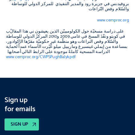
بروفيدنس في جزيرة رود والمدير التنفيذي للمركز الدولي للوساطة
والسّلام وفض النّزاعات
www.cemproc.org
على دراسة مسحيّة حول الكولومبييّن الذين يعيشون
ني هذا المقال
ب
في كويتو ونفّذَ المسحَ في عامي 2009 و2010 المركزُ الدولي للوساطة
والسّلام وفض النزاعات وهو منظّمة غير حكوميّة مقرّها الإكوادور،
بمساعدة من إيملي غينسبرغ وماريبيل ميلو. غُيّرت الأسماء عمداً لحماية
الدراسة المسحية كاملةً موجودة على الرابط التالي:
أصحابها.
www.cemproc.org/CWPSPughBalyk.pdf
Sign up
for emails
SIGN UP