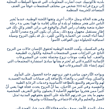
بلدية تلاكوتيبيك حيث أشارت المعلومات التي قدمتها السلطات المحلية
إلى نزوح قرابة 700 شخص من مختلف المجتمعات خوفاً من العنف
المتصاعد للجريمة المنظمة.
وفي هذه الحالة ومثل حالات أخرى وثقتها اللجنة الوطنية، عندما يُجبر
الناس على هجر منطقة أو بلدة أو مكان إقامة ما فهذا يعني بدء رحلة
خطرة متعبة وفقدان رأس المال والوقوع في براثن الفقر وكل ذلك في
إطار مستقبل مجهول. ومع ذلك، يمكن أن يكون النزوح مصدراً للأمل
أيضاً أثناء البحث عن الحماية والأمن للفرد، بل قد يكون النزوح وسيلة
استباقية للحيلولة دون العواقب الأسوأ.
وفي المكسيك، وثَّقت اللجنة الوطنية لحقوق الإنسان حالات من النزوح
الناتج عن النزاعات ضمن المجتمعات المحلية والكوارث الطبيعية
والعنف، كما وثَّقت موجات نزوح محتملة نتجت عن المشروعات
الإنمائية الكبيرة التي لم تُحترم بشأنها مبادئ استشارة المجتمعات التي
يُنوى إنشاء تلك المشروعات فيها.
ويواجه النَّازحون مباشرة فور نزوحهم حاجة الحصول على المأوى
والسكن وماء الشرب والغذاء بالإضافة إلى ضمانات السلامة الجسدية
لهم ولأسرهم والتمتع بالنظافة الأساسية وخدمات الرعاية الطبية
والنفسية. وفي كثير من الأحيان، بما أنَّ النزوح يحدث فجأة فهذا يعني أنَّ
كثيراً ممن هجروا مواطنهم الأصلية لا يحملون وثائق التعريف الشخصية
معهم ما يحد من قدرتهم الكاملة على التمتع بحقوقهم المدنية (مثل:
العمل والتعليم والرفاه الاجتماعي والممتلكات وغيرها).
وعلى المدى الأبعد، سوف يواجه هؤلاء النَّازحون خيار العودة إلى