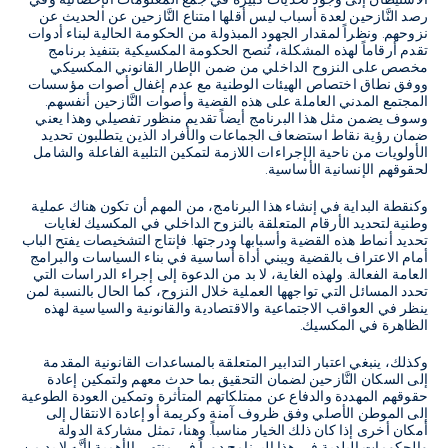
الاستيطان إلى وجود تحديات كبيرة في جمع المعلومات الإحصائية وفي
رصد النَّازحين لعدة أسباب ليس أقلها امتناع النَّازحين عن الحديث عن
نزوحهم. ونظراً لمقدار الجهود المبذولة من الحكومة الحالية لبناء أدوات
تقدم أرقاماً لهذه المشكلة، تُنصح الحكومة المكسيكية بتنفيذ برنامج
مخصص على النزوح الداخلي من ضمن الإطار القانوني المكسيكي
ووفق نطاق اختصاص الهيئات الوطنية مع عدم إغفال أصوات مؤسسات
المجتمع المدني العاملة على هذه القضية وأصوات النَّازحين أنفسهم.
وسوف يضمن مثل هذا البرنامج أيضاً تقديم منظور تفصيلي وهذا يعني
ضمان رؤية نقاط استضعاف الجماعات والأفراد الذين يتطلبون تحديد
الأولويات من ناحية الإجراءات اللازمة لتمكين التلبية الفاعلة والشامل
لحقوقهم الإنسانية الأساسية.
وكنقطة البداية في إنشاء هذا البرنامج، من المهم أن تكون هناك عملية
وطنية لتحديد الأرقام المتعلقة بالنزوح الداخلي في المكسيك لغايات
تحديد أنماط هذه القضية وأسبابها ودرجتها. فإنتاج التشخيصات يفتح الباب
أمام الاعتراف بالقضية ويبني أداة أساسية في بناء السياسات والبرامج
العامة الفعالة. ولهذه الغاية، لا بد من الدعوة إلى إجراء الدراسات التي
تحدد المسائل التي تواجهها العملية خلال النزوح، كما الحال بالنسبة لمن
ينظر في العواقب الاجتماعية والاقتصادية والقانونية والسياسية لهذه
الظاهرة في المكسيك.
وكذلك، ينبغي اعتبار التدابير المتعلقة بالمساعدات القانونية المقدمة
إلى السكان النَّازحين لضمان التحقيق بما حدث معهم ولتمكين إعادة
حقوقهم المهددة والدفاع عن ممتلكاتهم المتأثرة وتمكين العودة الطوعية
إلى الموطن الأصلي وفق ظروف آمنة وكريمة أو إعادة الانتقال إلى
أمكان أخرى إذا كان ذلك الخيار مناسباً. وهنا، تمثل مشاركة الدولة