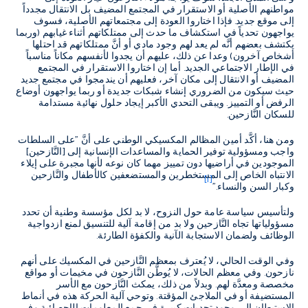
مواطنهم الأصلية أو الاستقرار في المجتمع المضيف بل الانتقال مجدداً
إلى موقع جديد. فإذا اختاروا العودة إلى مجتمعاتهم الأصلية، فسوف
يواجهون تحدياً في استكشاف ما حدث إلى ممتلكاتهم أثناء غيابهم (وربما
يكتشف بعضهم أنَّه لم يعد لهم وجود مادي أو أنَّ ممتلكاتهم قد احتلها
أشخاص آخرون) وعدا عن ذلك، عليهم أن يجدوا لأنفسهم مكاناً مناسباً
في الإطار الاجتماعي الجديد. أما إن اختاروا الاستقرار في المجتمع
المضيف أو الانتقال إلى مكان آخر، فعليهم أن يندمجوا في مجتمع جديد
حيث سيكون من الضروري إنشاء شبكات جديدة أو ربما يواجهون أوضاع
الرفض أو التمييز. ويبقى التحدي الأكبر إيجاد حلول نهائية مستدامة
للسكان النَّازحين.
ومن هنا، أكَّد أمين المظالم المكسيكي الوطني على أنَّ "على السلطات
واجب ومسؤولية توفير الحماية والمساعدات الإنسانية إلى [النَّازحين]
الموجودين في أراضيها دون تمييز مهما كان نوعه لأنها مجبرة على إيلاء
الانتباه الخاص إلى المستخطرين والمستضعفين كالأطفال والنَّازحين
[i]
وكبار السن والنساء."
ولتأسيس سياسة عامة حول النزوح، لا بد لكل مؤسسة وطنية أن تحدد
مسؤولياتها تجاه النَّازحين ولا بد من إقامة آلية للتنسيق لمنع ازدواجية
الوظائف ولضمان الاستجابة الآنية والكفؤة الطارئة.
وفي الوقت الحالي، لا يُعترف بمعظم النَّازحين في المكسيك على أنهم
نازحون. وفي معظم الحالات، لا يُوطَّن النَّازحون في مخيمات أو مواقع
مخصصة ومعدَّة لهم. وبدلاً من ذلك، يمكث النَّازحون مع الأسر
المستضيفة أو في الملاجئ المؤقتة. وتوحي آلية الحركة هذه في أنماط