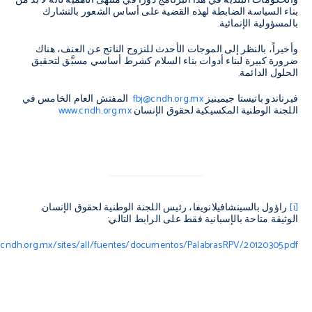
والحكومات البلدية في هذا البرنامج دوراً في منتهى الأهمية لأنَّه لا بد من
بناء السياسة الضابطة لهذه القضية على أساس الشعور بالتشارك
بالمسؤولية الإنمائية.
وأخيراً، بالنظر إلى الموجات الأحدث للنزوح الناتج عن العنف، هناك
ضرورة كبيرة لبناء أدوات بناء السلام كشرط أساسي مسبَّق لتحقيق
الحلول الدائمة.
فيرناندو باتيستا جيمينيز
fbj@cndh.org.mx
المفتش العام الخامس في
اللجنة الوطنية المكسيكية لحقوق الإنسان
www.cndh.org.mx
[i]
راؤول بالسينشافيلانويفا، رئيس اللجنة الوطنية لحقوق الإنسان.
الوثيقة متاحة بالإسبانية فقط على الرابط التالي:
cndh.org.mx/sites/all/fuentes/documentos/PalabrasRPV/20120305.pdf