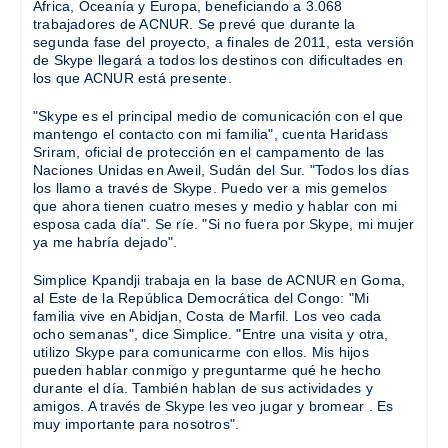
África, Oceanía y Europa, beneficiando a 3.068
trabajadores de ACNUR. Se prevé que durante la
segunda fase del proyecto, a finales de 2011, esta versión
de Skype llegará a todos los destinos con dificultades en
los que ACNUR está presente.
"Skype es el principal medio de comunicación con el que
mantengo el contacto con mi familia", cuenta Haridass
Sriram, oficial de protección en el campamento de las
Naciones Unidas en Aweil, Sudán del Sur. "Todos los días
los llamo a través de Skype. Puedo ver a mis gemelos
que ahora tienen cuatro meses y medio y hablar con mi
esposa cada día". Se ríe. "Si no fuera por Skype, mi mujer
ya me habría dejado".
Simplice Kpandji trabaja en la base de ACNUR en Goma,
al Este de la República Democrática del Congo: "Mi
familia vive en Abidjan, Costa de Marfil. Los veo cada
ocho semanas", dice Simplice. "Entre una visita y otra,
utilizo Skype para comunicarme con ellos. Mis hijos
pueden hablar conmigo y preguntarme qué he hecho
durante el día. También hablan de sus actividades y
amigos. A través de Skype les veo jugar y bromear . Es
muy importante para nosotros".