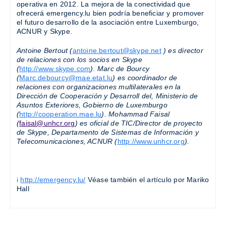
operativa en 2012. La mejora de la conectividad que
ofrecerá emergency.lu bien podría beneficiar y promover
el futuro desarrollo de la asociación entre Luxemburgo,
ACNUR y Skype.
Antoine Bertout (
antoine.bertout@skype.net
) es director
de relaciones con los socios en Skype
(
http://www.skype.com
). Marc de Bourcy
(
Marc.debourcy@mae.etat.lu
) es coordinador de
relaciones con organizaciones multilaterales en la
Dirección de Cooperación y Desarroll del, Ministerio de
Asuntos Exteriores, Gobierno de Luxemburgo
(
http://cooperation.mae.lu
). Mohammad Faisal
(
faisal@unhcr.org
) es oficial de TIC/Director de proyecto
de Skype, Departamento de Sistemas de Información y
Telecomunicaciones, ACNUR (
http://www.unhcr.org
).
i
http://emergency.lu/
Véase también el artículo por Mariko
Hall