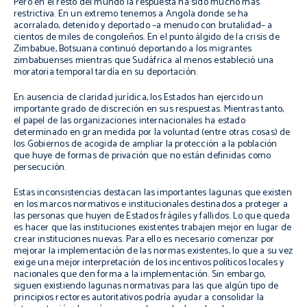
Pero en el resto del mundo la respuesta ha sido mucho más
restrictiva. En un extremo tenemos a Angola donde se ha
acorralado, detenido y deportado –a menudo con brutalidad– a
cientos de miles de congoleños. En el punto álgido de la crisis de
Zimbabue, Botsuana continuó deportando a los migrantes
zimbabuenses mientras que Sudáfrica al menos estableció una
moratoria temporal tardía en su deportación.
En ausencia de claridad jurídica, los Estados han ejercido un
importante grado de discreción en sus respuestas. Mientras tanto,
el papel de las organizaciones internacionales ha estado
determinado en gran medida por la voluntad (entre otras cosas) de
los Gobiernos de acogida de ampliar la protección a la población
que huye de formas de privación que no están definidas como
persecución.
Estas inconsistencias destacan las importantes lagunas que existen
en los marcos normativos e institucionales destinados a proteger a
las personas que huyen de Estados frágiles y fallidos. Lo que queda
es hacer que las instituciones existentes trabajen mejor en lugar de
crear instituciones nuevas. Para ello es necesario comenzar por
mejorar la implementación de las normas existentes, lo que a su vez
exige una mejor interpretación de los incentivos políticos locales y
nacionales que den forma a la implementación. Sin embargo,
siguen existiendo lagunas normativas para las que algún tipo de
principios rectores autoritativos podría ayudar a consolidar la