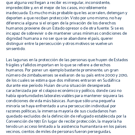
que alguna vez llegan a recibir es irregular, inconsistente,
impredecible y, en el mejor de los casos, increíblemente
inadecuada. Es mucho más probable que les acorralen, detengan y
deporten a que reciban protección. Visto por uno mismo, no hay
diferencia alguna si el origen de la privación de los derechos
humanos proviene de un Estado opresor o de otra fuente. Si se es
incapaz de sobrevivir o de mantener unas mínimas condiciones de
dignidad humana a no ser que se abandone el país, querer
distinguir entre la persecución y otros motivos se vuelve un
sinsentido.
Las lagunas en la protección de las personas que huyen de Estados
frágiles y fallidos importan en lo que se refiere a derechos
humanos. Por poner un ejemplo bastante prominente; un gran
número de zimbabuenses se exiliaron de su país entre 2000 y 2010,
de los cuales se estima que dos millones entraron en Sudáfrica
durante ese período. Huían de una situación desesperada
caracterizada por el colapso económico y político, donde casi no
había oportunidades laborales viables para mantener siquiera las
condiciones de vida más básicas. Aunque sólo una pequeña
minoría se haya enfrentado a una persecución individual por
razones políticas, la inmensa mayoría de sus ciudadanos han
quedado excluidos de la definición de refugiado establecida por la
Convención de 1951. En lugar de recibir protección, la mayoría ha
tenido un acceso limitado a la asistencia humanitaria en los países
vecinos; cientos de miles de personas fueron perseguidas,