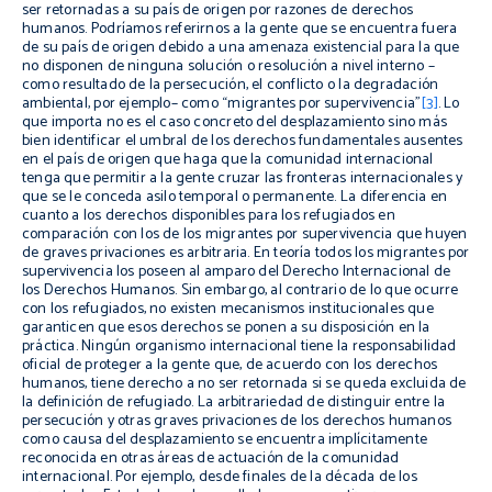
ser retornadas a su país de origen por razones de derechos
humanos. Podríamos referirnos a la gente que se encuentra fuera
de su país de origen debido a una amenaza existencial para la que
no disponen de ninguna solución o resolución a nivel interno –
como resultado de la persecución, el conflicto o la degradación
ambiental, por ejemplo– como “migrantes por supervivencia”
[3]
. Lo
que importa no es el caso concreto del desplazamiento sino más
bien identificar el umbral de los derechos fundamentales ausentes
en el país de origen que haga que la comunidad internacional
tenga que permitir a la gente cruzar las fronteras internacionales y
que se le conceda asilo temporal o permanente. La diferencia en
cuanto a los derechos disponibles para los refugiados en
comparación con los de los migrantes por supervivencia que huyen
de graves privaciones es arbitraria. En teoría todos los migrantes por
supervivencia los poseen al amparo del Derecho Internacional de
los Derechos Humanos. Sin embargo, al contrario de lo que ocurre
con los refugiados, no existen mecanismos institucionales que
garanticen que esos derechos se ponen a su disposición en la
práctica. Ningún organismo internacional tiene la responsabilidad
oficial de proteger a la gente que, de acuerdo con los derechos
humanos, tiene derecho a no ser retornada si se queda excluida de
la definición de refugiado. La arbitrariedad de distinguir entre la
persecución y otras graves privaciones de los derechos humanos
como causa del desplazamiento se encuentra implícitamente
reconocida en otras áreas de actuación de la comunidad
internacional. Por ejemplo, desde finales de la década de los