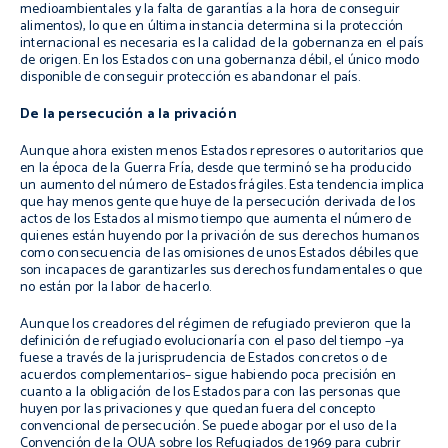
medioambientales y la falta de garantías a la hora de conseguir
alimentos), lo que en última instancia determina si la protección
internacional es necesaria es la calidad de la gobernanza en el país
de origen. En los Estados con una gobernanza débil, el único modo
disponible de conseguir protección es abandonar el país.
De la persecución a la privación
Aunque ahora existen menos Estados represores o autoritarios que
en la época de la Guerra Fría, desde que terminó se ha producido
un aumento del número de Estados frágiles. Esta tendencia implica
que hay menos gente que huye de la persecución derivada de los
actos de los Estados al mismo tiempo que aumenta el número de
quienes están huyendo por la privación de sus derechos humanos
como consecuencia de las omisiones de unos Estados débiles que
son incapaces de garantizarles sus derechos fundamentales o que
no están por la labor de hacerlo.
Aunque los creadores del régimen de refugiado previeron que la
definición de refugiado evolucionaría con el paso del tiempo –ya
fuese a través de la jurisprudencia de Estados concretos o de
acuerdos complementarios– sigue habiendo poca precisión en
cuanto a la obligación de los Estados para con las personas que
huyen por las privaciones y que quedan fuera del concepto
convencional de persecución. Se puede abogar por el uso de la
Convención de la OUA sobre los Refugiados de 1969 para cubrir