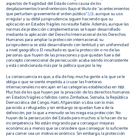
aspectos de fragilidad del Estado como causa de los
desplazamientos transfronterizos (bajo el título de “acontecimientos
que perturben gravemente el orden público”
[2]
), aunque su uso
irregular y su débil jurisprudencia siguen haciendo que su
aplicación en Estados frágiles no resulte fiable. Además, aunque las
normas de protección complementarias se hayan desarrollado
mediante la aplicación del Derecho Internacional de los Derechos
Humanos para ampliar la protección internacional, su
jurisprudencia se está desarrollando con lentitud y sin uniformidad
a nivel geográfico. El resultado es que la protección o no de las
personas que huyen de las privaciones y que quedan fuera del
concepto convencional de persecución acaba siendo inconsistente
y está condicionada más por la política que por la ley.
La consecuencia es que, a día de hoy, mucha gente a la que se le
obliga o que se siente impelida a cruzar las fronteras
internacionales no encajan en las categorías establecidas en 1951.
Muchos de los que huyen por la privación de los derechos humanos
en Estados frágiles o fallidos como Zimbabue, Somalia, la República
Democrática del Congo, Haití, Afganistán o Libia son lo más
parecido a refugiados y sin embargo se quedan fuera de la
definición, por lo que a menudo se les niega esa protección. No
huyen de la persecución del Estado pero muchos sí lo hacen de su
incompetencia. No están migrando para conseguir mejoras
económicas a menos que se considere que conseguir lo suficiente
para comer sea un motivo económico. Sin embargo, la protección