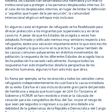
noventa, los Estados han desarrollado una normativa y un marco
institucional para proteger a las personas desplazadas internas. En
el caso de los desplazados internos, en lugar de limitar la definición
a “aquellos que huyen de la persecución”, la comunidad
internacional eligió un enfoque más inclusivo.
En algunos casos el régimen de refugiado se ha flexibilizado para
ofrecer protección a los migrantes por supervivencia y en otros
casos no. A pesar de que los Estados de acogida a veces han
adoptado, firmado y ratificado normas muy similares respecto a los
refugiados, existe una variación importante entre lo que está escrito
sobre el papel y lo que ocurre en la práctica. Y a pesar también de
las causas comunes subyacentes en distintos movimientos de
población, la respuesta de los diferentes Estados de acogida hacia
dicha población ha variado radicalmente. Aunque todas las
respuestas han sido imperfectas desde la perspectiva de los
derechos humanos, algunas lo han sido más que otras.
En Kenia por ejemplo, se ha reconocido a todos los somalíes como
refugiados independientemente de cuál fuera la causa inmediata
de su exilio. Este fue el caso incluso durante gran parte del período
de hambruna y sequía que tuvo lugar en 2011. En Tanzania, el
Gobierno y ACNUR se han resistido a invocar la cláusula de
cesación para los congoleños de Kivu del Sur, no por el riesgo de
que sean perseguidos si regresan a su país sino debido a la
debilidad de la gobernanza de la República Democrática del Congo.