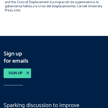
and the Crisis of Displacement
(La migración de supervivencia: la
gobernanza fallida y la crisis del desplazamiento)
,
Cornell University
Press, 2013.
Sign up
for emails
SIGN UP
Sparking discussion to improve