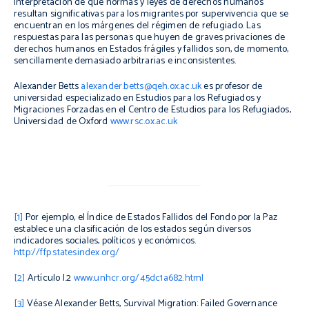
interpretación de qué normas y leyes de derechos humanos
resultan significativas para los migrantes por supervivencia que se
encuentran en los márgenes del régimen de refugiado. Las
respuestas para las personas que huyen de graves privaciones de
derechos humanos en Estados frágiles y fallidos son, de momento,
sencillamente demasiado arbitrarias e inconsistentes.
Alexander Betts
alexander.betts@qeh.ox.ac.uk
es profesor de
universidad especializado en Estudios para los Refugiados y
Migraciones Forzadas en el Centro de Estudios para los Refugiados,
Universidad de Oxford
www.rsc.ox.ac.uk
[1]
Por ejemplo, el Índice de Estados Fallidos del Fondo por la Paz
establece una clasificación de los estados según diversos
indicadores sociales, políticos y económicos.
http://ffp.statesindex.org/
[2]
Artículo I.2
www.unhcr.org/45dc1a682.html
[3]
Véase Alexander Betts,
Survival Migration: Failed Governance