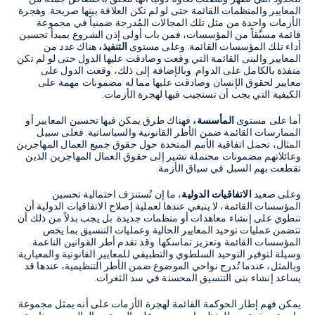
المعايير والمنظمات القائمة حتى لو لم تكن العلاقة بينها صريحة. وهجرة
الأزمات واحدة من مثل تلك المجالات المُدرجة ضمنياً في مجموعة
قائمة مسبَّقاً من المؤسسات، فمن باب أولى إذن الشروع بمبدأ تحسين
أداء تلك المؤسسات القائمة. وعلى مستوى
التنفيذ،
هناك عدد من
المعايير والبنى القائمة التي وقعت وصادقت عليها الدول حتى لو لم تكن
منفذة بالكامل على الدوام. وبالإضافة إلى ذلك، وقعت الدول على
معايير لحقوق الإنسان وصادقت عليها مما له مضمونات مهمة على
الكيفية التي يجب أن تستجيب فيها لهجرة الأزمات.
أما على مستوى
المأسسة،
فهناك طرق يمكن فيها تحسين المعايير أو
الممارسات القائمة ضمن الأطر القانونية والسياساتية. فعلى سبيل
المثال، تحمل اتفاقية الأمم المتحدة حول حقوق جميع العمال المهاجرين
وعائلاتهم مضمونات محتملة تشير إلى حقوق العمال المهاجرين الذين
تقطعت بهم السبل في سياق الأزمة.
وعلى صعيد
الاتفاقيات الدولية
، ما إن تُستنزف احتمالية تحسين
المؤسسات القائمة، لا ينبغي عندها لعملية إصلاح الاتفاقيات الدولية أن
تنطوي على إنشاء معاهدات أو منظمات جديدة. بل يجب بدلاً من ذلك أن
تتضمن عمليات توحيد المعايير الحالية وعمليات التنسيق بما يخص
المؤسسات القائمة وتعزيز تماسكها. وقد تقدم أطر القوانين الناعمة
وسيلة لتوفير التوحيد السلطوي والتطبيقي للمعايير القانونية والمعيارية.
وبالمثل، عندما تُدرج نواحي الموضوع ضمن الأطر التنظيمية، عندها قد
يساعد إنشاء بنى التنسيق المحسنة في سد الثغرات.
يمكن فهم إطار الحوكمة القائمة لهجرة الأزمات على أنه يمثل مجموعة