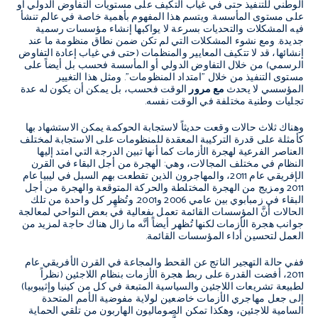
الوطني للتنفيذ حتى في غياب التكيف على مستويات التفاوض الدولي أو
على مستوى المأسسة. ويتسم هذا المفهوم بأهمية خاصة في عالم تنشأ
فيه المشكلات والتحديات بسرعة لا يواكبها إنشاء مؤسسات رسمية
جديدة. ومع نشوء المشكلات التي لم تكن ضمن نطاق منظومة ما عند
إنشائها، قد لا تتكيف المعايير والمنظمات (حتى في غياب إعادة التفاوض
الرسمي) من خلال التفاوض الدولي أو المأسسة فحسب بل أيضاً على
مستوى التنفيذ من خلال "امتداد المنظومات". ومثل هذا التغيير
المؤسسي لا يحدث
مع مرور
الوقت فحسب، بل يمكن أن يكون له عدة
تجليات وطنية مختلفة في الوقت نفسه.
وهناك ثلاث حالات وقعت حديثاً لاستجابة الحوكمة يمكن الاستشهاد بها
كأمثلة على قدرة التركيبة المعقدة للمنظومات على الاستجابة لمختلف
العناصر الفرعية لهجرة الأزمات كما أنها تبين الدرجة التي امتد إليها
النظام في مختلف المجالات، وهي: الهجرة من أجل البقاء في القرن
الإفريقي عام 2011، والمهاجرون الذين تقطعت بهم السبل في ليبيا عام
2011 ومزيج من الهجرة المختلطة والحركة المتوقعة والهجرة من أجل
البقاء في زمبابوي بين عامي 2006 و2001. وتُظهِر كل واحدة من تلك
الحالات أنَّ المؤسسات القائمة تعمل بفعالية في بعض النواحي لمعالجة
جوانب هجرة الأزمات لكنها تُظهر أيضاً أنَّه ما زال هناك حاجة لمزيد من
العمل لتحسين أداء المؤسسات القائمة.
ففي حالة التهجير الناتج عن القحط والمجاعة في القرن الأفريقي عام
2011، أفضت القدرة على ربط هجرة الأزمات بنظام اللاجئين (نظراً
لطبيعة تشريعات اللاجئين والسياسية المتبعة في كل من كينيا وإثيبوبيا)
إلى جعل مهاجري الأزمات خاضعين لولاية مفوضية الأمم المتحدة
السامية للاجئين، وهكذا تمكن الصوماليون الهاربون من تلقي الحماية