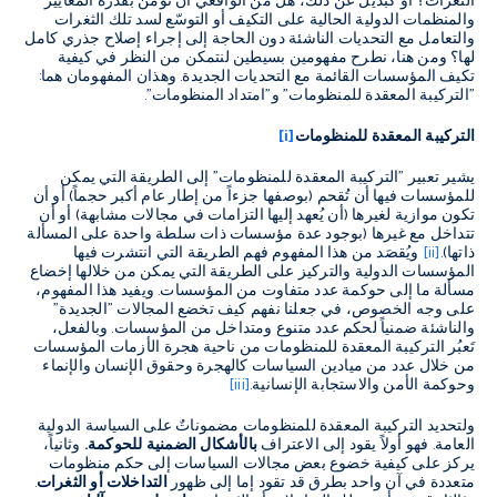
الثغرات؟ أو كبديل عن ذلك، هل من الواقعي أن نؤمن بقدرة المعايير
والمنظمات الدولية الحالية على التكيف أو التوسّع لسد تلك الثغرات
والتعامل مع التحديات الناشئة دون الحاجة إلى إجراء إصلاح جذري كامل
لها؟ ومن هنا، نطرح مفهومين بسيطين لنتمكن من النظر في كيفية
تكيف المؤسسات القائمة مع التحديات الجديدة. وهذان المفهومان هما:
"التركيبة المعقدة للمنظومات" و"امتداد المنظومات".
التركيبة المعقدة للمنظومات
[i]
يشير تعبير "التركيبة المعقدة للمنظومات" إلى الطريقة التي يمكن
للمؤسسات فيها أن تُقحم (بوصفها جزءاً من إطار عام أكبر حجماً) أو أن
تكون موازية لغيرها (أن يُعهد إليها التزامات في مجالات مشابهة) أو أن
تتداخل مع غيرها (بوجود عدة مؤسسات ذات سلطة واحدة على المسألة
ذاتها).
[ii]
ويُقصَد من هذا المفهوم فهم الطريقة التي انتشرت فيها
المؤسسات الدولية والتركيز على الطريقة التي يمكن من خلالها إخضاع
مسألة ما إلى حوكمة عدد متفاوت من المؤسسات. ويفيد هذا المفهوم،
على وجه الخصوص، في جعلنا نفهم كيف تخضع المجالات "الجديدة"
والناشئة ضمنياً لحكم عدد متنوع ومتداخل من المؤسسات. وبالفعل،
تَعبُر التركيبة المعقدة للمنظومات من ناحية هجرة الأزمات المؤسسات
من خلال عدد من ميادين السياسات كالهجرة وحقوق الإنسان والإنماء
وحوكمة الأمن والاستجابة الإنسانية.
[iii]
ولتحديد التركيبة المعقدة للمنظومات مضموناتٌ على السياسة الدولية
العامة. فهو أولاً يقود إلى الاعتراف
بالأشكال الضمنية للحوكمة.
وثانياً،
يركز على كيفية خضوع بعض مجالات السياسات إلى حكم منظومات
متعددة في آن واحد بطرق قد تقود إما إلى ظهور
التداخلات أو الثغرات
.