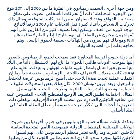
ومن جهة أخرى، اتسمت زيمبابوي في الفترة ما بين 2006 إلى 2011 بنوع
من "الهجرة المختلطة" ذلك أنَّ تحركات الأشخاص انطوت على نطاق
معقد من الدوافع وعدد لا يستهان به من التحركات المتوقعة، ومثال ذلك
تحركات الأشخاص بأعداد كبيرة قبل انتخابات عام 2008 ترقباً لاندلاع
موجة كبيرة من العنف. ويمكن أيضاً تصنيف كثير من الفارين على أنهم
"مهاجرون يبحثون عن البقاء" أي إنهم خارج الإطار العام لاتفاقية عام
1951 ومع ذلك فهم يفرون من انتهاكات جسيمة لحقوق الإنسان وهم
بحاجة بذلك إلى الحماية الدولية.
أما دولة جنوب أفريقيا المجاورة فقد سمحت لجميع الزيمبابويين بالعبور
إليها بموجب "أذونات طالبي اللجوء" ما أتاح لهم الاستيطان ذاتياً في البلاد
مع التمتع بحق العمل بانتظار تقييم طلبات لجوئهم. ومع ذلك، لغاية عام
2009، كانت معدلات الاعتراف باللاجئين الزمبابويين ضعيفة جداً وما إن
اكتملت عملية تحديد صفة اللاجئ حتى أصبح الزمبابويين عرضة للاحتجاز
والترحيل. وبعد أبريل/نيسان 2009، كان هناك بعض المحاولات لتكييف
السياسة وتطبيق التشريعات القائمة، وطُرحت للبحث، على سبيل
المثال، احتمالية تطبيق التعريف الأوسع لمصطلح اللاجئ المنصوص عليه
في اتفاقية اللاجئين الصادرة عن منظمة الوحدة الأفريقية، ويغطي ذلك
التعريف الأحداث التي "تكدِّر لدرجة جسيمة أو تعطِّل النظام العام" في
البلد الأصلي.
وهكذا، عَلِقَت مسألة حماية الزيمبابويين في جنوب أفريقيا بين شروخ
الولايات المختلفة للمنظمات الدولية. فمفوضية الأمم المتحدة السامية
للاجئين اعتبرت وما زالت تعتبر معظم الزيمبابويين على أنهم ليسوا
لاجئين لكنها بمجرد منحها الأذون الخاصة بطالبي اللجوء لكل من يطلبها