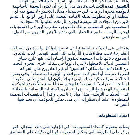
وثالثا، قد ينشأ عن تلك التداخلات أو الثغرات
حاجة لتحسين آليات
التنسيق
. فهذه التحديات وغيرها من الأرجح أن تكون السمة الأساسية
لحوكمة هجرة الأزمات التي –باستثناء مجال اللاجئين- لا تتمتع فيه أي
منظمة أو أي منظومة بصفة القيادة الفعلية على أرض الواقع. بل تتسم
كثير من المجالات التأسيسية لهجرة الأزمات تنظيمياً بالاستجابات
المخصصة غير المنتظمة. ومفاد ذلك وجود تضارب كبير في الاستجابات
لهجرة الأزمات ما وراء الحماية التي تقدم للاجئين الفارين من الدول
التي تضطهدهم.
وتختلف بنى الحوكمة الضمنية التي تخضع إليها كل واحدة من المجالات
المندرجة تحت مظلة هجرة الأزمات التي تضم التهجير العابر للحدود
المدفوع بالانتهاكات الجسيمة لحقوق الإنسان التي تقع خارج نطاق
التفسير السائد للاضطهاد (التي أدعوها في مقالة أخرى "هجرة البحث
عن البقاء"
[iv]
) والسكان "العالقون" أو غير القادرين على الحركة
لظروف مانعة أو التحركات المتوقعة و"الهجرة المختلطة". وفي بعض
الحالات، سوف تتكيف تلك البنى (أو قد يكون لها القدرة على التكيف)
لمعالجة "الثغرات" الرسمية". فالهجرة سعياً للبقاء مثلاً تخضع لحوكمة
لمنظومة الهجرة وإطار حقوق الإنسان والاستجابة الإنسانية بالإضافة
غلى الشبكات الناشئة، مثل: مبادرة نانسن. وإقراراً بالتعقيدات الضمنية
للمنظومة، علينا أن ننظر إلى أي مدى يمكن للحوكمة أن تسد فيها
الثغرات.
امتداد المنظومات
يساعد مفهوم "امتداد المنظومات" في الإجابة على ذلك السؤال، فهو
يركز على الطريقة التي يمكن للمنظومة فيها أن تتكيف على المستوى