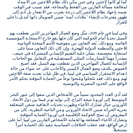
كما لو كانوا لاجئين. وفي حين مكَّن ذلك نظام اللاجئين من الامتداد
لمعالجة مسألة الفارين من القحط والمجاعة، فقد تسبب في الوقت
نفسه بإجهاد نظام اللاجئين إلى درجة تقترب من الانفجار بل أدى إلى
ظهور مقترحات لإنشاء "ملاذات آمنة" ضمن الصومال ذاتها كبديل داخلي
للفرار.
وفي ليبيا في عام 2011، مثّل وضع العمال المهاجرين الذين تقطعت بهم
السبل تحدياً أمام الحوكمة التي كان جلها يقع خارج الاستجابة المؤسسية
القائمة. ومع ذلك، يُعد التعاون بين مفوضية الأمم المتحدة السامية
للاجئين والمنظمة الدولية للهجرة، وإن كان ذلك التعاون مبنياً على
استجابة مخصصة، بشأن خلية التقييم الإنساني المشتركة في جنيف،
مصدراً مهماً للممارسات المثلى المستقبلية في التعامل مع الحاجات
الإنسانية للعمال المهاجرين الذين تقطعت بهم السبل. فقد أصبح
الغموض يكتنف وضع العمال الليبيين والأجانب على حد سواء من حالة
انعدام الاستقرار السياسي في ليبيا، في ظل غياب تحديد صفة اللاجئين
لهم. ومع ذلك، فقد سُجلوا ومُنحوا نوعاً من الحماية المؤقتة بحكم الأمر
الواقع على الحدود المصرية والتونسية.
لقد أدى العدد المحدود نسبياً من الأشخاص الذين سعوا إلى عبور البحر
المتوسط إلى أوروبا نتيجة النزاع، إلى توليد توتر فيما بين دول الاتحاد
الأوروبي حيال تشارك الأعباء وظهرت تحديات لاتفاقية شنغن المتعلقة
بحرية الحركة ضمن الاتحاد الأوروبي. ومن الناحية النظرية، كان من
المفروض أن تمنح الحوكمة الإقليمية في أوروبا الحماية المؤقتة
وتشارك الأعباء المتعلقة بها لحماية الأشخاص الفارين من ليبيا. أما على
ارض الواقع، فقد جعلت الخلافات السياسية تنفيذ تلك الحماية أمراً
مستحيلاً.