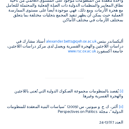
واحدة معقدة من المنظومات موجود على المستوى العالمي من ناحية
نطاق المعايير والمنظمات الدولية ذات الصلة الفعلية والمحتملة للتعامل
مع هجرة الأزمات. ومع ذلك، فهي موجودة أيضاً على مستوى الممارسة
العملية حيث يمكن أن يظهر تنفيذ المجمع بتجليات مختلفة بما يتعلق
بمختلف الأزمات في مختلف الأماكن.
أليكساندر بيتس
alexander.betts@qeh.ox.ac.uk
أستاذ مشارك في
دراسات اللاجئين والهجرة القسرية ويعمل لدى مركز دراسات اللاجئين،
جامعة أكسفورد
www.rsc.ox.ac.uk
[i]
يُقصد بالمنظومات مجموعة الصكوك الدولية التي تُعنى باللاجئين
والهجرة القسرية وغيرها.
[ii]
آلتر، ك. ج. و ميونير، س (2009) "سياسات البنية المعقدة للمنظومات
الدولية"، مجلة:
Perspectives on Politics
العدد 7(1):13-24