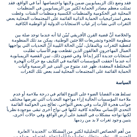
فقد وضع ذلك الزيمبابويين ضمن ولايتها واختصاصها. أما في الواقع، فقد
تمثلت معظم مصادر الحماية لكثير من الزيمبابويين في المنظمات
المحلية غير الحكومية والمنظمات الكنسية ومنظمات الشتات. وغطت
بعض استراتيجيات الحماية الذاتية القائمة على المجتمعات المحلية بعض
الثغرات التي نشأت إثر غياب الاستجابات الدولية أو الوطنية الكافية.
والخلاصة أنَّ قضية القرن الأفريقي تُبيّن لنا أنه عندما توجد صلة بين
منظومة اللجوء وتشريعات اللاجئين الوطنية، يمكن مد تلك المنظومة
لتغطية الثغرات. وبالمقابل، تُبيّن الحالة الليبية أنَّ التحديات التي يواجهها
العمال المهاجرون العالقون الذين تقطعت بهم الأسباب تطلبت
استجابات جديدة أكثر إبداعاً. وفي غضون ذلك، تبين القضية الزيمبابوية
أنه عندما أخفقت المؤسسات القائمة في التكيف مع حركات الهجرة
المختلطة المعقدة، ظهر عدد متنوع من البنى غير الرسمية وآليات
الحماية القائمة على المجتمعات المحلية لسد بعض تلك الثغرات.
السياسة
تسلط هذه القضايا الضوء على التنوع القائم في درجة ملاءمة أو عدم
ملاءمة المؤسسات الحالية إزاء مواجهة التحديات التي تفرضها مختلف
جوانب هجرة الأزمات. وفي بعض النواحي، تعالج بنى الحوكمة القائمة
التحدي الإنساني معالجة كافية. لكنها في نواح أخرى تبقى موجودة نظرياً
لكنها تواجه مشكلات في التنفيذ على أرض الواقع. وفي حالات أخرى،
يتبين وجود ثغرات لا بد من ردمها.
من أهم الخصائص التحليلية لكثير من المشكلات "الجديدة" العابرة
للحدود التي تظهر وتتطلب تعاوناً دولياً أنها تتعلق باختصاص جملة من