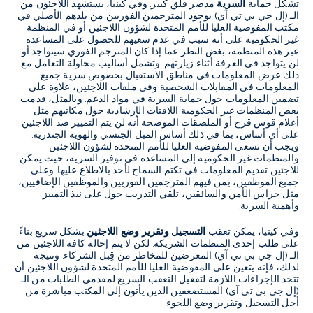
تشكل حماية
السرية
مدصر قلق كبير. وفي كينيا، يستشهد اللاجئون من
الـ (إل جي بي تي آي) بوجود المترجمين الفوريين من بلدهم الأصلي في
مكتب المفوضية العليا للأمم المتحدة لشؤون اللاجئين أو في المنظمة
غير الحكومية على أنه سبب في عدم سعيهم للحصول على المساعدة
عبر هذه المنظمة، بغض النظر عما إذا كان المترجم الفوري سيتواجد أو
لن يتواجد في الغرفة أثناء زيارتهم. وتشمل أساليب محاولة التعامل مع
ذلك عرض المعلومات في مناطق الاستقبال بخصوص سرية جميع
المعلومات في المقابلات الشخصية وفي ملفات اللاجئين، علاوة على
تضمين المعلومات حول حماية السرية في مواد الدعم. وبالمثل، قدمت
بعض المنظمات غير الحكومية اللافتات الإرشادية حول مكاتبهم مثل
أعلام قوس قزح أو الملصقات الموضحة أنه لن يتم التمييز ضد اللاجئين
على أي أساس، بما في ذلك أساس الميل الجنسي والهوية الجندرية.
ويجب أن تسعى المفوضية العليا للأمم المتحدة لشؤون اللاجئين
والمنظمات غير الحكومية إلى المساعدة في توفير السرية، حيث يمكن
للاجئين تقديم المعلومات في تكتم السماح لأحد بالاطلاع عليها. وعلى
جميع الموظفين، بمن فيهم المترجمين الفوريين والموظفين الإضافيين،
مثل حراس الأمن والسائقين، تلقي التدريب حول على نبذ التمييز
وأهمية السرية.
وفي كينيا، يمكن تعقب
التسجيل وتقرير وضع اللاجئين
بشكل سريع بناءً
على طلب إحدى المنظمات الشريكة. لكن لا يتم إحالة كافة اللاجئين من
الـ (إل جي بي تي آي) المعرضين للمخاطر من قِبل الشركاء. ونتيجة
لذلك، فإنه يتعين على المفوضية العليا للأمم المتحدة لشؤون اللاجئين أن
تتخذ الإجراءات اللازمة لتفعيل التعقب السريع لمقدمي الطلبات من الـ
(إل جي بي تي آي) المستضعفين الذين يأتون إلى المكتب مباشرة من
أجل التسجيل وتقرير وضع اللجوء.