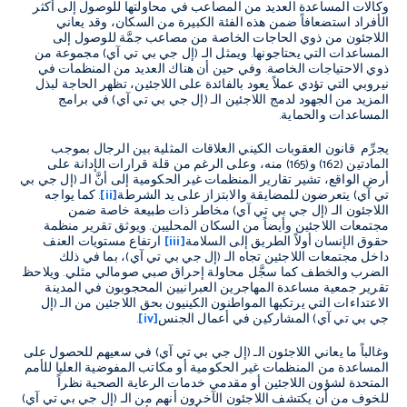
وكالات المساعدة العديد من المصاعب في محاولتها للوصول إلى أكثر
الأفراد استضعافاً ضمن هذه الفئة الكبيرة من السكان، وقد يعاني
اللاجئون من ذوي الحاجات الخاصة من مصاعب جمَّة للوصول إلى
المساعدات التي يحتاجونها. ويمثل الـ (إل جي بي تي آي) مجموعة من
ذوي الاحتياجات الخاصة. وفي حين أن هناك العديد من المنظمات في
نيروبي التي تؤدي عملاً يعود بالفائدة على اللاجئين، تظهر الحاجة لبذل
المزيد من الجهود لدمج اللاجئين الـ (إل جي بي تي آي) في برامج
المساعدات والحماية.
يجرِّم قانون العقوبات الكيني العلاقات المثلية بين الرجال بموجب
المادتين (162) و(165) منه، وعلى الرغم من قلة قرارات الإدانة على
أرض الواقع، تشير تقارير المنظمات غير الحكومية إلى أنَّ الـ (إل جي بي
تي آي) يتعرضون للمضايقة والابتزاز على يد الشرطة
[ii]
. كما يواجه
اللاجئون الـ (إل جي بي تي آي) مخاطر ذات طبيعة خاصة ضمن
مجتمعات اللاجئين وأيضاً من السكان المحليين. ويوثق تقرير منظمة
حقوق الإنسان أولاً الطريق إلى السلامة
[iii]
ارتفاع مستويات العنف
داخل مجتمعات اللاجئين تجاه الـ (إل جي بي تي آي)، بما في ذلك
الضرب والخطف كما سجَّل محاولة إحراق صبي صومالي مثلي. ويلاحظ
تقرير جمعية مساعدة المهاجرين العبرانيين المحجوبون في المدينة
الاعتداءات التي يرتكبها المواطنون الكينيون بحق اللاجئين من الـ (إل
جي بي تي آي) المشاركين في أعمال الجنس
[iv]
.
وغالباً ما يعاني اللاجئون الـ (إل جي بي تي آي) في سعيهم للحصول على
المساعدة من المنظمات غير الحكومية أو مكاتب المفوضية العليا للأمم
المتحدة لشؤون اللاجئين أو مقدمي خدمات الرعاية الصحية نظراً
للخوف من أن يكتشف اللاجئون الآخرون أنهم من الـ (إل جي بي تي آي)