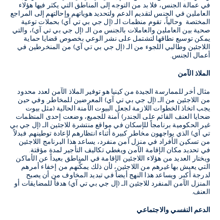
في عمالة الجنس، فلا بد من التوجه إلى المناطق التي يكثر فيها هؤلاء
العاملين في الجنس لتقديم الدعم ولتحديد هوياتهم وإحالتهم إلى المراجع
المختصة وحالياً، تقوم منظمات الـ (إل جي بي تي آي) بحملات توعية
صحية بين العاملين والعاملات بالجنس من الـ (إل جي بي تي آي)، والتي
يمكن توسيع نطاقها لتشتمل على نشر الوعي بخصوص قضايا حماية
اللاجئين وطالبي اللجوء من الـ (إل جي بي تي آي) من المنخرطين في
أعمال الجنس.
الملاذ الآمن
مثال أخر للممارسة الجيدة من كينيا هو توفير الملاذ الآمن لعدد محدود
من اللاجئين من الـ (إل جي بي تي آي) المعرضين للمخاطر. وفي حين
يجب اتخاذ الخطوات اللازمة لجعل البيوت الآمنة الحالية (مثل بيوت
ضحايا العنف القائم على الجندر) آمنة للجميع، وضعت إحدى المنظمات
غير الحكومية برنامجاً للإسكان في مواقع منتشرة للاجئين الـ (إل جي بي
تي آي) الذي يواجهون مخاطر كبيرة أثناء انتظارهم لإعادة توطينهم. فبدلاً
من تسكين الأفراد في منزل آمن منفرد، يساعد هذا البرنامج اللاجئين
في تحديد مكان الإقامة الآمن ويغطي تكاليف التأجير لمدة مؤقتة.
ويختار العديد من هؤلاء اللاجئين الإقامة في المناطق بعيداً عن الأماكن
التي يعيش بها غيرهم من اللاجئين، لأن ذلك يمكِّنهم من إخفاء أمرهم
لدرجة أكبر. ويساعد هذا النهج أيضاً في تبديد المخاوف من أن يصبح
المنزل الآمن المنفرد للاجئين الـ (إل جي بي تي آي) هدفاً للمضايقات أو
العنف.
الدعم النفسي والاجتماعي