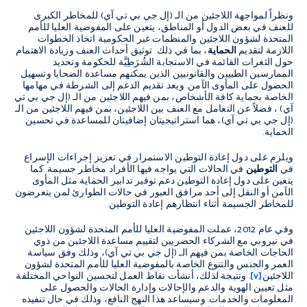
ونظراً لمواجهة اللاجئين من الـ (إل جي بي تي آي) للمخاطر الكبرى
للعنف في بعض الدول أو المناطق، يتعين على المفوضية العليا للأمم
المتحدة لشؤون اللاجئين والمنظمات غير الحكومية اتخاذ الخطوات
اللازمة لتقديم
الحماية
، بما في ذلك توثيق أحداث العنف وزيادة الاهتمام
حول الثغرات القائمة في الاستجابة الشُرَطِيَّة للحكومة وتحديد
الممارسين الطبيين والقانونيين الذين يمكنهم مساعدة الضحايا وتسهيل
الحصول على المأوى الآمن. ويعد تقديم الدعم إلى الشرطة في مهامها
الخاصة بحماية كافة الأشخاص، بمن فيهم اللاجئين من الـ (إل جي بي تي
آي) ، فضلاً عن التعامل مع العنف بين اللاجئين، بمن فيهم اللاجئين من الـ
(إل جي بي تي آي)، هما استراتيجيتان إضافيتان للمساعدة في تحسين
الحماية.
ويلزم على دول إعادة التوطين الاستمرار في تعزيز إجراءات الإسراع
في
التوطين
في الحالات التي يواجه فيها الأفراد مخاطر جسيمة. كما
يتعين على دول إعادة التوطين دعم توفير تدابير الحماية مثل المأوى
الآمن أو النقل إلى أحد مرافق العبور في حالات الطوارئ لمن يتعرضون
للمخاطر الجسيمة أثناء انتظارهم إعادة التوطين.
وفي عام 2012، عملت المفوضية العليا للأمم المتحدة لشؤون اللاجئين
في نيروبي مع الشركاء الحضريين لتقييم مساعدة اللاجئين من ذوي
الحاجات الخاصة بمن فيهم الـ (إل جي بي تي آي)، وذلك وفق سياسة
العمر والجنس والتنوع الخاصة بالمفوضية العليا للأمم المتحدة لشؤون
اللاجئين
[v]
. ونتيجة لذلك، أنشأت نقاط العمل لتحسين النواحي المختلفة
مثل تعيين الهوية والدعم والإحالات وإدارة الحالات والحصول على
المعلومات والخدمات. وسيساعد هذا النهج النافع، وذلك في حال تنفيذه