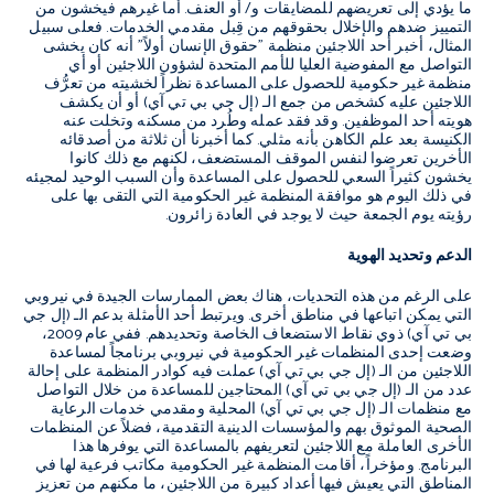
ما يؤدي إلى تعريضهم للمضايقات و/ أو العنف. أما غيرهم فيخشون من
التمييز ضدهم والإخلال بحقوقهم من قِبل مقدمي الخدمات. فعلى سبيل
المثال، أخبر أحد اللاجئين منظمة "حقوق الإنسان أولاً" أنه كان يخشى
التواصل مع المفوضية العليا للأمم المتحدة لشؤون اللاجئين أو أي
منظمة غير حكومية للحصول على المساعدة نظراً لخشيته من تعرُّف
اللاجئين عليه كشخص من جمع الـ (إل جي بي تي آي) أو أن يكشف
هويته أحد الموظفين. وقد فقد عمله وطُرد من مسكنه وتخلت عنه
الكنيسة بعد علم الكاهن بأنه مثلي. كما أخبرنا أن ثلاثة من أصدقائه
الأخرين تعرضوا لنفس الموقف المستضعف، لكنهم مع ذلك كانوا
يخشون كثيراً السعي للحصول على المساعدة وأن السبب الوحيد لمجيئه
في ذلك اليوم هو موافقة المنظمة غير الحكومية التي التقى بها على
رؤيته يوم الجمعة حيث لا يوجد في العادة زائرون.
الدعم وتحديد الهوية
على الرغم من هذه التحديات، هناك بعض الممارسات الجيدة في نيروبي
التي يمكن اتباعها في مناطق أخرى. ويرتبط أحد الأمثلة بدعم الـ (إل جي
بي تي آي) ذوي نقاط الاستضعاف الخاصة وتحديدهم. ففي عام 2009،
وضعت إحدى المنظمات غير الحكومية في نيروبي برنامجاً لمساعدة
اللاجئين من الـ (إل جي بي تي آي) عملت فيه كوادر المنظمة على إحالة
عدد من الـ (إل جي بي تي آي) المحتاجين للمساعدة من خلال التواصل
مع منظمات الـ (إل جي بي تي آي) المحلية ومقدمي خدمات الرعاية
الصحية الموثوق بهم والمؤسسات الدينية التقدمية، فضلاً عن المنظمات
الأخرى العاملة مع اللاجئين لتعريفهم بالمساعدة التي يوفرها هذا
البرنامج. ومؤخراً، أقامت المنظمة غير الحكومية مكاتب فرعية لها في
المناطق التي يعيش فيها أعداد كبيرة من اللاجئين، ما مكنهم من تعزيز