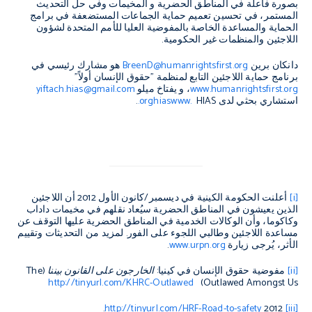
بصورة فاعلة في المناطق الحضرية و المخيمات وفي حل التحديث
المستمر، في تحسين تعميم حماية الجماعات المستضعفة في برامج
الحماية والمساعدة الخاصة بالمفوضية العليا للأمم المتحدة لشؤون
اللاجئين والمنظمات غير الحكومية.
دانكان برين
BreenD@humanrightsfirst.org
هو مشارك رئيسي في
برنامج حماية اللاجئين التابع لمنظمة "حقوق الإنسان أولاً"
www.humanrightsfirst.org
، و يفتاخ ميلو
yiftach.hias@gmail.com
استشاري بحثي لدى
HIAS
www.
hias
.org
.
[i]
أعلنت الحكومة الكينية في ديسمبر/كانون الأول 2012 أن اللاجئين
الذين يعيشون في المناطق الحضرية سيُعاد نقلهم في مخيمات داداب
وكاكوما، وأن الوكالات الخدمية في المناطق الحضرية عليها التوقف عن
مساعدة اللاجئين وطالبي اللجوء على الفور. لمزيد من التحديثات وتقييم
الأثر، يُرجى زيارة
www.urpn.org
.
[ii]
مفوضية حقوق الإنسان في كينيا:
الخارجون على القانون بيننا (
The
http://tinyurl.com/KHRC-Outlawed
)
Outlawed Amongst Us
.
http://tinyurl.com/HRF-Road-to-safety
2012
[iii]