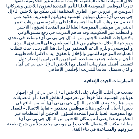
خلال السنوات الثلاث الماضية، أقامت المنظمة غير الحكومية نفسها
تدريباً لموظفي المفوضية العليا للأمم المتحدة لشؤون اللاجئين وشركائها
الدوليين في نيروبي حول الطرق المختلفة التي يمكن بها للاجئين الـ (إل
جي بي تي آي) تمثيل ميولهم الجنسية وهوياتهم الجندرية، علاوة على
التعامل مع رهاب المثلية الجنسية الداخلي والمؤسسي ورهاب تغيير
الجندر بين موظفي المفوضية العليا للأمم المتحدة لشؤون اللاجئين
والمنظمة غير الحكومية. وقد ساهم التدريب في رفع مستوىالوعي
بالاحتياجات الخاصة للاجئين من الـ (إل جي بي تي آي) وساعد في تحدي
ومواجهة الإخلال بحقوقهم من قِبل الموظفين على المستوى الفردي
والمؤسسي. ويلزم الدعم المستمر من أجل هذا التدريب، حيث تتطلب
العمليات المواجهة للتمييز والإخلال بالحقوق إبداء الالتزامات طويلة
الأجل. وتخطط جمعية مساعدة المهاجرين العبرانيين لإصدار دليل
لتفصيل أفضل ممارسات العمل مع اللاجئين الـ (إل جي بي تي آي)،
والذي سيمثل أساساً للتدريب الإقليمي الإضافي.
الممارسات الجيدة الإضافية
يصعب في أغلب الأحيان على اللاجئين الـ (إل جي بي تي آي) إظهار
هوياتهم الجنسية علناً خوفاً من تعرضهم لمخاطر العنف أو المضايقات.
ومن هنا وجد بعض اللاجئين الـ (إل جي بي تي آي) أنه من النافع في
بعض الأحيان أن يكون هناك
موظفين محددين
– نقاط الاتصال – للعمل
مع المفوضية العليا للأمم المتحدة لشؤون اللاجئين أو المنظمات غير
الحكومية. هذا يعني أنه بإمكان اللاجئين من الـ (إل جي بي تي آي)
مطالبة مكتب الاستقبال بالتحدث إلى موظف محدد بدلاً من شرح طبيعة
ظروفهم والمساعدة في بناء الثقة.