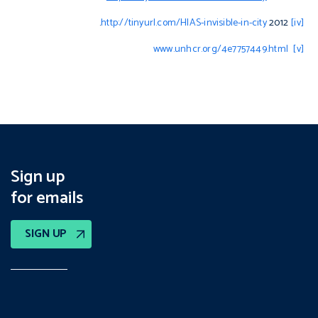
.
http://tinyurl.com/HIAS-invisible-in-city
2012
[iv]
www.unhcr.org/4e7757449.html
[v]
Sign up
for emails
SIGN UP