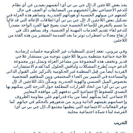
يجد بعض اللاجئين الـ (إل جي بي تي آي) أنفسهم بعيدين عن أي نظام
للدعم الاجتماعي نظراً لخشيتهم من المضايقات أو العنف في حال
كشفهم عن ميولهم الجنسية أو هوياتهم الجندرية. وتساهم هذه العزلة في
تشكيل بعض اللاجئين الـ (إل جي بي تي آي) لعلاقات الإعالة التي قد غالباً
ما تتسم بالتعرض للإساءة الجنسية حيث يصبح فيها الفرد الواحد مصدراً
للدعم لقاء تقديم الخدمات المهينة أو الجنسية، وقد يساهم ذلك في
ارتفاع معدلات اضطراب توتر ما بعد الصدمة المنتشر بين هذه الفئة من
اللاجئين.
وفي نيروبي، تعقد إحدى المنظمات غير الحكومية جلسات إرشادية
علاجية جماعية منتظمة يديرها اللاجئون بتوجيه من مستشار علاجي
قدير. وتخفف هذه المجموعة من مشاعر العزلة وتمثل دور مجموعة
الدعم حيث تُطرح المشكلات وتُناقش الحلول. كما تُقدم الاستشارات
الفردية أيضاً من قِبل المنظمة غير الحكومية بالتركيز على القبول الذاتي
والمساعدة في التمييز بين العداء المجتمعي وبين المفاهيم الشخصية
بخصوص الميل الجنسي والهوية الجندرية. ويمكّن ذلك اللاجئين الـ (إل
جي بي تي آي) من اتخاذ القرارات المطلعة حول الدرجة التي يمكنهم بها
التصدي للضغوط الاجتماعية التي تدفعهم إلى موافقة المعايير
الاجتماعي. كما يمكِّنهم أيضاً من بناء قدراتهم على مقاومة الظروف
وإحساسهم بقيمتهم الذاتية ويزيد من شعورهم بالتحكم في حياتهم. كما
توفر الفعاليات الاجتماعية التي ينظمها مجتمع الـ (إل جي بي تي آي)
الفرصة لبناء شبكة اجتماعية محلية.
التدريب