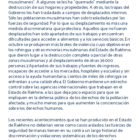
musulmanes”. A algunos se les ha “quemado” mediante la
destrucción de sus hogares y propiedades. A otros, las tropas del
Gobierno los han trasladado a campos de desplazados internos.
Sólo las poblaciones musulmanas han sido trasladadas por las
fuerzas de seguridad. Por lo que su desplazamiento es más una
medida discriminatoria que protectora. Aquellos que no fueron
desplazados han sido apartados de sus trabajos y encuentran
dificultades para acceder a alimentos y a los servicios básicos. En
octubre se produjeron más brotes de violencia cuyo objetivo eran
los rohingya y otras minorías musulmanas del Estado de Rakhine,
que dieron lugar a la destrucción completa o parcial de otras
zonas musulmanas y al desplazamiento de otras 36.000
personas.3 Apartados de sus trabajos y fuentes de ingresos,
incapaces de acceder a los mercados, hospitales y escuelas y sin
acceso a la ayuda humanitaria, cientos de miles de rohingya se
enfrentan a una catástrofe.4 El Gobierno mantiene un estrecho
control sobre las agencias internacionales que trabajan en el
Estado de Rakhine, a las que deja poco espacio para que se
impliquen en la defensa pública de los derechos de la población
afectada, y mucho menos para que aumenten la concienciación
sobre los derechos humanos.
Los recientes acontecimientos que se han producido en el Estado
de Rakhine no deberían verse como casos aislados; las fuerzas de
seguridad birmanas tienen en su contra un largo historial de
discriminación y violaciones sistemáticas de los derechos