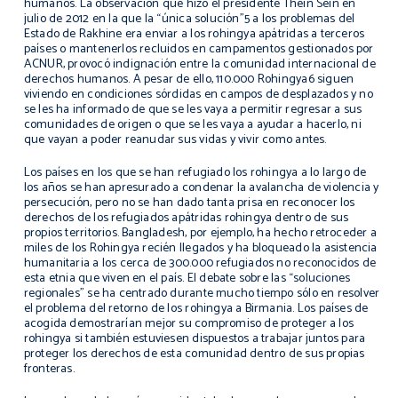
humanos. La observación que hizo el presidente Thein Sein en
julio de 2012 en la que la “única solución”5 a los problemas del
Estado de Rakhine era enviar a los rohingya apátridas a terceros
países o mantenerlos recluidos en campamentos gestionados por
ACNUR, provocó indignación entre la comunidad internacional de
derechos humanos. A pesar de ello, 110.000 Rohingya6 siguen
viviendo en condiciones sórdidas en campos de desplazados y no
se les ha informado de que se les vaya a permitir regresar a sus
comunidades de origen o que se les vaya a ayudar a hacerlo, ni
que vayan a poder reanudar sus vidas y vivir como antes.
Los países en los que se han refugiado los rohingya a lo largo de
los años se han apresurado a condenar la avalancha de violencia y
persecución, pero no se han dado tanta prisa en reconocer los
derechos de los refugiados apátridas rohingya dentro de sus
propios territorios. Bangladesh, por ejemplo, ha hecho retroceder a
miles de los Rohingya recién llegados y ha bloqueado la asistencia
humanitaria a los cerca de 300.000 refugiados no reconocidos de
esta etnia que viven en el país. El debate sobre las “soluciones
regionales” se ha centrado durante mucho tiempo sólo en resolver
el problema del retorno de los rohingya a Birmania. Los países de
acogida demostrarían mejor su compromiso de proteger a los
rohingya si también estuviesen dispuestos a trabajar juntos para
proteger los derechos de esta comunidad dentro de sus propias
fronteras.