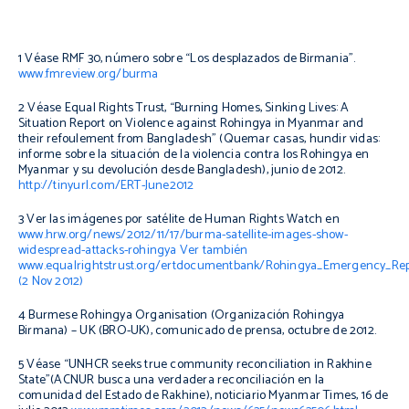
1 Véase RMF 30, número sobre “Los desplazados de Birmania”.
www.fmreview.org/burma
2 Véase Equal Rights Trust, “Burning Homes, Sinking Lives: A
Situation Report on Violence against Rohingya in Myanmar and
their
refoulement
from Bangladesh” (Quemar casas, hundir vidas:
informe sobre la situación de la violencia contra los Rohingya en
Myanmar y su devolución desde Bangladesh), junio de 2012.
http://tinyurl.com/ERT-June2012
3 Ver las imágenes por satélite de Human Rights Watch en
www.hrw.org/news/2012/11/17/burma-satellite-images-show-
widespread-attacks-rohingya
Ver también
www.equalrightstrust.org/ertdocumentbank/Rohingya_Emergency_Rep
(2 Nov 2012)
4 Burmese Rohingya Organisation (Organización Rohingya
Birmana) – UK (BRO-UK), comunicado de prensa, octubre de 2012.
5 Véase “UNHCR seeks true community reconciliation in Rakhine
State”(ACNUR busca una verdadera reconciliación en la
comunidad del Estado de Rakhine), noticiario
Myanmar Times
, 16 de