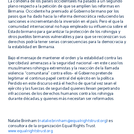
La condena de los países occidentales ha pasado a un segundo
plano respecto a la petición de que se amplíen las reformas en
Birmania. Occidente ha premiado al Gobierno birmano por los
pasos que ha dado hacia la reforma democrática reduciendo las
sanciones e incrementando la inversión en el país. Pero el que la
comunidad internacional no haya empleado su influencia sobre el
Estado birmano para garantizar la protección de los rohingya y
otros pueblos birmanos vulnerables y para que se reconozcan sus
derechos podría tener serias consecuencias para la democracia y
la estabilidad en Birmania.
Bajo el mensaje de mantener el orden y la estabilidad contra las
(percibidas) amenazas a la seguridad nacional –en este caso los
musulmanes rohingya extremistas y la reacción de la llamada
violencia “comunitaria” contra ellos– el Gobierno pretende
legitimar el continuo papel central del ejército en la política.
Perdido en este discurso está el hecho de que tal vez sean el
ejército y las fuerzas de seguridad quienes llevan perpetrando
infracciones de los derechos humanos contra los rohingya
durante décadas, y quienes más necesitan ser reformados.
Natalie Brinham (
natalie.brinham@equalrightstrust.org
) es
consultora de la organización Equal Rights Trust.
www.equalrightstrust.org