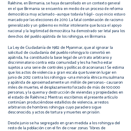
Rakhine
Birmania
, en
, se haya desarrollado en un contexto general
Birmania
en el que
se encuentra en medio de un proceso de reforma
democrática muy aclamado –aunque todavía frágil– cuyo inicio estuvo
marcado por las elecciones de 2010. La fatal combinación de racismo
generalizado y un gobierno ex militar intolerante que busca el apoyo
nacional y la legitimidad democrática ha demostrado ser letal para los
ohingya
Birmania
derechos del pueblo apátrida de los
r
, en
.
La Ley de Ciudadanía de 1982 de Myanmar, que al ignorar la
solicitud de ciudadanía del pueblo rohingya lo convirtió en
apátrida, ha constituido la base legal de un trato arbitrario y
discriminatorio contra esta comunidad y les ha hecho estar
sujetos a una serie de controles y políticas draconianas.1 Se estima
que los actos de violencia a gran escala que tuvieron lugar en
junio de 2012 contra los rohingya –una minoría étnica musulmana
y apátrida de aproximadamente un millón de personas– causaron
miles de muertes, el desplazamiento forzado de más de 100.000
personas, y la quema y destrucción de viviendas y propiedades en
el estado de Rakhine.2 Mientras escribimos el presente artículo
continúan produciéndose estallidos de violencia, arrestos
arbitrarios de hombres rohingya cuyo paradero sigue
desconocido, y actos de tortura y muertes en prisión.
Desde junio se ha segregado en gran medida a los rohingya del
resto de la población con el fin de crear zonas “libres de