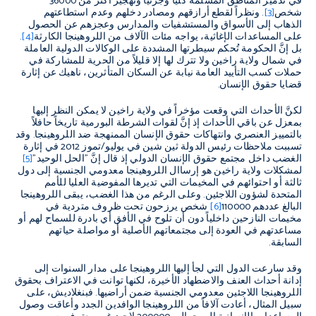
في تدمير المناطق المسلمة كلياً وجزئياً وتهجير أكثر من 36000
شخص
[3]
. ونظراً لقطع أرازقهم ومصادر دخلهم وعدم استطاعتهم
الذهاب إلى الأسواق والمستشفيات والمدارس وعجزهم عن الحصول
على المساعدات الإغاثية، يواجه مئات الآلاف من اللروهينجا الكارثة
[4]
.
بل إنَّ الحكومة تُحكم سيطرتها المشددة على الوكالات الدولية العاملة
في شمال ولاية راخين ولا تترك لها إلا قليلاً من الحرية للمشاركة في
حملات كسب التأييد العامة نيابة عن السكان المتأثرين، ناهيك عن إثارة
قضايا حقوق الإنسان.
لكنَّ الأحداث التي وقعت مؤخراً في ولاية راخين لا يمكن النظر إليها
بمعزل عن باقي الأحداث إذ إنَّ لقوات الشرطة البورمية تاريخاً حافلاً
بالتمييز العنصري وانتهاكات حقوق الإنسان الممنهجة ضد اللروهينجا. وقد
تسببت ملاحظات رئيس الدولة ثين شين في يوليو/تموز 2012 في إثارة
الغضب داخل مجتمع حقوق الإنسان الدولي إذ قال إنَّ "الحل الوحيد"
[5]
لمشكلات ولاية راخين هو إرساال اللروهينجا معدومي الجنسية إلى دول
ثالثة أو احتوائهم في المخيمات التي تديرها المفوضية العليا للأمم
المتحدة لشؤون اللاجئين. وعلى الرغم من هذا الغضب، يبقى اللروهينجا
البالغ عددهم 110000
[6]
شخص يرزحون تحت ظروف متردية في
مخيمات النازحين داخلياً دون أن تلوح في الأفق أي بادرة للسماح لهم أو
مساعدتهم في العودة إلى مجتمعاتهم الأصلية أو مواصلة حياتهم
السابقة.
وقد سارعت الدول التي لجأ إليها اللروهينجا على مدار السنوات إلى
إدانة أحداث العنف والاضطهاد الأخيرة، لكنها توانت في الاعتراف بحقوق
اللروهينجا اللاجئين معدومي الجنسية ضمن أراضيها. فبنغلاديش، على
سبيل المثال، أعادت آلافاً من اللروهينجا الوافدين الجدد وأعاقت وصول