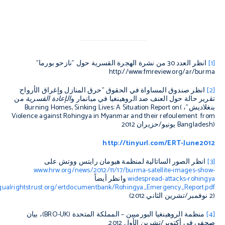
[1]
انظر العدد 30 من نشرة الهجرة القسرية حول "نازحو بورما"
http://www.fmreview.org/ar/burma
[2]
انظر صندوق المساواة في الحقوق "حرق المنازل وإغراق الأرواح:
تقرير حالة حول العنف ضد الروهينغيا في ميانمار و
الإعادة القسرية
من
بنغلاديش"،
(
Burning Homes, Sinking Lives: A Situation Report on
Violence against Rohingya in Myanmar and their
refoulement
from
Bangladesh)
يونيو/حزيران 2012
http://tinyurl.com/ERT-June2012
[3]
انظر الصور الساتالية لمنظمة هيومان رايتس ووتش على
www.hrw.org/news/2012/11/17/burma-satellite-images-show-
widespread-attacks-rohingya
وانظر أيضاً
ualrightstrust.org/ertdocumentbank/Rohingya_Emergency_Report.pdf
(2 نوفمبر/تشرين الثاني 2012)
[4]
منظمة الروهينغيا البورميين – المملكة المتحدة (
BRO-UK
)، بيان
صحفي في أكتوبر/تشرين الأول 2012.