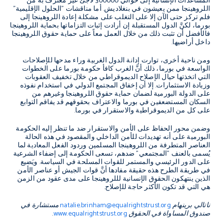
المساعدات الإنسانية إلى حوالي 300000 لاجئ غير معترف به من
اللروهينجا ممن يعيشون في بنغلاديش. أما مناقشات "الحلول الإقليمية"
فلم تركز حتى الآن إلا على التغلب على مشكلة إعادة اللروهينجا إلى
بورما، لكنَّ الدول المستقبلة إن أرادت إثبات التزاماتها بحماية اللروهينجا
فالأفضل أن تثبت ذلك من خلال العمل معاً على حماية حقوق اللروهينجا
داخل أراضيها.
ومن ناحية أخرى، توارت إدانة الدول الغربية وراء مدحها للإصلاحات
الواسعة في بورما، ذلك أنَّ الغرب كافأ حكومة بورما على الخطوات
التي اتخذتها حيال الإصلاح الديموقراطي من خلال تخفيف العقوبات
وزيادة الاستثمارات. إلا أن إخفاق المجتمع الدولي في استخدام نفوذه
على الدولة البورمية لضمان حماية حقوق اللروهينجا وغيرهم من
السكان المستضعفين في بورما والاعتراف بحقوقهم قد يفاقم التوابع
على كل من الديموقراطية والاستقرار في بورما.
وضمن محور الحفاظ على الأمن والاستقرار ضد ما تنظر إليه الحكومة
البورمية على أنه تهديدات للأمن الداخلي والمقصود في هذه الحالة
العناصر المتطرفة من اللروهينجا المسلمين وردود الفعل المعادية لما
يُسمى بالعنف "المجتمعي" ضدهم، تسعى الحكومة إلى إضفاء الشرعية
على الدور الرئيسي والمستمر للقوات المسلحة في السياسة. ويَضيع
في طريقة الطرح هذه حقيقة مفادها أنَّ قوات الجيش أو عناصر الأمن
الذين ينتهكون الحقوق الإنسانية لللروهينجا على مدى عقود من الزمن
هي التي قد تكون الأكثر حاجة للإصلاح.
ناتالي برينهام
natalie.brinham@equalrightstrust.org
مستشارة في
صندوق المساواة في الحقوق
www.equalrightstrust.org
.