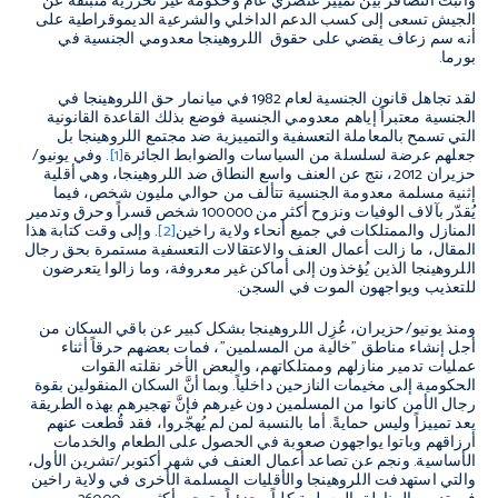
وأثبت التضافر بين تمييز عنصري عام وحكومة غير تحررية منبثقة عن
الجيش تسعى إلى كسب الدعم الداخلي والشرعية الديموقراطية على
أنه سم زعاف يقضي على حقوق اللروهينجا معدومي الجنسية في
بورما.
لقد تجاهل قانون الجنسية لعام 1982 في ميانمار حق اللروهينجا في
الجنسية معتبراً إياهم معدومي الجنسية فوضع بذلك القاعدة القانونية
التي تسمح بالمعاملة التعسفية والتمييزية ضد مجتمع اللروهينجا بل
جعلهم عرضة لسلسلة من السياسات والضوابط الجائرة
[1]
. وفي يونيو/
حزيران 2012، نتج عن العنف واسع النطاق ضد اللروهينجا، وهي أقلية
إثنية مسلمة معدومة الجنسية تتألف من حوالي مليون شخص، فيما
يُقدّر بآلاف الوفيات ونزوح أكثر من 100000 شخص قسراً وحرق وتدمير
المنازل والممتلكات في جميع أنحاء ولاية راخين
[2]
. وإلى وقت كتابة هذا
المقال، ما زالت أعمال العنف والاعتقالات التعسفية مستمرة بحق رجال
اللروهينجا الذين يُؤخذون إلى أماكن غير معروفة، وما زالوا يتعرضون
للتعذيب ويواجهون الموت في السجن.
ومنذ يونيو/حزيران، عُزِل اللروهينجا بشكل كبير عن باقي السكان من
أجل إنشاء مناطق "خالية من المسلمين"، فمات بعضهم حرقاً أثناء
عمليات تدمير منازلهم وممتلكاتهم، والبعض الأخر نقلته القوات
الحكومية إلى مخيمات النازحين داخلياً. وبما أنَّ السكان المنقولين بقوة
رجال الأمن كانوا من المسلمين دون غيرهم فإنَّ تهجيرهم بهذه الطريقة
يعد تمييزاً وليس حمايةً. أما بالنسبة لمن لم يُهجّروا، فقد قُطعت عنهم
أرزاقهم وباتوا يواجهون صعوبة في الحصول على الطعام والخدمات
الأساسية. ونجم عن تصاعد أعمال العنف في شهر أكتوبر/تشرين الأول،
والتي استهدفت اللروهينجا والأقليات المسلمة الأخرى في ولاية راخين