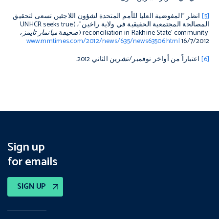
[5]
انظر "المفوضية العليا للأمم المتحدة لشؤون اللاجئين تسعى لتحقيق
المصالحة المجتمعية الحقيقية في ولاية راخين"،
(
UNHCR seeks true
community
reconciliation in Rakhine State’
)
صحيفة
ميانمار تايمز،
www.mmtimes.com/2012/news/635/news63506.html
16/7/2012
[6]
اعتباراً من أواخر نوفمبر/تشرين الثاني 2012.
Sign up
for emails
SIGN UP