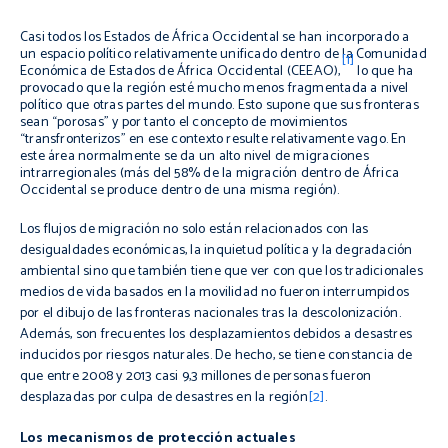
Casi todos los Estados de África Occidental se han incorporado a
un espacio político relativamente unificado dentro de la Comunidad
[1]
Económica de Estados de África Occidental (CEEAO),
lo que ha
provocado que la región esté mucho menos fragmentada a nivel
político que otras partes del mundo. Esto supone que sus fronteras
sean “porosas” y por tanto el concepto de movimientos
“transfronterizos” en ese contexto resulte relativamente vago. En
este área normalmente se da un alto nivel de migraciones
intrarregionales (más del 58% de la migración dentro de África
Occidental se produce dentro de una misma región).
Los flujos de migración no solo están relacionados con las
desigualdades económicas, la inquietud política y la degradación
ambiental sino que también tiene que ver con que los tradicionales
medios de vida basados en la movilidad no fueron interrumpidos
por el dibujo de las fronteras nacionales tras la
descolonización
.
Además, son frecuentes los desplazamientos debidos a desastres
inducidos por riesgos naturales. De hecho, se tiene constancia de
que entre 2008 y 2013 casi 9,3 millones de personas fueron
desplazadas por culpa de desastres en la región
[2]
.
Los mecanismos de protección actuales