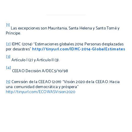
[1]
Las excepciones son Mauritania, Santa Helena y Santo Tomé y
Príncipe.
[2]
IDMC (2014) “Estimaciones globales 2014: Personas desplazadas
por desastres”
http://tinyurl.com/IDMC-2014-GlobalEstimates
[3]
Artículo I (2) y Artículo II (3).
[4]
CEEAO Decisión A/DEC.5/10/98
[5]
Comisión de la CEEAO (2011) “Visión 2020 de la CEEAO. Hacia
una comunidad democrática y próspera”
http://tinyurl.com/ECOWASVision2020