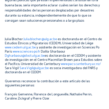
algunas políticas que ya están implementadas constituirían una
buena base, sería importante aclarar cuáles serían los derechos y
responsabilidades de las personas desplazadas por desastres
durante su estancia, independientemente de que lo que se
consigan sean soluciones provisionales o a largo plazo.
Julia Blocher
Julia.blocher@ulg.ac.be
es doctoranda en el Centro de
Estudios Étnicos y Migratorios (CEDEM), Universidad de Liège
www.cedem.ulg.ac.be
y asistente de investigación en Sciences Po
París
www.sciences-po.fr
Dalila Gharbaoui
Dgharbaoui@doct.ulg.ac.be
es doctoranda en el CEDEM y asistente
de investigación en el Centro Macmillan Brown para Estudios sobre
el Pacífico, Universidad de Canterbury
www.pacs.canterbury.ac.nz/
Sara Vigil
Sara.Vigil@ulg.ac.be
es socia investigadora del FNRS y
doctoranda en el CEDEM.
Queremos reconocer la contribución a este artículo de las
siguientes personas:
François Gemenne, Florence de Longueville, Nathalie Perrin,
Caroline Zickgraf y Pierre Ozer.