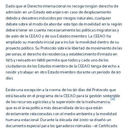
Dado que el Derecho internacional no recoge ningún derecho de
admisión en un Estado extranjero en caso de desplazamiento
debido a desastres inducidos por riesgos naturales, cualquier
debate sobre el modo de abordar este tipo de movilidad en la región
deberá tener en cuenta necesariamente las políticas migratorias y
de asilo de la
CEEAO
y de sus Estados miembro. La
CEEAO
ha
ampliado su mandato inicial para incluir la movilidad dentro de su
proyecto político. Su Protocolo sobre la libertad de movimiento de las
personas, el derecho de residencia y establecimiento (firmado en
1975 y revisado en 1986) permite que todos y cada uno de los
ciudadanos de los Estados miembro de la
CEEAO
tenga derecho a
residir y trabajar en otro Estado miembro durante un período de 90
días.
Existe una excepción a la norma de los 90 días del Protocolo que
está basada en el programa de la
CEEAO
para la gestión
sostenible
[4]
de los recursos agrícolas y la supervisión de la
trashumancia
,
que es el área política más desarrollada de las que están
directamente relacionadas con el medio ambiente y la movilidad
humana estacional. Durante la década del 2000 se diseñó un
documento especial para los ganaderos nómadas
‒el
Certificado