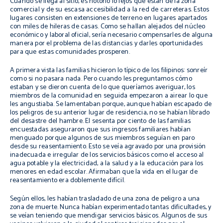
Cuando se llega al sitio, es notorio lo lejos que están de la zona
comercial y de su escasa accesibilidad a la red de carreteras. Estos
lugares consisten en extensiones de terreno en lugares apartados
con miles de hileras de casas. Como se hallan alejados del núcleo
económico y laboral oficial, sería necesario compensarles de alguna
manera por el problema de las distancias y darles oportunidades
para que estas comunidades prosperen.
A primera vista las familias hicieron lo típico de los filipinos: sonreír
como si no pasara nada. Pero cuando les preguntamos cómo
estaban y se dieron cuenta de lo que queríamos averiguar, los
miembros de la comunidad en seguida empezaron a airear lo que
les angustiaba. Se lamentaban porque, aunque habían escapado de
los peligros de su anterior lugar de residencia, no se habían librado
del desastre del hambre. El sesenta por ciento de las familias
encuestadas aseguraron que sus ingresos familiares habían
menguado porque algunos de sus miembros seguían en paro
desde su reasentamiento. Esto se veía agravado por una provisión
inadecuada e irregular de los servicios básicos como el acceso al
agua potable y la electricidad, a la salud y a la educación para los
menores en edad escolar. Afirmaban que la vida en el lugar de
reasentamiento era doblemente difícil.
Según ellos, les habían trasladado de una zona de peligro a una
zona de muerte. Nunca habían experimentado tantas dificultades, y
se veían teniendo que mendigar servicios básicos. Algunos de sus