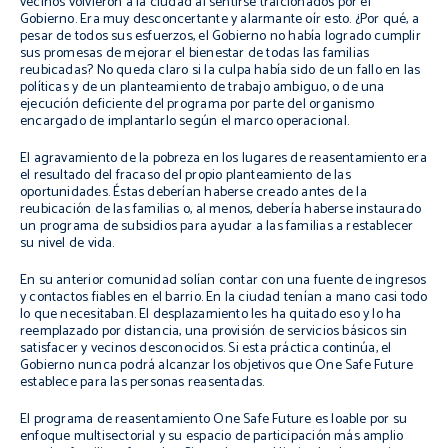
vecinos volvieron a la ciudad al sentirse traicionados por el
Gobierno. Era muy desconcertante y alarmante oír esto. ¿Por qué, a
pesar de todos sus esfuerzos, el Gobierno no había logrado cumplir
sus promesas de mejorar el bienestar de todas las familias
reubicadas? No queda claro si la culpa había sido de un fallo en las
políticas y de un planteamiento de trabajo ambiguo, o de una
ejecución deficiente del programa por parte del organismo
encargado de implantarlo según el marco operacional.
El agravamiento de la pobreza en los lugares de reasentamiento era
el resultado del fracaso del propio planteamiento de las
oportunidades. Éstas deberían haberse creado antes de la
reubicación de las familias o, al menos, debería haberse instaurado
un programa de subsidios para ayudar a las familias a restablecer
su nivel de vida.
En su anterior comunidad solían contar con una fuente de ingresos
y contactos fiables en el barrio. En la ciudad tenían a mano casi todo
lo que necesitaban. El desplazamiento les ha quitado eso y lo ha
reemplazado por distancia, una provisión de servicios básicos sin
satisfacer y vecinos desconocidos. Si esta práctica continúa, el
Gobierno nunca podrá alcanzar los objetivos que One Safe Future
establece para las personas reasentadas.
El programa de reasentamiento One Safe Future es loable por su
enfoque multisectorial y su espacio de participación más amplio