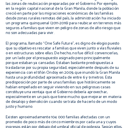
las zonas de reubicación preparadas por el Gobierno. Por ejemplo,
en la región capital nacional de la Gran Manila, donde la población
creció en parte por las migraciones económicas de las familias
desde zonas rurales remotas del país, la administración ha iniciado
un programa quinquenal (2011-2016) para reubicar en terrenos más
seguros a familias que viven en peligro de zonas de alto riesgo que
no son adecuadas para vivir.
El programa, llamado “One Safe Future”, es digno de elogio puesto
que su objetivo es rescatar a familias que viven junto a vías fluviales
o en estructuras sobre ellas. De hecho, no fue difícil convencerlas,
por un lado por el presupuesto asignado pero principalmente
porque estaban ya cansadas. Estaban bastante predispuestas a
trasladarse por su propia seguridad, especialmente después de su
experiencia con el tifón Ondoy en 2009, que inundó la Gran Manila
hasta una profundidad aproximada de entre 6 y 9 metros. Esta
predisposición por parte de unas familias que históricamente se
habían empeñado en seguir viviendo en sus peligrosas casas
constituye una ventaja que el Gobierno debería aprovechar,
especialmente en un país que tiene mucho que mejorar en materia
de desalojo y demolición cuando se trata de hacerlo de un modo
justo y humano.
Existen aproximadamente 104 000 familias afectadas con un
promedio de poco más de cinco miembros por cada una y cuyos
ingresos están por debajo del umbral oficial de pobreza. Según ellos,