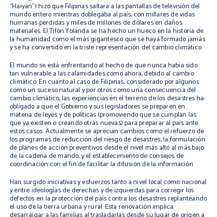
“Haiyan”) hizo que Filipinas saltara a las pantallas de televisión del
mundo entero mientras doblegaba al país, con millares de vidas
humanas perdidas y miles de millones de dólares en daños
materiales. El Tifón Yolanda se ha hecho un hueco en la historia de
la humanidad como el más gigantesco que se haya formado jamás
y se ha convertido en la triste representación del cambio climático.
El mundo se está enfrentando al hecho de que nunca había sido
tan vulnerable a las calamidades como ahora, debido al cambio
climático. En cuanto al caso de Filipinas, considerado por algunos
como un suceso natural y por otros como una consecuencia del
cambio climático, las experiencias en el terreno de los desastres ha
obligado a que el Gobierno y sus legisladores se preparen en
materia de leyes y de políticas (promoviendo que se cumplan las
que ya existen o creando otras nuevas) para preparar al país ante
estos casos. Actualmente se aprecian cambios como el refuerzo de
los programas de reducción del riesgo de desastres, la formulación
de planes de acción preventivos desde el nivel más alto al más bajo
de la cadena de mando, y el establecimiento de consejos de
coordinación con el fin de facilitar la difusión de la información.
Han surgido iniciativas y esfuerzos ­tanto a nivel local como nacional
y entre ideologías de derechas y de izquierdas­ para corregir los
defectos en la protección del país contra los desastres replanteando
el uso de la tierra urbana y rural. Esta renovación implica
desarraigar a las familias al trasladarlas desde su lugar de origen a