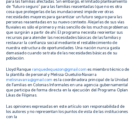
para las familias afectadas. Sin embargo, el limitado planteamiento
de “futuro seguro” para las familias reasentadas (que no es otra
cosa que protegerlas de las inundaciones) impide ver otras
necesidades mayores para garantizar un futuro seguro para las
personas reasentadas en su nuevo contexto. Alejarlas de sus vías
fluviales es sólo el primero y más sencillo de los muchos problemas
que surgirán a partir de ahí. El programa necesita reorientar sus
recursos para atender las necesidades básicas de las familias y
restaurar la confianza social mediante el restablecimiento de
nuestra estructura de oportunidades. Una nación nunca gasta
demasiado cuando se trata de las necesidades básicas de su
población.
Lloyd Ranque
ranquedequezon@gmail.com
es miembro técnico de
la plantilla de personal y Melissa Quetulio-Navarra
melisnavarra@gmail.com
es la coordinadora principal de la Unidad
de Familias en Colonias Informales en una agencia gubernamental
que participa de forma directa en la ejecución del Programa Oplan
Likas de Filipinas.
Las opiniones expresadas en este artículo son responsabilidad de
los autores y no representan los puntos de vista de las instituciones
con la