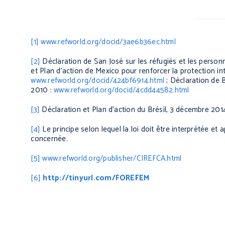
[1]
www.refworld.org/docid/3ae6b36ec.html
[2]
Déclaration de San José sur les réfugiés et les perso
et Plan d'action de Mexico pour renforcer la protection i
www.refworld.org/docid/424bf6914.html
; Déclaration de B
2010 :
www.refworld.org/docid/4cdd44582.html
[3]
Déclaration et Plan d’action du Brésil, 3 décembre 201
[4]
Le principe selon lequel la loi doit être interprétée e
concernée.
[5]
www.refworld.org/publisher/CIREFCA.html
[6]
http://tinyurl.com/FOREFEM