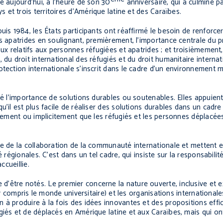
e aujourd’hui, à l’heure de son 30
anniversaire, qui a culminé pa
s et trois territoires d’Amérique latine et des Caraïbes.
uis 1984, les États participants ont réaffirmé le besoin de renforce
es apatrides en soulignant, premièrement, l’importance centrale du p
ux relatifs aux personnes réfugiées et apatrides ; et troisièmement,
du droit international des réfugiés et du droit humanitaire internat
otection internationale s’inscrit dans le cadre d’un environnement 
né l’importance de solutions durables ou soutenables. Elles appuient
’il est plus facile de réaliser des solutions durables dans un cadre
itement ou implicitement que les réfugiés et les personnes déplacée
ce de la collaboration de la communauté internationale et mettent e
 régionales. C’est dans un tel cadre, qui insiste sur la responsabilit
ccueillie.
’être notés. Le premier concerne la nature ouverte, inclusive et 
(y compris le monde universitaire) et les organisations international
 à produire à la fois des idées innovantes et des propositions effi
giés et de déplacés en Amérique latine et aux Caraïbes, mais qui o