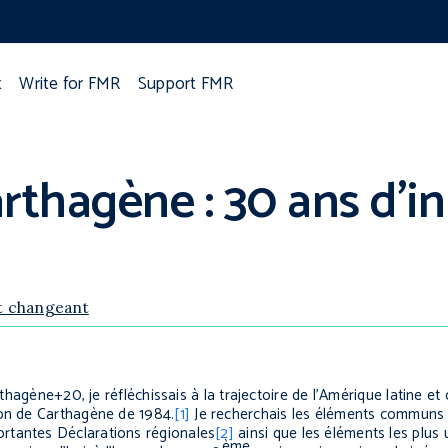
t
Write for FMR
Support FMR
rthagène : 30 ans d’i
t changeant
rthagène+20, je réfléchissais à la trajectoire de l’Amérique latine e
ion de Carthagène de 1984.
[1]
Je recherchais les éléments communs 
rtantes Déclarations régionales
[2]
ainsi que les éléments les plus
ème