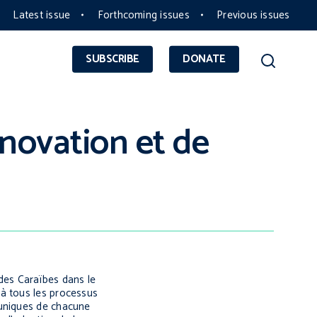
Latest issue
Forthcoming issues
Previous issues
SUBSCRIBE
DONATE
nnovation et de
t des Caraïbes dans le
à tous les processus
 uniques de chacune