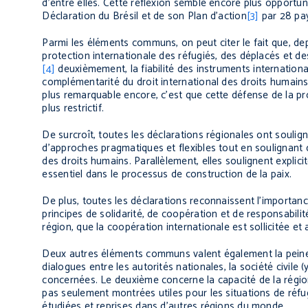
d’entre elles. Cette réflexion semble encore plus opportun
Déclaration du Brésil et de son Plan d’action
[3]
par 28 pay
Parmi les éléments communs, on peut citer le fait que, dep
protection internationale des réfugiés, des déplacés et d
[4]
deuxièmement, la fiabilité des instruments internationa
complémentarité du droit international des droits humains, 
plus remarquable encore, c’est que cette défense de la pr
plus restrictif.
De surcroît, toutes les déclarations régionales ont soulig
d’approches pragmatiques et flexibles tout en soulignant qu
des droits humains. Parallèlement, elles soulignent explic
essentiel dans le processus de construction de la paix.
De plus, toutes les déclarations reconnaissent l’importan
principes de solidarité, de coopération et de responsabilité
région, que la coopération internationale est sollicitée et a
Deux autres éléments communs valent également la peine d
dialogues entre les autorités nationales, la société civile 
concernées. Le deuxième concerne la capacité de la région
pas seulement montrées utiles pour les situations de réfu
étudiées et reprises dans d’autres régions du monde.