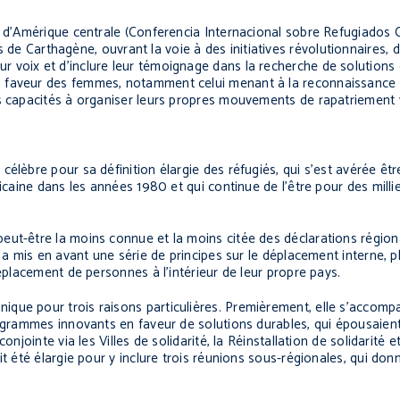
s d’Amérique centrale
(Conferencia Internacional sobre Refugiados
 Carthagène, ouvrant la voie à des initiatives révolutionnaires, d
 voix et d’inclure leur témoignage dans la recherche de solutions 
 faveur des femmes, notamment celui menant à la reconnaissance d
rs capacités à organiser leurs propres mouvements de rapatriement 
élèbre pour sa définition élargie des réfugiés, qui s’est avérée êt
icaine dans les années 1980 et qui continue de l’être pour des millie
ut-être la moins connue et la moins citée des déclarations régional
e a mis en avant une série de principes sur le déplacement interne, 
déplacement de personnes à l'intérieur de leur propre pays.
que pour trois raisons particulières. Premièrement, elle s’accompa
rogrammes innovants en faveur de solutions durables, qui épousaien
njointe via les Villes de solidarité, la Réinstallation de solidarité e
it été élargie pour y inclure trois réunions sous-régionales, qui don