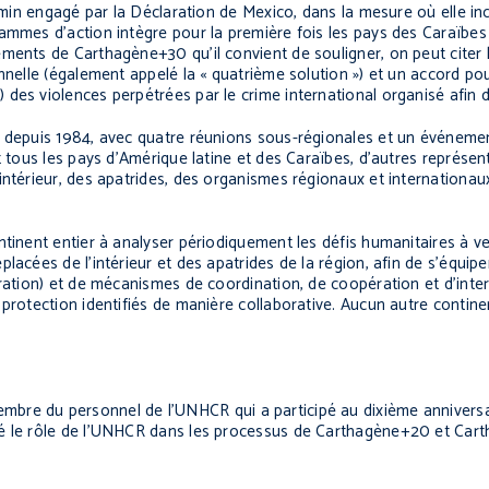
emin engagé par la Déclaration de Mexico, dans la mesure où elle inc
ammes d’action intègre pour la première fois les pays des Caraïbes
ments de Carthagène+30 qu’il convient de souligner, on peut citer l
onnelle (également appelé la « quatrième solution ») et un accord 
des violences perpétrées par le crime international organisé afin d
f depuis 1984, avec quatre réunions sous-régionales et un événemen
t tous les pays d’Amérique latine et des Caraïbes, d’autres représen
intérieur, des apatrides, des organismes régionaux et internationaux
tinent entier à analyser périodiquement les défis humanitaires à ven
lacées de l’intérieur et des apatrides de la région, afin de s’équipe
ration) et de mécanismes de coordination, de coopération et d’inter
protection identifiés de manière collaborative. Aucun autre contine
mbre du personnel de l’UNHCR qui a participé au dixième anniversa
né le rôle de l’UNHCR dans les processus de Carthagène+20 et Car