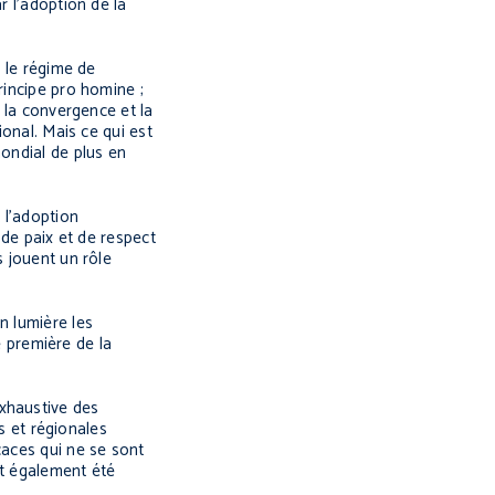
r l’adoption de la
r le régime de
rincipe
pro homine
;
 la convergence et la
ional. Mais ce qui est
mondial de plus en
 l’adoption
 de paix et de respect
s jouent un rôle
n lumière les
é première de la
exhaustive des
es et régionales
caces qui ne se sont
nt également été