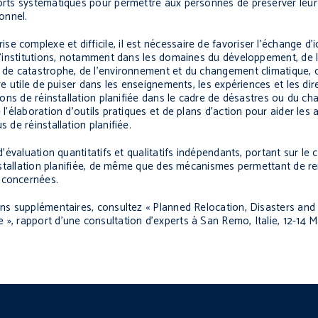
orts systématiques pour permettre aux personnes de préserver leur i
onnel.
 complexe et difficile, il est nécessaire de favoriser l’échange d’i
t d’institutions, notamment dans les domaines du développement, de 
s de catastrophe, de l’environnement et du changement climatique, 
tre utile de puiser dans les enseignements, les expériences et les dir
tions de réinstallation planifiée dans le cadre de désastres ou du c
 l’élaboration d’outils pratiques et de plans d’action pour aider les 
 de réinstallation planifiée.
d’évaluation quantitatifs et qualitatifs indépendants, portant sur le 
éinstallation planifiée, de même que des mécanismes permettant de re
 concernées.
ions supplémentaires, consultez « Planned Relocation, Disasters an
 », rapport d’une consultation d’experts à San Remo, Italie, 12-14 