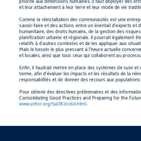
priorité aux dimensions humaines, il faut déployer des eff
et leur attachement à leur terre et leur mode de vie traditi
Comme la réinstallation des communautés est une entreprise
savoir-faire et des actions entre un éventail d’experts e
humanitaire, des droits humains, de la gestion des risque
planification urbaine et régionale. Il pourrait également ê
relatifs à d’autres contextes et de les appliquer aux situa
Mais le besoin le plus pressant à l’heure actuelle concerne
et locales, ainsi que tous ceux qui collaborent au processus
Enfin, il faudrait mettre en place des systèmes de suivi et 
terme, afin d’évaluer les impacts et les résultats de la r
responsabilités et de donner des recours aux populations
Pour obtenir des directives préliminaires et des informat
Consolidating Good Practices and Preparing for the Future
www.unhcr.org/54082cc69.html
.