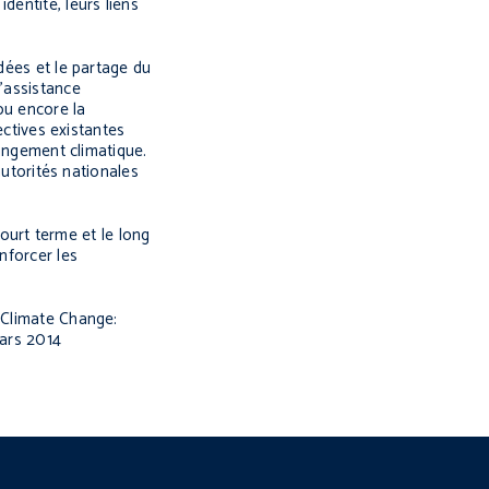
dentité, leurs liens
dées et le partage du
l’assistance
ou encore la
ectives existantes
hangement climatique.
autorités nationales
court terme et le long
nforcer les
d Climate Change:
Mars 2014