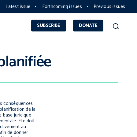
Latest issue
Forthcoming issues
Previous issues
SUBSCRIBE
DONATE
planifiée
des conséquences
lanification de la
e base juridique
entale. Elle doit
activement au
Afin de donner