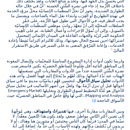
التي يحسنُ بذل الجهد فيها، وتَحْديدِ مَبَالغِ الغايات
.
ولقد يختلف ذلك
باختلاف الأَزْمة
.
إذ جاء في نشرة السُّنَنِ الحسنة
: “
أنّ في خلال حالة
الطوارئ الشديدة، يجوز أنْ تحلّ المنظّمات الإنسانيّة محلّ مزوّد الخدمة
في تهيئةِ الصّهاريج أو القِرَب وابتداء نقل الماء بالشاحنات
.
ويشتمل ما
يجب النظر فيه، في الأحوال التي تطول فيها الأزْمَة، على حَفْزِ
السلطات المحليّة إلى أنْ تتعهَّدَ رواتبَ موظفي المنظّمات الإنسانيّة
بالتمويل، وإلى أن تُموّلَ الإجراءات وأعمال الصّيانة، ثم على تَأْهِيبِ
الحكومة المركزيّة والجهات الفاعلة في الميدان الإنمائي المحتمل
اشتراكها
(
حين تسمح الحال بعودتها
)
، وذلك للالتزام التزاماً نَشِطاً بإعادة
الخدمات، وإعانة المَرْفِقِ المعنى به على السير في طريق الاستقرار
الماليّ
.”
ولربما تكون أدوات إدارة المشروع المناسِبَةُ للمخيّمات ولإيصال المعونة
إلى المناطق النائية أقل صُلُوحاً للمناطق الحضريّة بكثير
.
فاستعرضت
نشرة السُّنَنِ الحسنة عدداً من الأدوات والمقاربات التي تستعملها
الهيئات عند بَدْءِ أعمالها، وذلك لفَهْمِ ما يُحتَاجُ إليهِ فهماً أفضل
.
وأحد هذه
الأدوات
تحليل سياق الأحوال
، لتحسين فَهْمِ ديناميّاتِ مدينةٍ ما
(
في سياق
أحوالها قبل أن تنزل أزْمَةٌ بها
).
ولعلّ من أشهر الأساليب في تحليل سياق
الأحوال هو عُدَّةُ التخطيط لسوق الطوارئ وتحليلها
(
Emergency Market
Mapping and Analysis
)
، التي لها وَقْعٌ خاصٌّ في المناطق الحضريّة حيث
الأسواق الناجحة
.
[3]
وبين المقاربات مقاربةٌ أخرى، فيها
تقديراتٌ واستهداف
، وهي مُوجَّهةٌ
إلى تعيين أكثرِ النّاسِ مواطنَ ضعفٍ
.
ولقد يكون هذا التّعيينُ معقّداً، لا
سيّما في المدن؛ فربّما كان الناس مختبئينَ أو منثورينَ هنا وهناك، أو لا
يريدون أن يُكشَفَ مكانهم
.
ولهذه الأسباب، إلى حدٍّ ما، إضافةً إلى أنهُ