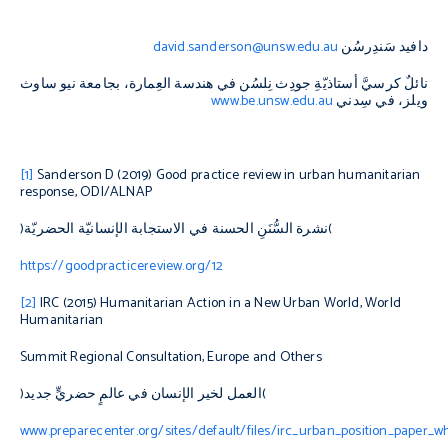
دافيد سَندِرسُن
david.sanderson@unsw.edu.au
نائلٌ كرسيَّ أستاذيّةِ جودِث نِلسُن في هندسة العِمارة، بجامعة نيو ساوث
ويلز، في سِدني
www.be.unsw.edu.au
[1]
Sanderson D (2019)
Good practice review in urban humanitarian
response
, ODI/ALNAP
)
نشرة السُّنَنِ الحسنة في الاستجابة الإنسانيّة الحضريّة
(
https://goodpracticereview.org/12
[2]
IRC (2015)
Humanitarian Action in a New Urban World
, World
Humanitarian
Summit Regional Consultation, Europe and Others
)
العمل لخير الإنسان في عالمٍ حضريٍّ جديد
(
www.preparecenter.org/sites/default/files/irc_urban_position_paper_w