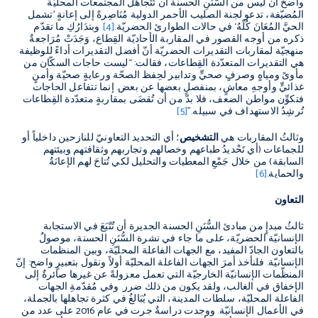
واضحٌ أنْ ليس من السُّنَنِ الحسنة أن تُتَجاهَلَ المجتمعات المحليّة
المُضيّفة، تدعو لجنة الصليب الأحمر الدولية مُنَاصِرةً إلى إعانةٍ
’
تشمل
الحيَّ المُعَانَ كُلّهُ
‘
في حالات الطوارئ الحضريّة
.
[4]
وبتدَارُكِ ما تقدّم
ذكره من أوجه القصور في المقاربة الأحاديّة القِطاع، وَجَدَتْ مُرَاجعةٌ
منهجيّة لمقاربات التقديرات الحضريّة أنّ أفضل التقديرات أداءً للوظيفة
هي التقديرات المتعدّدة القِطاعات، فقالت
: “
ليست حاجات السكّان من
مأوىً ومياهٍ وصرفٍ صحيٍّ وتدابير لحِفظ الصحّة ورعايةٍ صحيّة وأمنٍ
غذائيٍّ وأوجهِ معاشٍ، بمنفصلٍ بعضها عن بعض
.
إنما تتفاعل الحاجات
فتكوِّن مواطن الضعف، فلا بدّ من أن تُقضَى بمقاربةٍ متعدّدة القِطاعات
تُرشِدُ الاستهداف في سبيله
.”
[5]
وثالثُ المقاربات هي
التشخيص
؛ أي التحديد التعاونيّ للنازحين داخلياً أو
للجماعات
(
أي تَحْديدُ طباعهم وخصالهم وتجاربهم وثقافتهم وبيئتهم
السابقة
)
من خلال جَمْعِ المعطيات والتحليل لكي تُتاحَ لهم الإعانَةُ
والحماية
.
[6]
التعاون
ثالثُ مبدإٍ من مبادئ السُّنَنِ الحسنة الجديرة أن تُتّبَعَ في الاستجابة
الإنسانيّة الحضريّة، على ما جاء في نشرة السُّنَنِ الحسنة، موصولٌ
بالتعاون الجادّ المفيد، مع الجهات الفاعلة المحليّة، وبين المنظمات
الإنسانيّة
.
فلنأخذ أمرَ الجهات الفاعلة المحليّة أولاً ونقول بتعبيرٍ واضح
:
إنّ
المنظّمات الإنسانيّة الخارجيّة التي تعمل معزولةً عن غيرها صائرةٌ إلى
الإخفاق في الغالب، ولقد يكون من ذلك ضرر
.
وفي مٌقدّمةِ الجهات
الفاعلة المحليّة، سلطات المدينة، التي يُبَالغُ في كثرة تجاهلها بالجملة،
في الأعمال الإنسانيّة
.
ووجدت دراسةٌ جرت في عام
2016
على عدد من