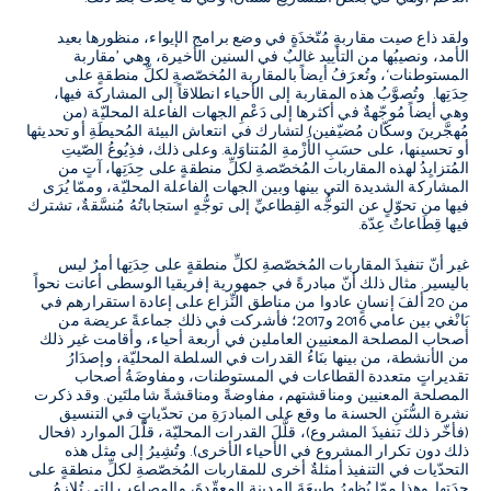
ولقد ذاع صيت مقاربةٍ مُتّخذَةٍ في وضع برامج الإيواء، منظورها بعيد
الأمد، ونصيبُها من التأييد غالبٌ في السنين الأخيرة، وهي
’
مقاربة
المستوطنات
‘
، وتُعرَفُ أيضاً بالمقاربة المُخصّصةِ لكلِّ منطقةٍ على
حِدَتِها
.
وتُصوَّبُ هذه المقاربة إلى الأحياء انطلاقاً إلى المشاركة فيها،
وهي أيضاً مُوجّهةٌ في أكثرها إلى دَعْمِ الجهات الفاعلة المحليّة
(
من
مُهجَّرينَ وسكّان مُضيّفين
)
لتشارك في انتعاش البيئة المُحيطَةِ أو تحديثها
أو تحسينها، على حسَبِ الأَزْمةِ المُتناوَلة
.
وعلى ذلك، فذِيُوعُ الصّيتِ
المُتزايِدُ لهذه المقاربات المُخصّصةِ لكلِّ منطقةٍ على حِدَتِها، آتٍ من
المشاركة الشديدة التي بينها وبين الجهات الفاعلة المحليّة، وممّا يُرَى
فيها من تحوّلٍ عن التوجُّه القِطاعيِّ إلى توجُّهٍ استجاباتُهُ مُنسَّقةٌ، تشترك
فيها قِطَاعاتٌ عِدّة
.
غير أنّ تنفيذَ المقاربات المُخصّصةِ لكلِّ منطقةٍ على حِدَتِها أمرٌ ليس
باليسير
.
مثال ذلك أنّ مبادرةً في جمهورية إفريقيا الوسطى أعانت نحواً
من
20
ألفَ إنسانٍ عادوا من مناطق النِّزاع على إعادة استقرارهم في
بَانْغي بين عامي
2016
و
2017
؛ فأشركت في ذلك جماعةً عريضة من
أصحاب المصلحة المعنيين العاملين في أربعة أحياء، وأقامت غير ذلك
من الأنشطة، من بينها بنَاءُ القدرات في السلطة المحليّة، وإصدَارُ
تقديراتٍ متعددة القطاعات في المستوطنات، ومفاوضَةُ أصحاب
المصلحة المعنيين ومناقشتهم، مفاوضةً ومناقشةً شاملتَين
.
وقد ذكرت
نشرة السُّنَنِ الحسنة ما وقع على المبادرَةِ من تحدّياتٍ في التنسيق
(
فأخّر ذلك تنفيذَ المشروع
)
، قلَّلَ القدرات المحليّة، قلَّلَ الموارد
(
فحال
ذلك دون تكرار المشروع في الأحياء الأخرى
).
وتُشِيرُ إلى مثل هذه
التحدّيات في التنفيذ أمثلةٌ أخرى للمقاربات المُخصّصةِ لكلِّ منطقةٍ على
حِدَتِها
.
وهذا ممّا يُظهِرُ طبيعَةَ المدينةِ المعقّدةَ، والمصاعب التي تُلازِمُ