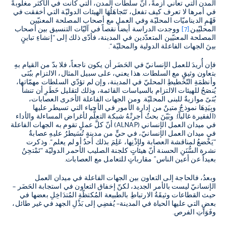
المدن التي تعاني أزمةً، أنّ سلطات المدن، التي كانت في الأكثر مغلوبةً
في أمرها لا تعرف كيف تفعل، تَتَجاهَلُهَا الهيئات الدوليّة التي أخفقت في
فَهْمِ الديناميّات المحليّة وفي العمل مع أصحاب المصلحة المعنيّين
المحليّين
.
[7]
ووجدت الدراسة أيضاً نقصاً في آليّات التنسيق بين أصحاب
المصلحة المعنيّين المتعدّدين في المدينة، فأدّى ذلك إلى
“
إنشاءِ تباينٍ
بينَ الجهات الفاعلة الدولية والمحليّة
“.
فإن أُريدَ للعمل الإنسانيّ في الحَضَر أن يكون ناجعاً، فلا بدّ من القيام بهِ
بتعاون وثيقٍ مع السلطات
.
هذا يعني، على سبيل المثال، الالتزام ببُنَى
وأنظمَةِ التّخطيطِ المحليّ في المدينة، وإن لم تؤدّي السلطات مهمّاتها،
يُنصَحُ للهيئات الالتزام بالسياسات القائمة، وذلك لتقليل خَطَرِ أن تنشأ
بُنَىً موازيةٌ للبنى المحليّة
.
ومن الجهات الفاعلة الأخرى العصابات،
وبِيَدِهَا نموذجٌ متينٌ من إدارة الأمور في الأحياء التي تسيطر عليها
(
الفقيرة غالباً
).
وبَيّنَ بحثٌ أجرتْهُ شبكة التعلُّم لأغراض المساءلة والأداء
في ميدان العمل الإنساني
(
ALNAP
)
أنّ كلَّ عملٍ تقوم به الجهات الفاعلة
في ميدان العمل الإنسانيّ، في حيٍّ من مدينةٍ تُسَيطرُ عليهِ عصابةٌ
“
يَخْضعُ لمناقشة العصابة ولإذْنِها، عَلِمَ بذلك أحدٌ أو لم يعلم
“.
وذكرت
نشرة السُّنَنِ الحسنة أنّ هيئاتٍ كلجنة الصليب الأحمر الدوليّة
“
تَمْتحِنُ
بعيداً عن أعين الناس
”
مقارباتٍ للتعامل مع العصابات
.
وبعدُ، فالحاجة إلى التعاون بين الجهات الفاعلة في ميدان العمل
الإنسانيّ ليست بالأمر الجديد، لكنّ إخفاق التعاون في استجابة الحَضَر
–
حيث القطاعات وثيقَةُ الارتباطِ بالطبيعة المُكتظّةِ المُتدَاخِلِ بعضها في
بعضٍ التي عليها الحياة في المدينة
–
يُفضِي إلى بَذْلِ الجهد في غير طائل،
وفَوَاتِ الفرص
.