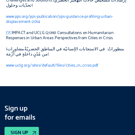
:
إرشاداتٌ لتشخيص حالات التَّهجير الحضريّ
(
Challenges and Solutions
)
تحدّيات وحلول
www.jips.org/jips-publication/jips-guidance-profiling-urban-
displacement-2014
[7]
IMPACT and UCLG (2016)
Consultations on Humanitarian
Responses in Urban Areas: Perspectives from Cities in Crisis
منظوراتٌ
:
في الاستجابات الإنسانيّة في المناطق الحضريّة
مشاورات
(
)
من مُدُنٍ داخلةٍ في أزْمَة
www.uclg.org/sites/default/files/cities_in_crisis.pdf
Sign up
for emails
SIGN UP