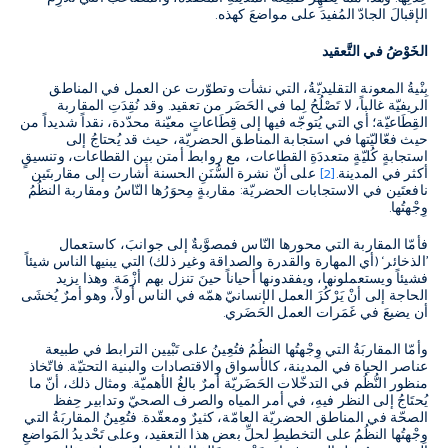
الإقبالَ الجادّ المُفيدَ على مواضعَ كهذه
.
الخَوْضُ في التَّعقيد
بِنْيةُ المعونة التقليديّةُ، التي نشأت وتطوّرت عن العمل في المناطق
الريفيّة غالباً، لا تَصْلُحُ لِما في الحَضَر من تعقيد
.
وقد نُقِدَتِ المقاربة
القِطَاعيّة؛ أي التي يُتوجّه فيها إلى قِطَاعاتٍ معيّنة محدّدة، نقداً شديداً من
حيث فعّاليّتها في استجابة المناطق الحضريّة، حيث قد يُحتاجُ إلى
استجابةٍ كُليّةٍ متعددَةِ القطاعات، مع روابط أمتن بين القطاعات، وتنسيقٍ
أكثر في المدينة
.
[2]
على أنّ نشرة السُّنَنِ الحسنة أشارت إلى مقاربتَين
نافعتَين في الاستجابات الحضريّة
:
مقاربةٍ مِحوَرُها النّاسُ ومقاربة النظُمُ
وِجْهتُها
.
فأمّا المقاربة التي محورها النّاس فمصوَّبةٌ إلى جوانبَ، كاستعمال
’
الذخائر
‘ (
أي المهارة والقدرة والصداقة وغير ذلك
)
التي يبنيها الناس شيئاً
فشيئاً ويستعملونها، ويفقدونها أحياناً حينَ تنزل بهم أزْمَة
.
وهذا يزيد
الحاجة إلى أنْ يَرْكُزَ العمل الإنسانيّ همّه في الناس أولاً، وهو أمرٌ يُخشَى
أن يضيعَ في غَمَرات العمل الحَضَري
.
وأمّا المقاربَةُ التي وِجْهتُها النظُمُ فتُعِينُ على تَبْيين الترابط في طبيعة
عناصر الحياة في المدينة، كالأسواق والاقتصادات والبنية التحتيّة
.
فاتّخاذ
منظور النُّظُم في التدخّلات الحَضَريّة أمرٌ بالغُ الأهميّة
.
ومثال ذلك، أنّ ما
يُحتَاجُ إلى النظر فيهِ، في أمر المياه والصرف الصحيّ وتدابير حِفظ
الصحّة في المناطق الحضريّة العامّة، كثيرٌ ومعقّدة
.
فتُعِينُ المقاربَةُ التي
وِجْهتُها النظُمُ على التخطيطِ لحلِّ بعض هذا التعقيد، وعلى تَحْديدُ المَواضعِ