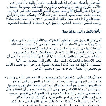
المتحدة، وأعضاء
الحركة الدولية للصليب الأحمر والهلال الأحمر
)
في
حالات النِّزاع، والعنف، والتَّهجير، والكوارث الطبيعيّة، ومنها ما استفحل
من جرّاءِ تغيُّر المُنَاخ
.
[1]
وأثبتت نشرة السُّنَنِ الحسنة هذه التي عُمِدَ إلى
إعدادها تحت مظلّة معهد التنمية الخارجيّة
(
ODI
)
وشبكة التعلم لأغراض
المساءلة والأداء في ميدان العمل الإنساني
(
ALNAP
)
، أثبتت ثلاثةَ مبادئَ
رئيسة للسُّنَنِ الحسنة الجديرة أنْ تُتّبعَ في الاستجابة الإنسانية الحَضَريّة
.
الأخْذُ بالنّظرة التي مَدَاها بعيدٌ
أول مَبْدإٍ للدخول في المناطق الحَضَريّة هو
’
الأخذ بالنظرة التي مداها
بعيدٌ
‘.
وهذا يقتضي الانتباهَ للتأثير البعيد الأمد في كلِّ استجابةٍ إنسانيّة
يُستَجابُ بها في مدينةٍ ما
.
فكثيرٌ من القرارات المُتّخَذةِ سريعاً
والإجراءات القصيرة الأمد
–
كاختيار موقعٍ لمخيّمٍ
’
مؤقّت
‘
فيصير هذا
المؤقّت في آخر المطاف دائماً
–
ممكنٌ أن يكون لها أثرٌ ثابت
.
فينبغي أنْ
تنظر الاستجابة الإنسانيّة، كلما أمكن ذلك، إلى المعونة على أنّها
استثمارٌ، لا تُنفَدُ فيه ميزانيّاتُ المعونةِ القليلَةُ في إجراءاتٍ قصيرة الأمد
لم تُخصَّص إلاّ لقضاءِ الحاجات التي لا تحتمِلُ التّأخيرَ
.
ومثَالُ ذلك
:
المأوى
.
إذ يُعَالِجُ عددٌ من منظمات الإعانة، في الأردن ولبنان
–
كالمجلس النرويجي للاجئين
–
حاجات اللاجئين السوريّن إلى المأوى،
فيعالجونها بالعمل مع أصحاب العقارات على إصلاح عقاراتهم وتحسينها
بشَرْطِ أن يُسكِنُوا اللاجئينَ فيها
.
وفي ذلك وجْهُ فائدةٍ من أنْ يُسْتثمَر مالُ
المعونة في تحسين البِنْية التحتيّة
(
ومن ثَمّ الإسهَامُ في تَحْسينِ مدينةٍ،
وإن كان نطاق التحسين ليس بالعريض
)
، وأنْ يُتَشَاركَ مع السكّان
المُضيِّفينَ تشاركاً طيّباً
.
وأمّا معايِبُ ذلك، فمنها الإبهَامُ في طول مُدّةِ
الدعم
(
وهي في بعض المشاريع سنتان
)
وفي ما يحدث بعد ذلك
.