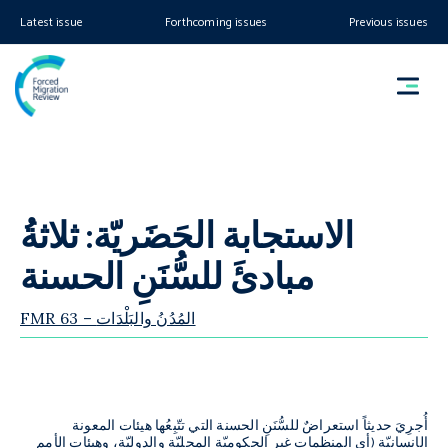
Latest issue
Forthcoming issues
Previous issues
الاستجابة الحَضَريّة: ثلاثةُ
مبادئَ للسُّنَنِ الحسنة
FMR 63 – المُدُنُ والبَلْدَات
أُجرِيَ حديثاً استعراضٌ للسُّنَنِ الحسنة التي تتّبِعُها هيئات المعونة
الإنسانيّة
(
أي المنظمات غير الحكوميّة المحليّة والدوليّة، وهيئات
الأمم