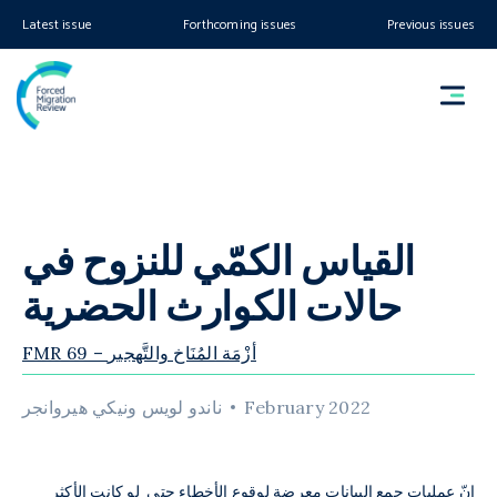
Latest issue
Forthcoming issues
Previous issues
القياس الكمّي للنزوح في
حالات الكوارث الحضرية
FMR 69 – أزْمَة المُنَاخ والتَّهجير
February 2022
ناندو لويس ونيكي هيروانجر
إنّ عمليات جمع البيانات معرضة لوقوع الأخطاء
حتى لو كانت الأكثر