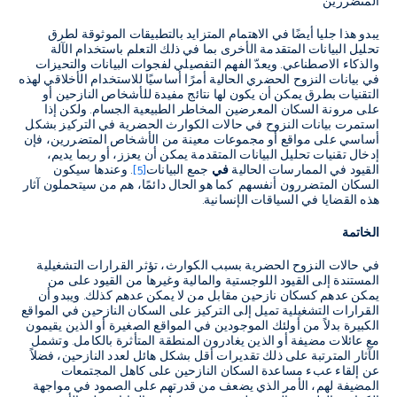
المتضررين
ي
بدو هذا جليا أيضًا في الاهتمام المتزايد بالتطبيقات الموثوقة لطرق
تحليل البيانات المتقدمة الأخرى بما في ذلك التعلم باستخدام الآلة
والذكاء الاصطناعي. ويعدّ الفهم التفصيلي لفجوات البيانات والتحيزات
في بيانات النزوح الحضري الحالية أمرًا أساسيًا للاستخدام الأخلاقي لهذه
التقنيات بطرق يمكن أن يكون لها نتائج مفيدة للأشخاص النازحين أو
على مرونة السكان المعرضين المخاطر الطبيعية الجسام. ولكن إذا
استمرت بيانات النزوح في حالات الكوارث الحضرية في التركيز بشكل
أساسي على مواقع أو مجموعات معينة من الأشخاص المتضررين، فإن
إدخال تقنيات تحليل البيانات المتقدمة يمكن أن يعزز، أو ربما يديم،
القيود في الممارسات الحالية
في
جمع البيانات
[5]
.
وعندها سيكون
السكان المتضررون أنفسهم كما هو الحال دائمًا، هم من سيتحملون آثار
هذه القضايا في السياقات الإنسانية.
الخاتمة
في حالات النزوح الحضرية بسبب الكوارث، تؤثر القرارات التشغيلية
المستندة إلى القيود اللوجستية والمالية وغيرها من القيود على من
يمكن عدهم كسكان نازحين مقابل من لا يمكن عدهم كذلك. ويبدو أن
القرارات التشغيلية تميل إلى التركيز على السكان النازحين في المواقع
الكبيرة بدلاً من أولئك الموجودين في المواقع الصغيرة أو الذين يقيمون
مع عائلات مضيفة أو الذين يغادرون المنطقة المتأثرة بالكامل. وتشمل
الآثار المترتبة على ذلك تقديرات أقل بشكل هائل لعدد النازحين، فضلاً
عن إلقاء عبء مساعدة السكان النازحين على كاهل المجتمعات
المضيفة لهم، الأمر الذي يضعف من قدرتهم على الصمود في مواجهة