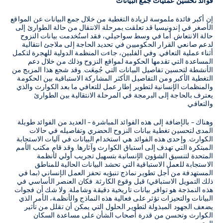
فوائد تحسين عمليات جمع البيانات
إن أكبر فائدة ملموسة لزيادة التغطية من خلال جمع البيانات عن المواقع
الأصغر في إندونيسيا قد تعلقت بمرحلة الانتقال من حالة الطوارئ إلى
حالة الانتعاش. أما في وسط سواحيلي، فقد استُخدمت بيانات النزوح
لدعم صانعي القرار الحكوميين في تحديد الحاجة إلى ملاجئ انتقالية
أثناء عملية التعافي. وفي الفلبين، جاءت المنظمة الدولية للهجرة لتكمل
المساعدة التي تقدمها الحكومة لمواقع النزوح وذلك من خلال دعم
الأنشطة لتحسين تفاصيل البيانات التي جُمِعَت. وقد شجع هذا المزيج من
التغطية الأكبر ومن التفاصيل الأكثر المشاركة الاستباقية بين الحكومة
والمنظمات الإنسانية لتطوير إطار عمل للتعافي ما بعد الكوارث والذي
يعترف بالحاجة إلى البرمجة في المرحلة الانتقالية بين الطوارئ
والتعافي.
وهناك – بالإضافة إلى هذه الفوائد المباشرة – العديد من الفوائد طويلة
المدى لتحسين تغطية بيانات النزوح الحضري وتفاصيله في حالات
الكوارث. وإحدى هذه الفوائد هي استخدام البيانات في آليات الاستجابة
المبتكرة التي تهدف إلى استباق الكوارث وآثارها. وقد قام مكتب الأمم
المتحدة لتنسيق الشؤون الإنسانية بتسهيل تجريب أولي لأنظمة
الاستجابة للعمل الاستباقية التي تحشد البيانات الحالية للمناطق
المستهدفة من أجل تطوير نماذج تنبؤيه تحفز العمل الإنساني (بما في
ذلك التمويل الاستباقي) قبل وقوع الكارثة. فكان العنصر الأساسي في
هذه النمذجة هو توافر بيانات تاريخية دقيقة وشاملة. ولا شك أن فجوات
البيانات والتحيزات تؤثر على فعالية هذه النماذج والأنظمة، الأمر الذي
يضعف الجهود المبذولة لتطوير الحلول التي يمكن أن تقلل من تأثير
الكوارث وتحسن من قدرة أصحاب الشأن على مساعدة السكان