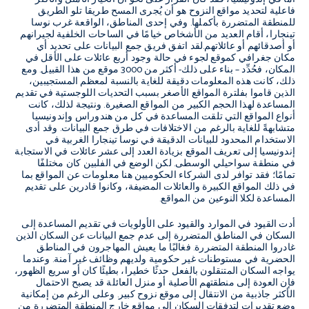
فاعلية لتحديد مواقع النزوح هو أن يُجرى المسح طريقا تلو الطريق
للمنطقة المتضررة بأكملها. وفي إحدى المناطق، الواقعة غرب نوسا
تينجارا، أقام العديد من الأشخاص خيامًا في الساحات الخلفية لجيرانهم
أو أصدقائهم أو عائلاتهم.لقد اتفق فريق جمع البيانات على تحديد أي
مكان جغرافي كموقع لجوء في حالة وجود أربع عائلات على الأقل في
المكان، فحُدِّد – بناء على ذلك- أكثر من 3000 موقع من هذا القبيل. ومع
ذلك، كانت هذه المعلومات دقيقة للغاية بالنسبة لمعظم المستجيبين،
الذين قاموا بفلترة المواقع الأصغر بسبب التحديات اللوجستية في تقديم
المساعدة لهذا الحجم الكبير من المواقع الصغيرة. ونتيجة لذلك، كانت
أنواع المواقع التي تلقت المساعدة في كل من هندوراس وإندونيسيا
متشابهةً للغاية بالرغم من الاختلافات في طرق جمع البيانات. وقد أدى
الاستخدام المحدود للبيانات الدقيقة في نوسا تينجارا الغربية في
إندونيسيا إلى تعريف الموقع بزيادة العدد إلى عشر عائلات في الاستجابة
في منطقة سواحيلي الوسطى. لكن الوضع في الفلبين كان مختلفًا
تمامًا؛ فقد توافر لدى الشركاء الحكوميين هنا معلومات عن المواقع بما
في ذلك المواقع الكبيرة والعائلات المضيفة، وكانوا قادرين على تقديم
المساعدة لكلا النوعين من المواقع.
أدت القيود في الموارد والقيود على الأولويات في تقديم المساعدة إلى
السكان في المناطق المتضررة إلى عدم جمع البيانات عن السكان الذين
غادروا المنطقة المتضررة. فغالبًا ما يعيش المهاجرون في المناطق
الحضرية في مستوطنات غير حكومية ولديهم وظائف غير آمنة. وعندما
يواجه السكان المتنقلون بالفعل حدثًا خطيرا، بطيئًا كان أو سريع الظهور،
فإن العودة إلى منطقتهم الأصلية أو منزل العائلة قد يصبح الاحتمال
الأكثر جاذبية من الانتقال إلى موقع نزوح كبير. وعلى الرغم من إمكانية
وضع تقديرات لتدفقات السكان إلى مواقع خارج المنطقة المتضررة من