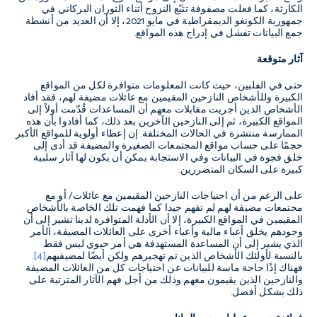
الكارثة، كما فعلت مصفوفة تتبّع النزوح أثناء الثوران البركاني في
جمهورية الكونغو الديمقراطية في مايو 2021، إلا أن العديد من أنشطة
جمع البيانات تفشل في إدراج هذه المواقع.
آثار متوقعة
حتى في الفلبين، حيث كانت المعلومات متوافرة لكل من المواقع
الكبيرة وللأشخاص النازحين المقيمين مع عائلات مضيفة لهم، فقد أفاد
الأشخاص الذين أجريت مقابلات معهم أن المساعدات قُدّمت أولاً إلى
المواقع الكبيرة، ثم إلى النازحين الآخرين بعد ذلك، كما أفادوا بأن هذه
الممارسة منتشرة في الحالات المختلفة. إن إعطاء أولوية للمواقع الأكبر
حجمًا على حساب مواقع المجتمعات الصغيرة والمضيفة قد أدى إلى
خلق فجوة في البيانات وفي الاستجابة يمكن أن يكون لها آثار سلبية
كبيرة على السكان المتضررين
.
على الرغم من أن احتياجات النازحين المقيمين مع عائلات/ أو مع
مجتمعات مضيفة لهم لم تفهم جيدا كما فهمت تلك الخاصة بالأشخاص
المقيمين في المواقع الكبيرة، إلا أن الأدلة المتوافرة لدينا تشير إلى أن
وجودهم يخلق أعباء مالية وأعباء أخرى على العائلات المضيفة، الأمر
الذي يشير إلى أن المساعدة المستهدفة هي أمر حيوي ليس فقط
بالنسبة لأولئك الأشخاص الذين تم تهجيرهم ولكن أيضًا لمضيفيهم
[4]
.
فهناك إذًا حاجة ماسة للبيانات عن احتياجات كل من العائلات المضيفة
والنازحين الذين يقيمون معهم وذلك من أجل فهم الآثار المترتبة على
ذلك بشكل أفضل.