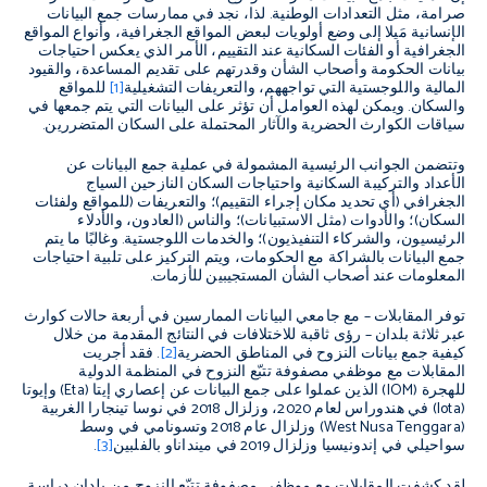
صرامة، مثل التعدادات الوطنية. لذا، نجد في ممارسات جمع البيانات
الإنسانية مَيلا إلى وضع أولويات لبعض المواقع الجغرافية، وأنواع المواقع
الجغرافية أو الفئات السكانية عند التقييم، الأمر الذي يعكس احتياجات
بيانات الحكومة وأصحاب الشأن وقدرتهم على تقديم المساعدة، والقيود
المالية واللوجستية التي تواجههم، والتعريفات التشغيلية
[1]
للمواقع
والسكان. ويمكن لهذه العوامل أن تؤثر على البيانات التي يتم جمعها في
سياقات الكوارث الحضرية والآثار المحتملة على السكان المتضررين.
وتتضمن الجوانب الرئيسية المشمولة في عملية جمع البيانات عن
الأعداد والتركيبة السكانية واحتياجات السكان النازحين السياج
الجغرافي (أي تحديد مكان إجراء التقييم)؛ والتعريفات (للمواقع ولفئات
السكان)؛ والأدوات (مثل الاستبيانات)؛ والناس (العادون، والأدلاء
الرئيسيون، والشركاء التنفيذيون)؛ والخدمات اللوجستية. وغالبًا ما يتم
جمع البيانات بالشراكة مع الحكومات، ويتم التركيز على تلبية احتياجات
المعلومات عند أصحاب الشأن المستجيبين للأزمات.
توفر المقابلات – مع جامعي البيانات الممارسين في أربعة حالات كوارث
عبر ثلاثة بلدان – رؤى ثاقبة للاختلافات في النتائج المقدمة من خلال
كيفية جمع بيانات النزوح في المناطق الحضرية
[2]
. فقد أجريت
المقابلات مع موظفي مصفوفة تتبّع النزوح في المنظمة الدولية
للهجرة
(IOM)
الذين عملوا على جمع البيانات عن إعصاري إيتا (
Eta
) وإيوتا
(
Iota
) في هندوراس لعام 2020، وزلزال 2018 في نوسا تينجارا الغربية
(
West Nusa Tenggara
) وزلزال عام 2018 وتسونامي في وسط
سواحيلي في إندونيسيا وزلزال 2019 في مينداناو بالفلبين
[3]
.
لقد كشفت المقابلات مع موظفي مصفوفة تتبّع النزوح من بلدان دراسة