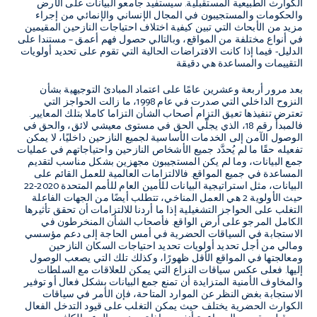
الكوارث الطبيعية المستقبلية. سيستفيد جامعو البيانات على الأرض
والحكومات والمستجيبون في المجال الإنساني والإنمائي من إجراء
مزيد من الأبحاث التي تبين كيفية اختلاف احتياجات النازحين المقيمين
في أنواع مختلفة من المواقع، وبالتالي حصول فهم أعمق – مستندا على
الدليل- فيما إذا كانت الافتراضات الحالية التي تقوم على تحديد أولويات
التقييمات والمساعدة هي دقيقة
بعد مرور أربعة وعشرين عامًا على اعتماد المبادئ التوجيهية بشأن
النزوح الداخلي التي صدرت في عام 1998، ما زالت الحواجز التي
تعترض تنفيذها تعيق التزام أصحاب الشأن التزاما كاملا بتلك المعايير.
فالمبدأ رقم 18، الذي يجلّي الحق في مستوى معيشي لائق، والحق في
الوصول الآمن إلى الخدمات الأساسية لجميع النازحين داخليًا، لا يمكن
تفعيله حقًا ما لم يُحدَّد جميع الأشخاص النازحين واحتياجاتهم في عمليات
جمع البيانات، وما لم يكن المستجيبون مجهزين بشكل مناسب لتقديم
المساعدة في جميع المواقع. فالالتزامات العالمية للعمل القائم على
البيانات، مثل استراتيجية البيانات للأمين العام للأمم المتحدة 2020-22
حيث الأولوية 2 هي العمل المناخي، تتطلب أيضًا من الجهات الفاعلة
التغلب على الحواجز التشغيلية إذا ما أردنا للالتزامات أن تحقق تأثيرها
الكامل المرجو على أرض الواقع. فأصحاب الشأن المنخرطون في
الاستجابة في السياقات الحضرية في أمس الحاجة إلى دعم مؤسسي
ومالي من أجل تحديد أولويات تحديد احتياجات السكان النازحين
ومعالجتها في المواقع الأقل ظهورًا، وكذلك تلك التي يصعب الوصول
إليها. فعلى عكس سياقات النزاع التي يمكن للعلاقات مع السلطات
والمخاوف الأمنية المتزايدة أن تمنع جمع البيانات بشكل فعال أو توفير
الاستجابة بغض النظر عن الموارد المتاحة، فإن الأمر في سياقات
الكوارث الحضرية يختلف حيث يمكن التغلب على قيود التدخل الفعال