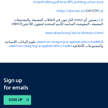
UrbanProfiling.pdf bit.ly/JIPS-profiling-urban-2019
https://dtm.iom.int/
IOM DTM
[3]
[4]
ديفيس. آي (2012) النازحون في العائلات المضيفة والمجتمعات
المضيفة، المفوضية السامية للأمم المتحدة لشؤون اللاجئين
UNHCR
www.refworld.org/docid/4fe8732c2.html
[5]
www.hum-dseg.org/ai-applied-ethics-toolkit
علوم البيانات الإنسان
ية
والمجموعات الأخلاقية
www.hum-dseg.org/ai-applied-ethics-toolkit
Sign up
for emails
SIGN UP