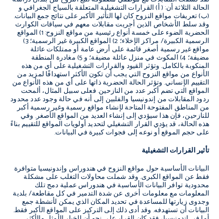
الحالة الثلاثة أن: ( أ) القرارات التشغيلية المتعلقة بالسياج الجغرافي و
(ب) تعريفات مواقع النزوح كان لها التأثير الأكبر على نتائج جمع البيانات.
وقد سلط الأشخاص الذين أجريت مقابلات معهم في سياقات الكوارث
الحضرية الضوء على خمسة أنواع رئيسية من مواقع النزوح: 1) المواقع
الرسمية الكبيرة/ مراكز الإخلاء؛ 2) المواقع الكبيرة غير الرسمية؛ 3)
مواقع غير رسمية أصغر قائمة على أرض عامة أو ممتلكات عائلة
مضيفة؛ 4) المكوث في منزل عائلة مضيفة؛ و 5) مغادرة المنطقة
المنكوبة بالكامل. وتؤثر القيود والقرارات التشغيلية على أي من هذه
الأنواع من مواقع النزوح التي يجب أن تكون الأكثر استهدافًا لمزيد من
التقييم الإنساني. وتؤثر الحالة الحضرية ذاتها على أي من هذه الأنواع من
المواقع التي تضم أكبر عدد من النازحين. فعلى سبيل المثال، ألمحت
ردود المقابلات من إندونيسيا والفلبين إلى أنه في حالة وجود عدد محدود
من المناطق المفتوحة المتاحة لإنشاء مواقع رسمية وغير رسمية أكبر
للنازحين، فإن هذا سيؤدي إلى إنشاء العديد من المواقع الأصغر. وفي
هذه الحالة، قد يؤدي القرار التشغيلي لتحديد أولويات المواقع للتقييم بناءً
على حجم الموقع أو نوعه إلى فجوات كبيرة في البيانات.
تأثير القرارات التشغيلية
البيانات الأساسية حول مواقع النزوح في هندوراس وإندونيسيا متوافرة
فقط عن المواقع الكبرى. وقد شملت محاولات التغلب على مشكلة
محدودية توافر البيانات الأساسية في هندوراس عملية دمج تلك
المعلومات مع معلومات أخرى عن شدة التدمير في كل مقاطعة/ بلدية
وجدوى زيارتها للمساعدة في تحديد المكان الذي يمكن لأنشطة جمع
البيانات أن تستهدفه. وقد أدى ذلك إلى التركيز على المواقع الأكبر فقط.
أما في إندونيسيا، فقد كان القرار على نحو أن الخيار الأمثل والأكثر