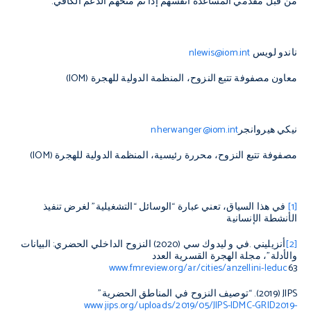
من قبل مقدمي المساعدة أنفسهم إذا تم منحهم الدعم الكافي.
ناندو لويس
nlewis@iom.int
معاون مصفوفة تتبع النزوح، المنظمة الدولية للهجرة
IOM)
)
نيكي هيروانجر
nherwanger@iom.int
مصفوفة تتبع النزوح، محررة رئيسية، المنظمة الدولية للهجرة (
IOM
)
[1]
في هذا السياق، تعني عبارة “الوسائل “التشغيلية” لغرض تنفيذ
الأنشطة الإنسانية
[2]
أنزيليني .في و ليدوك سي (2020) النزوح الداخلي الحضري: البيانات
والأدلة”، مجلة الهجرة القسرية العدد
www.fmreview.org/ar/cities/anzellini-leduc
63
JIPS
(2019). “
توصيف النزوح في المناطق الحضرية”
www.jips.org/uploads/2019/05/JIPS-IDMC-GRID2019-