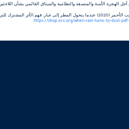
 أجل الهجرة الآمنة والمنسقة والنظامية والميثاق العالمي بشأن اللاجئين
اللجنة الدولية للصليب الأحمر (2020) عندما يتحول المطر إلى غبار: فهم ا
https://shop.icrc.org/when-rain-turns-to-dust-pdf