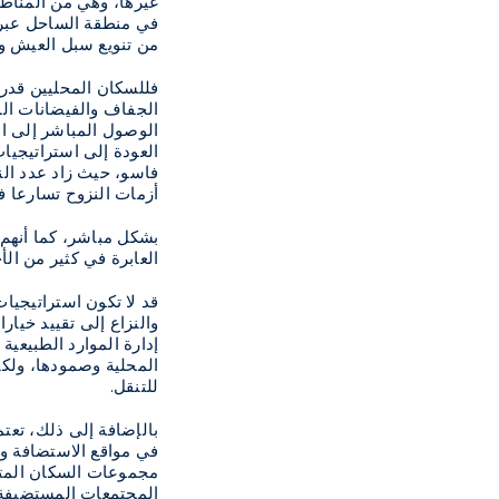
غيرها، وهي من المناطق
في منطقة الساحل عبر ال
من تنويع سبل العيش ول
فللسكان المحليين قدرا
الجفاف والفيضانات المتكررة، أو التدهور المقدر
الوصول المباشر إلى الم
العودة إلى استراتيجيات
أزمات النزوح تسارعا في
بشكل مباشر، كما أنهم 
العابرة في كثير من ال
قد لا تكون استراتيجيا
والنزاع إلى تقييد خيا
إدارة الموارد الطبيعية
المحلية وصمودها، ولكن
للتنقل.
بالإضافة إلى ذلك، تعتم
في مواقع الاستضافة وف
مجموعات السكان المتنق
المجتمعات المستضيفة.