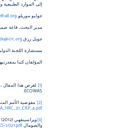
إلى الموارد الطبيعية و
جوليو موريلو
lhall.org
مدير البحث، قاعة صمو
جويل رزق
izk@icrc.org
مستشارة اللجنة الدولي
المؤلفان كتبا بمقدرتي
[1]
لغرض هذا المقال ، 
.
ECOWAS
[2]
مفوضية الأمم المتحدة السامية لحقوق الإنسان (2018
/A_HRC_37_CRP_4.pdf
[3]
وي
والصومال
ES-2021.pdf