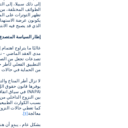
إلى ذلك سبيلا، إلى الت
الطوائف المختلفة، من
تظهر التوترات على الم
يكونون عرضة الاستهداف
الذي قد يصبح فيه الانت
إطار السياسة المتصدع
غالبًا ما يتراوح اهتم
مدى العقد الماضي – نح
تصدعات تجعل من الصعب 
التطبيق الفعلي لأطر ح
من الحماية في حالات ا
لا تزال أطر المناخ وا
يوفرها قانون حقوق الإ
(
NAPA
)
في سياق اتفاقي
بين النزوح الداخلي من 
بسبب الكوارث الطبيعية 
كما تغطي حالات النزوح 
معالجة
[3]
.
بشكل عام ، يبدو أن هنا