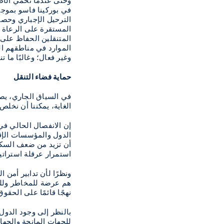
وحتى عندما تحمي الأطر 
المستقرة على الرعاة م
المتنقلين الحفاظ على
وغير فعال؛ وغالبًا ما
حماية فضاء التنقل
في السياق الجاري، يصب
الغاية، يمكننا أن نخلص
إن الانفصال الحالي ف
الدول والمؤسسات الإقل
أن تزيد من ضعف السكان
استمرار عرقلة استراتيج
ونظرًا لأن تدابير أمن
هم عرضة للمخاطر وللته
نهجًا قائمًا على الحقو
بالنظر إلى وجود الدول
للجهات المانحة والجهات