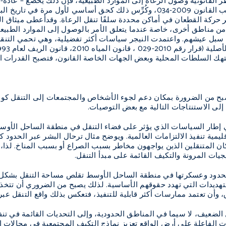
القانونية وصول الرعاة إلى الموارد الطبيعية، فإن ذلك يخضع – عادة- لل
في بوركينا فاسو بموجب القانون 2009-034، وكُرِّس ذلك كحق أساسي ل
ن مناطق أخرى، خاصة عندما يتعلق الأمر بالوصول إلى الموارد الطبيعي
 سبل عيشهم. واعتمدت النيجر سياسات أكثر تفضيلية، وهي تحمي التنق
 تنتهك السلطات المحلية وبعض الجهات الخاصة القانون، فتصبح القدرات
ح من الضرورة بمكان دعم لجوء الأشخاص والمجتمعات إلى التنقل كوسيلة 
 إلى الاستنتاجات التالية مع بعض التوصيات.
ي إطار السياسات الذي يؤثر على فضاء التنقل في منطقة الساحل الأو
يمية تنفيذ الالتزامات العالمية. ويوضح مثال ترحال البشر عبر الحدود
 المتنقلين الذين يواجهون مخاطر بسبب الصراع أو بسبب المناخ. لذا، ي
يات المرونة والتكيف القائمة على مبدأ التنقل.
 الحدود وعسكرتها في منطقة الساحل الأوسط تقلص مساحة التنقل بشكل م
ديدات التي تهدد حقوقهم الأساسية. لذلك يصبح من الضروري أن تتخذ ال
ق، وأن تعتمد ممارسات أكثر قابلية للتنفيذ، فتعكس بذلك واقع التنقل ع
 الضعيف، لا سيما في المناطق الحدودية، وإلى التحديات القائمة في تنف
 الفاعلة على أرض الواقع تعزيز نماذج التكيف المجتمعية في مجالات إدا