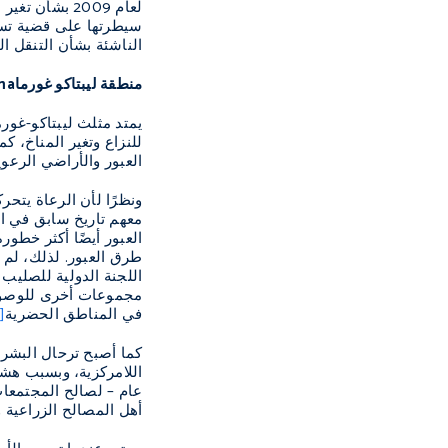
لعام 2009 بش
سيطرتها على قضية تسهي
الناشئة بشأن التنقل ال
منطقة ليبتاكو غورما
ma
يمتد مثلث ليبتاكو-غور
للنزاع وتغير المناخ، 
العبور والأراضي الرعو
ونظرًا لأن الرعاة يتح
معهم تاريخ سابق في ال
العبور أيضًا أكثر خطور
طرق العبور. لذلك، لم ي
اللجنة الدولية للصليب ا
مجموعات أخرى للوصول 
في المناطق الحضرية
]
كما أصبح ترحال البشر 
اللامركزية، وبسبب هشاش
عام – لصالح المجتمعات
أهل المصالح الزراعية و