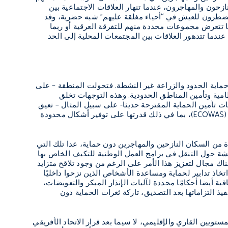
ازحون والمهاجرون، عندما تنهار العلاقات الاجتماعية بين
ضطرون للعيش في “أحياء مغلقة عليهم” شبه حضرية، وقد
 تتعرض مجموعات محددة منهم للتفرقة العرقية أو ربما
عندما تتدهور العلاقات بين المجتمعات المحلية إلى الحد
حماية الحدود والزراعة غير النشطة. فتحولت المنطقة – على
مية وتأمين المناطق الحدودية. وهذه التوجهات تخلق
 تأمين الحماية المقترحة حديثا- على سبيل المثال – تعيق
(
ECOWAS
)، بما في ذلك قدرتها على توفير أشكال محدودة
ة من السكان النازحين والمهاجرين دون حماية، عدا تلك التي
شة حول التنقل في برامج العمل الوطنية للتكيف الخاص بها
ناك مجال لتعزيز هذا الأمر على الرغم من وجود تلاقح متزايد
خاذ تدابير لحماية ومساعدة الأشخاص الذين نزحوا داخليًا
ية أيضا أحكامًا محددة لآليات الإنذار المبكر والتعويضات،
ذ التزاماتها بعد التصديق، تاركة ثغرات الحماية دون
تويين القاري والإقليمي، لا سيما بعد قرار الاتحاد الأفريقي