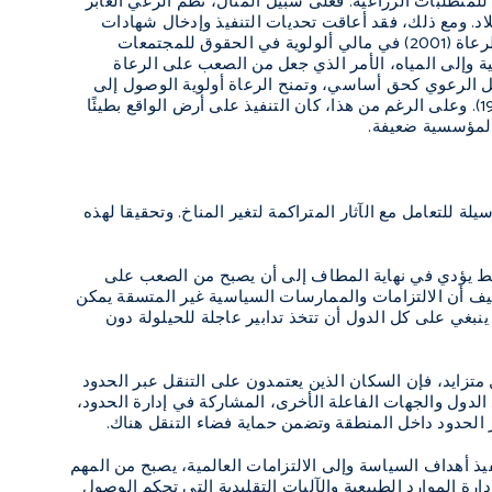
متطلبات الزراعية. فعلى سبيل المثال، نُظِّم الرعي العابر
أول مرة في تاريخ البلاد. ومع ذلك، فقد أعاقت تحديات التنفيذ وإدخال شهادات
الترحيل الإجباري وحصر حركة القطعان في أماكن محددة سلفًا تنقل الرعاة. وقدأعطى ميثاق الرعاة (2001) في مالي ألولوية في الحقوق للمجتمعات
ة وإلى المياه، الأمر الذي جعل من الصعب على الرعاة
ل الرعوي كحق أساسي، وتمنح الرعاة أولوية الوصول إلى
الموارد في مناطقهم الأصلية (قرار رقم 2010-029 ، قانون المياه 2010، قانون الريف لعام 1993). وعلى الرغم من هذا، كان التنفيذ على أرض الواقع بطيئًا
 المؤسسية ضعيفة.
للتعامل مع الآثار المتراكمة لتغير المناخ. وتحقيقا لهذه
سط يؤدي في نهاية المطاف إلى أن يصبح من الصعب على
 كيف أن الالتزامات والممارسات السياسية غير المتسقة يمكن
نبغي على كل الدول أن تتخذ تدابير عاجلة للحيلولة دون
تزايد، فإن السكان الذين يعتمدون على التنقل عبر الحدود
دول والجهات الفاعلة الأخرى، المشاركة في إدارة الحدود،
بر الحدود داخل المنطقة وتضمن حماية فضاء التنقل هناك.
يذ أهداف السياسة وإلى الالتزامات العالمية، يصبح من المهم
رة الموارد الطبيعية والآليات التقليدية التي تحكم الوصول