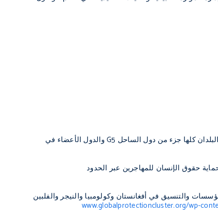
لبلدان كلها جزء من دول الساحل
G5
والدول الأعضاء في
واعد والمؤسسات والتنسيق في أفغانستان وكولومبيا والنيجر والفلبين
www.globalprotectioncluster.org/wp-co