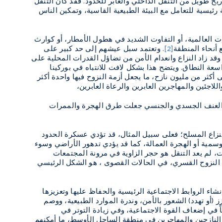
خ طويل من التنقل الداخلي والعابر للحدود. فقد كان التنقل
ئيسية للتعامل مع البيئة الطبيعية القاسية، وتمكين الناس
 العالمية، أو التفاوت الشديد في هطول الأمطار، أو كوارث
[2]
. وتعتمد سبل عيشهم إلى حد كبير على
قد زاد النزاع وانعدام الأمن من تضاؤل ​​القدرات المحلية على
اسعة النطاق. ويتضح هذا بشكل لافت للانتباه في بوركينا
زحين داخليًا بأكثر من عشرة أضعاف بين عامي 2018 و 2021، فوصل إلى أكثر من مليون نازح، ما يجعل أزمة النزوح فيها واحدة أكثر
لاجئين والمهاجرين العابرين والرعاة العابرين،
هب والعنف الجسدي والجنسي جعلت طرق الهجرة والممرات
لنزاع المسلح؛ فعلى سبيل المثال، قد تؤدي عسكرة الحدود
وسمية أو الهجرة العمالة، كما قد يؤدي تدهور الأراضي وسوء
ت، لم يعد التنقل هو حجر الزاوية في مرونة المجتمعات
 النزوح القسري، في الحالات القصوى ، هو الشكل الرئيسي
نشاء الروابط الاجتماعية الرئيسية
و
الحفاظ عليها وتعزيزها
(أو تهدد) الشعور بالأمن، وندرة الموارد الطبيعية، ووصم
في إضعاف القوة الاجتماعية، وفي زيادة التوتر في
النازحين والمهاجرين في منطقة الساحل الأوسط، ما أمكنهم