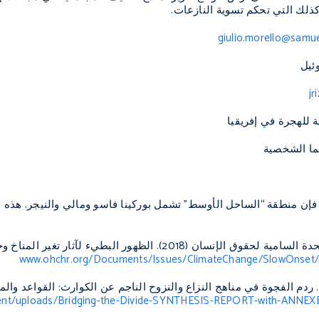
كذلك التي تحكم تسوية النازعات.
giulio.morello@samue
ئيل
jr
ة للهجرة في إفريقيا
هما الشخصية
فإن منطقة “الساحل الأوسط” تشمل بوركينا فاسو ومالي والنيجر. هذه ا
). الظهور البطيء لآثار تغير المناخ وحماية حقوق الإنسان للمهاجرين عبر الحدود
www.ohchr.org/Documents/Issues/ClimateChange/SlowOnset
راسينقهي (2012) . ردم الفجوة في مناهج النزاع والنزوح الناجم عن الكوارث: الق
ntent/uploads/Bridging-the-Divide-SYNTHESIS-REPORT-with-ANNEX