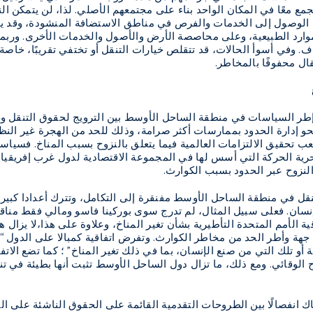
جمع معًا في المكان الواحد بناء على مجتمعهم الأصلي. لذا، لن يتمكن الن
 الوصول إلى الخدمات والفرص في مناطق الاستضافة المنشودة، وقد ي
وارد الطبيعية، وعلى محاصصة الأرض والأصول والخدمات الأخرى. وربما
. وفي أسوأ الحالات، قد تتقلص خيارات التنقل أو تختفي تقريبًا، خاصة 
قال محفوفًا بالمخاطر.
ام إطر السياسات في منطقة الساحل الأوسط بين الترويج لحقوق التنقل و
و إدارة الحدود بممارسات أكثر صرامة، وذلك للحد من الهجرة غير النظا
تحقيق الالتزامات العالمية فيما يتعلق بالنزوح بسبب المناخ. فسياسات
رية الحركة التي أسس لها في المجموعة الاقتصادية لدول غرب إفريقيا 
لنزوح عبر الحدود بسبب الكوارث.
لتنقل في منطقة الساحل الأوسط مفنقرة إلى التكامل، وتترك أعدادا كبير
نسان. فعلى سبيل المثال، لم تدرج سوى بوركينا فاسو ومالي فقط مناق
ة الأمم المتحدة التأطيرية بشأن تغير المناخ، وعلاوة على هذا،لا يزال ه
جهة وأطر الحد من مخاطر الكوارث. وتفرض اتفاقية كمبالا على الدول “ات
أو تلك التي من صنع الإنسان، بما في ذلك تغير المناخ” ؛ كما تضع الاتفاق
الوقائي. ومع ذلك، ما تزال دول الساحل الأوسط تثبت أنها بطيئة في تنفي
ك انفصالًا بين الطروحات التقدمية القائمة على الحقوق الناشئة على المس