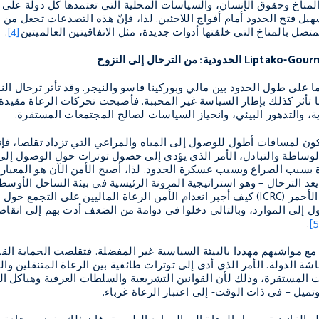
أن تغير المناخ وحقوق الإنسان، والسياسات المحلية التي تعتمدها كل دولة عل
ل فتح الحدود أمام أفواج اللاجئين. لذا، فإنّ هذه التصدعات تجعل من
متصل بالمناخ التي خلقتها أدوات جديدة، مثل الاتفاقيتين العالميتين
[4]
.
Liptako-Gour
الحدودية: من الترحال إلى النزوح
ما
على طول
الحدود بين مالي وبوركينا فاسو والنيجر. وقد تأثر ترحال ا
كما تأثر كذلك بإطار السياسة غير المحببة. فأصبحت تحركات الرعاة مقي
ية، والتدهور البيئي، وانحياز السياسات لصالح المجتمعات المستقرة.
ركون لمسافات أطول للوصول إلى المياه والمراعي التي تزداد تقلصا، 
وساطة والتبادل، الأمر الذي يؤدي إلى حصول توترات حول الوصول إلى 
ة بسبب الصراع وبسبب عسكرة الحدود. لذا، أصبح الأمن الآن هو المعيار 
عد الترحال – وهو استراتيجية المرونة الرئيسية في بيئة الساحل الأوسط 
لأحمر (
ICRC
) كيف أجبر انعدام الأمن الرعاة الماليين على التجمع حول ن
إلى الموارد، وبالتالي دخلوا في دوامة من الضعف أدت بهم إلى انقاص
.
[5
مع مواشيهم مهددا بالبيئة السياسية غير المفضلة. فتقلصت الحماية الق
ة الدولة. الأمر الذي أدى إلى توترات طائفية بين الرعاة المتنقلين وا
 المستقرة، وذلك لأن القوانين التشريعية والسلطات العرفية وهياكل ا
تميل – في ذات الوقت- إلى اعتبار الرعاة غرباء.