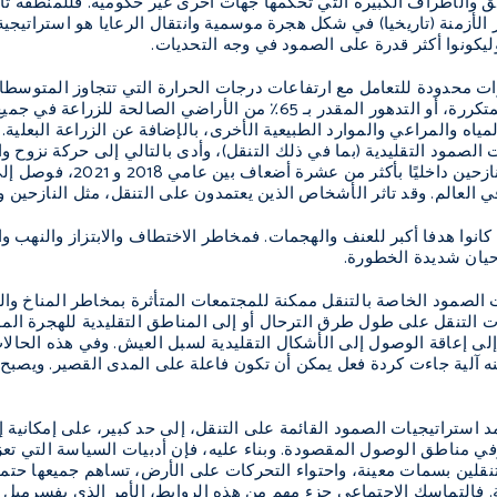
 والأطراف الكبيرة التي تحكمها جهات أخرى غير حكومية. فللمنطقة تاري
أزمنة (تاريخيا) في شكل هجرة موسمية وانتقال الرعايا هو استراتيجية ر
يكونوا أكثر قدرة على الصمود في وجه التحديات.
ت محدودة للتعامل مع ارتفاعات درجات الحرارة التي تتجاوز المتوسطات
 بـ 65٪ من الأراضي الصالحة للزراعة في جميع أنحاء المنطقة
ياه والمراعي والموارد الطبيعية الأخرى، بالإضافة عن الزراعة البعلية. و
 الصمود التقليدية (بما في ذلك التنقل)، وأدى بالتالي إلى حركة نزوح و
فاسو، حيث زاد عدد النا
 العالم. وقد تاثر الأشخاص الذين يعتمدون على التنقل، مثل النازحين وال
كانوا هدفا أكبر للعنف والهجمات. فمخاطر الاختطاف والابتزاز والن
أحيان شديدة الخطورة.
ت الصمود الخاصة بالتنقل ممكنة للمجتمعات المتأثرة بمخاطر المناخ وا
رات التنقل على طول طرق الترحال أو إلى المناطق التقليدية للهجرة الم
 إلى إعاقة الوصول إلى الأشكال التقليدية لسبل العيش. وفي هذه الحالا
ه آلية جاءت كردة فعل يمكن أن تكون فاعلة على المدى القصير. ويصبح
د استراتيجيات الصمود القائمة على التنقل، إلى حد كبير، على إمكانية إ
ي مناطق الوصول المقصودة. وبناء عليه، فإن أدبيات السياسة التي تعزز 
لين بسمات معينة، واحتواء التحركات على الأرض، تساهم جميعها حتماً 
 فالتماسك الاجتماعي جزء مهم من هذه الروابط، الأمر الذي يفسرميل 