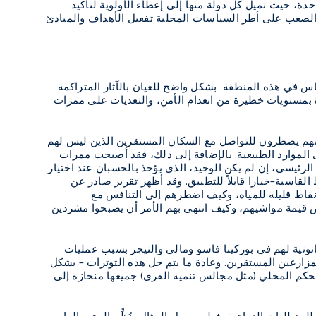
ى حدة، حيث تميل كل دولة منها إلى إعطاء الأولوية لتأكيد
 الصعب على أطر السياسات المحلية تفعيل الأهداف والمبادئ
لناس في هذه المنطقة بشكل واضح للعيان بالآثار المتراكمة
دة بمستويات خطيرة من انعدام الأمن، والتعديات على ممرات
فإنهم يضطرون للتواصل مع السكان المستقرين الذين ليس لهم
الموارد الطبيعية. بالإضافة إلى ذلك، فقد أصبحت ممرات
الرئيسي، إن لم يكن الوحيد، الذي يؤخذ بالحسبان عند اختيار
القاسية–خيارا قابلاً للتطبيق. وقد أظهر تقرير صادر عن
قاط قليلة للمياه،
وكيف
اضطرهم إلى التنافس مع
 قيمة مواشيهم، وكيف انتهى بهم الأمر أن يصبحوا مشردين
انونية لهم في بوركينا فاسو ومالي والنيجر بسبب عمليات
لمزارعين المستقرين. وعادة ما يتم حل هذه التوترات – بشكل
لحكم المحلي (مثل مجالس تنمية القرى) جميعها منحازة إلى