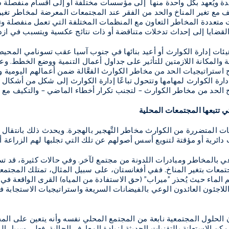
ة ويُعهد بكل واحدة منها إلى مؤسسات مختلفة أو إلى أقسام منفصلة د
 مع تغير المناخ والحد من الفقر عند المجتمعات المعرضة لمخاطر تغي
 متعددة المخاطر التعاون مع المنظمات المختلفة التي تعمل منفصلة وتت
القضايا إلى إحداث تدخلات متناقضة أو ذات نتائج عكسية ويتسبب في ازدو
ة والمكانة اللازمتين للتأثير على جداول أعمال التنمية ووضع الخطط. وع
ج استراتيجيات الحد من مخاطر الكوارث الفعَّالة ضمن أعمالهم اليومية وت
ارة الكوارث لمهامها وتتحول تباعًا إدارة الكوارث إلى شكل من أشكال ا
الحد من مخاطر الكوارث – لتجنب تكرار أخطاء الماضي – والتكيف مع تغير ا
تي تتبعها المجتمعات المحلية
ات المتضررة من الكوارث مخاطر التَّهجير بالهجرة. ويحدث ذلك بانتقال 
ت دائرية أو مؤقتة لتنويع أسس أصولهم عن تلك التي تجلبها لهم الزراعة
 بالمخاطر ومبادرات اللدونة من مجتمع لآخر. وفي حالات كثيرة، قد ت
تمعات بتغير المناخ. ففي أفغانستان، على سبيل المثال، تمتلك المجتم
 الماء حيث يُحذر "ميراب" (حق الاستفادة من المياه) القرى الواقعة ف
للاجئون العائدون الوعي بالفيضانات السريعة واستراتيجيات الاستجابة
لحلول المجتمعية نابعة من المجتمع المحلي نفسه وأنه يتعين على المج
ن الاستعانة بالتقنيات الحديثة لزيادة المعارف الحالية. فعلى سبيل ال