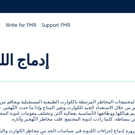
t
Write for FMR
Support FMR
إدماج ال
 المجتمعات المخاطر المرتبطة بالكوارث الطبيعية المستقبلية ويفاقم م
ير من خلال الاستعداد الجيد للكوارث وتغير المناخ وإذا ما حدث التَّهجير
م هياكلها ووظائفها الأساسية بفعالية أكثر. وتختلف مقومات لدونة المج
 ببساطة، كلما زادت لدونة المجتمع، قلت مخاطر التَّهجير وآثاره.
رورة إدماج إجراءات اللدونة في سياسات الحد من مخاطر الكوارث والتك