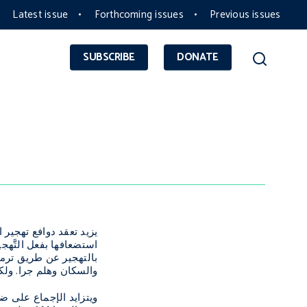
Latest issue
Forthcoming issues
Previous issues
SUBSCRIBE
DONATE
يزيد تعقد دوافع تهجير
استضعافها بفعل التَّهج
بالتهجير عن طريق ترمي
والسكان وهلم جرا. ولكن
ويتزايد الإجماع على ض