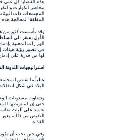
هذه القضايا كل على حد
مخاطر الكوارث والتكيف
المجتمعات ذات البيئات
المغلقة" لمعالجة هذه 
الأول تفتقر إلى السلط
الوزارات المعنية بإدما
في قصور رؤية هيئات إد
لها من قدرة على إدماج 
استراتيجيات اللدونة ال
غالباً ما تقلص المجتمع
البلاد في شكل انتقالا
وتتفاوت مستويات الوعي
حتى إن لم تربطها المج
تعتمد على آليات تقاسم
النقيض من ذلك، يعوز ا
الغذاء.
وفي حين يجب أن تكون ا
الاستضعاف والحلول، يمك