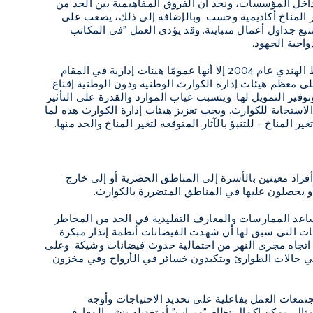
اخل المؤسسات، ونجد أن الفروق المفاهيمية بين الحد من
ر المناخ أكاديمية وحسب. وبالإضافة إلى ذلك، يصعب على
بع جداول أعمال متباينة. وقد يؤدي العمل "في المكاتب
اجية الجهود.
وقد تأسست كثير من هيئات إدارة الكوارث أو أعيد بنائها في جنوب آسيا عقب تسونامي المحيط الهندي عام 2004 إلا أنها عمومًا هيئات إدارية في المقام
لى معظم هيئات إدارة الكوارث الوطنية ودون الوطنية إقناع
وفير التمويل لها. ويتسبب غياب الموارد والقدرة على التأثير
لاستجابة للكوارث. ويجب تعزيز هيئات إدارة الكوارث هذه لما
لمناخ – للتنبؤ بالآثار المتوقعة لتغير المناخ والحد منها.
أفراد معينين بالأسرة إلى المناطق الحضرية أو إلى خارج
 أو يحصلون عليها في المناطق المتضررة بالكوارث.
ساعد الممارسات والمعارف التقليدية في الحد من المخاطر
عات التي سبق لها أن شهدت الفيضانات أنظمة إنذار مبكرة
ي اتجاه مجرى النهر من احتمالية حدوث فيضانات وشيكة. وعلى
 في حالات الطوارئ ويتكبدون خسائر في الأرواح وفي مخزون
تمعات العمل بفاعلية على تحديد الاحتياجات وأوجه
مثال، يمكن إكمال نظام "ميراب" أو تعديله بنشر المعارف