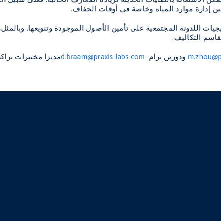
ين إدارة موارد المياه وخاصة في أوقات الجفاف.
يجيات اللدونة المجتمعية على تأمين الأصول الموجودة وتنويعها. وبالمث
اسم التكاليف.
m.zhou@p
ودورين برام
d.braam@praxis-labs.com
مديرا مختبرات براك