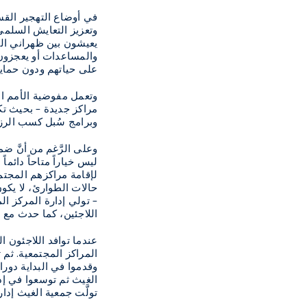
في أوضاع التهجير القس
وتعزيز التعايش السلمي
يعيشون بين ظهراني الس
والمساعدات أو يعجزون 
على حياتهم ودون حماية
وتعمل مفوضية الأمم ال
مراكز جديدة – بحيث تكو
وبرامج سُبل كسب الرزق
وعلى الرَّغم من أنَّ ض
ليس خياراً متاحاً دائم
لإقامة مراكزهم المجتمع
حالات الطوارئ، لا يكون
– تولي إدارة المركز ا
اللاجئين، كما حدث مع 
عندما توافد اللاجئون 
المراكز المجتمعية. ثم 
وقدموا في البداية دور
الغيث ثم توسعوا في إد
تولَّت جمعية الغيث إد