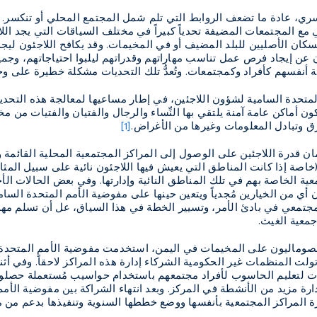
ري، عادة ما تضعف الروابط التي تلم شمل المجتمع المحلي أو تنكسر. 
 مع المجتمعات المضيفة تحدياً كبيراً في مختلف السياقات التي يجد ال
كان الأصليين للبلد المضيف أو في المخيمات. وقد يكافح اللاجئون ليجد
عن إيجاد فرص عمل تناسب مهاراتهم وقدراتهم ليلبوا احتياجاتهم، وجمي
 أنفسهم كأفراد وكمجتمعات. وتُعدُّ تلك التحديات مشكلة خطيرة على وج
متحدة السامية لشؤون اللاجئين، في إطار مساعيها لمعالجة هذه التحديا
ن أماكن عامة آمنة يلتقي بها النِّساء والرجال والفتيان والفتيات من مخ
 وتبادل المعلومات وغيرها من الأغراض.
[1]
مان قدرة اللاجئين على الوصول إلى المراكز المجتمعية المحلية القائمة 
اً (خاصة إذا كانت المناطق التي يعيش فيها اللاجئون نائية على سبيل ال
ية الخاصة بهم في تلك المناطق النائية وإدارتها. وفي بعض الحالات الأخ
 أي من الخيارين مُجدياً ويتعين حينها على مفوضية الأمم المتحدة السا
لمجتمعي في بادئ الأمر، وتسيير الخطة في هذا السياق، عل أن تسلم مهمة
جمعية الغيث.
الصوماليون على المخيمات في اليمن، استخدمت مفوضية الأمم المتحدة ال
تولت المنظمات غير الحكومية الشركاء إدارة هذه المراكز لاحقاً. وفي أث
ات لتعليم الحاسوب لأفراد مجتمعهم باستخدام حواسيب مُستعملة حصلوا ع
ارة مزيد من الأنشطة في المركز. وبعد انتهاء الشراكة بين مفوضية الأم
ارة المراكز المجتمعية بأنفسها ووضع خططها السنوية وتنفيذها بدعم من 