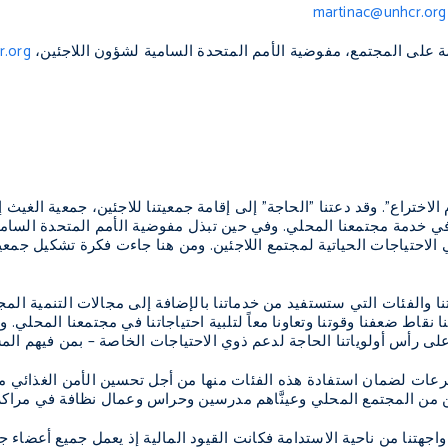
martinac@unhcr.org
ة على المجتمع، مفوضية الأمم المتحدة السامية لشؤون اللاجئين،
r.org
 الاختراع". وقد دعتنا "الحاجة" إلى إقامة جمعيتنا للاجئين، جمعية الغيث
 في خدمة مجتمعنا المحلي. وفي حين تبذل مفوضية الأمم المتحدة السامية
الاحتياجات الحياتية لمجتمع اللاجئين. ومن هنا جاءت فكرة تشكيل جم
نا والفئات التي ستستفيد من خدماتنا بالإضافة إلى مجالات التنمية المجتم
 نقاط ضعفنا وقوتنا وتعاونا معاً لتلبية احتياجاتنا في مجتمعنا المحلي. 
ى رأس أولوياتنا الحاجة لدعم ذوي الاحتياجات الخاصة – بمن فيهم المسن
تبرعات لضمان استفادة هذه الفئات منها من أجل تحسين الأمن الغذائي مع 
هلين من المجتمع المحلي وعينَّاهم مدرسين وحراس وعمال نظافة في مراكز
 واجهتنا من ناحية الاستدامة فكانت القيود المالية إذ يعمل جميع أعضاء جم