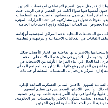
ولذلك قد يمثل صون النسيج الاجتماعي لمجتمعات اللاجئين
لاجئون أنفسها فيها سواءً أكانت في الحضر أم في الريف حيث
وا أماكن آمنة تلم شمل مجتمعاتهم أو تغيب عنهم المعلومات
عها معوقات تحول دون مشاركتهم في اتخاذ القرارات المؤثرة
ه الخصوص عند الفئات المهمَّشة وذوي الاحتياجات الخاصة.
ت، مع المجتمعات المحلية لدعم المراكز المجتمعية أو إقامة
تلف الثقافات في الفعاليات الاجتماعية والترفيهية والتعليمية
واستخدامها والاشتراك بها بفاعلية هو الخيار الأفضل، فذلك
مثال). وقد يحصل اللاجئون في مثل هذه الحالات على الدعم
رى، كما الحال في أثناء المراحل الأولية من الاستجابة في
مية لشؤون اللاجئين وشركائها – بالتشاور مع المجتمع المحلي
 إدارة المركز تدريجياً إلى المنظمات المحلية أو جماعات
سامية لشؤون اللاجئين المباني العسكرية السابقة لإدارة
ناء ذلك، بدأ بعض اللاجئين الصوماليين في تنظيم أنفسهم
ليها. وأقاموا في نهاية الأمر جمعية خاصة بهم وهي جمعية
م المتحدة السامية لشؤون اللاجئين والمنظمات غير الحكومية،
مفوضية الأمم المتحدة السامية لشؤون اللاجئين.