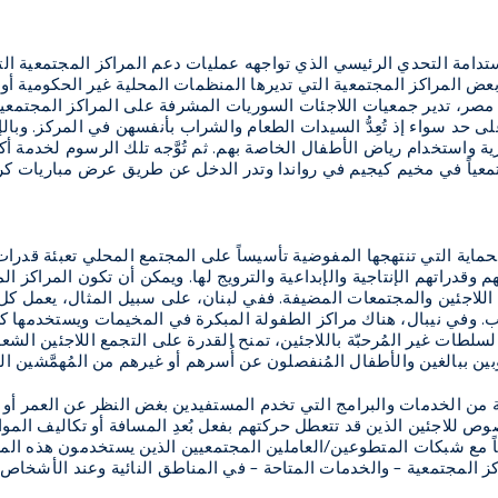
استدامة التحدي الرئيسي الذي تواجهه عمليات دعم المراكز المجتمعية ال
 المراكز المجتمعية التي تديرها المنظمات المحلية غير الحكومية أو ال
مصر، تدير جمعيات اللاجئات السوريات المشرفة على المراكز المجتمعية
 حد سواء إذ تُعِدُّ السيدات الطعام والشراب بأنفسهن في المركز. وبال
ية واستخدام رياض الأطفال الخاصة بهم. ثم تُوَّجه تلك الرسوم لخدمة أ
تمعياً في مخيم كيجيم في رواندا وتدر الدخل عن طريق عرض مباريات كر
ماية التي تنتهجها المفوضية تأسيساً على المجتمع المحلي تعبئة قدرات
م وقدراتهم الإنتاجية والإبداعية والترويج لها. ويمكن أن تكون المراكز ا
اللاجئين والمجتمعات المضيفة. ففي لبنان، على سبيل المثال، يعمل كل 
نب. وفي نيبال، هناك مراكز الطفولة المبكرة في المخيمات ويستخدمها ك
لطات غير المُرحبّة باللاجئين، تمنح القدرة على التجمع اللاجئين الشعو
وبين ببالغين والأطفال المُنفصلون عن أُسرهم أو غيرهم من المُهمَّشي
 من الخدمات والبرامج التي تخدم المستفيدين بغض النظر عن العمر أو
وص للاجئين الذين قد تتعطل حركتهم بفعل بُعدِ المسافة أو تكاليف المو
ً مع شبكات المتطوعين/العاملين المجتمعيين الذين يستخدمون هذه الم
ز المجتمعية – والخدمات المتاحة – في المناطق النائية وعند الأشخاص