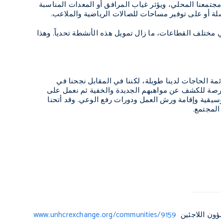
مجتمعنا المحلي، ويؤثر غياب المرافق أو المعدات المناسبة
لة أو على توفير مساحات للصالات الرياضية والملاعب.
ي مختلف القطاعات، ما زال تمويل هذه الأنشطة تحدياً. وهذا
ائمة الحاجات لدينا طويلة، لكننا في المقابل نجحنا في
فرصة للكشف عن مواهبهم الجديدة والخفية ثم نعمل على
سيقية وإقامة ورش العمل ودورات رفع الوعي. وقد أتحنا
المجتمع.
ؤون اللاجئين
www.unhcrexchange.org/communities/9159