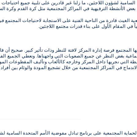
لسامية لشؤون اللاجئين، ما زلنا غير قادرين على تلبية جميع احتياجات 
بعض الأنشطة الترفيهية في المراكز المجتمعية مثل كرة القدم وكرة الس
ية الغيث قادرة من الناحية الفنية على الاستجابة لاحتياجات المجتمع ف
ً في المقام الأول على بناء قدرات مجتمع اللاجئين.
 بها المجتمع فرصة إدارة المركز لافتة للنظر وذات تأثير كبير. صحيح أن ق
ماعية بغض النظر عن جميع الصعوبات التي واجهناها. ونعطي الجميع ال
طة التي نجريها داخل المركز وخارجه كالألعاب وتأليف المقطوعات المو
ندماج في المراكز المجتمعية من خلال تشجيع المودة والوئام بين أفراد 
حماية المجتمعية على برنامج تبادل مفوضية الأمم المتحدة السامية لش