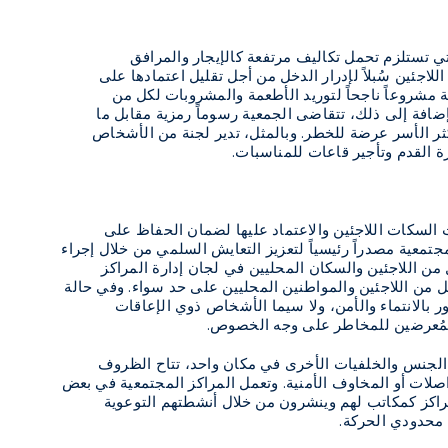
تي تستلزم تحمل تكاليف مرتفعة كالإيجار والمرافق
لاجئين سُبلاً لإدرار الدخل من أجل تقليل اعتمادها على
 مشروعاً ناجحاً لتوريد الأطعمة والمشروبات لكل من
إضافة إلى ذلك، تتقاضى الجمعية رسوماً رمزية مقابل ما
كثر الأسر عرضة للخطر. وبالمثل، تدير لجنة من الأشخاص
ة القدم وتأجير قاعات للمناسبات.
 السكات اللاجئين والاعتماد عليها لضمان الحفاظ على
لمجتمعية مصدراً رئيسياً لتعزيز التعايش السلمي من خلال إجراء
من اللاجئين والسكان المحليين في لجان إدارة المراكز
ل من اللاجئين والمواطنين المحليين على حد سواء. وفي حالة
ر بالانتماء والأمن، ولا سيما الأشخاص ذوي الإعاقات
ن المُعرضين للمخاطر على وجه الخصوص.
 الجنس والخلفيات الأخرى في مكان واحد، تتاح الظروف
اصلات أو المخاوف الأمنية. وتعمل المراكز المجتمعية في بعض
راكز كمكاتب لهم وينشرون من خلال أنشطتهم التوعوية
 محدودي الحركة.