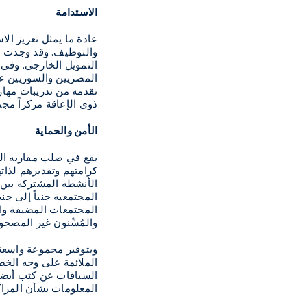
الاستدامة
عادة ما يمثل تعزيز ال
والتوظيف. وقد وجدت بعض
التمويل الخارجي. وفي 
المصريين والسوريين على
تقدمه من تدريبات مهار
ذوي الإعاقة مركزاً مج
الأمن والحماية
يقع في صلب مقاربة الح
كرامتهم وتقديرهم لذاته
الأنشطة المشتركة بين 
المجتمعية جنباً إلى ج
المجتمعات المضيفة والس
والمُسِّنون غير المصح
وبتوفير مجموعة واسعة
الملائمة على وجه الخص
السياقات عن كثب أيضا
المعلومات بشأن المراك