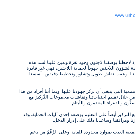
www.unhc
 إذ لاحظنا بوصفنا لاجئون وجود ثغرة وتعين علينا لسد هذه
 لشؤون اللاجئين جهوداً لحماية اللاجئين، فهي غير قادرة
عيتنا. وعقب نقاش طويل وتشاور وتخطيط دقيقين، أسسنا
عية التي ينبغي أن نركز جهودنا عليها. وبما أننا أفراد من هذا
ومن خلال تقييم احتياجاتنا ونقاشات مجموعات التَّركيز مع
ِّون والفقراء المعدمون والأيتام.
التركيز أيضاً على التعليم بوصفه إحدى آليات الحماية. وقد
نا ومرافقنا وساعدنا ذلك على إدرار الدخل.
عية الغيث بموارد محدودة للغاية. وعلى الرَّغْمُ من دعم