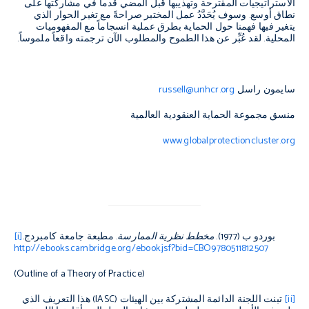
الاستراتيجيات المقترحة وتهذيبها قبل المضي قدماً في مشاركتها على
نطاق أوسع. وسوف يُحَدَّدُ عمل المختبر صراحةً مع تغير الحوار الذي
يتغير فيها فهمنا حول الحماية بطرق عملية انسجاماً مع المفهوميات
المحلية. لقد عُبِّر عن هذا الطموح والمطلوب الآن ترجمته واقعاً ملموساً.
سايمون راسل
russell@unhcr.org
منسق مجموعة الحماية العنقودية العالمية
www.globalprotectioncluster.org
بوردو ب (1977).
مخطط نظرية الممارسة.
مطبعة جامعة كامبردج.
[i]
http://ebooks.cambridge.org/ebook.jsf?bid=CBO9780511812507
(
Outline of a Theory of Practice
(
[ii]
تبنت اللجنة الدائمة المشتركة بين الهيئات (
IASC
) هذا التعريف الذي