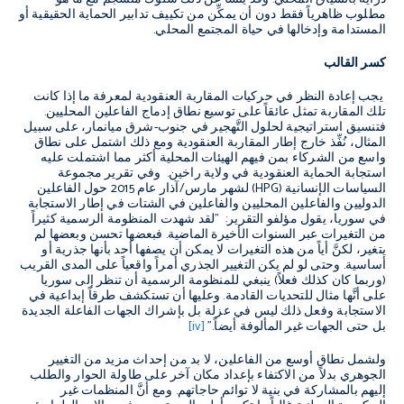
مطلوب ظاهرياً فقط دون أن يمكِّن من تكييف تدابير الحماية الحقيقية أو
المستدامة وإدخالها في حياة المجتمع المحلي.
كسر القالب
يجب إعادة النظر في حركيات المقاربة العنقودية لمعرفة ما إذا كانت
تلك المقاربة تمثل عائقاً على توسيع نطاق إدماج الفاعلين المحليين.
فتنسيق استراتيجية لحلول التَّهجير في جنوب-شرق ميانمار، على سبيل
المثال، نُفِّذ خارج إطار المقاربة العنقودية ومع ذلك اشتمل على نطاق
واسع من الشركاء بمن فيهم الهيئات المحلية أكثر مما اشتملت عليه
استجابة الحماية العنقودية في ولاية راخين. وفي تقرير مجموعة
السياسات الإنسانية (
HPG
) لشهر مارس/آذار عام 2015 حول الفاعلين
الدوليين والفاعلين المحليين والفاعلين في الشتات في إطار الاستجابة
في سوريا، يقول مؤلفو التقرير: "لقد شهدت المنظومة الرسمية كثيراً
من التغيرات عبر السنوات الأخيرة الماضية. فبعضها تحسن وبعضها لم
يتغير، لكنَّ أياً من هذه التغيرات لا يمكن أن يصفها أحد بأنها جذرية أو
أساسية. وحتى لو لم يكن التغيير الجذري أمراً واقعياً على المدى القريب
(وربما كان كذلك فعلاً) ينبغي للمنظومة الرسمية أن تنظر إلى سوريا
على أنَّها مثال للتحديات القادمة. وعليها أن تستكشف طرقاً إبداعية في
الاستجابة وفعل ذلك ليس في عزلة بل بإشراك الجهات الفاعلة الجديدة
بل حتى الجهات غير المألوفة أيضاً."
[iv]
ولشمل نطاق أوسع من الفاعلين، لا بد من إحداث مزيد من التغيير
الجوهري بدلاً من الاكتفاء بإعداد مكان آخر على طاولة الحوار والطلب
إليهم بالمشاركة في بنية لا توائم حاجاتهم. ومع أنَّ المنظمات غير