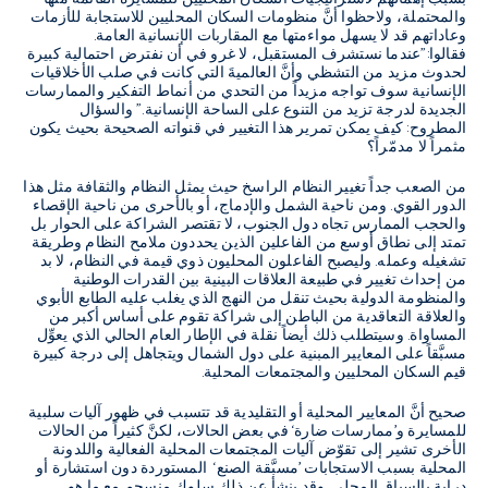
والمحتملة، ولاحظوا أنَّ منظومات السكان المحليين للاستجابة للأزمات
وعاداتهم قد لا يسهل مواءمتها مع المقاربات الإنسانية العامة.
فقالوا:"عندما نستشرف المستقبل، لا غرو في أن نفترض احتمالية كبيرة
لحدوث مزيد من التشظي وأنَّ العالميةَ التي كانت في صلب الأخلاقيات
الإنسانية سوف تواجه مزيداً من التحدي من أنماط التفكير والممارسات
الجديدة لدرجة تزيد من التنوع على الساحة الإنسانية." والسؤال
المطروح: كيف يمكن تمرير هذا التغيير في قنواته الصحيحة بحيث يكون
مثمراً لا مدمّراً؟
من الصعب جداً تغيير النظام الراسخ حيث يمثل النظام والثقافة مثل هذا
الدور القوي. ومن ناحية الشمل والإدماج، أو بالأحرى من ناحية الإقصاء
والحجب الممارس تجاه دول الجنوب، لا تقتصر الشراكة على الحوار بل
تمتد إلى نطاق أوسع من الفاعلين الذين يحددون ملامح النظام وطريقة
تشغيله وعمله. وليصبح الفاعلون المحليون ذوي قيمة في النظام، لا بد
من إحداث تغيير في طبيعة العلاقات البينية بين القدرات الوطنية
والمنظومة الدولية بحيث تنقل من النهج الذي يغلب عليه الطابع الأبوي
والعلاقة التعاقدية من الباطن إلى شراكة تقوم على أساس أكبر من
المساواة. وسيتطلب ذلك أيضاً نقلة في الإطار العام الحالي الذي يعوِّل
مسبَّقاً على المعايير المبنية على دول الشمال ويتجاهل إلى درجة كبيرة
قيم السكان المحليين والمجتمعات المحلية.
صحيح أنَّ المعايير المحلية أو التقليدية قد تتسبب في ظهور آليات سلبية
للمسايرة و’ممارسات ضارة‘ في بعض الحالات، لكنَّ كثيراً من الحالات
الأخرى تشير إلى تقوّض آليات المجتمعات المحلية الفعالية واللدونة
المحلية بسبب الاستجابات ’مسبَّقة الصنع‘ المستوردة دون استشارة أو
دراية بالسياق المحلي. وقد ينشأ عن ذلك سلوك منسجم مع ما هو