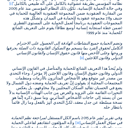
نظامه المؤسس بطريقة عشوائية بالكامل على أنَّه طبيعي بالكامل"
[i]
وفي حالة الحماية الإنسانية، تكوَّن ذلك النظام المؤسس منذ عام 2005
من المقاربة العنقودية ضمن المجموعة العنقودية العالمية للحماية في
جنيف و28 مجموعة عنقودية للحماية في الميدان. وتشكِّل هذه
المجموعات العنقودية برنامجاً لعمل الحماية على المستوى القطري
(ضمن خطة استجابة إنسانية أوسع نطاقاً) يقوم على التعريف الشائع
’للحماية‘ منذ عام 1999.
وتضم الحماية جميع النشاطات الهادفة إلى الحصول على الاحترام
الكامل لحقوق. الفرد بما ينسجم مع الصكوك القانونية ذات الصلة بحرفها
وروحها وعلى الأخص منها قانون حقوق الإنسان والقانون الإنساني
الدولي وقانون اللاجئين.
[ii]
ولم يُتحدَّ هذا التعريف الشائع للحماية والمتأصل في القانون الإنساني
الدولي وقانون حقوق الإنسان وقانون اللاجئين إلا مؤخراً، وجاء التحدي
من مصدر غير متوقع وهو: الأشخاص المتأثرون بالأزمات ومنظمات
المجتمعات المحلية إذ يقولون إنَّ تعريف الحماية وضعته دول الشمال ولا
يضع في الحسبان تقاليد السكان المحليين ولا مخاوفهم، بل يعكس
التحيزات القائمة على التزويد والعرض من جانب الهيئات الإنسانية بدلاً
من أن يستند إلى حاجات الأشخاص المتأثرين. وما سبق ذكره إنَّما هو
نسخة مبسّطة عن جدل معقد، لكنَّ التحدي أُثيِرَ بالفعل وما زال قائماً
بانتظار حله.
وفي تقرير نُشِر عام 2015 باسم
الكل المستقل لمراجعة نظم الحماية
في سياق العمل الإنساني
[iii]
وجَّه المؤلفون انتقادهم لفاعلي الحماية
بسبب إهمالهم لاستراتيجيات السكان المحليين للمسايرة القائمة منها