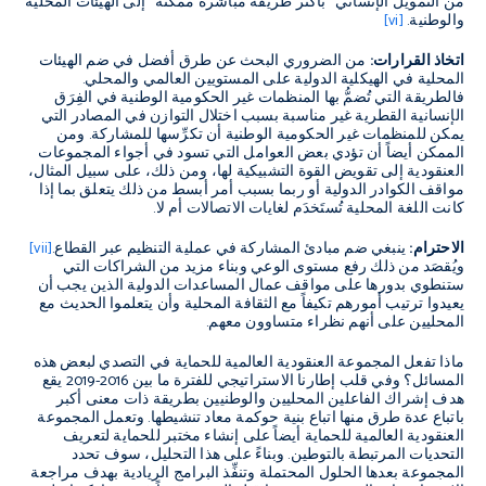
من التمويل الإنساني "بأكثر طريقة مباشرة ممكنة" إلى الهيئات المحلية
والوطنية.
[vi]
اتخاذ القرارات:
من الضروري البحث عن طرق أفضل في ضم الهيئات
المحلية في الهيكلية الدولية على المستويين العالمي والمحلي.
فالطريقة التي تُضمُّ بها المنظمات غير الحكومية الوطنية في الفِرَق
الإنسانية القطرية غير مناسبة بسبب اختلال التوازن في المصادر التي
يمكن للمنظمات غير الحكومية الوطنية أن تكرِّسها للمشاركة. ومن
الممكن أيضاً أن تؤدي بعض العوامل التي تسود في أجواء المجموعات
العنقودية إلى تقويض القوة التشبيكية لها، ومن ذلك، على سبيل المثال،
مواقف الكوادر الدولية أو ربما بسبب أمر أبسط من ذلك يتعلق بما إذا
كانت اللغة المحلية تُستَخدَم لغايات الاتصالات أم لا.
الاحترام:
ينبغي ضم مبادئ المشاركة في عملية التنظيم عبر القطاع.
[vii]
ويُقصَد من ذلك رفع مستوى الوعي وبناء مزيد من الشراكات التي
ستنطوي بدورها على مواقف عمال المساعدات الدولية الذين يجب أن
يعيدوا ترتيب أمورهم تكيفاً مع الثقافة المحلية وأن يتعلموا الحديث مع
المحليين على أنهم نظراء متساوون معهم.
ماذا تفعل المجموعة العنقودية العالمية للحماية في التصدي لبعض هذه
المسائل؟ وفي قلب إطارنا الاستراتيجي للفترة ما بين 2016-2019 يقع
هدف إشراك الفاعلين المحليين والوطنيين بطريقة ذات معنى أكبر
باتباع عدة طرق منها اتباع بنية حوكمة معاد تنشيطها. وتعمل المجموعة
العنقودية العالمية للحماية أيضاً على إنشاء مختبر للحماية لتعريف
التحديات المرتبطة بالتوطين. وبناءً على هذا التحليل، سوف تحدد
المجموعة بعدها الحلول المحتملة وتنفِّذ البرامج الريادية بهدف مراجعة