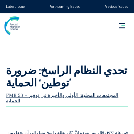
Latest issue
Forthcoming issues
Previous issues
تحدي النظام الراسخ: ضرورة
’توطين‘ الحماية
FMR 53 – المجتمعات المحلية: الأولى والأخيرة في توفير
الحماية
في عام 1977، قال بيير بوردو إنَّ "كل نظام راسخ يميل إلى أن يجعل من