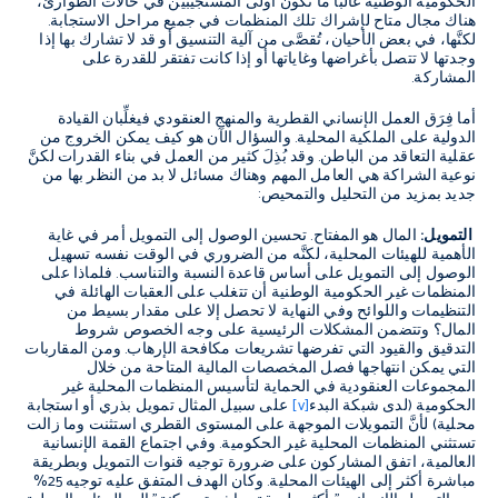
الحكومية الوطنية غالباً ما تكون أولى المستجيبين في حالات الطوارئ،
هناك مجال متاح لإشراك تلك المنظمات في جميع مراحل الاستجابة.
لكنَّها، في بعض الأحيان، تُقصَّى من آلية التنسيق أو قد لا تشارك بها إذا
وجدتها لا تتصل بأغراضها وغاياتها أو إذا كانت تفتقر للقدرة على
المشاركة.
أما فِرَق العمل الإنساني القطرية والمنهج العنقودي فيغلِّبان القيادة
الدولية على الملكية المحلية. والسؤال الآن هو كيف يمكن الخروج من
عقلية التعاقد من الباطن. وقد بُذِلَ كثير من العمل في بناء القدرات لكنَّ
نوعية الشراكة هي العامل المهم وهناك مسائل لا بد من النظر بها من
جديد بمزيد من التحليل والتمحيص:
التمويل:
المال هو المفتاح. تحسين الوصول إلى التمويل أمر في غاية
الأهمية للهيئات المحلية، لكنَّه من الضروري في الوقت نفسه تسهيل
الوصول إلى التمويل على أساس قاعدة النسبة والتناسب. فلماذا على
المنظمات غير الحكومية الوطنية أن تتغلب على العقبات الهائلة في
التنظيمات واللوائح وفي النهاية لا تحصل إلا على مقدار بسيط من
المال؟ وتتضمن المشكلات الرئيسية على وجه الخصوص شروط
التدقيق والقيود التي تفرضها تشريعات مكافحة الإرهاب. ومن المقاربات
التي يمكن انتهاجها فصل المخصصات المالية المتاحة من خلال
المجموعات العنقودية في الحماية لتأسيس المنظمات المحلية غير
الحكومية (لدى شبكة البدء
[v]
على سبيل المثال تمويل بذري أو استجابة
محلية) لأنَّ التمويلات الموجهة على المستوى القطري استثنت وما زالت
تستثني المنظمات المحلية غير الحكومية. وفي اجتماع القمة الإنسانية
العالمية، اتفق المشاركون على ضرورة توجيه قنوات التمويل وبطريقة
مباشرة أكثر إلى الهيئات المحلية. وكان الهدف المتفق عليه توجيه 25%