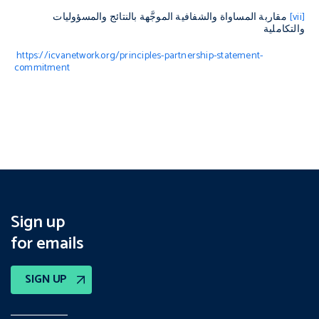
[vii]
مقاربة المساواة والشفافية الموجَّهة بالنتائج والمسؤوليات
والتكاملية
https://icvanetwork.org/principles-partnership-statement-
commitment
Sign up
for emails
SIGN UP