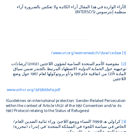
الآراء الواردة في هذا المقال آراء الكاتبة ولا تعكس بالضرورة آراء
منظمة إنترسوس (
INTERSOS
).
/
www.un.org/womenwatch/daw/cedaw
[1]
[2]
مفوضية الأمم المتحدة السامية لشؤون اللاجئين (2002)
إرشادات
توجيهية حول الحماية الدولية:
الاضطهاد المرتبط بالجندر ضمن سياق
المادة 1أ(2) من اتفاقية عام 1951 و/أو بروتوكولها لعام 1967 حول وضع
اللاجئين
www.unhcr.org/3d58ddef4.pdf
(
Guidelines on international protection: Gender-Related Persecution
within the context of Article 1A(2) of the 1951 Convention and/or its
1967 Protocol relating to the Status of Refugees
)
[3]
كراولي هـ (1999) ’النساء ووضع اللاجئ: وراء ثنائية الضدين العام/
الخاص في سياسة اللجوء في المملكة المتحدة‘ في إندرا د (محررة)
جنسنة الهجرة القسرية
برغان بوكس.