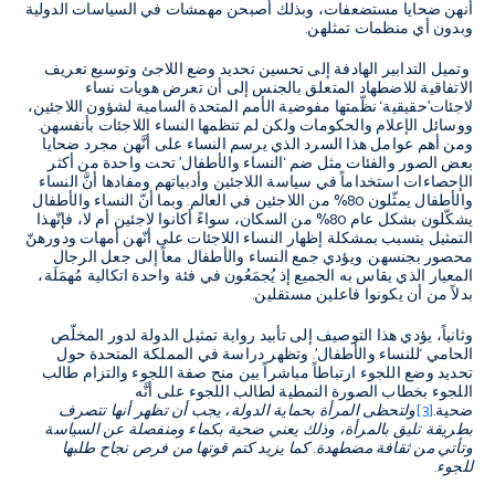
أنهن ضحايا مستضعفات، وبذلك أصبحن مهمشات في السياسات الدولية
وبدون أي منظمات تمثلهن.
وتميل التدابير الهادفة إلى تحسين تحديد وضع اللاجئ وتوسيع تعريف
الاتفاقية للاضطهاد المتعلق بالجنس إلى أن تعرض هويات نساء
لاجئات’حقيقية‘ نظّمتها مفوضية الأمم المتحدة السامية لشؤون اللاجئين،
ووسائل الإعلام والحكومات ولكن لم تنظمها النساء اللاجئات بأنفسهن.
ومن أهم عوامل هذا السرد الذي يرسم النساء على أنَّهن مجرد ضحايا
بعض الصور والفئات مثل ضم ‘النساء والأطفال’ تحت واحدة من أكثر
الإحصاءات استخداماً في سياسة اللاجئين وأدبياتهم ومفادها أنَّ النساء
والأطفال يمثّلون 80% من اللاجئين في العالم. وبما أنّ النساء والأطفال
يشكّلون بشكل عام 80% من السكان، سواءً أكانوا لاجئين أم لا، فإنّهذا
التمثيل يتسبب بمشكلة إظهار النساء اللاجئات على أنّهن أمهات ودورهنّ
محصور بجنسهن. ويؤدي جمع النساء والأطفال معاً إلى جعل الرجال
المعيار الذي يقاس به الجميع إذ يُجمَعُون في فئة واحدة اتكالية مُهمَلَة،
بدلاً من أن يكونوا فاعلين مستقلين.
وثانياً، يؤدي هذا التوصيف إلى تأبيد رواية تمثيل الدولة لدور المخلّص
الحامي ‘للنساء والأطفال’. وتظهر دراسة في المملكة المتحدة حول
تحديد وضع اللجوء ارتباطاً مباشراً بين منح صفة اللجوء والتزام طالب
اللجوء بخطاب الصورة النمطية لطالب اللجوء على أنَّه
ضحية.
[3]
ولتحظى المرأة بحماية الدولة، يجب أن تظهر أنها تتصرف
بطريقة تليق بالمرأة، وذلك يعني ضحية بكماء ومنفصلة عن السياسة
وتأتي من ثقافة مضطهدة. كما يزيد كتم قوتها من فرص نجاح طلبها
للجوء.