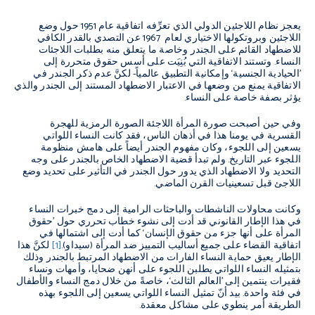
يعجز نظام اللاجئين الدولي الذي تعرِّفه اتفاقية عام 1951 حول وضع
اللاجئين وبروتكولها الاختياري لعام 1967 عن التصدي بالقدر الكافي
للاضطهاد القائم على الجندر وخاصة ما يتعلق منه بطلبات اللاجئات
النساء. وتستند الاتفاقية التي بُنِيَت على أسس حقوق متحررة إلى
’الحيادية الجنسية‘ وإمكانية التطبيق عالمياً- لكنَّ عدم ذكر الجندر في
الاتفاقية يمنع من وضعها في الاعتبار الاضطهاد المستند إلى الجندر والذي
يؤثر بصفة خاصة على النساء.
وفي حين أصبحت صورة المرأة اللاجئة الصورة الرمزية للهجرة
القسرية في يومنا هذا في أذهان الناس، فقد كانت النساء اللواتي
يسعين إلى اللجوء، وكان مفهوم الجندر أيضاً على هامش منظومة
اللجوء عبر التاريخ. ولم تبدأ قضية الاضطهاد الخاص بالجندر على وجه
التحديد ولا الاضطهاد الذي يدور حول الجندر في التأثير على تحديد وضع
اللاجئ قبل تسعينيات القرن الماضي.
وكانت محاولات الناشطات والباحثات الرامية إلى دمج خبرات النساء
في هذا الإطار القانوني قد أدت إلى نشوء خطاب تحرري حول ’حقوق
المرأة على أنها جزء من حقوق الإنسان‘ كما أدت إلى اشتمالها في
اتفاقية القضاء على جميع أساليب التمييز ضد المرأة (سيداو).
[1]
لكنَّ هذا
الإطار يعيق حماية النساء الفارات من الاضطهاد المرتبط بالجندر وذلك
بتمثيله النساء اللواتي يطلبن اللجوء على أنهن ضحايا، وأمهات ونساء
فقيرات ينتمين إلى ’العالم الثالث‘، خاصةً من خلال دمج النساء والأطفال
في فئة واحدة. بيد أنّ تمثيل النساء اللواتي يسعين إلى اللجوء بهذه
الطريقة أمر ينطوي على مشاكل معقدة.