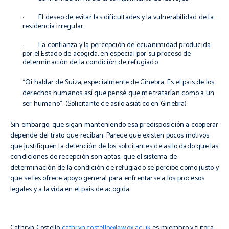
· El deseo de evitar las dificultades y la vulnerabilidad de la
residencia irregular.
· La confianza y la percepción de ecuanimidad producida
por el Estado de acogida, en especial por su proceso de
determinación de la condición de refugiado.
“
Oí hablar de Suiza, especialmente de Ginebra. Es el país de los
derechos humanos así que pensé que me tratarían como a un
ser humano”.
(Solicitante de asilo asiático en Ginebra)
Sin embargo, que sigan manteniendo esa predisposición a cooperar
depende del trato que reciban. Parece que existen pocos motivos
que justifiquen la detención de los solicitantes de asilo dado que las
condiciones de recepción son aptas, que el sistema de
determinación de la condición de refugiado se percibe como justo y
que se les ofrece apoyo general para enfrentarse a los procesos
legales y a la vida en el país de acogida.
Cathryn Costello
cathryn.costello@law.ox.ac.uk
es miembro y tutora