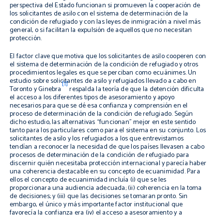
perspectiva del Estado funcionan si promueven la cooperación de
los solicitantes de asilo con el sistema de determinación de la
condición de refugiado y con las leyes de inmigración a nivel más
general, o si facilitan la expulsión de aquellos que no necesitan
protección.
El factor clave que motiva que los solicitantes de asilo cooperen con
el sistema de determinación de la condición de refugiado y otros
procedimientos legales es que se perciban como ecuánimes. Un
estudio sobre solicitantes de asilo y refugiados llevado a cabo en
[1]
Toronto y Ginebra
respalda la teoría de que la detención dificulta
el acceso a los diferentes tipos de asesoramiento y apoyo
necesarios para que se dé esa confianza y comprensión en el
proceso de determinación de la condición de refugiado. Según
dicho estudio, las alternativas “funcionan” mejor en este sentido
tanto para los particulares como para el sistema en su conjunto. Los
solicitantes de asilo y los refugiados a los que entrevistamos
tendían a reconocer la necesidad de que los países llevasen a cabo
procesos de determinación de la condición de refugiado para
discernir quién necesitaba protección internacional y parecía haber
una coherencia destacable en su concepto de ecuanimidad. Para
ellos el concepto de ecuanimidad incluía (i) que se les
proporcionara una audiencia adecuada; (ii) coherencia en la toma
de decisiones; y (iii) que las decisiones se tomaran pronto. Sin
embargo, el único y más importante factor institucional que
favorecía la confianza era (iv) el acceso a asesoramiento y a