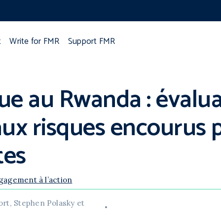
t
Write for FMR
Support FMR
que au Rwanda : évalua
aux risques encourus p
tes
gagement à l’action
rt, Stephen Polasky et