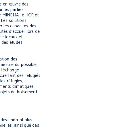
se en œuvre des
r les parties
 le MINEMA, le HCR et
 Les solutions
r les capacités des
tés d’accueil lors de
ce locaux et
, des études
pation des
 mesure du possible,
 l’échange
cueillant des réfugiés
les réfugiés,
ements climatiques
rojets de boisement
 deviendront plus
elles, ainsi que des