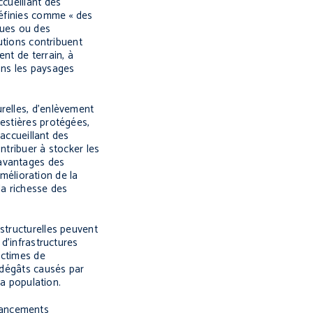
ccueillant des
définies comme « des
ques ou des
lutions contribuent
nt de terrain, à
dans les paysages
relles, d’enlèvement
restières protégées,
 accueillant des
ntribuer à stocker les
s avantages des
amélioration de la
la richesse des
 structurelles peuvent
d’infrastructures
ictimes de
s dégâts causés par
la population.
inancements