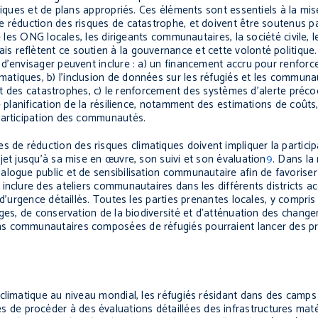
itiques et de plans appropriés. Ces éléments sont essentiels à la mi
 réduction des risques de catastrophe, et doivent être soutenus pa
e les ONG locales, les dirigeants communautaires, la société civile,
reflètent ce soutien à la gouvernance et cette volonté politique.
d’envisager peuvent inclure : a) un financement accru pour renforce
tiques, b) l’inclusion de données sur les réfugiés et les communau
pact des catastrophes, c) le renforcement des systèmes d’alerte préco
e planification de la résilience, notamment des estimations de coûts
participation des communautés.
es de réduction des risques climatiques doivent impliquer la partici
jet jusqu’à sa mise en œuvre, son suivi et son évaluation
9
. Dans la
logue public et de sensibilisation communautaire afin de favoriser
nclure des ateliers communautaires dans les différents districts ac
d’urgence détaillés. Toutes les parties prenantes locales, y compris 
ages, de conservation de la biodiversité et d’atténuation des chang
ns communautaires composées de réfugiés pourraient lancer des p
climatique au niveau mondial, les réfugiés résidant dans des camps
 procéder à des évaluations détaillées des infrastructures matéri