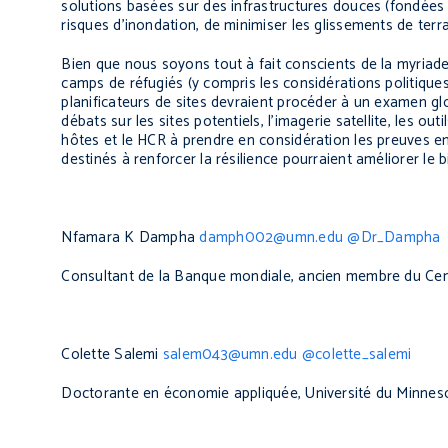
solutions basées sur des infrastructures douces (fondées su
risques d’inondation, de minimiser les glissements de terra
Bien que nous soyons tout à fait conscients de la myriad
camps de réfugiés (y compris les considérations politiques, 
planificateurs de sites devraient procéder à un examen glob
débats sur les sites potentiels, l’imagerie satellite, les 
hôtes et le HCR à prendre en considération les preuves em
destinés à renforcer la résilience pourraient améliorer le
Nfamara K Dampha
d
amph002@umn.edu
@Dr_Dampha
Consultant de la Banque mondiale, ancien membre du Cen
Colette Salemi
salem043@umn.edu
@colette_salemi
Doctorante en économie appliquée, Université du Minnes