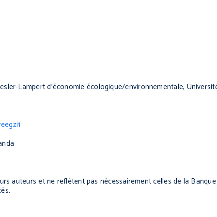
esler-Lampert
d’économie écologique/environnementale, Universit
eegzi1
wanda
eurs auteurs et ne reflètent pas nécessairement celles de la Banqu
cés.