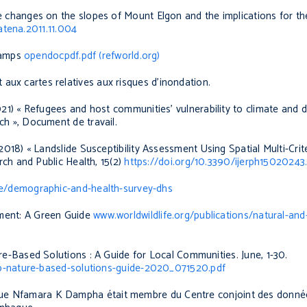
 changes on the slopes of Mount Elgon and the implications for th
catena.2011.11.004
camps
opendocpdf.pdf (refworld.org)
 aux cartes relatives aux risques d’inondation.
021)
«
Refugees and host communities’ vulnerability to climate and di
ach
»
,
Document de travail.
(2018)
«
Landslide Susceptibility Assessment Using Spatial Multi-Cri
rch and Public Health
, 15(2)
https://doi.org/10.3390/ijerph15020243
ce/demographic-and-health-survey-dhs
ent: A Green Guide
www.worldwildlife.org/publications/natural-an
re-Based Solutions : A Guide for Local Communities
.
June
, 1-30.
p-nature-based-solutions-guide-2020_071520.pdf
s que Nfamara K Dampha était membre du Centre conjoint des donnée