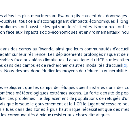
es aléas les plus meurtriers au Rwanda ; ils causent des dommages 
roductives, tout cela s’accompagnant d’impacts économiques à long
atiques sont aussi celles qui sont le résilientes. Nombreux sont l
tion face aux impacts socio-économiques et environnementaux indui
 dans des camps au Rwanda, ainsi que leurs communautés d’accueil
gatif sur leur résilience. Les déplacements prolongés risquent de r
rables face aux aléas climatiques. La politique du HCR sur les alte
es dans des camps et de rechercher d’autres modalités d’accueil
[2]
. Nous devons donc étudier les moyens de réduire la vulnérabilité
erres expliquent que les camps de réfugiés soient installés dans des
nomènes météorologiques extrêmes accrus. La forte densité de popu
rber ces problèmes. Le déplacement de populations de réfugiés d’un 
epris que lorsque le gouvernement et le HCR le jugent nécessaire po
ps situés dans des zones à plus haut risque nécessitent que des me
r les communautés à mieux résister aux chocs climatiques.