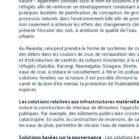
nature – également connues sous le nom de solutions d’inf
réfugiés afin de renforcer un développement conduisant à 
pratiques durables de planification, de conception, de ges
processus naturels dans l’environnement bâti afin de promo
non seulement à atténuer les effets des changements climat
prévenir l’érosion des sols, à améliorer la qualité de l’ea
urbains.
Au Rwanda, cela peut prendre la forme de systèmes de coll
des débris dans les couloirs de crue, de restauration des
et d’introduction de variétés de cultures résistantes à la 
réfugiés (Gatsibo, Karongi, Nyamagabe, Gisagara, Kirehe, e
eaux de crue, à réduire le ruissellement, à filtrer les pollu
solutions fondées sur la nature, il est possible d’inclure l
santé et du bien-être mental, la promotion de l’habitabilit
espèces.
Les solutions relatives aux infrastructures matérielle
inclure la construction de chenaux de dérivation, l’approf
publiques. Par exemple, des bâtiments publics bien constru
catastrophe. En outre, la construction de réservoirs, de 
les eaux de pluie, permettre de stocker l’eau de manière à 
Solutions basées sur la gouvernance
: Les
solutions b