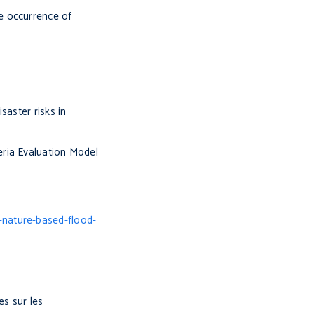
e occurrence of
saster risks in
teria Evaluation Model
.
d-nature-based-flood-
s sur les