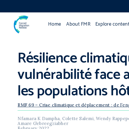
Home
About FMR
Explore conten
Résilience climati
vulnérabilité face 
les populations hô
RMF 69 – Crise climatique et déplacement : de l’en
Nfamara K Dampha, Colette Salemi, Wendy Rappepo
Amare Gebreegziabher
February 2022