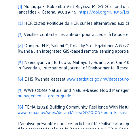
[1]
Mugagga F, Kakembo V et Buyinza M (2012)
«
Land use
landslides
»
,
Catena
, 90, 39-46.
https://doi.org/10.1016/j.
[2]
HCR (2014)
Politique du HCR sur les alternatives aux 
[3]
Veuillez contacter les auteurs pour accéder à l’étude et
[4]
Dampha N K, Salemi C, Polasky S et Egziabher A G (2
Rwanda : an integrated GIS-based remote sensing appro
[5]
Nsengiyumva J B, Luo G, Nahayo L, Huang X et Cai P 
in Rwanda
»
,
International Journal of Environmental Resea
[6]
DHS Rwanda dataset
www.statistics.gov.rw/datasour
[7]
WWF (2016)
Natural and Nature-based Flood Managem
management-a-green-guide
[8]
FEMA (2021)
Building Community Resilience With Natu
www.fema.gov/sites/default/files/2020-09/fema_Riskma
L’analyse présentée dans cet article a été réalisée alor