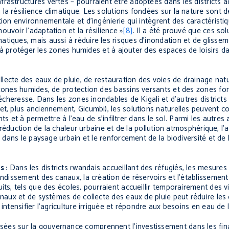
rastructures vertes – pourraient être adoptées dans les districts a
la résilience climatique. Les solutions fondées sur la nature sont 
tion environnementale et d’ingénierie qui intègrent des caractéristi
uvoir l’adaptation et la résilience »
[8]
. Il a été prouvé que ces so
iques, mais aussi à réduire les risques d’inondation et de glisseme
u, à protéger les zones humides et à ajouter des espaces de loisirs 
ecte des eaux de pluie, de restauration des voies de drainage natu
 zones humides, de protection des bassins versants et des zones fo
sécheresse. Dans les zones inondables de Kigali et d’autres districts
t, plus anciennement, Gicumbi), les solutions naturelles peuvent co
ants et à permettre à l’eau de s’infiltrer dans le sol. Parmi les autre
a réduction de la chaleur urbaine et de la pollution atmosphérique, l’
é dans le paysage urbain et le renforcement de la biodiversité et de 
s :
Dans les districts rwandais accueillant des réfugiés, les mesures
ondissement des canaux, la création de réservoirs et l’établissement 
its, tels que des écoles, pourraient accueillir temporairement des v
canaux et de systèmes de collecte des eaux de pluie peut réduire le
intensifier l’agriculture irriguée et répondre aux besoins en eau de 
asées sur la gouvernance comprennent l’investissement dans les f