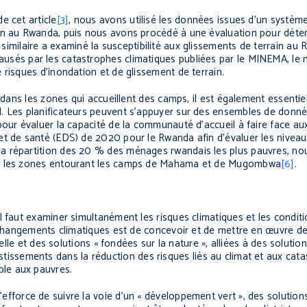
e cet article
[3]
, nous avons utilisé les données issues d’un systèm
ion au Rwanda, puis nous avons procédé à une évaluation pour déter
 similaire a examiné la susceptibilité aux glissements de terrain au
usés par les catastrophes climatiques publiées par le MINEMA, le m
 risques d’inondation et de glissement de terrain.
s dans les zones qui accueillent des camps, il est également essenti
. Les planificateurs peuvent s’appuyer sur des ensembles de donné
pour évaluer la capacité de la communauté d’accueil à faire face au
et de santé (EDS) de 2020 pour le Rwanda afin d’évaluer les nivea
a répartition des 20 % des ménages rwandais les plus pauvres, no
ans les zones entourant les camps de Mahama et de Mugombwa
[6]
.
l faut examiner simultanément les risques climatiques et les condi
x changements climatiques est de concevoir et de mettre en œuvre de
ielle et des solutions « fondées sur la nature », alliées à des solut
estissements dans la réduction des risques liés au climat et aux cat
le aux pauvres.
efforce de suivre la voie d’un « développement vert », des solution