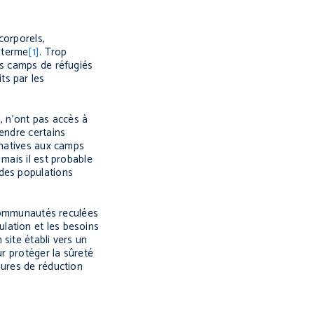
corporels,
 terme
[1]
. Trop
es camps de réfugiés
ts par les
, n’ont pas accès à
endre certains
rnatives aux camps
, mais il est probable
 des populations
 communautés reculées
lation et les besoins
site établi vers un
ur protéger la sûreté
sures de réduction