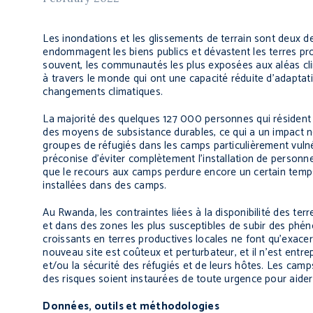
Les inondations et les glissements de terrain sont deux d
endommagent les biens publics et dévastent les terres p
souvent, les communautés les plus exposées aux aléas clim
à travers le monde qui ont une capacité réduite d’adapta
changements climatiques.
La majorité des quelques 127 000 personnes qui résident
des moyens de subsistance durables, ce qui a un impact né
groupes de réfugiés dans les camps particulièrement vulné
préconise d’éviter complètement l’installation de personn
que le recours aux camps perdure encore un certain temps
installées dans des camps.
Au Rwanda, les contraintes liées à la disponibilité des t
et dans des zones les plus susceptibles de subir des phé
croissants en terres productives locales ne font qu’exace
nouveau site est coûteux et perturbateur, et il n’est entr
et/ou la sécurité des réfugiés et de leurs hôtes. Les cam
des risques soient instaurées de toute urgence pour aide
Données, outils et méthodologies