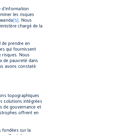
e d’information
miner les risques
 Rwanda
[5]
. Nous
inistère chargé de la
el de prendre en
es qui fournissent
x risques. Nous
ux de pauvreté dans
us avons constaté
tions topographiques
s solutions intégrées
ions de gouvernance et
astrophes offrent en
s fondées sur la