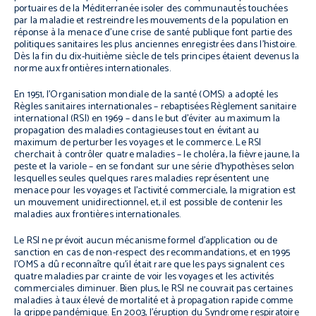
portuaires de la Méditerranée isoler des communautés touchées
par la maladie et restreindre les mouvements de la population en
réponse à la menace d’une crise de santé publique font partie des
politiques sanitaires les plus anciennes enregistrées dans l’histoire.
Dès la fin du dix-huitième siècle de tels principes étaient devenus la
norme aux frontières internationales.
En 1951, l’Organisation mondiale de la santé (OMS) a adopté les
Règles sanitaires internationales – rebaptisées Règlement sanitaire
international (RSI) en 1969 – dans le but d’éviter au maximum la
propagation des maladies contagieuses tout en évitant au
maximum de perturber les voyages et le commerce. Le RSI
cherchait à contrôler quatre maladies – le choléra, la fièvre jaune, la
peste et la variole – en se fondant sur une série d’hypothèses selon
lesquelles seules quelques rares maladies représentent une
menace pour les voyages et l’activité commerciale, la migration est
un mouvement unidirectionnel, et, il est possible de contenir les
maladies aux frontières internationales.
Le RSI ne prévoit aucun mécanisme formel d’application ou de
sanction en cas de non-respect des recommandations, et en 1995
l’OMS a dû reconnaître qu’il était rare que les pays signalent ces
quatre maladies par crainte de voir les voyages et les activités
commerciales diminuer. Bien plus, le RSI ne couvrait pas certaines
maladies à taux élevé de mortalité et à propagation rapide comme
la grippe pandémique. En 2003, l’éruption du Syndrome respiratoire