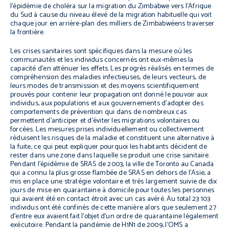
l’épidémie de choléra sur la migration du Zimbabwe vers l’Afrique
du Sud à cause du niveau élevé de la migration habituelle qui voit
chaque jour en arrière-plan des milliers de Zimbabwéens traverser
la frontière.
Les crises sanitaires sont spécifiques dans la mesure où les
communautés et les individus concernés ont eux-mêmes la
capacité d’en atténuer les effets. Les progrès réalisés en termes de
compréhension des maladies infectieuses, de leurs vecteurs, de
leurs modes de transmission et des moyens scientifiquement
prouvés pour contenir leur propagation ont donné le pouvoir aux
individus, aux populations et aux gouvernements d’adopter des
comportements de prévention qui dans de nombreux cas
permettent d’anticiper et d’éviter les migrations volontaires ou
forcées. Les mesures prises individuellement ou collectivement
réduisent les risques de la maladie et constituent une alternative à
la fuite, ce qui peut expliquer pourquoi les habitants décident de
rester dans une zone dans laquelle se produit une crise sanitaire.
Pendant l’épidémie de SRAS de 2003, la ville de Toronto au Canada
qui a connu la plus grosse flambée de SRAS en dehors de l’Asie, a
mis en place une stratégie volontaire et très largement suivie de dix
jours de mise en quarantaine à domicile pour toutes les personnes
qui avaient été en contact étroit avec un cas avéré. Au total 23 103
individus ont été confinés de cette manière alors que seulement 27
d’entre eux avaient fait l’objet d’un ordre de quarantaine légalement
exécutoire. Pendant la pandémie de H1N1 de 2009, l’OMS a