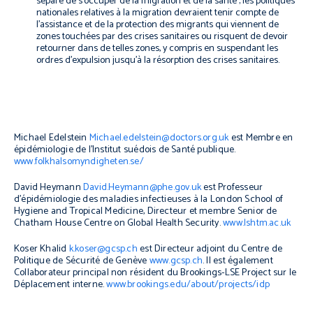
séparé de s’occuper de la migration et de la santé ; les politiques
nationales relatives à la migration devraient tenir compte de
l’assistance et de la protection des migrants qui viennent de
zones touchées par des crises sanitaires ou risquent de devoir
retourner dans de telles zones, y compris en suspendant les
ordres d’expulsion jusqu’à la résorption des crises sanitaires.
Michael Edelstein
Michael.edelstein@doctors.org.uk
est Membre en
épidémiologie de l’Institut suédois de Santé publique.
www.folkhalsomyndigheten.se/
David Heymann
David.Heymann@phe.gov.uk
est Professeur
d’épidémiologie des maladies infectieuses à la London School of
Hygiene and Tropical Medicine, Directeur et membre Senior de
Chatham House Centre on Global Health Security.
www.lshtm.ac.uk
Koser Khalid
k.koser@gcsp.ch
est Directeur adjoint du Centre de
Politique de Sécurité de Genève
www.gcsp.ch
.
Il est également
Collaborateur principal non résident du Brookings-LSE Project sur le
Déplacement interne.
www.brookings.edu/about/projects/idp