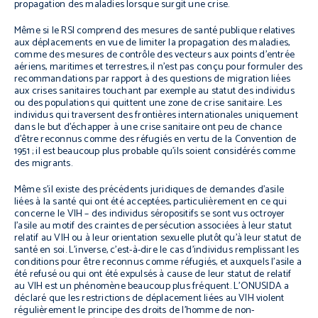
propagation des maladies lorsque surgit une crise.
Même si le RSI comprend des mesures de santé publique relatives
aux déplacements en vue de limiter la propagation des maladies,
comme des mesures de contrôle des vecteurs aux points d’entrée
aériens, maritimes et terrestres, il n’est pas conçu pour formuler des
recommandations par rapport à des questions de migration liées
aux crises sanitaires touchant par exemple au statut des individus
ou des populations qui quittent une zone de crise sanitaire. Les
individus qui traversent des frontières internationales uniquement
dans le but d’échapper à une crise sanitaire ont peu de chance
d’être reconnus comme des réfugiés en vertu de la Convention de
1951 ; il est beaucoup plus probable qu’ils soient considérés comme
des migrants.
Même s’il existe des précédents juridiques de demandes d’asile
liées à la santé qui ont été acceptées, particulièrement en ce qui
concerne le VIH – des individus séropositifs se sont vus octroyer
l’asile au motif des craintes de persécution associées à leur statut
relatif au VIH ou à leur orientation sexuelle plutôt qu’à leur statut de
santé en soi. L’inverse, c’est-à-dire le cas d’individus remplissant les
conditions pour être reconnus comme réfugiés, et auxquels l’asile a
été refusé ou qui ont été expulsés à cause de leur statut de relatif
au VIH est un phénomène beaucoup plus fréquent. L’ONUSIDA a
déclaré que les restrictions de déplacement liées au VIH violent
régulièrement le principe des droits de l’homme de non-