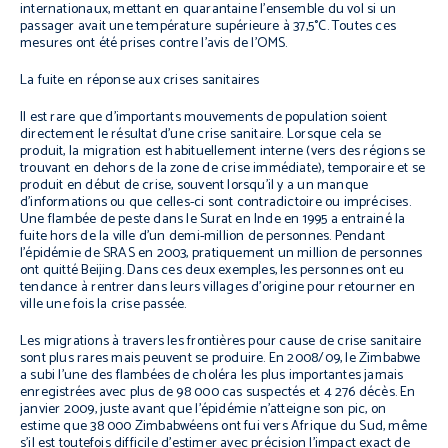
internationaux, mettant en quarantaine l’ensemble du vol si un
passager avait une température supérieure à 37,5°C. Toutes ces
mesures ont été prises contre l’avis de l’OMS.
La fuite en réponse aux crises sanitaires
Il est rare que d’importants mouvements de population soient
directement le résultat d’une crise sanitaire. Lorsque cela se
produit, la migration est habituellement interne (vers des régions se
trouvant en dehors de la zone de crise immédiate), temporaire et se
produit en début de crise, souvent lorsqu’il y a un manque
d’informations ou que celles-ci sont contradictoire ou imprécises.
Une flambée de peste dans le Surat en Inde en 1995 a entrainé la
fuite hors de la ville d’un demi-million de personnes. Pendant
l’épidémie de SRAS en 2003, pratiquement un million de personnes
ont quitté Beijing. Dans ces deux exemples, les personnes ont eu
tendance à rentrer dans leurs villages d’origine pour retourner en
ville une fois la crise passée.
Les migrations à travers les frontières pour cause de crise sanitaire
sont plus rares mais peuvent se produire. En 2008/09, le Zimbabwe
a subi l’une des flambées de choléra les plus importantes jamais
enregistrées avec plus de 98 000 cas suspectés et 4 276 décès. En
janvier 2009, juste avant que l’épidémie n’atteigne son pic, on
estime que 38 000 Zimbabwéens ont fui vers Afrique du Sud, même
s’il est toutefois difficile d’estimer avec précision l’impact exact de