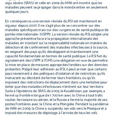
aigu sévère (SRAS) et celle en 2009 du H1N1 ont montré que les
maladies peuvent se propager dans le monde entier en seulement
quelques jours.
En conséquence, une version révisée du RSI est maintenant en
vigueur depuis 2007. Il ne s’agit plus de se concentrer sur des
maladies spécifiques mais sur des «urgences de santé publique de
portée internationale» (USPPI). La version révisée du RSI adopte une
approche préventive face à la propagation internationale des
maladies en insistant sur la responsabilité nationale en matière de
détection et de confinement des maladies infectieuses à la source,
en exigeant des pays qu’ils développent et maintiennent une
capacité fondamentale en termes de santé publique. Le RSI fait du
signalement des USPPI à l’OMS une obligation en vue de permettre
la mise en place de mesures appropriées fondées sur des données
probantes. Malgré leur adhésion au RSI, il peut arriver que certains
pays reviennent à des politiques d’isolation et de restriction, qu’ils
menacent ou décident de fermer leurs frontières, ou qu’ils
imposent des restrictions de déplacement dans une tentative pour
éviter que des maladies infectieuses n’entrent sur leur territoire.
Suite à l’épidémie de SRAS de 2003, le Kazakhstan, par exemple, a
fermé sa frontière longue de 1 700 km avec la Chine à tout trafic
routier, ferroviaire ou aérien, et la Russie a fermé la majorité de ses
postes frontières avec la Chine et la Mongolie. Pendant la pandémie
de H1N1 en 2009, la Chine a suspendu ses vols vers le Mexique et a
imposé des mesures de dépistage à l’arrivée de tous les vols