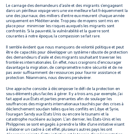
Le carnage des demandeurs d’asile et des migrants s’engageant
dans un périlleux voyage vers une vie meilleure fait fréquemment la
une des journaux; des milliers d’entre eux meurent chaque année
uniquement en Méditerranée. Trop peu de moyens sont mis en
place pour minimiser les risques auxquels les migrants sont
confrontés. Si la pauvreté, la vulnérabilité et la guerre sont
courantes à notre époque, la compassion se fait rare.
Il semble évident que nous manquons de volonté politique et peut
être de capacités pour développer un système robuste de protection
des demandeurs d’asile et des migrants souhaitant traverser les
frontières internationales. En effet, nous craignons d’encourager
davantage la migration, de compromettre notre sécurité et de ne
pas avoir suffisamment de ressources pour fournir assistance et
protection. Néanmoins, nous devons persévérer.
Une approche consiste à décomposer le défi de la protection en
sous-éléments plus faciles à gérer. Il y a trois ans, par exemple, j’ai
fait appel aux États et parties prenantes afin de soulager les
souffrances des migrants internationaux touchés par des crises à
déclenchement soudain telles que les conflits en Libye et Syrie,
l’ouragan Sandy aux États Unis ou encore le tsunami et la
catastrophe nucléaire au Japon. L’an dernier, les États-Unis et les
Philippines se sont engagés à prendre la tête d’une initiative visant
à élaborer un cadre à cet effet; plusieurs autres pays les ont