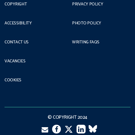
COPYRIGHT
PRIVACY POLICY
ACCESSIBILITY
PHOTO POLICY
CONTACT US
WRITING FAQS
VACANCIES
COOKIES
© COPYRIGHT 2024
Email
Twitter
Facebook
LinkedIn
VK