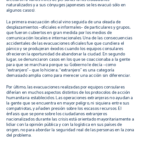
naturalizados y a sus cónyuges japoneses se les evacuó sólo en
algunos casos).
La primera evacuación oficial vino seguida de una oleada de
desplazamientos –oficiales e informales– de particulares y grupos,
que fueron cubiertos en gran medida por los medios de
comunicación locales e internacionales. Una de las consecuencias
accidentales de las evacuaciones oficiales fue que cundiera el
pánico y se produjeran éxodos cuando los equipos consulares
ofrecieron la oportunidad de abandonar la ciudad. En segundo
lugar, se denunciaron casos en los que se coaccionaba a la gente
para que se marchara porque su Gobierno le decía –como
“extranjero”– que lo hiciera; “extranjero” es una categoría
demasiado amplia como para merecer una acción sin diferenciar.
Por último, las evacuaciones realizadas por equipos consulares
diferían en muchos aspectos distintos de los protocolos de acción
humanitaria establecidos. Las operaciones extranjeras no ayudan a
la gente que se encuentra en mayor peligro, ni siquiera entre sus
compatriotas, y añaden presión sobre los escasos recursos. El
énfasis que se pone sobre los ciudadanos extranjeros
nacionalizados durante las crisis está orientado mayoritariamente a
lidiar con la opinión pública y con la logística en sus países de
origen, no para abordar la seguridad real de las personas en la zona
del problema.