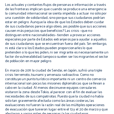
Los actuales y contantes flujos de personas e información a través
de las fronteras implican que cuando se produce una emergencia
la comunidad internacional se sienta impelida a actuar no sólo por
una cuestión de solidaridad, sino porque sus ciudadanos podrían
estar en peligro. Aunque la idea de que los Estados deben cuidar
de sus ciudadanos parece algo obvio, ¿es posible que sus acciones
causen más perjuicios que beneficios? Las crisis –que no
distinguen entre nacionalidades– tienden a provocar acciones
especiales por parte de Estados extranjeros para ayudar a aquellos
de sus ciudadanos que se encuentran fuera del país. Sin embargo,
ni está claro si los Estados pueden proporcionarles lo que
pretenden o lo que les piden, ni ser migrante es necesariamente un
factor de vulnerabilidad; tampoco suelen ser los migrantes el sector
de población en mayor peligro.
En marzo de 2011 la ciudad de Sendai, en Japón, sufrió una triple
crisis: terremoto, tsunami y amenaza radioactiva. Como no
constituye un punto turístico importante ni un centro de comercio
internacional son pocas las misiones diplomáticas que se llevan a
cabo en la ciudad. Al menos diecinueve equipos consulares
visitaron la zona desde Tokio, al parecer con el fin de evaluar las
necesidades de sus compatriotas. Puesto que la ciudad no había
sido tan gravemente afectada como las áreas costeras, las
evaluaciones no fueron la razón real de las múltiples operaciones
de evacuación que tuvieron lugar entre el 13 y el 20 de marzo y que
afectaron a varios miles de personas (a los ciudadanos