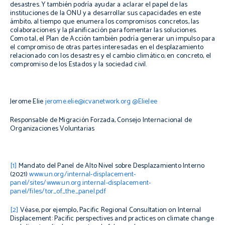
desastres. Y también podría ayudar a aclarar el papel de las
instituciones de la ONU y a desarrollar sus capacidades en este
ámbito, al tiempo que enumera los compromisos concretos, las
colaboraciones y la planificación para fomentar las soluciones.
Como tal, el Plan de Acción también podría generar un impulso para
el compromiso de otras partes interesadas en el desplazamiento
relacionado con los desastres y el cambio climático; en concreto, el
compromiso de los Estados y la sociedad civil.
Jerome Elie
jerome.elie@icvanetwork.org
@ElieJee
Responsable de Migración Forzada,
Consejo Internacional de
Organizaciones Voluntarias
[1]
Mandato del Panel de Alto Nivel sobre Desplazamiento Interno
(2021)
www.un.org/internal-displacement-
panel/sites/www.un.org.internal-displacement-
panel/files/tor_of_the_panel.pdf
[2]
Véase, por ejemplo, Pacific Regional Consultation on Internal
Displacement: Pacific perspectives and practices on climate change