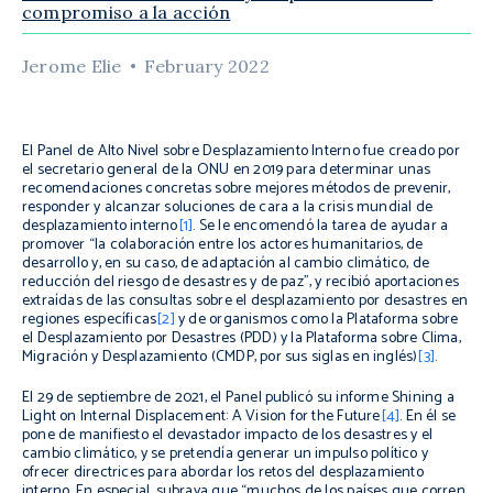
compromiso a la acción
Jerome Elie
February 2022
El Panel de Alto Nivel sobre Desplazamiento Interno
fue creado por
el secretario general de la ONU en 2019 para determinar unas
recomendaciones concretas sobre mejores métodos de prevenir,
responder y alcanzar soluciones de cara a la crisis mundial de
desplazamiento interno
[1]
.
Se le encomendó la tarea de ayudar a
promover “la colaboración entre los actores humanitarios, de
desarrollo y, en su caso, de adaptación al cambio climático, de
reducción del riesgo de desastres y de paz”, y recibió aportaciones
extraídas de las consultas sobre el desplazamiento por desastres en
regiones específicas
[2]
y de organismos como la Plataforma sobre
el Desplazamiento por Desastres (PDD) y la Plataforma sobre Clima,
Migración y Desplazamiento (CMDP, por sus siglas en inglés)
[3]
.
El 29 de septiembre de 2021, el Panel publicó su informe
Shining a
Light on Internal Displacement: A Vision for the Future
[4]
.
En él se
pone de manifiesto el devastador impacto de los desastres y el
cambio climático, y se pretendía generar un impulso político y
ofrecer directrices para abordar los retos del desplazamiento
interno. En especial, subraya que
“muchos de los países que corren