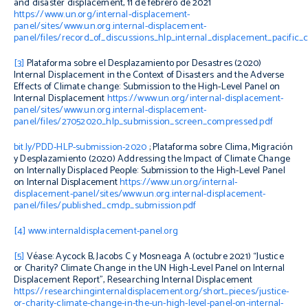
and disaster displacement, 11 de febrero de 2021
https://www.un.org/internal-displacement-
panel/sites/www.un.org.internal-displacement-
panel/files/record_of_discussions_hlp_internal_displacement_pacific_co
[3]
Plataforma sobre el Desplazamiento por Desastres (2020)
Internal Displacement in the Context of Disasters and the Adverse
Effects of Climate change: Submission to the High-Level Panel on
Internal Displacement
https://www.un.org/internal-displacement-
panel/sites/www.un.org.internal-displacement-
panel/files/27052020_hlp_submission_screen_compressed.pdf
bit.ly/PDD-HLP-submission-2020
; Plataforma sobre Clima, Migración
y Desplazamiento (2020)
Addressing the Impact of Climate Change
on Internally Displaced People: Submission to the High-Level Panel
on Internal Displacement
https://www.un.org/internal-
displacement-panel/sites/www.un.org.internal-displacement-
panel/files/published_cmdp_submission.pdf
[4]
www.internaldisplacement-panel.org
[5]
Véase: Aycock B, Jacobs C y Mosneaga A (octubre 2021) “Justice
or Charity? Climate Change in the UN High-Level Panel on Internal
Displacement Report”, Researching Internal Displacement
https://researchinginternaldisplacement.org/short_pieces/justice-
or-charity-climate-change-in-the-un-high-level-panel-on-internal-