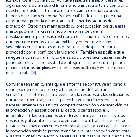
los expertos en contenidos. Aunque aplauden la labor del Panel,
algunos consideran que el Informe no enmarca el tema como una
cuestión de justicia climática, o que el cambio climático puede
haber sido tratado de forma “superficial”
[5]
, lo que supone una
oportunidad perdida de ayudar a subsanar las lagunas de
protección.
Otros han manifestado su preocupación por que este
marco pudiera “reforzar la noción errónea de que [el
desplazamiento por desastres] nunca o casi nunca es prolongado y
que requiere menos voluntad política y menos inversiones
sostenidas en soluciones duraderas que el desplazamiento
provocado por el conflicto y la violencia”. También es posible que
relegue la cuestión al ámbito de las soluciones técnicas en vez de
poner de relieve la necesidad de integrarla mejor en unos planes
nacionales más amplios, en los procesos políticos y en los marcos
multilaterales
[6]
.
Conviene tener en cuenta que el Informe se construye en torno al
concepto de interconexión y a la necesidad de trabajar
simultáneamente hacia la prevención, la respuesta y las soluciones
duraderas. Como tal, su enfoque en la prevención no implica
necesariamente una estricta compartimentación y desatención de
la protección y las soluciones. El capítulo central sobre “El
imperativo de las soluciones duraderas” incluye referencias a los
desastres y al cambio climático, en concreto al tratar la necesidad
de acciones más coherentes y coordinadas. El propio capítulo sobre
la prevención también presta atención a la interconexión entre esta
y las soluciones. Por ejemplo, señala las lagunas y la insuficiencia de