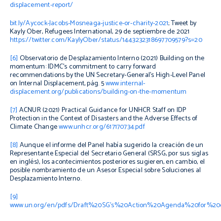
displacement-report/
bit.ly/Aycock-Jacobs-Mosneaga-justice-or-charity-2021
; Tweet by
Kayly Ober, Refugees International, 29 de septiembre de 2021
https://twitter.com/KaylyOber/status/1443232318697709579?s=20
[6]
Observatorio de Desplazamiento Interno (2021)
Building on the
momentum: IDMC’s commitment to carry forward
recommendations by the UN Secretary-General’s High-Level Panel
on Internal Displacement
, pág. 5
www.internal-
displacement.org/publications/building-on-the-momentum
[7]
ACNUR (2021)
Practical Guidance for UNHCR Staff on IDP
Protection in the Context of Disasters and the Adverse Effects of
Climate Change
www.unhcr.org/617170734.pdf
[8]
Aunque el informe del Panel había sugerido la creación de un
Representante Especial del Secretario General (SRSG, por sus siglas
en inglés), los acontecimientos posteriores sugieren, en cambio, el
posible nombramiento de un Asesor Especial sobre Soluciones al
Desplazamiento Interno.
[9]
www.un.org/en/pdfs/Draft%20SG’s%20Action%20Agenda%20for%20con