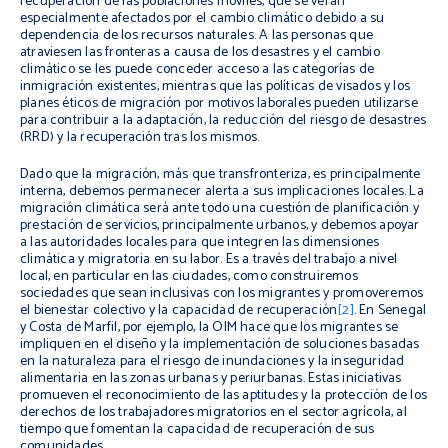
recuperación de las poblaciones móviles, que se verán
especialmente afectados por el cambio climático debido a su
dependencia de los recursos naturales. A las personas que
atraviesen las fronteras a causa de los desastres y el cambio
climático se les puede conceder acceso a las categorías de
inmigración existentes, mientras que las políticas de visados y los
planes éticos de migración por motivos laborales pueden utilizarse
para contribuir a la adaptación, la reducción del riesgo de desastres
(RRD) y la recuperación tras los mismos.
Dado que la migración, más que transfronteriza, es principalmente
interna, debemos permanecer alerta a sus implicaciones locales. La
migración climática será ante todo una cuestión de planificación y
prestación de servicios, principalmente urbanos, y debemos apoyar
a las autoridades locales para que integren las dimensiones
climática y migratoria en su labor. Es a través del trabajo a nivel
local, en particular en las ciudades, como construiremos
sociedades que sean inclusivas con los migrantes y promoveremos
el bienestar colectivo y la capacidad de recuperación
[2]
. En Senegal
y Costa de Marfil, por ejemplo, la OIM hace que los migrantes se
impliquen en el diseño y la implementación de soluciones basadas
en la naturaleza para el riesgo de inundaciones y la inseguridad
alimentaria en las zonas urbanas y periurbanas. Estas iniciativas
promueven el reconocimiento de las aptitudes y la protección de los
derechos de los trabajadores migratorios en el sector agrícola, al
tiempo que fomentan la capacidad de recuperación de sus
comunidades.