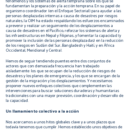
fenómenos y los sistemas de alerta temprana sobre los que se
fundamentan la preparación y la acción temprana. En su papel de
organismo coordinador (en el Enfoque Sectorial) para ayudar a las
personas desplazadas internas a causa de desastres por riesgos
naturales, la OIM ha estado respaldando los esfuerzos encaminados
a prevenir y realizar un seguimiento de los desplazamientos a
causa de desastres en el Pacífico, reforzar los sistemas de alerta y
las infraestructuras en Nepal y Filipinas, y fomentar la capacidad (y
promover la inclusión de las personas desplazadas) en la reducción
de los riesgos en Sudán del Sur, Bangladesh y Haití, y en África
Occidental, Meridional y Central.
Hemos de seguir tendiendo puentes entre dos conjuntos de
actores que con demasiada frecuencia han trabajado
aisladamente: los que se ocupan de la reducción de riesgos de
desastres y los planes de emergencia, y los que se encargan de la
gestión de la migración y los desplazamientos. Y necesitamos
proponer nuevos enfoques colectivos que complementen las
intervenciones para buscar soluciones duraderas y humanitarias
tradicionales con una mayor previsión, coordinación y desarrollo de
la capacidad.
Un llamamiento colectivo a la acción
Nos acercamos a unos hitos globales clave y a unos plazos que
todavía tenemos que cumplir. Hemos establecido unos objetivos de