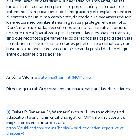
que conllevan los desastres y la degradación ambiental; resulta
fundamental contar con planes de preparación y reconocer de
antemano las implicaciones de la migración y el desplazamiento en
el contexto de un clima cambiante, de modo que podamos reducir
los efectos medioambientales negativos y proteger el desarrollo.
Quizá, más que nada, necesitemos una nueva narrativa común:
una que no esté paralizada por el temor a las personas en tránsito,
sino que reconozca plenamente los derechos, las capacidades y las
contribuciones de los más afectados por el cambio climático y que
busque soluciones efectivas que ofrezcan la posibilidad de elegir
entre quedarse o trasladarse.
António Vitorino
avitorino@iom.int
@IOMchief
Director general, Organización Internacional para las Migraciones
[1]
Oakes R, Banerjee S y Warner K (2020) “Human mobility and
adaptation to environmental change”, en OIM
Informe sobre las
migraciones en el mundo 2020
https://publications.iom.int/books/world-migration-report-2020-
chapter-9