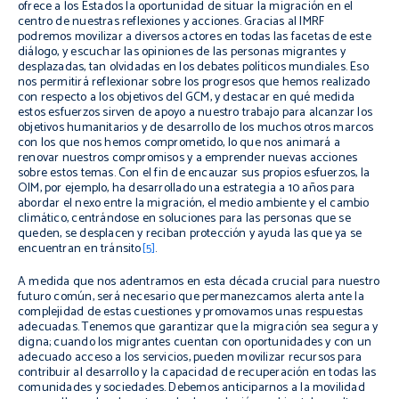
ofrece a los Estados la oportunidad de situar la migración en el
centro de nuestras reflexiones y acciones. Gracias al IMRF
podremos movilizar a diversos actores en todas las facetas de este
diálogo, y escuchar las opiniones de las personas migrantes y
desplazadas, tan olvidadas en los debates políticos mundiales. Eso
nos permitirá reflexionar sobre los progresos que hemos realizado
con respecto a los objetivos del GCM, y destacar en qué medida
estos esfuerzos sirven de apoyo a nuestro trabajo para alcanzar los
objetivos humanitarios y de desarrollo de los muchos otros marcos
con los que nos hemos comprometido, lo que nos animará a
renovar nuestros compromisos y a emprender nuevas acciones
sobre estos temas. Con el fin de encauzar sus propios esfuerzos, la
OIM, por ejemplo, ha desarrollado una estrategia a 10 años para
abordar el nexo entre la migración, el medio ambiente y el cambio
climático, centrándose en soluciones para las personas que se
queden, se desplacen y reciban protección y ayuda las que ya se
encuentran en tránsito
[5]
.
A medida que nos adentramos en esta década crucial para nuestro
futuro común, será necesario que permanezcamos alerta ante la
complejidad de estas cuestiones y promovamos unas respuestas
adecuadas. Tenemos que garantizar que la migración sea segura y
digna; cuando los migrantes cuentan con oportunidades y con un
adecuado acceso a los servicios, pueden movilizar recursos para
contribuir al desarrollo y la capacidad de recuperación en todas las
comunidades y sociedades. Debemos anticiparnos a la movilidad