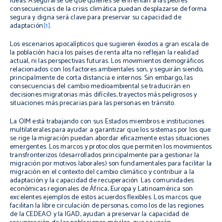
ideas. Asegurarse de que quienes se enfrentan a las peores
consecuencias de la crisis climática puedan desplazarse de forma
segura y digna será clave para preservar su capacidad de
adaptación
[1]
.
Los escenarios apocalípticos que sugieren éxodos a gran escala de
la población hacia los países de renta alta no reflejan la realidad
actual, ni las perspectivas futuras. Los movimientos demográficos
relacionados con los factores ambientales son, y seguirán siendo,
principalmente de corta distancia e internos. Sin embargo, las
consecuencias del cambio medioambiental se traducirán en
decisiones migratorias más difíciles, trayectos más peligrosos y
situaciones más precarias para las personas en tránsito.
La OIM está trabajando con sus Estados miembros e instituciones
multilaterales para ayudar a garantizar que los sistemas por los que
se rige la migración puedan abordar eficazmente estas situaciones
emergentes. Los marcos y protocolos que permiten los movimientos
transfronterizos (desarrollados principalmente para gestionar la
migración por motivos laborales) son fundamentales para facilitar la
migración en el contexto del cambio climático y contribuir a la
adaptación y la capacidad de recuperación. Las comunidades
económicas regionales de África, Europa y Latinoamérica son
excelentes ejemplos de estos acuerdos flexibles. Los marcos que
facilitan la libre circulación de personas, como los de las regiones
de la CEDEAO y la IGAD, ayudan a preservar la capacidad de