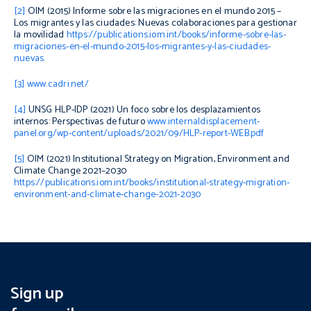
[2]
OIM (2015)
Informe sobre las migraciones en el mundo 2015 –
Los migrantes y las ciudades: Nuevas colaboraciones para gestionar
la movilidad
https://publications.iom.int/books/informe-sobre-las-
migraciones-en-el-mundo-2015-los-migrantes-y-las-ciudades-
nuevas
[3]
www.cadri.net/
[4]
UNSG HLP-IDP (2021)
Un foco sobre los desplazamientos
internos: Perspectivas de futuro
www.internaldisplacement-
panel.org/wp-content/uploads/2021/09/HLP-report-WEB.pdf
[5]
OIM (2021)
Institutional Strategy on Migration, Environment and
Climate Change 2021–2030
https://publications.iom.int/books/institutional-strategy-migration-
environment-and-climate-change-2021-2030
Sign up