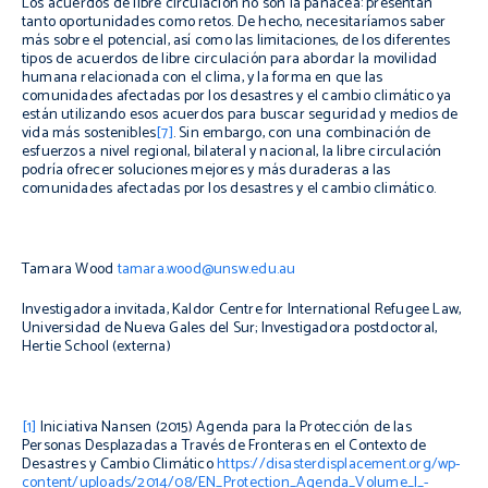
Los acuerdos de libre circulación no son la panacea: presentan
tanto oportunidades como retos. De hecho, necesitaríamos saber
más sobre el potencial, así como las limitaciones, de los diferentes
tipos de acuerdos de libre circulación para abordar la movilidad
humana relacionada con el clima, y la forma en que las
comunidades afectadas por los desastres y el cambio climático ya
están utilizando esos acuerdos para buscar seguridad y medios de
vida más sostenibles
[7]
. Sin embargo, con una combinación de
esfuerzos a nivel regional, bilateral y nacional, la libre circulación
podría ofrecer soluciones mejores y más duraderas a las
comunidades afectadas por los desastres y el cambio climático.
Tamara Wood
tamara.wood@unsw.edu.au
Investigadora invitada, Kaldor Centre for International Refugee Law,
Universidad de Nueva Gales del Sur; Investigadora postdoctoral,
Hertie School (externa)
[1]
Iniciativa Nansen (2015) Agenda para la Protección de las
Personas Desplazadas a Través de Fronteras en el Contexto de
Desastres y Cambio Climático
https://disasterdisplacement.org/wp-
content/uploads/2014/08/EN_Protection_Agenda_Volume_I_-