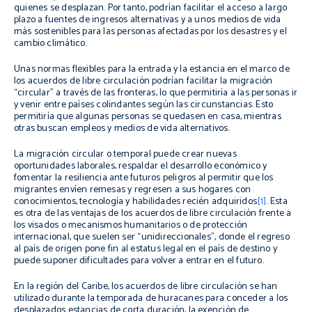
quienes se desplazan. Por tanto, podrían facilitar el acceso a largo
plazo a fuentes de ingresos alternativas y a unos medios de vida
más sostenibles para las personas afectadas por los desastres y el
cambio climático.
Unas normas flexibles para la entrada y la estancia en el marco de
los acuerdos de libre circulación podrían facilitar la migración
“circular” a través de las fronteras, lo que permitiría a las personas ir
y venir entre países colindantes según las circunstancias. Esto
permitiría que algunas personas se quedasen en casa, mientras
otras buscan empleos y medios de vida alternativos.
La migración circular o temporal puede crear nuevas
oportunidades laborales, respaldar el desarrollo económico y
fomentar la resiliencia ante futuros peligros al permitir que los
migrantes envíen remesas y regresen a sus hogares con
conocimientos, tecnología y habilidades recién adquiridos
[1]
. Esta
es otra de las ventajas de los acuerdos de libre circulación frente a
los visados o mecanismos humanitarios o de protección
internacional, que suelen ser “unidireccionales”, donde el regreso
al país de origen pone fin al estatus legal en el país de destino y
puede suponer dificultades para volver a entrar en el futuro.
En la región del Caribe, los acuerdos de libre circulación se han
utilizado durante la temporada de huracanes para conceder a los
desplazados estancias de corta duración, la exención de