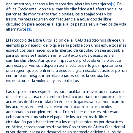
documentos y acceso a los mercados laborales extranjeros
[2]
. En
África Occidental, donde el cambio climático está afectando a los
patrones de movimiento tradicionales, los trabajadores y los
trashumantes recurren con frecuencia a acuerdos de libre
circulación para acceder al agua, a los pastizales y a medios de vida
alternativos
[3]
.
El Protocolo de Libre Circulación de la IGAD de 2020 nos ofrece un
ejemplo prometedor de lo que sería posible con unos esfuerzos más
específicos para hacer que la libertad de circulación sea accesible
para quienes se trasladan en el contexto de los desastres y el
cambio climático. Aunque el impacto del protocolo en la práctica
aún está por ver, su adopción por sí sola es un logro importante en
una región que se enfrenta a éxodos a gran escala causados por un
conjunto de riesgos interrelacionados, como la sequía, las
inundaciones, la violencia y los conflictos.
Las disposiciones específicas para facilitar la movilidad en caso de
desastre o a causa del cambio climático podrían incorporarse a los
acuerdos de libre circulación en otros lugares, ya sea modificando
los acuerdos existentes o celebrando acuerdos o protocolos
adicionales y complementarios. En un taller de partes interesadas
celebrado en 2019 sobre el papel de los acuerdos de libre
circulación para hacer frente a los desplazamientos por desastres
en África, representantes de varios Gobiernos de África Occidental
propusieron la idea de desarrollar un protocolo adicional a los de