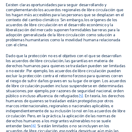
Existen claras oportunidades para seguir desarrollando y
complementando los acuerdos regionales de libre circulación que
los hagan más accesibles para las personas que se desplazan en el
contexto del cambio climático. Sin embargo, los orígenes de los
acuerdos de libre circulación en el desarrollo económico y la
liberalización del mercado suponen formidables barreras para la
adopción generalizada de la libre circulación como solución a
problemas humanitarios como la movilidad humana relacionada
con el clima.
Dado que la protección no es el objetivo con el que se desarrollan
los acuerdos de libre circulación, las garantías en materia de
derechos humanos para quienes se trasladan pueden ser limitadas
o no existir. Por ejemplo, los acuerdos de libre circulación pueden
excluir la protección contra el retorno forzoso para quienes corren
el riesgo de sufrir daños graves en su lugar de origen. Los acuerdos
de libre circulación pueden incluso suspenderse en determinadas
situaciones; por ejemplo, por razones de seguridad nacional, orden
público o incluso afluencia de refugiados
[5]
. En teoría, los derechos
humanos de quienes se trasladan están protegidos por otros
marcos internacionales, regionales o nacionales aplicables, e
independientemente de su inclusión (o no) en los acuerdos de libre
circulación. Pero, en la práctica, la aplicación de las normas de
derechos humanos a los migrantes vulnerables no se suele
entender bien
[6]
. Si están limitados o no se incluyen en los
acuerdos de libre circulación, eso podría desvirtuar aún más las