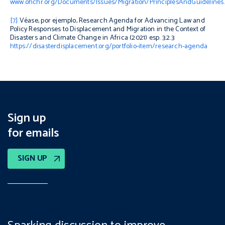
www.ohchr.org/Documents/Issues/Migration/PrinciplesAndGuidelines.
[7]
Véase, por ejemplo, Research Agenda for Advancing Law and
Policy Responses to Displacement and Migration in the Context of
Disasters and Climate Change in Africa (2021) esp. 3.2.3
https://disasterdisplacement.org/portfolio-item/research-agenda
Sign up
for emails
SIGN UP