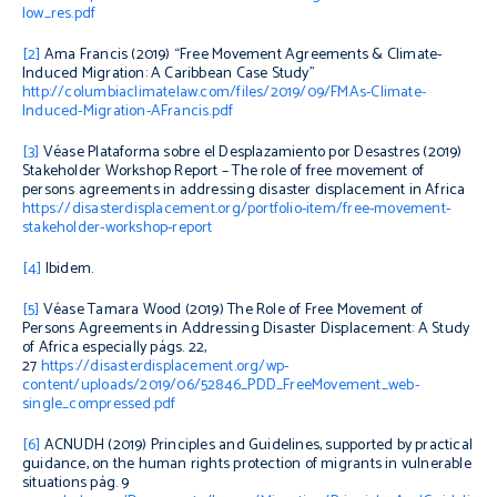
low_res.pdf
[2]
Ama Francis (2019) “Free Movement Agreements & Climate-
Induced Migration: A Caribbean Case Study”
http://columbiaclimatelaw.com/files/2019/09/FMAs-Climate-
Induced-Migration-AFrancis.pdf
[3]
Véase Plataforma sobre el Desplazamiento por Desastres (2019)
Stakeholder Workshop Report – The role of free movement of
persons agreements in addressing disaster displacement in Africa
https://disasterdisplacement.org/portfolio-item/free-movement-
stakeholder-workshop-report
[4]
Ibidem
.
[5]
Véase Tamara Wood (2019)
The Role of Free Movement of
Persons Agreements in Addressing Disaster Displacement: A Study
of Africa
especially págs. 22,
27
https://disasterdisplacement.org/wp-
content/uploads/2019/06/52846_PDD_FreeMovement_web-
single_compressed.pdf
[6]
ACNUDH (2019)
Principles and Guidelines, supported by practical
guidance, on the human rights protection of migrants in vulnerable
situations
pág. 9