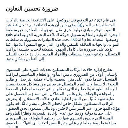
ضرورة تحسين التعاون
في عام 1957، تم التوقيع في بروكسل على الاتفاقية الخاصة بالركاب
المتسللين عبر البحر
[4]
. وفي حين أن هذه الاتفاقية لم تدخل قط قيد
التنفيذ، تتوفر مبادئ دولية أخرى مثل التوجيهات الصادرة عن منظمة
الهجرة الدولية واتفاقية تسهيل حركة الملاحة البحرية الدولية لعام 1965
وصيغتها المعدلة لعام 2018
[5]
. تحدد هذه المبادرات مسؤوليات سلطات
الموانئ والجهات المالكة للسفن والدول التي ترفع السفن أعلامها، كما
تؤكد على ضرورة بذل كامل الجهود الممكنة لتحديد جنسية الراكب
المتسلل، وتدعو جميع السلطات والأفراد المعنيين بإدارة حالات التسلل
إلى التعاون بشكلٍ وثيق.
تطرح إدارة حالات الركاب المتسللين تحديات كبيرة على المستوى
الإنساني. أولًا، من الضروري تأمين المأوى والطعام المناسبين للراكب
المتسلل عندما يكون على متن السفينة وأثناء عملية الترحيل أو طلب
اللجوء، لا سيما وأن الفرد المتسلل قد يعاني من مشاكل صحية بسبب
الرحلة الطويلة والخطيرة التي تحمّلها والتي تعرضه لمخاطر الصدمة
والمجاعة والجفاف وغيرها من المشاكل التي تستلزم الحصول على
عناية طبية. ثانيًا، من المهم للغاية تفادي حالات الاستغلال، إذ يتعرض
الركاب المتسللون بشكلٍ خاص لخطر الاتجار بالبشر. ثالثًا، قد يكون
هؤلاء المهاجرون غير الشرعيين لاجئين، وبالتالي يتمتعون بحق الحصول
على حماية دولية وربما حق عدم الإعادة القسرية. ونظرًا للظروف
الهشة التي يجدون أنفسهم فيها بعد رحلتهم الطويلة، من الضروري
مراقبة طريقة معاملتهم على متن السفن لتجنب أي انتهاكات لحقوق