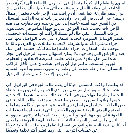
المأوى والطعام للراكب المتسلل في البرازيل بالإضافة إلى تذكرة سفر
لإعادته إلى وطنه الأصل والمستندات التي يحتاجها لذلك (بما في ذلك
جواز سفر طارئ)، كما ينبغي أن يراقب هذه الإجراءات باستمرار ممثلٌ
رسميٌ عن النادي في البرازيل وأن تحرس باب غرفة الراكب المتسلل
في الفندق جهة أمنية خاصة إلى حين ترحيله. وقد تتفاوت مدة هذه
الإجراءات بحسب شدة العوائق التي يواجهها الطاقم في تحديد هوية
الراكب المتسلل. ففي حال لم يمتلك الراكب أي مستندات شخصية،
تقتصر الوسائل المتوفرة لتحديد السفارة التي يجب التواصل معها على
إجراء ممثلي الأندية والشرطة الاتحادية مقابلات مع الفرد، وغالبًا ما
يتوجب على السفارات إجراء مقابلة إضافية لتأكيد جنسية الفرد قبل
إصدار الوثائق التي يحتاجها، ولا يمكن استهلال عملية الترحيل قبل إنجاز
هذه المراحل. علاوةً على ذلك، تطلب الشرطة الاتحادية والخطوط
الجوية المستخدمة للترحيل أن يرافق شخصان على الأقل الراكب
المتسلل أثناء رحلة عودته إلى وطنه. ولا تنتهي مسؤولية أندية الحماية
والتعويض إلا عند اكتمال عملية الترحيل.
قد يطلب الراكب المتسلل أحيانًا أن يقدم طلب لجوء في البرازيل. في
هذه الحالات، يتواصل مراسل من نادي الحماية والتعويض مع أعضاء
اللجنة الوطنية للمهاجرين في البلاد. بعد ذلك، تستلم الشرطة الاتحادية
جميع الوثائق الضرورية وتصدر بطاقة هوية مؤقتة لطالب اللجوء. في
بعض الحالات، يتواصل مراسل نادي الحماية والتعويض أيضًا مع منظمات
المجتمع المدني المعنية بشؤون اللاجئين، التي تدعمه لمساعدة طالب
اللجوء على مواجهة العوائق البيروقراطية المحتملة. وتنتهي مسؤولية
النادي ما إن تصدر الشرطة الاتحادية بطاقة الهوية المؤقتة، ما يعني
أحيانًا أن أندية الحماية والتعويض تفضل التعامل مع طلبات اللجوء عوضًا
عن عمليات الترحيل التي ربما تُعتبر أكثر تكلفة وتعقيدًا.