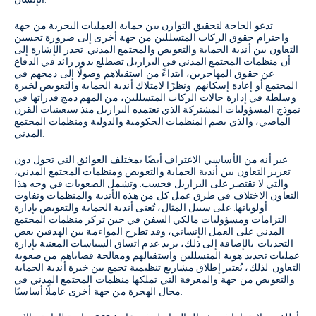
الإنسان.
تدعو الحاجة لتحقيق التوازن بين حماية العمليات البحرية من جهة
واحترام حقوق الركاب المتسللين من جهة أخرى إلى ضرورة تحسين
التعاون بين أندية الحماية والتعويض والمجتمع المدني. تجدر الإشارة إلى
أن منظمات المجتمع المدني في البرازيل تضطلع بدور رائد في الدفاع
عن حقوق المهاجرين، ابتداءً من استقبلاهم وصولًا إلى دمجهم في
المجتمع أو إعادة إسكانهم. ونظرًا لامتلاك أندية الحماية والتعويض لخبرة
وسلطة في إدارة حالات الركاب المتسللين، من المهم دمج قدراتها في
نموذج المسؤوليات المشتركة الذي تعتمده البرازيل منذ سبعينيات القرن
الماضي، والذي يضم المنظمات الحكومية والدولية ومنظمات المجتمع
المدني.
غير أنه من الأساسي الاعتراف أيضًا بمختلف العوائق التي تحول دون
تعزيز التعاون بين أندية الحماية والتعويض ومنظمات المجتمع المدني،
والتي لا تقتصر على البرازيل فحسب. وتشمل الصعوبات في وجه هذا
التعاون الاختلاف في طرق عمل كل من هذه الأندية والمنظمات وتفاوت
أولوياتها. على سبيل المثال، تُعنى أندية الحماية والتعويض بإدارة
التزامات ومسؤوليات مالكي السفن في حين تركز منظمات المجتمع
المدني على العمل الإنساني، وقد تطرح المواءمة بين الهدفين بعض
التحديات. بالإضافة إلى ذلك، يزيد عدم اتساق السياسات المعنية بإدارة
عمليات تحديد هوية المتسللين واستقبالهم ومعالجة قضاياهم من صعوبة
التعاون. لذلك، يُعتبر إطلاق مشاريع تنظيمية تجمع بين خبرة أندية الحماية
والتعويض من جهة والمعرفة التي تملكها منظمات المجتمع المدني في
مجال الهجرة من جهة أخرى عاملًا أساسيًا.