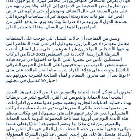
الهادئ يعرّض الأشخاص المهاجرين إلى مخاطر كبيرة، إذ يواجهون عددًا
من الظروف غير الصحية التي قد تؤدي إلى الوفاة، وقد يتم رميهم من
على متن السفينة في حال اكتشاف وجودهم أو حتى تركهم في عرض
البحر على طوافات نجاة رديئة الجودة. غير أن سياسات الهجرة التي
تعتمدها الدول الأوروبية تزداد صرامةً يومًا بعد يوم، ما يدفع الكثير من
المهاجرين للجوء إلى التسلل، وهذا اتجاه يثير القلق.
وليس من المفاجئ أن حالات التسلل التي يتوجب على السلطات
التعامل معها تزداد في البرازيل، وهو دليل آخر على شدة المخاطر التي
يواجهها الأشخاص المهاجرون غير الشرعيين. على سبيل المثال، أنقذت
الشرطة البرازيلية الاتحادية في أغسطس 2023 عددًا من الركاب
المتسللين الآتين من نيجيريا الذين كانوا قد اختبؤوا في غرفة قيادة
سفينة شحن بالقرب من ميناء فيتوريا على الساحل الجنوبي الشرقي
للبلاد
[2]
. وتوجب على هؤلاء الأفراد شرب مياه البحر المالحة على مدى
14 يومًا بعد أن نفد مخزون الطعام والمياه الصالحة للشرب بحوزتهم بعد
اجتياز 4000 ميل في مخبئهم.
يُفترض أن تشكل أندية الحماية والتعويض جزءًا من الحل في هذا الصدد.
أُنشئت أندية الحماية والتعويض في القرن التاسع عشر في بريطانيا
بهدف حماية العمليات التجارية وتغطية مجموعة واسعة من الالتزامات،
من ضمنها مساعدة مالكي السفن على تقديم خدمات مناسبة للركاب
المتسللين الذين قد يُعثر عليهم على متن سفنهم
[3]
. تقع مكاتب معظم
هذه الأندية اليوم في أوروبا فيما تأخذ المجموعة الدولية لأندية الحماية
والتعويض من لندن مقرًا لها. وتضم المجموعة 13 ناديًا يغطي عملها
حوالي 90 في المئة من حجم الشحنات حول العالم. في حال العثور على
راكب(ة) متسلل(ة) على متن إحدى السفن، قد تكون الشركة المسؤولة