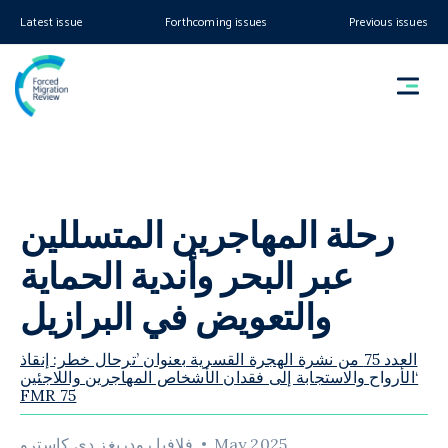
Latest issue
Forthcoming issues
Previous issues
رحلة المهاجرين المتسللين
عبر البحر وأندية الحماية
والتعويض في البرازيل
العدد 75 من نشرة الهجرة القسرية بعنوان ’ترحال خطر: إنقاذ
الأرواح والاستجابة إلى فقدان الأشخاص المهاجرين واللاجئين‘
FMR 75
May 2025
فلافيا رودريغز دي كاسترو