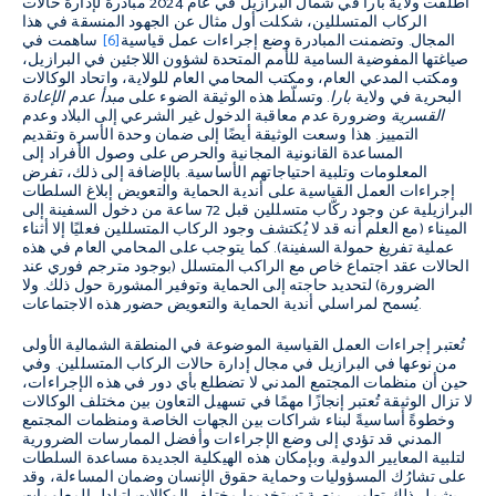
أطلقت ولاية بارا في شمال البرازيل في عام 2024 مبادرة لإدارة حالات
الركاب المتسللين، شكلت أول مثال عن الجهود المنسقة في هذا
المجال. وتضمنت المبادرة وضع إجراءات عمل قياسية
[6]
ساهمت في
صياغتها المفوضية السامية للأمم المتحدة لشؤون اللاجئين في البرازيل،
ومكتب المدعي العام، ومكتب المحامي العام للولاية، واتحاد الوكالات
البحرية في ولاية
بارا
. وتسلّط هذه الوثيقة الضوء على
مبدأ عدم الإعادة
القسرية
وضرورة عدم معاقبة الدخول غير الشرعي إلى البلاد وعدم
التمييز. هذا وسعت الوثيقة أيضًا إلى ضمان وحدة الأسرة وتقديم
المساعدة القانونية المجانية والحرص على وصول الأفراد إلى
المعلومات وتلبية احتياجاتهم الأساسية. بالإضافة إلى ذلك، تفرض
إجراءات العمل القياسية على أندية الحماية والتعويض إبلاغ السلطات
البرازيلية عن وجود ركّاب متسللين قبل 72 ساعة من دخول السفينة إلى
الميناء (مع العلم أنه قد لا يُكتشف وجود الركاب المتسللين فعليًا إلا أثناء
عملية تفريغ حمولة السفينة). كما يتوجب على المحامي العام في هذه
الحالات عقد اجتماع خاص مع الراكب المتسلل (بوجود مترجم فوري عند
الضرورة) لتحديد حاجته إلى الحماية وتوفير المشورة حول ذلك. ولا
يُسمح لمراسلي أندية الحماية والتعويض حضور هذه الاجتماعات.
تُعتبر إجراءات العمل القياسية الموضوعة في المنطقة الشمالية الأولى
من نوعها في البرازيل في مجال إدارة حالات الركاب المتسللين. وفي
حين أن منظمات المجتمع المدني لا تضطلع بأي دور في هذه الإجراءات،
لا تزال الوثيقة تُعتبر إنجازًا مهمًا في تسهيل التعاون بين مختلف الوكالات
وخطوةً أساسيةً لبناء شراكات بين الجهات الخاصة ومنظمات المجتمع
المدني قد تؤدي إلى وضع الإجراءات وأفضل الممارسات الضرورية
لتلبية المعايير الدولية. وبإمكان هذه الهيكلية الجديدة مساعدة السلطات
على تشارُك المسؤوليات وحماية حقوق الإنسان وضمان المساءلة، وقد