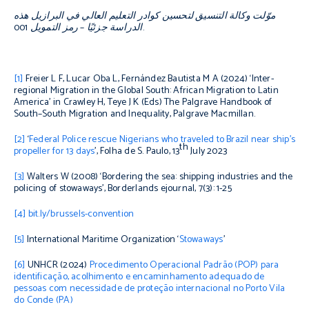
موّلت وكالة التنسيق لتحسين كوادر التعليم العالي في البرازيل هذه
الدراسة جزئيًا – رمز التمويل 001.
[1]
Freier L F, Lucar Oba L, Fernández Bautista M A (2024) ‘Inter-
regional Migration in the Global South: African Migration to Latin
America’ in Crawley H, Teye J K (Eds)
The Palgrave Handbook of
South–South Migration and Inequality
, Palgrave Macmillan.
[2]
‘
Federal Police rescue Nigerians who traveled to Brazil near ship’s
th
propeller for 13 days
’,
Folha de S. Paulo,
13
July 2023
[3]
Walters W (2008) ‘Bordering the sea: shipping industries and the
policing of stowaways’,
Borderlands ejournal
,
7(3): 1-25
[4]
bit.ly/brussels-convention
[5]
International Maritime Organization ‘
Stowaways
’
[6]
UNHCR (2024)
Procedimento Operacional Padrão (POP) para
identificação, acolhimento e encaminhamento adequado de
pessoas com necessidade de proteção internacional no Porto Vila
do Conde (PA
)