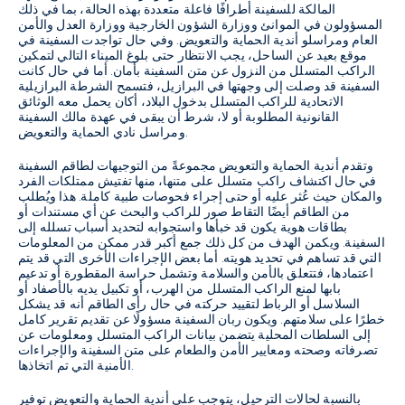
المالكة للسفينة أطرافًا فاعلة متعددة بهذه الحالة، بما في ذلك
المسؤولون في الموانئ ووزارة الشؤون الخارجية ووزارة العدل والأمن
العام ومراسلو أندية الحماية والتعويض. وفي حال تواجدت السفينة في
موقع بعيد عن الساحل، يجب الانتظار حتى بلوغ الميناء التالي لتمكين
الراكب المتسلل من النزول عن متن السفينة بأمان. أما في حال كانت
السفينة قد وصلت إلى وجهتها في البرازيل، فتسمح الشرطة البرازيلية
الاتحادية للراكب المتسلل بدخول البلاد، أكان يحمل معه الوثائق
القانونية المطلوبة أو لا، شرط أن يبقى في عهدة مالك السفينة
ومراسل نادي الحماية والتعويض.
وتقدم أندية الحماية والتعويض مجموعةً من التوجيهات لطاقم السفينة
في حال اكتشاف راكب متسلل على متنها، منها تفتيش ممتلكات الفرد
والمكان حيث عُثر عليه أو حتى إجراء فحوصات طبية كاملة. هذا ويُطلب
من الطاقم أيضًا التقاط صور للراكب والبحث عن أي مستندات أو
بطاقات هوية يكون قد خبأها واستجوابه لتحديد أسباب تسلله إلى
السفينة. ويكمن الهدف من كل ذلك جمع أكبر قدر ممكن من المعلومات
التي قد تساهم في تحديد هويته. أما بعض الإجراءات الأخرى التي قد يتم
اعتمادها، فتتعلق بالأمن والسلامة وتشمل حراسة المقطورة أو تدعيم
بابها لمنع الراكب المتسلل من الهرب، أو تكبيل يديه بالأصفاد أو
السلاسل أو الرباط لتقييد حركته في حال رأى الطاقم أنه قد يشكل
خطرًا على سلامتهم. ويكون ربان السفينة مسؤولًا عن تقديم تقرير كامل
إلى السلطات المحلية يتضمن بيانات الراكب المتسلل ومعلومات عن
تصرفاته وصحته ومعايير الأمن والطعام على متن السفينة والإجراءات
الأمنية التي تم اتخاذها.
بالنسبة لحالات الترحيل، يتوجب على أندية الحماية والتعويض توفير