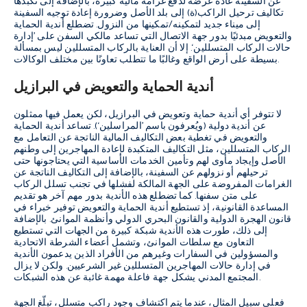
عن السفينة عادةً عرضة لدفع غرامة مالية كبيرة، بالإضافة إلى تكبدها
تكاليف ترحيل الراكب(ة) إلى بلد الأصل وضرورة إعادة توجيه السفينة
إلى ميناء جديد لتمكينه/تمكينها من النزول. تضطلع أندية الحماية
والتعويض مبدئيًا بدور جهة الاتصال التي تساعد مالكي السفن على ’إدارة
حالات الركاب المتسللين‘. إلا أن العناية بالركاب المتسللين ليس بمسألة
بسيطة على أرض الواقع وغالبًا ما تتطلب تعاونًا بين مختلف الوكالات.
أندية الحماية والتعويض في البرازيل
لا تتوفر أي أندية حماية وتعويض في البرازيل، لكن يعمل فيها ممثلون
عن أندية دولية (ويُعرفون باسم ’المراسلين‘). تساعد أندية الحماية
والتعويض في تغطية بعض التكاليف المالية الناتجة عن التعامل مع
الركاب المتسللين، مثل التكاليف المتكبدة لإعادة المهاجرين إلى وطنهم
الأصل وإيجاد مأوى لهم وتأمين الخدمات الأساسية التي يحتاجونها حتى
ترحيلهم أو نزولهم عن السفينة، بالإضافة إلى التكاليف الناتجة عن
الغرامات المفروضة على الجهة المالكة لفشلها في تجنب تسلل الركاب
على متن سفنها. كما تضطلع هذه الأندية بدور مهم آخر هو تقديم
المساعدة القانونية، إذ تستطيع أندية الحماية والتعويض توفير خبراء في
قانون الهجرة الدولية والقانون البحري الدولي وأنظمة الموانئ. بالإضافة
إلى ذلك، طورت هذه الأندية شبكة كبيرة من الجهات التي تستطيع
التعاون مع سلطات الموانئ، وتشمل أعضاء الشرطة الاتحادية
والمسؤولين في السفارات وغيرهم من الأفراد الذين يدعمون الأندية
في إدارة حالات المهاجرين المتسللين غير الشرعيين. ولكن لا يزال
المجتمع المدني يشكل جهة فاعلة مهمة غائبة عن هذه الشبكات.
فعلى سبيل المثال، عندما يتم اكتشاف وجود راكب متسلل، تبلّغ الجهة