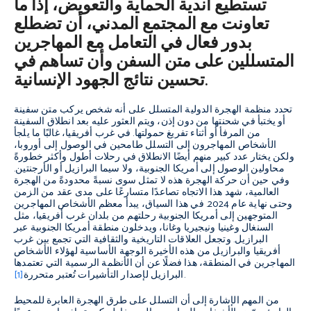
تستطيع أندية الحماية والتعويض، إذا ما
تعاونت مع المجتمع المدني، أن تضطلع
بدور فعال في التعامل مع المهاجرين
المتسللين على متن السفن وأن تساهم في
تحسين نتائج الجهود الإنسانية.
تحدد منظمة الهجرة الدولية المتسلل على أنه شخص يركب متن سفينة
أو يختبأ في شحنتها من دون إذن، ويتم العثور عليه بعد انطلاق السفينة
من المرفأ أو أثناء تفريغ حمولتها. في غرب أفريقيا، غالبًا ما يلجأ
الأشخاص المهاجرون إلى التسلل طامحين في الوصول إلى أوروبا،
ولكن يختار عدد كبير منهم أيضًا الانطلاق في رحلات أطول وأكثر خطورةً
محاولين الوصول إلى أمريكا الجنوبية، ولا سيما البرازيل أو الأرجنتين.
وفي حين أن حركة الهجرة هذه لا تمثل سوى نسبةً محدودةً من الهجرة
العالمية، شهد هذا الاتجاه تصاعدًا متسارعًا على مدى عقد من الزمن
وحتى نهاية عام 2024. في هذا السياق، يبدأ معظم الأشخاص المهاجرين
المتوجهين إلى أمريكا الجنوبية رحلتهم من بلدان غرب أفريقيا، مثل
السنغال وغينيا ونيجيريا وغانا، ويدخلون منطقة أمريكا الجنوبية عبر
البرازيل. وتجعل العلاقات التاريخية والثقافية التي تجمع بين غرب
أفريقيا والبرازيل من هذه الأخيرة الوجهة الأساسية لهؤلاء الأشخاص
المهاجرين في المنطقة، هذا فضلًا عن أن الأنظمة الرسمية التي تعتمدها
.
البرازيل لإصدار التأشيرات تُعتبر متحررة
[1]
من المهم الإشارة إلى أن التسلل على طرق الهجرة العابرة للمحيط