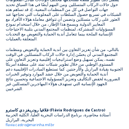
يشمل ذلك تطوير منصة تستخدمها مختلف الوكالات لتبادل المعلومات
حول حالات الركاب المتسللين. ومن المهم أيضًا في هذا السياق تحديد
جهات التواصل في كل من المنظمات المعنية، إذ قد تساهم هذه
الشبكات في تسريع حصول السلطات على المعلومات التي تحتاجها عند
العثور على ركاب متسللين وتضمن أن تتوافق معاملة هؤلاء الأفراد مع
المعايير الدولية. ويسمح هذا الإطار، من خلال استخدام نموذج
المسؤوليات المشتركة، لمنظمات المجتمع المدني بتلبية الاحتياجات
الإنسانية الملحة بينما تتعامل أندية الحماية والتعويض مع التحديات
المتعلقة بالعمليات.
بالتالي، من شأن تعزيز التعاون بين أندية الحماية والتعويض ومنظمات
المجتمع المدني أن يحسّن إدارة حالات الركاب المتسللين. في الوقت
نفسه، يمكن تسهيل وضع استراتيجيات إقليمية وتعزيز التعاون على
المستوى الوطني من خلال تطوير شبكات تمتد على منطقة أمريكا
الجنوبية بقيادة البرازيل والأرجنتين. كما تستطيع المبادرات الإقليمية دعم
أندية الحماية والتعويض من خلال حشد الموارد وتوفير الخبرات
الضرورية لخفض التكاليف وتعزيز المسؤولية الاجتماعية وتحسين نتائج
الجهود الإنسانية التي تستهدف هؤلاء المهاجرين المتسللين غير
الشرعيين.
via Rodrigues de Castro)
á
فلافيا رودريغز دي كاسترو (Fl
أستاذة محاضِرة، برنامج الدراسات البحرية العليا، الكلية الحربية
البحرية، البرازيل
flavia.castro@marinha.mil.br