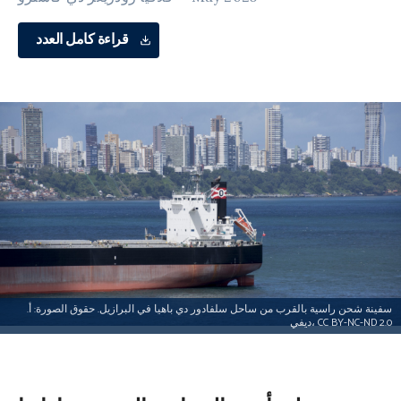
قراءة كامل العدد
سفينة شحن راسية بالقرب من ساحل سلفادور دي باهيا في البرازيل. حقوق الصورة: أ.
ديفي، CC BY-NC-ND 2.0