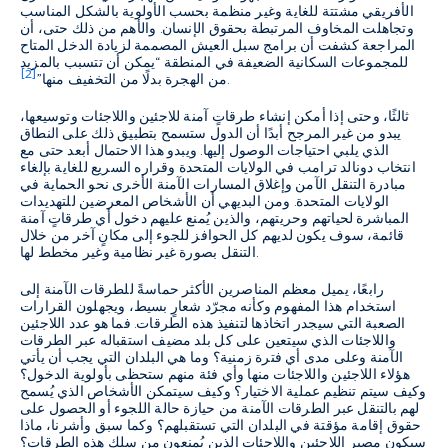
الأفريقي مشتتة للغاية وغير منظمة بحسب الأولوية بالشكل المناسب
وتجاهلت المخاوف المرتبطة بحقوق الإنسان. والأهم من ذلك حتى، أن
المراجعة كشفت أن برامج سبل العيش المصممة لزيادة الدخل المتاح
للمجموعات السكانية الضعيفة في المنطقة “يمكن أن تتسبب بالمزيد
[2]
.
من الهجرة بدلًا من التخفيف منها”
ثالثًا، وحتى إذا أمكن إنشاء طرقاتٍ آمنة للاجئين واللاجئات وتوسيعها،
يبدو من غير المرجح أبدًا أن الدول ستسمح بتطبيق ذلك على النطاق
الذي يلبي احتياجات الوصول إليها. ويبدو هذا الاحتمال أبعد حتى مع
انتخاب دونالد ترامب في الولايات المتحدة وقراره السريع للغاية بإلغاء
مبادرة التنقل الآمن وإغلاق المسارات الآمنة الأخرى نحو الحماية في
الولايات المتحدة. ومن البديهي أن الأشخاص المعرضين للتهديدات
المباشرة لحياتهم وحريتهم، والذين يُمنع عليهم دخول أي طرقاتٍ آمنة
قائمة، سوف يكون لديهم كل الحوافز للجوء إلى مكانٍ آخر من خلال
التنقل بصورة غير نظامية وغير مخطط لها.
رابعًا، يميل معظم المناصرين الأكثر حماسةً للطرقات الآمنة إلى
استخدام هذا المفهوم وكأنه مجرّد شعارٍ بسيط، ويجهلون القرارات
الصعبة التي سيجدر اتخاذها لتنفيذ هذه الطرقات. فما هو عدد اللاجئين
واللاجئات الذي سيتعين على كل بلد مضيف استقباله عبر الطرقات
الآمنة وعلى مدى أي فترة زمنية؟ وما هي البلدان التي يجب أن يأتي
هؤلاء اللاجئين واللاجئات منها وأي فئة منهم ستحظى بأولوية الدخول؟
وكيف سيتم تنظيم عملية الاختيار؟ وكيف سيتمكن الأشخاص الذي يُسمح
لهم بالتنقل عبر الطرقات الآمنة من حيازة حالة اللجوء أو الحصول على
حقوق إقامة مؤقتة في البلدان التي تستقبلهم؟ وكما سبق وأشرنا، ماذا
سيكون مصير اللاجئين واللاجئات الذين يُمنعون من سلك هذه الطرقات؟