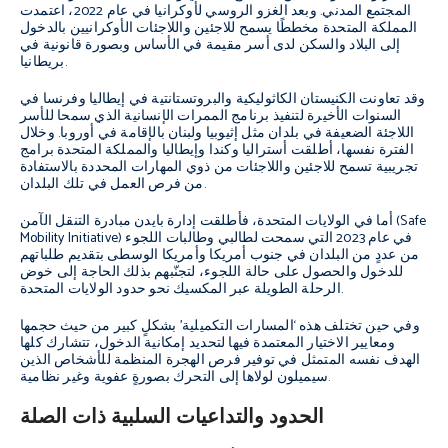
المجتمع المدني. وبعد الغزو الروسي لأوكرانيا في عام 2022، اعتمدت
المملكة المتحدة مخططًا يسمح للاجئين واللاجئات الأوكرانيين بالدخول
إلى البلاد والسكن لدى أسر مقيمة في الأساس وبصورة قانونية في
بريطانيا.
وقد تعاونت الكنيستان الكاثوليكية والبروتستانتية في إيطاليا وفرنسا في
السنوات الأخيرة لتنفيذ برنامج الممرات الإنسانية الذي سمحا للأسر
اللاجئة الضعيفة في بلدان مثل إثيوبيا ولبنان بالإقامة في أوروبا. وخلال
الفترة نفسها، أطلقت أستراليا وكندا وإيطاليا والمملكة المتحدة برامج
تجريبية تسمح للاجئين واللاجئات من ذوي المهارات المحددة بالاستفادة
من فرص العمل في تلك البلدان.
أما في الولايات المتحدة، فأطلقت إدارة بايدن مبادرة التنقل الآمن (Safe
Mobility Initiative) في عام 2023 التي سمحت لطالبي وطالبات اللجوء
من عددٍ من البلدان في جنوب أمريكا وأمريكا الوسطى بتقديم طلباتهم
للدخول والحصول على حالة اللجوء، لتجنّبهم بذلك الحاجة إلى خوض
الرحلة الطويلة عبر المكسيك نحو حدود الولايات المتحدة.
وفي حين تختلف هذه ‘المسارات التكميلية’ بشكلٍ كبير من حيث حجمها
ومعايير الاختيار المعتمدة فيها لتحديد إمكانية الدخول، تتشارك كلها
الهدف نفسه المتمثل في توفير فرص الهجرة المنظمة للأشخاص الذين
سيميلون لولاها إلى التحرك بصورةٍ عفوية وغير نظامية.
الحدود والتداعيات السلبية ذات الصلة