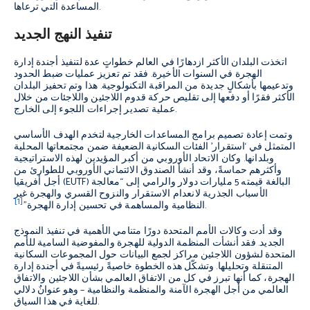
المساعدة التي ترعاها.
تنفيذ النهج الجديد
اتخذت البلدان الأكثر ازدهارًا في العالم خطواتٍ عدة لتنفيذ أجندة إدارة
الهجرة في السنوات الأخيرة. فقد تم تعزيز عمليات ضبط الحدود
وتدعيمها بأشكالٍ جديدة من المراقبة التكنولوجية. هذا وتم تحفيز البلدان
الأكثر فقرًا أو دفعها إلى تقليص حركة قدوم اللاجئين واللاجئات من خلال
عملية تصدير إجراءات اللجوء إلى الخارج.
وتمت إعادة تصميم برامج المساعدات الخارجية لتخدم الهدف الأساسي
المتمثل في ‘استقرار’ الفئات السكانية الضعيفة ضمن مجتمعاتها المحلية
وبلدانها. وكان الاتحاد الأوروبي من أكبر المؤيدين لهذه الاستراتيجية
وأكثرهم حماسةً، وقد أنشأ الصندوق الائتماني الأوروبي للطوارئ من
أجل أفريقيا (EUTF) البالغة قيمته 5 مليارات دولار والرامي إلى “معالجة
الأسباب الجذرية لانعدام الاستقرار والنزوح القسري والهجرة غير
[1]
.
النظامية والمساهمة في تحسين إدارة الهجرة”
وقد أدت وكالات الأمم المتحدة دورًا متنامي الأهمية في تنفيذ النموذج
الجديد. فقد أنشأت المنظمة الدولية للهجرة والمفوضية السامية للأمم
المتحدة لشؤون اللاجئين مراكز لجمع البيانات حول المجموعات السكانية
المتنقلة وتحليلها. وتشكّل هذه الخطوة خاصيةً رئيسيةً في أجندة إدارة
الهجرة، كما أنها تبرز في كل من الاتفاق العالمي بشأن اللاجئين والاتفاق
العالمي من أجل الهجرة الآمنة والمنظمة والنظامية – وهو عنوانٌ دلالي
للغاية في هذا السياق.