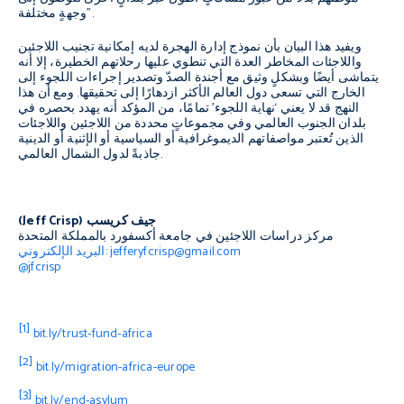
وجهةٍ مختلفة”.
ويفيد هذا البيان بأن نموذج إدارة الهجرة لديه إمكانية تجنيب اللاجئين
واللاجئات المخاطر العدة التي تنطوي عليها رحلاتهم الخطيرة، إلا أنه
يتماشى أيضًا وبشكلٍ وثيق مع أجندة الصدّ وتصدير إجراءات اللجوء إلى
الخارج التي تسعى دول العالم الأكثر ازدهارًا إلى تحقيقها. ومع أن هذا
النهج قد لا يعني ‘نهاية اللجوء’ تمامًا، من المؤكد أنه يهدد بحصره في
بلدان الجنوب العالمي وفي مجموعاتٍ محددة من اللاجئين واللاجئات
الذين تُعتبر مواصفاتهم الديموغرافية أو السياسية أو الإثنية أو الدينية
جاذبةً لدول الشمال العالمي.
(Jeff Crisp) جيف كريسب
مركز دراسات اللاجئين في جامعة أكسفورد بالمملكة المتحدة
البريد الإلكتروني: jefferyfcrisp@gmail.com
@jfcrisp
[1]
bit.ly/trust-fund-africa
[2]
bit.ly/migration-africa-europe
[3]
bit.ly/end-asylum