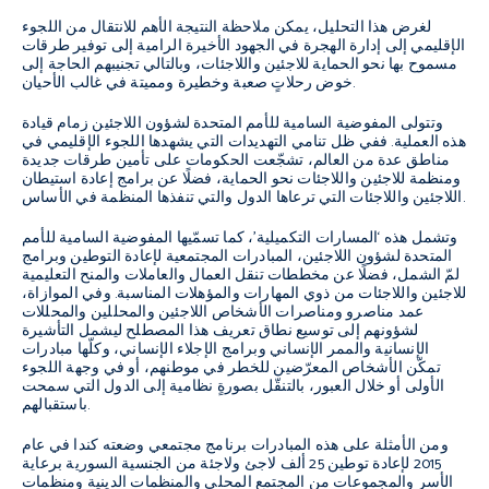
لغرض هذا التحليل، يمكن ملاحظة النتيجة الأهم للانتقال من اللجوء
الإقليمي إلى إدارة الهجرة في الجهود الأخيرة الرامية إلى توفير طرقات
مسموح بها نحو الحماية للاجئين واللاجئات، وبالتالي تجنيبهم الحاجة إلى
خوض رحلاتٍ صعبة وخطيرة ومميتة في غالب الأحيان.
وتتولى المفوضية السامية للأمم المتحدة لشؤون اللاجئين زمام قيادة
هذه العملية. ففي ظل تنامي التهديدات التي يشهدها اللجوء الإقليمي في
مناطق عدة من العالم، تشجّعت الحكومات على تأمين طرقات جديدة
ومنظمة للاجئين واللاجئات نحو الحماية، فضلًا عن برامج إعادة استيطان
اللاجئين واللاجئات التي ترعاها الدول والتي تنفذها المنظمة في الأساس.
وتشمل هذه ‘المسارات التكميلية’، كما تسمّيها المفوضية السامية للأمم
المتحدة لشؤون اللاجئين، المبادرات المجتمعية لإعادة التوطين وبرامج
لمّ الشمل، فضلًا عن مخططات تنقل العمال والعاملات والمنح التعليمية
للاجئين واللاجئات من ذوي المهارات والمؤهلات المناسبة. وفي الموازاة،
عمد مناصرو ومناصرات الأشخاص اللاجئين والمحللين والمحللات
لشؤونهم إلى توسيع نطاق تعريف هذا المصطلح ليشمل التأشيرة
الإنسانية والممر الإنساني وبرامج الإجلاء الإنساني، وكلّها مبادرات
تمكّن الأشخاص المعرّضين للخطر في موطنهم، أو في وجهة اللجوء
الأولى أو خلال العبور، بالتنقّل بصورةٍ نظامية إلى الدول التي سمحت
باستقبالهم.
ومن الأمثلة على هذه المبادرات برنامج مجتمعي وضعته كندا في عام
2015 لإعادة توطين 25 ألف لاجئ ولاجئة من الجنسية السورية برعاية
الأسر والمجموعات من المجتمع المحلي والمنظمات الدينية ومنظمات