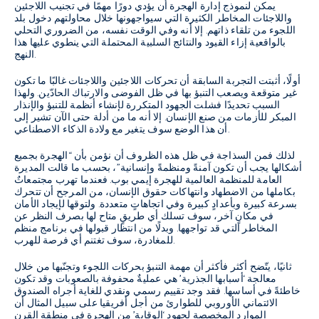
يمكن لنموذج إدارة الهجرة أن يؤدي دورًا مهمًا في تجنيب اللاجئين
واللاجئات المخاطر الكثيرة التي سيواجهونها خلال محاولتهم دخول بلد
اللجوء من تلقاء ذاتهم. إلا أنه وفي الوقت نفسه، من الضروري التحلي
بالواقعية إزاء القيود والنتائج السلبية المحتملة التي ينطوي عليها هذا
النهج.
أولًا، أثبتت التجربة السابقة أن تحركات اللاجئين واللاجئات غالبًا ما تكون
غير متوقعة ويصعب التنبؤ بها في ظل الفوضى والارتباك الحادّين. ولهذا
السبب تحديدًا فشلت الجهود المتكررة لإنشاء أنظمة للتنبؤ والإنذار
المبكر للأزمات من صنع الإنسان. إلا أنه ما من أدلة حتى الآن تشير إلى
أن هذا الوضع سوف يتغير مع ولادة الذكاء الاصطناعي.
لذلك فمن السذاجة في ظل هذه الظروف أن نؤمن بأن “الهجرة بجميع
أشكالها يجب أن تكون آمنةً ومنظمةً وإنسانية”، بحسب ما قالت المديرة
العامة للمنظمة العالمية للهجرة إيمي بوب. فعندما تهرب مجتمعاتٌ
بكاملها من الاضطهاد وانتهاكات حقوق الإنسان، من المرجح أن تتحرك
بسرعة كبيرة وبأعدادٍ كبيرة وفي اتجاهاتٍ متعددة. ولتوقها لإيجاد الأمان
في مكانٍ آخر، سوف تسلك أي طريقٍ متاح لها بصرف النظر عن
المخاطر التي قد تواجهها. وبدلًا من انتظار قبولها في برنامج منظم
للمغادرة، سوف تغتنم أي فرصة للهرب.
ثانيًا، يتّضح أكثر فأكثر أن مهمة التنبؤ بحركات اللجوء وتجنّبها من خلال
معالجة ‘أسبابها الجذرية’ هي عمليةٌ محفوفة بالصعوبات وقد تكون
خاطئةً في أساسها. فقد وجد تقييم رسمي ونقدي للغاية أجراه الصندوق
الائتماني الأوروبي للطوارئ من أجل أفريقيا على سبيل المثال أن
الموارد المخصصة لجهود ‘الوقاية’ من الهجرة في منطقة القرن