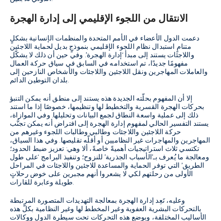
الانتقال من اللجوء الإقليمي إلى إدارة الهجرة
دعمت الدول الأعضاء في الأمم المتحدة والمنظمات الإنسانية بشكلٍ
متنامٍ استبدال نظام اللجوء الإقليمي بنموذجٍ بديل لحماية اللاجئين
واللاجئات يستند إلى مبدأ ‘إدارة الهجرة’. وفي حين أن ذلك لا يشكّل
مفهومًا جديدًا، تم استخدامه في السابق في سياق حركة العمال
والعاملات المهاجرين ونقل اللاجئين واللاجئات والأشخاص النازحين إلى
بلدان التوطين الدائم.
إلا أن المفهوم بحلّته الجديدة هذه يستند إلى منطق أنه يمكن التنبؤ
بحركات الهجرة القسرية والتخطيط لها وتنظيمها، خصوصًا إذا ما استند
ذلك إلى عملية واسعة النطاق لجمع البيانات وتحليلها. وفي الموازاة،
يستند التفسير الحالي لمفهوم إدارة الهجرة إلى افتراض أنه يمكن تجنُّب
حركة اللاجئين واللاجئات وطالبي وطالبات اللجوء وغيرهم من
المهاجرين والمهاجرات غير النظاميين أو أقلّه تقليصها. وفي هذا السياق،
تكتسي ثلاث استراتيجيات أهميةً خاصةً، ألا وهي: تعزيز ضبط الحدود؛
ومعالجة ما يُعرف بـ’الأسباب الجذرية’ للنزوح؛ وتنفيذ البرامج ‘على طول
الطريق’ التي توفر الحماية والمساعدة للاجئين واللاجئات في المراحل
الأولى من رحلتهم لكي لا يشعروا أنهم مجبرين على خوض رحلاتٍ
طويلة وعابرة للقارات.
وعليه، تَعِد إدارة الهجرة بمعالجة التهديدات المتصورة المرتبطة
بالتحركات البشرية العفوية وغير المخطط لها وغير النظامية بكلّ هذه
الأساليب المختلفة، وبوضع هذه التحركات تحت سيطرة الدول ووكالات