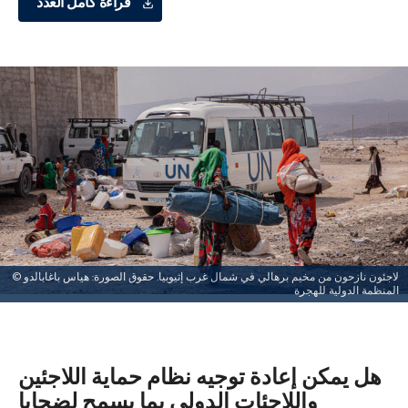
قراءة كامل العدد
لاجئون نازحون من مخيم برهالي في شمال غرب إثيوبيا. حقوق الصورة: هياس باغابالدو ©
المنظمة الدولية للهجرة
هل يمكن إعادة توجيه نظام حماية اللاجئين
واللاجئات الدولي بما يسمح لضحايا