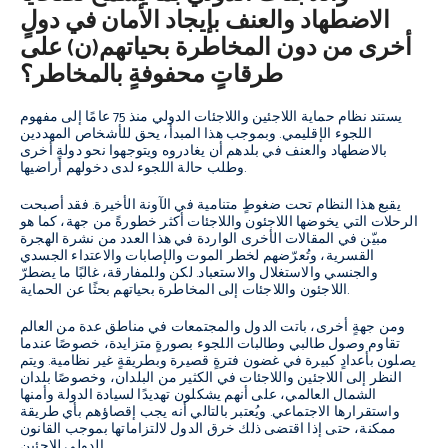
الاضطهاد والعنف بإيجاد الأمان في دولٍ
أخرى من دون المخاطرة بحياتهم(ن) على
طرقاتٍ محفوفةٍ بالمخاطر؟
يستند نظام حماية اللاجئين واللاجئات الدولي منذ 75 عامًا إلى مفهوم
اللجوء الإقليمي. وبموجب هذا المبدأ، يحق للأشخاص المهددين
بالاضطهاد والعنف في بلدهم أن يغادروه ويتوجهوا نحو دولةٍ أخرى
وطلب حالة اللجوء لدى دخولهم أراضيها.
يقبع هذا النظام تحت ضغوطٍ متنامية في الآونة الأخيرة. فقد أصبحت
الرحلات التي يخوضها اللاجئون واللاجئات أكثر خطورةً من جهة، كما هو
مبيّن في المقالات الأخرى الواردة في هذا العدد من نشرة الهجرة
القسرية، وتُعرّضهم لخطر الموت والإصابات والاعتداء الجسدي
والجنسي والاستغلال والاستعباد. لكن وللمفارقة، غالبًا ما يضطرّ
اللاجئون واللاجئات إلى المخاطرة بحياتهم بحثًا عن الحماية.
ومن جهةٍ أخرى، باتت الدول والمجتمعات في مناطق عدة من العالم
تقاوم وصول طالبي وطالبات اللجوء بصورةٍ متزايدة، خصوصًا عندما
يصلون بأعدادٍ كبيرة في غضون فترةٍ قصيرة وبطريقةٍ غير نظامية. ويتم
النظر إلى اللاجئين واللاجئات في الكثير من البلدان، وخصوصًا بلدان
الشمال العالمي، على أنهم يشكلون تهديدًا لسيادة الدولة وأمنها
واستقرارها الاجتماعي. ويُعتبر بالتالي أنه يجب إقصاؤهم بأي طريقة
ممكنة، حتى إذا اقتضى ذلك خرق الدول لالتزاماتها بموجب القانون
الدولي للاجئين.