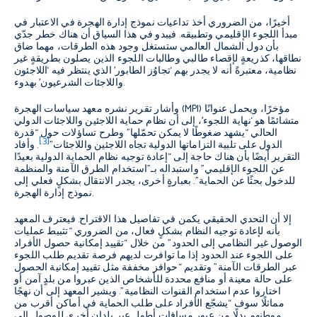
أخيرًا، من الضروري أخذ تداعيات نموذج إدارة الهجرة في الاعتبار في
مبدأ اللجوء الإقليمي وتطبيقه. فيبدو في هذا السياق أن هناك خطر جدّي
بأن دول الشمال العالمي ستستغل وجود هذه الطرقات، مهما ضاق
نطاقها، كذريعةٍ لإقصاء طالبي وطالبات اللجوء الذين يصلون بطريقةٍ غير
نظامية، معتبرةً أنه لا يجدر بهم ‘تجاوُز الطابور’ الذي ينتظر فيه ‘اللاجئون
واللاجئات الشرعيون’ بهدوء.
وأشار تقرير نشره معهد سياسات الهجرة (MPI) مؤخرًا، ويحمل عنوانًا
متشائمًا هو ‘نهاية اللجوء’، إلى أن نظام حماية اللاجئين واللاجئات الدولي
الحالي “يشهد ضغوطًا لا يمكن تحمّلها” وطرح تساؤلات حول “قدرة
[3]
الدول على تلبية التزاماتها الدولية تجاه اللاجئين واللاجئات”
. وأفاد
التقرير أيضًا بأن هناك حاجة إلى “إعادة توجيه نظام الحماية الدولية بعيدًا
عن اللجوء الإقليمي” واستبداله بـ”استخدام الطرق الآمنة والمنظمة
للدخول بحثًا عن الحماية”. بعبارةٍ أخرى، يجدر الانتقال بشكلٍ فعلي إلى
نموذج إدارة الهجرة.
إلا أن التحدي الحقيقي يكمن في تفاصيل هذا الاقتراح. فيعترف المعهد
بأنه لإعادة توجيه النظام بشكلٍ فعال، من الضروري “تثبيط عمليات
الوصول غير النظامي إلى الحدود” من خلال “تقييد إمكانية حصول الأفراد
على اللجوء عند الحدود إذا ما توافرت لديهم فرصة تقديم طلب اللجوء
عبر الطرقات الآمنة” وتقديم “حوافز مخففة مثل تقييد إمكانية الحصول
على حالة معينة أو منافع محددة للأشخاص الذين عبروا من بلدٍ آمن أو
اختاروا عدم استخدام القنوات النظامية”. ويشير المعهد إلى أن نهجًا
مماثلًا سوف “يشجّع الأفراد على طلب الحماية في أماكن أقرب من
موطنهم بدلًا من عبور مسافاتٍ أطول عبر بلدانٍ أخرى للوصول إلى