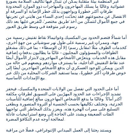
غير المنظمة بيئةً متقلّبةً يمكن أن تتبدّل فيها تكاليف السلامة بصورةٍ
عشوائية. وغالبًا ما يسلك المهاجرون والمهاجرات ذوو الموارد المحدودة
طرقاتٍ أكثر خطورةً ويواجهون بذلك خطر الإصابة أو السرقة أو
الانفصال عن مجموعتهم. فقد تحدّثت إحدى النساء من هايتي عن تجربتها
في جمع الأموال لتتمكّن من أخذ ‘طريق مختصر’، لتُفرض عليها بعد ذلك
رسوم غير متوقعة في وسط طريق العبور.
أما شمالًا فتضم الحدود بين المكسيك وغواتيمالا نقاط تفتيش رسمية من
جهة، وممراتٍ غير رسمية على طول نهر سوشياتي من جهةٍ أخرى،
كخدمات الطوف مثلًا (مقابل رسم). إلا أن الوسطاء – بما في ذلك مشغلو
الطوافات والمسؤولون المحليون – غالبًا ما يطالبون بدفعاتٍ إضافية
مقابل هذه الخدمات. ويتعرّض الأشخاص المهاجرون لابتزاز الأموال أيضًا
عند نقاط التفتيش الداخلية، ما يستنزف مواردهم ويضعهم في حالة من
الدين. ويمكن للوجود العسكري أن يدفع الأشخاص المهاجرين أيضًا إلى
خوض طرقاتٍ أكثر خطورةً، بينما تستفيد الشركات المحلية من ذلك عبر
بيع الإمدادات الأساسية.
أما على الحدود التي تفصل بين الولايات المتحدة والمكسيك، فيحفز
تشديد الإجراءات عند الحدود المهرّبين على التسويق لطرقاتٍ مكلفة
‘أكثر أمانًا’. وغالبًا ما يدفع الأشخاص المهاجرون مبالغ إضافية للتأمينات
الجزئية، وتختلف تكاليفها بحسب الجنسية أو الثروة المتصورة. ويطغى
التسليع على ممرات الهجرة هذه، ويعزز بذلك المخاطر التي تواجهها
الفئات الضعيفة ويشدد على الحاجة إلى وضع استراتيجيات عادلة
لمعالجة أوجه عدم التكافؤ المضرة.
ويستند بحثنا إلى العمل الميداني الإثنوغرافي، فضلًا عن مراقبة