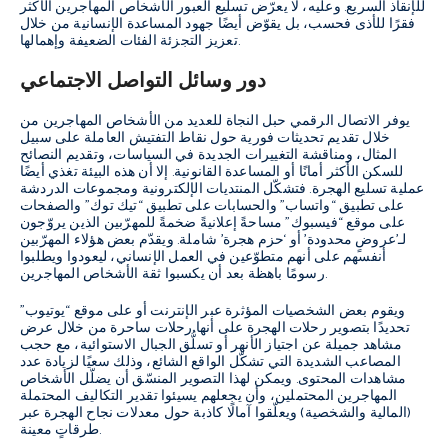
للإنقاذ السريع. وعليه، لا يعرّض تسليع العبور الأشخاص المهاجرين الأكثر
فقرًا للأذى فحسب، بل يقوّض أيضًا جهود المساعدة الإنسانية من خلال
تعزيز التجزئة الفئات الضعيفة وإهمالها.
دور وسائل التواصل الاجتماعي
يوفر الاتصال الرقمي حبل النجاة للعديد من الأشخاص المهاجرين من
خلال تقديم تحديثات فورية حول نقاط التفتيش العاملة على سبيل
المثال، ومناقشة التغييرات الجديدة في السياسات، وتقديم النصائح
للسكن الأكثر أمانًا أو المساعدة القانونية. إلا أن هذه البيئة تغذي أيضًا
عملية تسليع الهجرة. فتشكّل المنتديات الإلكترونية ومجموعات الدردشة
على تطبيق “واتساب” والحسابات على تطبيق “تيك توك” والصفحات
على موقع “فيسبوك” مساحةً إعلانيةً ضخمةً للمهرّبين الذين يروّجون
لـ’عروضٍ محدودة’ أو ‘حزم هجرة’ شاملة. ويقدّم بعض هؤلاء المهرّبين
أنفسهم على أنهم متطوّعين في العمل الإنساني، ليعودوا ويطلبوا
رسومًا باهظة بعد أن يكسبوا ثقة الأشخاص المهاجرين.
ويقوم بعض الشخصيات المؤثرة عبر الإنترنت أو على موقع “يوتيوب”
تحديدًا بتصوير رحلات الهجرة على أنها رحلات ساحرة من خلال عرض
مشاهد جميلة عن اجتياز الأنهر أو تسلُّق الجبال الاستوائية، مع حجب
المصاعب الشديدة التي تشكّل الواقع الشائع، وذلك سعيًا لزيادة عدد
مشاهدات المحتوى. ويمكن لهذا التصوير المنسّق أن يضلّل الأشخاص
المهاجرين المحتملين، وأن يجعلهم يسيئوا تقدير التكاليف المحتملة
(المالية والشخصية) ويعلّقوا آمالًا كاذبة حول معدلات نجاح الهجرة عبر
طرقاتٍ معينة.