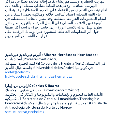
التهريب الخطيرة. وسيساهم إنشاء نقاط إحالة محايدة بعيدًا عن مراكز
التهريب السائدة – ودعم هذه النقاط بعياداتٍ متنقلة أو بالخدمات
القانونية – في التخفيف من الاعتماد على ‘الحزم’ الاستغلالية. وقد يتطلب
بناء الثقة المحلية اعتماد أساليب خلّاقة ومتكتّمة تحمي السكان من
انتقام المجموعات الجرمية المنظمة. وقد تنظر الأبحاث المستقبلية في
كيفية تغيير الاعتماد المحلي على الدخل المرتبط بالتهريب من خلال
تطوير سبل بديلة لكسب الرزق، إلى جانب إجراء دراسة أكثر تعمقًا
حول أثر المعلومات الخاطئة المنشورة عبر الوسائل الرقمية على
قرارات الأشخاص المهاجرين.
ández Hernández)
ألبرتو هيرنانديز هيرنانديز (Alberto Hern
أستاذ باحث (Profesor-Investigador)
كلية الحدود الشمالية (El Colegio de la Frontera Norte) في المكسيك؛
جامعة جبال الأنديز (Universidad de los Andes) في كولومبيا
ahdez@colef.mx
bit.ly/google-scholar-hernandez-hernandez
كارلوس س. إيبارا (Carlos S Ibarra)
باحث في شؤون المكسيك (Investigador x México)
الأمانة العامة للعلوم والإنسانيات والتكنولوجيا والابتكار في الحكومة
المكسيكية (Secretaría de Ciencia, Humanidades, Tecnología e
Innovación)؛ مدرسة أنثروبولوجيا وتاريخ شمال المكسيك (Escuela de
Antropología e Historia del Norte de México)
samuel.ibarra@secihti.mx