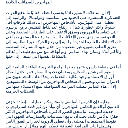
المهاجرين للضمانات الكاذبة.
إلا أن التدخلات لا تسير دائمًا بحسب الخطة. فغالبًا ما تدفع القوات
العسكرية المنتشرة على الحدود بين المكسيك وغواتيمالا، والرامية إلى
تعطيل عمل المهرّبين، الأشخاصَ المهاجرين إلى سلك طرقاتٍ أقل
شيوعًا وأكثر خطورة. كما أن ارتفاع عدد نقاط التفتيش يرفع الرسوم
التي يتقاضاها المهربون ويعمّق الاعتماد على الطرقات المخفية. وعلى
النحو نفسه، يؤدي بعض الإعلانات السياسية رفيعة المستوى، بما في
ذلك الاتفاقات العابرة للحدود الرامية إلى ردع الحركة غير النظامية، إلى
تعزيز الطلب بصورةٍ غير مقصودة من خلال تقييد المسارات المنظمة
والأكثر أمانًا. ويمكن لهذه التدابير، ولو أنها قد تنبع من نيةٍ طيبة، أن تُفاقم
المشاكل نفسها التي تسعى إلى حلها.
أما في منطقة دارين، فتبرز بعض البرامج التجريبية الواعدة الرامية إلى
تنظيم المرشدين المحليين وضمان تحديد الأسعار. فمن خلال إصدار
أوراق الاعتماد وتوحيد تكاليف الخدمات، يحدّ القادة المجتمعيون من
الابتزاز المالي ويحمون الأشخاص المهاجرين من الوسطاء المشبوهين.
إلا أن هذه التدابير تتطلب المراقبة المتواصلة لمنع الاستيلاء عليها من
الشبكات الجرمية.
وعليه فإن الدرس الأساسي واضح. يمكن لعمليات الإنفاذ الجزئي
للقانون أو القمع الشامل للمهاجرين أن تولّد عن غير قصد استراتيجياتٍ
جديدة للتهريب، ما يلحق الضرر الأكبر بالأشخاص المهاجرين الأكثر
فقرًا. بدلًا من ذلك، يجب أن تدمج السياسات والممارسات الجهود التي
تقودها المجتمعات المحلية، وأن تعطي الأولوية لخيارات العبور الآمن
وتشمل آليات المراقبة الشفافة. فيمكن لنهجٍ مماثل أن يخفف من