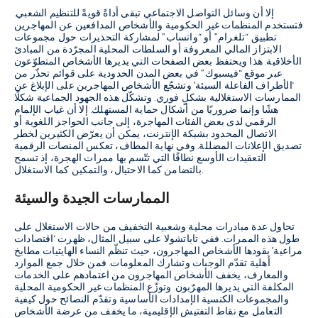
إلا أن وسائل التواصل الاجتماعي تبقى أداةً قويةً للتنظيم الشعبي.
فتستخدم المنظمات غير الحكومية والأشخاص المدافعين عن المهاجرين
تطبيق “تلغرام” أو “واتساب” لمشاركة التحذيرات حول مجموعات
الابتزاز المالي المعروفة أو السلطات المحلية المجرّدة من المبادئ
الأخلاقية. هذا ويحتفظ بعض الصفحات التي يديرها الأشخاص المتطوّعون
عبر موقع “فيسبوك” في بعض المدن الحدودية على قوائم تحذّر من
‘الأطراف الفاعلة السيئة’ وتشجّع الأشخاص المهاجرين على الإبلاغ عن
الممارسات الاستغلالية بشكلٍ فوري. وتشكّل هذه الجهود الجماعية شكلًا
هشًا وإنما ضروريًا من أشكال حماية المستهلك. إلا أن غياب الإلمام
الرقمي لدى بعض الفئات المهاجرة، إلى جانب الحواجز اللغوية أو
الاتصال المحدود بشبكة الإنترنت، يمكن أن يعرّض الكثيرين لخطر
تصديق الإعلانات المضللة. وفي نهاية المطاف، تعكس المنصات الرقمية
التعقيدات الأوسع نطاقًا التي تتّسم بها ممرات الهجرة، إذ تسمح
بالتضامن كما الاحتيال، والتمكين كما الاستغلال.
الممارسات الجيدة والسيئة
تحاول عدة مبادرات محلية وشعبية التخفيف من حالات الاستغلال على
طول هذه الممرات. ففي تاباتشولا على سبيل المثال، ظهرت ‘اقتصادات
مراعية’ يقودها الأشخاص المهاجرون، حيث تنظّم النساء الهايتيات مطابخ
أهلية تقدّم الوجبات وتشارك المعلومات. فمن خلال جمع الموارد
والمعارف، يخفف الأشخاص المهاجرون من اعتمادهم على الخدمات
المكلفة التي يديرها المهرّبون. وتوزّع المنظمات غير الحكومية المحلية
والمجموعات الكنسية الإمدادات الأساسية وتقدّم النصائح حول كيفية
التعامل مع نقاط التفتيش الإقليمية، ما يخفف من عرضة الأشخاص