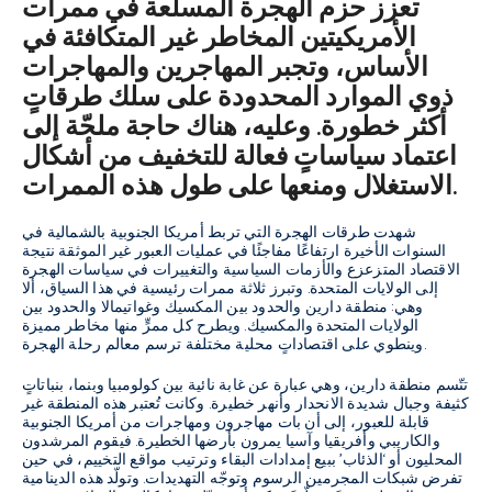
تعزز حزم الهجرة المسلّعة في ممرات
الأمريكيتين المخاطر غير المتكافئة في
الأساس، وتجبر المهاجرين والمهاجرات
ذوي الموارد المحدودة على سلك طرقاتٍ
أكثر خطورة. وعليه، هناك حاجة ملحّة إلى
اعتماد سياساتٍ فعالة للتخفيف من أشكال
الاستغلال ومنعها على طول هذه الممرات.
شهدت طرقات الهجرة التي تربط أمريكا الجنوبية بالشمالية في
السنوات الأخيرة ارتفاعًا مفاجئًا في عمليات العبور غير الموثقة نتيجة
الاقتصاد المتزعزع والأزمات السياسية والتغييرات في سياسات الهجرة
إلى الولايات المتحدة. وتبرز ثلاثة ممرات رئيسية في هذا السياق، ألا
وهي: منطقة دارين والحدود بين المكسيك وغواتيمالا والحدود بين
الولايات المتحدة والمكسيك. ويطرح كل ممرٍّ منها مخاطر مميزة
وينطوي على اقتصاداتٍ محلية مختلفة ترسم معالم رحلة الهجرة.
تتّسم منطقة دارين، وهي عبارة عن غابة نائية بين كولومبيا وبنما، بنباتاتٍ
كثيفة وجبال شديدة الانحدار وأنهر خطيرة. وكانت تُعتبر هذه المنطقة غير
قابلة للعبور، إلى أن بات مهاجرون ومهاجرات من أمريكا الجنوبية
والكاريبي وأفريقيا وآسيا يمرون بأرضها الخطيرة. فيقوم المرشدون
المحليون أو ‘الذئاب’ ببيع إمدادات البقاء وترتيب مواقع التخييم، في حين
تفرض شبكات المجرمين الرسوم وتوجّه التهديدات. وتولّد هذه الدينامية