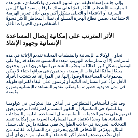
وإلى جانب إضفاء طبقة من التمييز العنصري والاقتصادي، تجبر هذه
الممارسة الأشخاص الأكثر فقرًا على سلك طرقاتٍ يسود فيها كل من
السرقة أو الاعتداء أو التخلي بشكلٍ أكبر. ومن خلال تعزيز الهرمية
الاجتماعية، يضمن قطاع الهجرة المسلّع أن تطال المخاطر الأكثر قسوةً
الأشخاص ذوي الخيارات الأقل.
الأثر المترتب على إمكانية إيصال المساعدة
الإنسانية وجهود الإنقاذ
تحاول الوكالات الإنسانية والمنظمات المحلية تقديم الإغاثة في هذه
الممرات، إلا أن ممارسات التهريب متعددة المستويات تعقّد قدرتها على
الوصول بشكلٍ كبير. فغالبًا ما يتجنّب الأشخاص المهاجرون الذين يدفعون
مبلغًا إضافيًا الطرقات الرسمية، ويحتمون في مواقع اختباء لا يمكن
لمجموعات المساعدة الوصول إليها. في الموازاة، قد يتشتت الأفراد
الأقل ثراءً عبر المسارات النائية أو يُرغمون على البقاء لفتراتٍ طويلة
في مدن حدودية خطيرة، ما يصعّب تقديم المساعدة الإنسانية بصورةٍ
متّسقة.
وقد تبيّن للأشخاص المتطوّعين في أماكن مثل نيكوكلي في كولومبيا
وتاباتشولا في المكسيك أن التغيير المستمر لطرقات الترهيب يعيق
قدرتهم على تقديم الخدمات الأساسية مثل المساعدة الطبية والإمدادات
الغذائية. هذا ويحدّ الاعتماد على المسارات السرية من إمكانية تنفيذ
التدخلات السريعة في حالات الطوارئ. ففي منطقة دارين على سبيل
المثال، يتعرّض الأشخاص الذين ينحرفون عن المسارات القائمة من
أجل تجنُّب رصدهم لخطر أكبر للاختفاء أو الإصابة من دون أي أمل