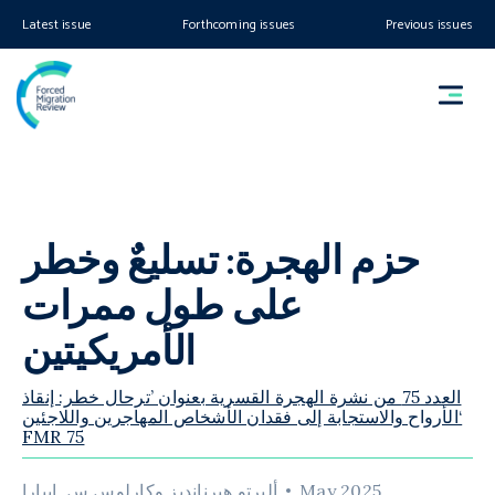
Latest issue
Forthcoming issues
Previous issues
حزم الهجرة: تسليعٌ وخطر
على طول ممرات
الأمريكيتين
العدد 75 من نشرة الهجرة القسرية بعنوان ’ترحال خطر: إنقاذ
الأرواح والاستجابة إلى فقدان الأشخاص المهاجرين واللاجئين‘
FMR 75
May 2025
ألبرتو هيرنانديز وكارلوس س. إيبارا