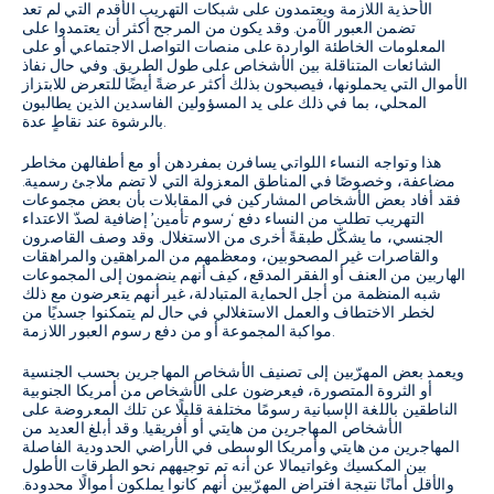
الأحذية اللازمة ويعتمدون على شبكات التهريب الأقدم التي لم تعد
تضمن العبور الآمن. وقد يكون من المرجح أكثر أن يعتمدوا على
المعلومات الخاطئة الواردة على منصات التواصل الاجتماعي أو على
الشائعات المتناقلة بين الأشخاص على طول الطريق. وفي حال نفاذ
الأموال التي يحملونها، فيصبحون بذلك أكثر عرضةً أيضًا للتعرض للابتزاز
المحلي، بما في ذلك على يد المسؤولين الفاسدين الذين يطالبون
بالرشوة عند نقاطٍ عدة.
هذا وتواجه النساء اللواتي يسافرن بمفردهن أو مع أطفالهن مخاطر
مضاعفة، وخصوصًا في المناطق المعزولة التي لا تضم ملاجئ رسمية.
فقد أفاد بعض الأشخاص المشاركين في المقابلات بأن بعض مجموعات
التهريب تطلب من النساء دفع ‘رسوم تأمين’ إضافية لصدّ الاعتداء
الجنسي، ما يشكّل طبقةً أخرى من الاستغلال. وقد وصف القاصرون
والقاصرات غير المصحوبين، ومعظمهم من المراهقين والمراهقات
الهاربين من العنف أو الفقر المدقع، كيف أنهم ينضمون إلى المجموعات
شبه المنظمة من أجل الحماية المتبادلة، غير أنهم يتعرضون مع ذلك
لخطر الاختطاف والعمل الاستغلالي في حال لم يتمكنوا جسديًا من
مواكبة المجموعة أو من دفع رسوم العبور اللازمة.
ويعمد بعض المهرّبين إلى تصنيف الأشخاص المهاجرين بحسب الجنسية
أو الثروة المتصورة، فيعرضون على الأشخاص من أمريكا الجنوبية
الناطقين باللغة الإسبانية رسومًا مختلفة قليلًا عن تلك المعروضة على
الأشخاص المهاجرين من هايتي أو أفريقيا. وقد أبلغ العديد من
المهاجرين من هايتي وأمريكا الوسطى في الأراضي الحدودية الفاصلة
بين المكسيك وغواتيمالا عن أنه تم توجيههم نحو الطرقات الأطول
والأقل أمانًا نتيجة افتراض المهرّبين أنهم كانوا يملكون أموالًا محدودة.