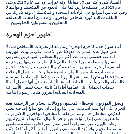
المشاركين وأكثر من 60 مقابلةً. وقد تم إجراؤه منذ عام 2020 وحتى
عام 2023 في منطقة دارين كما على الحدود بين المكسيك وغواتيمالا
وفي عدد من المواقع في الولايات المتحدة والمكسيك
[1]
. وقد شارك في
المقابلات المذكورة أشخاص مهاجرون وعدد من أصحاب المصلحة
.
المحليين والمسؤولين الحكوميين
[2]
ظهور ‘حزم الهجرة’
أعاد سوقٌ جديد لـ’حزم الهجرة’ رسم معالم تحركات الأشخاص شمالًا
على طول هذه الممرات. فعوضًا عن الاعتماد على ترتيبات التهريب
الخاصة فحسب، بات عدد أكبر من الأشخاص المهاجرين يشترون
مستوياتٍ منظمة من الخدمات التي غالبًا ما يتم تصنيفها بين حزمة
أساسية أو حزمة معيارية أو حزمة كبار الشخصيات. وتَعِد هذه الحزم
بمستوياتٍ متباينة من الأمان والسرعة والراحة، وتشمل الرحلات
المسرّعة على متن السفن عبر الأنهر الخطيرة كما الإمدادات الأساسية
كالطعام والخيم وأدوات العناية الطبية الأساسية. حتى أنها تشمل أحيانًا
‘خدمات الحماية’ التي تقدّمها أطرافٌ ثالثة، حيث تضمن الأطراف
المسلحة المحلية المرور مقابل رسوم إضافية.
ويصوّر المهرّبون الوسطاء المحليون ووكالات السفر غير الرسمية هذه
الحزم على أنها شبه أساسية، في إشارةٍ إلى أن دفع مبالغ إضافية يعني
التعرّض لمخاطر أقل. وتتم مرافقة الأشخاص المهاجرين الأكثر ثراءً،
والقادرين على إبراز إثبات عن توافر الأموال الكافية أو الذين لديهم
رعاة ماليون، عبر مساراتٍ أقصر تضم استراحاتٍ منظمة ومناطق
مناسبة للتخييم. وقد يَعِد المرشدون بالعبور بأوقاتٍ أكثر أمانًا (كتجنُّب