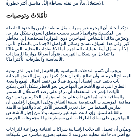
الاستغلال بدلًا من نقله ببساطة إلى مناطق أكثر خطورة.
تأمّلاتٌ وتوصيات
تؤكد أبحاثنا أن الهجرة عبر ممرات مثل منطقة دارين والحدود الفاصلة
بين المكسيك وغواتيمالا تسير بحسب منطق السوق بشكلٍ متزايد،
وتعرّض بذلك الأشخاص المهاجرين ذوي الموارد المنخفضة إلى مخاطر
أكبر. وفي هذا السياق، تسمح وسائل التواصل الاجتماعي بالتصفُّح الآني،
إلا أنها تسهّل أيضًا عمليات المتاجرة. أما الاقتصادات المحلية، التي غالبًا
ما تتداخل مع شبكات التهريب، فتولّد أسواقًا موازيةً للإمدادات
الأساسية و’الطرقات الأكثر أمانًا’.
ويجب أن تتّسم التدخلات السياسية بالواقعية إزاء الدور الذي تؤديه
المصالح الجرمية، وأن تعالج واقع أن عددًا كبيرًا من سبل العيش المحلية
بات يعتمد على اقتصاد الهجرة. فبدلًا من تنفيذ أعمال القمع واسعة
النطاق التي تدفع الأشخاص المهاجرين نحو الخطر بشكلٍ أكبر، يمكن
لآليات الإشراف المتحفظة أن تركز على رصد الاستغلال المستمر
والمعاقبة عليه (بما في ذلك على يد المسؤولين الحكوميين) من دون
معاقبة المؤسسات المجتمعية ضيقة النطاق. وعلى التنسيق الإقليمي أن
يمارس الضغط من أجل تعزيز التسعير الأكثر عدلًا والقنوات الآمنة
والقابلة للتنبؤ، وإن كانت شبه غير رسمية، بدلًا من إجبار الأشخاص
المهاجرين على سلك الطرقات التي تسيطر عليها المجموعات الجرمية.
ويمكن أن تشمل التدخلات الإنسانية شراكات انتقائية ومراعية للنزاعات
مع أطراف فاعلة محلية مدروسة لا تستفيد بصورةٍ مباشرة من تكتيكات