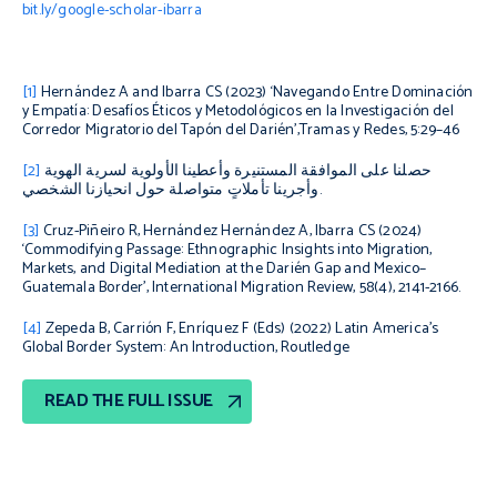
bit.ly/google-scholar-ibarra
[1]
Hernández A and Ibarra CS (2023) ‘Navegando Entre Dominación
y Empatía: Desafíos Éticos y Metodológicos en la Investigación del
Corredor Migratorio del Tapón del Darién’,
Tramas y Redes
, 5:29–46
حصلنا على الموافقة المستنيرة وأعطينا الأولوية لسرية الهوية
[2]
وأجرينا تأملاتٍ متواصلة حول انحيازنا الشخصي.
[3]
Cruz-Piñeiro R, Hernández Hernández A, Ibarra CS (2024)
‘Commodifying Passage: Ethnographic Insights into Migration,
Markets, and Digital Mediation at the Darién Gap and Mexico–
Guatemala Border’,
International Migration Review
, 58(4), 2141-2166.
[4]
Zepeda B, Carrión F, Enríquez F (Eds) (2022)
Latin America’s
Global Border System: An Introduction
, Routledge
READ THE FULL ISSUE