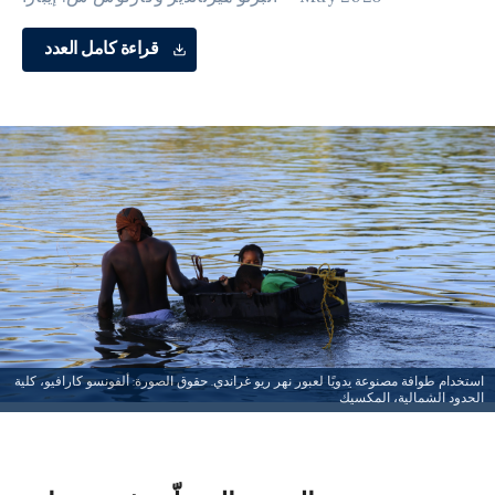
قراءة كامل العدد
استخدام طوافة مصنوعة يدويًا لعبور نهر ريو غراندي. حقوق الصورة: ألفونسو كارافيو، كلية
الحدود الشمالية، المكسيك