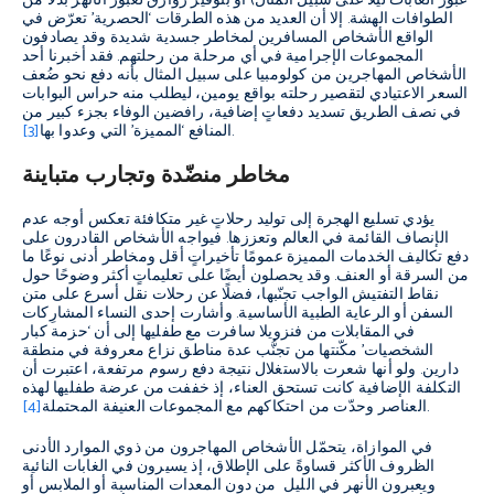
عبور الغابات ليلًا على سبيل المثال) أو بتوفير زوارق لعبور الأنهر بدلًا من
الطوافات الهشة. إلا أن العديد من هذه الطرقات ‘الحصرية’ تعرّض في
الواقع الأشخاص المسافرين لمخاطر جسدية شديدة وقد يصادفون
المجموعات الإجرامية في أي مرحلة من رحلتهم. فقد أخبرنا أحد
الأشخاص المهاجرين من كولومبيا على سبيل المثال بأنه دفع نحو ضُعف
السعر الاعتيادي لتقصير رحلته بواقع يومين، ليطلب منه حراس البوابات
في نصف الطريق تسديد دفعاتٍ إضافية، رافضين الوفاء بجزء كبير من
.
المنافع ‘المميزة’ التي وعدوا بها
[3]
مخاطر منضّدة وتجارب متباينة
يؤدي تسليع الهجرة إلى توليد رحلاتٍ غير متكافئة تعكس أوجه عدم
الإنصاف القائمة في العالم وتعززها. فيواجه الأشخاص القادرون على
دفع تكاليف الخدمات المميزة عمومًا تأخيراتٍ أقل ومخاطر أدنى نوعًا ما
من السرقة أو العنف. وقد يحصلون أيضًا على تعليماتٍ أكثر وضوحًا حول
نقاط التفتيش الواجب تجنّبها، فضلًا عن رحلات نقل أسرع على متن
السفن أو الرعاية الطبية الأساسية. وأشارت إحدى النساء المشارِكات
في المقابلات من فنزويلا سافرت مع طفليها إلى أن ‘حزمة كبار
الشخصيات’ مكّنتها من تجنُّب عدة مناطق نزاع معروفة في منطقة
دارين. ولو أنها شعرت بالاستغلال نتيجة دفع رسوم مرتفعة، اعتبرت أن
التكلفة الإضافية كانت تستحق العناء، إذ خففت من عرضة طفليها لهذه
.
العناصر وحدّت من احتكاكهم مع المجموعات العنيفة المحتملة
[4]
في الموازاة، يتحمّل الأشخاص المهاجرون من ذوي الموارد الأدنى
الظروف الأكثر قساوةً على الإطلاق، إذ يسيرون في الغابات النائية
ويعبرون الأنهر في الليل من دون المعدات المناسبة أو الملابس أو