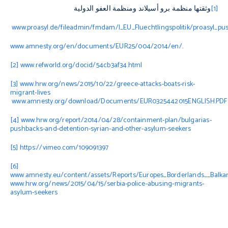
[1]
وثقتها منظمة برو أسيلاند ومنظمة العفو الدولية
www.proasyl.de/fileadmin/fmdam/l_EU_Fluechtlingspolitik/proasyl_pu
www.amnesty.org/en/documents/EUR25/004/2014/en
/
.
[2]
www.refworld.org/docid/54cb3af34.html
[3]
www.hrw.org/news/2015/10/22/greece-attacks-boats-risk-
migrant-lives
www.amnesty.org/download/Documents/EUR0325442015ENGLISH.PDF
[4]
www.hrw.org/report/2014/04/28/containment-plan/bulgarias-
pushbacks-and-detention-syrian-and-other-asylum-seekers
[5]
https://vimeo.com/109091397
[6]
www.amnesty.eu/content/assets/Reports/Europes_Borderlands__Balkan
www.hrw.org/news/2015/04/15/serbia-police-abusing-migrants-
asylum-seekers