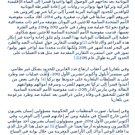
اليونانية بعد نجاحهم في الوصول إليها وأعيدوا قسراً إلى المياه الإقليمية
التركية وتركوا فيها. وتواترت روايات عن إعادة الشرطة اليونانية
للوافدين للحدود اليونانية البرية قسراً إلى تركيا عبر نهر إفروس بعد
عبروهم النهر سابقاً في قوارب صغيرة. وفي 2014، أفاد مكتب مفوضية
الأمم المتحدة السامية للاجئين في اليونان بتوثيقه مزاعم ذات مصداقية
بوقوع نحو 152 عملية صد وطرد في عامي 2013 و2014. وفي الفترة
نفسها، قدمت مفوضية الأمم المتحدة السامية للاجئين تسع شكاوى
خطية إلى السلطات اليونانية بهذا الصدد ولم تتلق إجابة واحدة غير إنكار
هذه المزاعم والادعاءات.
[2]
وتوقفت التقارير حول عمليات الصد والطرد
في البحر لعدة أشهر في 2015 ولكنها عادت مجدداً منذ أواخر شهر يوليو/
تموز في حين استمرت التقارير المقدمة ضد مثل هذه العمليات على
الحدود البرية طوال عام 2015.
[3]
وفي بلغاريا في أعقاب ارتفاع عدد العابرين للحدود بشكل غير نظامي
في سبتمبر/أيلول وأكتوبر/تشرين الأول 2013، وُثِّقَت عمليات صد وطرد
على يد السلطات البلغارية على حدودها مع تركيا.
[4]
وادعى بعض من
أعيدوا قسراً إلى تركيا تعرضهم للضرب وسرقة أموالهم وهواتفهم
النقالة. وفي مارس/آذار 2015، دعت مفوضية الأمم المتحدة السامية
للاجئين للتحقيق في وفاة رجلين عراقيين بعد عملية صد وطرد مزعومة
من بلغاريا.
وفي إسبانيا، صورت المنظمات غير الحكومية مسؤولين إسبان يضربون
أناس خارج السياج في مليلية ومن ثَّم إعادتهم قسراً إلى المغرب. وفي
أكتوبر/تشرين الأول 2014، صور مسؤولون إسبان يضربون أحد مواطني
الكاميرون ويسحلونه أرضاً بعيداً عن السياج.
[5]
ثم حمل هذا الرجل الذي
بدا فاقد الوعي آنذاك إلى الأراضي المغربية من خلال بوابة في السياج