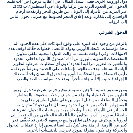
دول أوروبية أخرى. فعلى سبيل المثال، في أعقاب فرض إجراءات تقييد
الدخول عبر الحدود البرية بين تركيا واليونان في أغسطس/آب 2012،
عبر المزيد من الأفراد إلى اليونان عن طريق البحر وارتفعت أرقام
الوافدين إلى بلغاريا. وبعد إغلاق المجر لحدودها مع صربيا، تحول الناس
إلى كرواتيا.
الدخول الشرعي
بالرغم من وجود أدلة كثيرة على وقوع انتهاكات على هذه الحدود، لم
تتخذ مؤسسات الاتحاد الأوربي ودوله الأعضاء خطوات فعَّالة لوقف هذه
الانتهاكات. وفي الوقت نفسه، ما زالت الدول المعنية تتلقى ملايين
المخصصات السنوية باليورو من أداة "صندوق الأمن الداخلي-الحدود
والتأشيرات لتعزيز مراقبة الحدود" دون أي متطلبات شرطية لتطوير
آليات المساءلة بهدف معالجة الإساءات على الحدود. وعوضاً عن ذلك،
طُلِب الانتصاف من المحكمة الأوروبية لحقوق الإنسان وقد أثبت ذلك
الإجراء فاعليته إلا أنه جاء متأخراً لوضع حد لسياسات الصد والطرد.
ومن منظور حماية اللاجئين، سيمنع توفير فرص شرعية دخول أوروبا
الفارين من الاضطهاد والنزاع من خوض رحلات محفوفة بالمخاطر
وتحمُّل الإساءات من قبل المهربين على طول الطريق وعلى يد
المسؤولين الحكوميين على الحدود وسيقلل على نحو لا يُستَهان به
الخسائر في الأرواح سنوياً. وبإيجاد مزيد من قنوات الدخول الشرعية
خاصةً للسوريين الذين يمثلون حالياً الغالبية العظمى من الوافدين إلى
أوروبا والمعترف بهم على نطاق واسع بوصفهم لاجئين قد يُخفَّف قدر
كبير من الأزمة الراهنة. وقد يُتِيحُ ذلك أيضاً تحسين إدارة عمليات الدخول
والحركة وقد يكون بمنزلة نموذج تجريبي للجنسيات الأخرى.