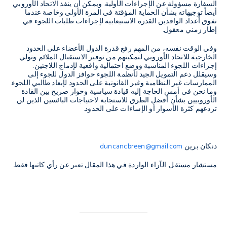
السفارة مسؤولة عن الإجراءات الأولية. ويمكن أن ينفذ الاتحاد الأوروبي
أيضاً توجيهاته بشأن الحماية المؤقتة في المرة الأولى وخاصة عندما
تفوق أعداد الوافدين القدرة الاستيعابية لإجراءات طلبات اللجوء في
إطار زمني معقول.
وفي الوقت نفسه، من المهم رفع قدرة الدول الأعضاء على الحدود
الخارجية للاتحاد الأوروبي لتمكينهم من توفير الاستقبال الملائم وتولي
إجراءات اللجوء المناسبة ووضع احتمالية واقعية لإدماج اللاجئين.
وسيقلل دعم التمويل الجيد لأنظمة اللجوء حوافز الدول للجوء إلى
الممارسات غير النظامية وغير القانونية على الحدود لإبعاد طالبي اللجوء.
وما نحن في أمس الحاجة إليه قيادة سياسية وحوار صريح بين القادة
الأوروبيين بشأن أفضل الطرق للاستجابة لاحتياجات البائسين الذين لن
تردعهم كثرة الأسوار أو الإساءات على الحدود.
دنكان برين
duncancbreen@gmail.com
مستشار مستقل. الآراء الواردة في هذا المقال تعبر عن رأي كاتبها فقط.