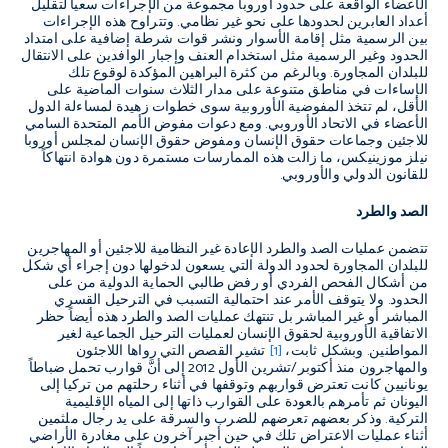
الأعضاء الواقعة على حدود أوروبا مجموعة من الإجراءات سعياً لتقليل
أعداد العابرين لحدودها على نحو غير نظامي. وتتراوح هذه الإجراءات
بين الرسمية مثل إقامة الأسوار ونشر قوات شرطة إضافية على امتداد
الحدود وغير الرسمية مثل استخدام العنف وإجبار الوافدين على الانتقال
للبلدان المجاورة. وبالرغم من كثرة البراهين المؤكدة لوقوع تلك
الإساءات في مناطق متنوعة على مدار الثلاث سنوات الماضية على
الأقل، لم تتخذ المفوضية الأوروبية سوى خطوات زهيدة لمساءلة الدول
الأعضاء في الاتحاد الأوروبي. ومع دعوات مفوض الأمم المتحدة السامي
للاجئين وجماعات حقوق الإنسان ومفوض حقوق الإنسان لمجلس أوروبا
نيلز موزينيكس، ما زالت هذه الممارسات مستمرة دون هوادة انتهاكاً
للقانون الدولي والأوروبي.
الصد والطرد
تتضمن عمليات الصد والطرد الإعادة غير النظامية للاجئين أو المهاجرين
للبلدان المجاورة لحدود الدولة التي يسعون لدخولها دون إجراء أي شكل
من أشكال الفحص الفردي أو رفض طالبي الحماية الدولية من على
الحدود. ولا يتوقف الأمر عند احتمالية التسبب في الترحيل القسري
المباشر أو غير المباشر بل تنتهك عمليات الصد والطرد هذه أيضاً حظر
الاتفاقية الأوروبية لحقوق الإنسان لعمليات الترحيل الجماعية لغير
المواطنين. وبشكل ثابت،
[1]
تشير القصص التي رواها اللاجئون
والمهاجرون منذ أكتوبر/تشرين الأول 2012 إلى أنَّ قوارب تحمل ضباطاً
يونانيين كانت تعترض قواربهم وتوقفها في أثناء رحلتهم من تركيا إلى
اليونان ثم تأمرهم بالعودة على القوارب ذاتها إلى المياه الإقليمية
التركية. وذكر بعضهم تعرضهم للضرب والسرقة على يد رجال ملثمين
أثناء عمليات الاعتراض تلك في حين أجبر آخرون على مغادرة الأراضي