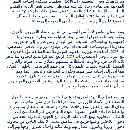
وترك هناك. وفي أغسطس/آب 2015، أسقطت محكمة إسبانية التهم
الموجهة ضد ثمانية رجال شرطة متورطين بسبب نقص الأدلة. واتُهمَت
السلطات الإسبانية كذلك بالمشاركة في مقتل ما لا يقل عن 13 شخصاً
في فبراير/شباط 2014 بإطلاق الرصاص المطاطي والغاز المسيِّل
للدموع عليهم لأنهم سبحوا من شاطئ المغرب إلى سبتة.
ومع انتقال الناس قدماً من اليونان إلى بلدان الاتحاد الأوروبي الأخرى،
وثَّقَت جماعات حقوق الإنسان أيضاً عمليات صد وطرد من مقدونيا
(جمهورية يوغوسلافيا السابقة) إلى اليونان ومن صربيا إلى جمهورية
مقدونيا اليوغوسلافية السابقة.
[6]
وفي يوليو/تموز وكذلك في أغسطس/
آب 2015، أغلقت جمهورية مقدونيا اليوغوسلافية السابقة مؤقتاً حدودها
مع اليونان. وفي أغسطس/آب 2015، ارتفع عدد الوافدين للحدود لما يُناهز
ثلاثة آلاف فرد وحاولت السلطات تشتيتهم بإطلاق قنابل صوت والغاز
المسيل للدموع بكميات عليهم وكان من بينهم العديد من الأطفال الصغار
مما أدى إلى إصابة كثيرٍ منهم. وصُّوِّرت الشرطة والجيش أيضاً وهم
ينقضون بنعف على اللاجئين بالهراوات. وفي سبتمبر/أيلول، تكررت
مشاهد مماثلة حين اشتبكت الشرطة الهنغارية مع اللاجئين والمهاجرين
بعد أن أغلقت المجر حدودها مع صربيا.
وبالإضافة إلى القيود المفروضة على الحدود الأوروبية، وضعت الدول
الأعضاء في الاتحاد الأوروبي أيضاً إجراءات أخرى مثل اتفاقيات مع
بلدان المنشأ والعبور لمنع رحلات الهجرة واستخدام الاعتقال بمثابة رادع
واتفاقيات إعادة القبول لتسهيل عودة المهاجرين غير النظاميين إلى
البلدان المجاورة. ومع ذلك، على الرغم من الجهود المبذولة للحد من
دخول اللاجئين والمهاجرين في مناطق معينة، لا يكف الناس عن محاولة
دخول أوروبا ويغيرون مساراتهم وفقاً لذلك وأحياناً يغيرون وجهاتهم إلى