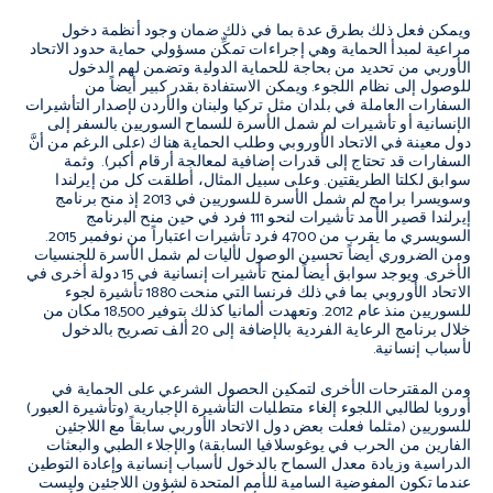
ويمكن فعل ذلك بطرق عدة بما في ذلك ضمان وجود أنظمة دخول
مراعية لمبدأ الحماية وهي إجراءات تمكِّن مسؤولي حماية حدود الاتحاد
الأوربي من تحديد من بحاجة للحماية الدولية وتضمن لهم الدخول
للوصول إلى نظام اللجوء. ويمكن الاستفادة بقدر كبير أيضاً من
السفارات العاملة في بلدان مثل تركيا ولبنان والأردن لإصدار التأشيرات
الإنسانية أو تأشيرات لم شمل الأسرة للسماح السوريين بالسفر إلى
دول معينة في الاتحاد الأوروبي وطلب الحماية هناك (على الرغم من أنَّ
السفارات قد تحتاج إلى قدرات إضافية لمعالجة أرقام أكبر). وثمة
سوابق لكلتا الطريقتين. وعلى سبيل المثال، أطلقت كل من إيرلندا
وسويسرا برامج لم شمل الأسرة للسوريين في 2013 إذ منح برنامج
إيرلندا قصير الأمد تأشيرات لنحو 111 فرد في حين منح البرنامج
السويسري ما يقرب من 4700 فرد تأشيرات اعتباراً من نوفمبر 2015.
ومن الضروري أيضاً تحسين الوصول لأليات لم شمل الأسرة للجنسيات
الأخرى. ويوجد سوابق أيضاً لمنح تأشيرات إنسانية في 15 دولة أخرى في
الاتحاد الأوروبي بما في ذلك فرنسا التي منحت 1880 تأشيرة لجوء
للسوريين منذ عام 2012. وتعهدت ألمانيا كذلك بتوفير 18,500 مكان من
خلال برنامج الرعاية الفردية بالإضافة إلى 20 ألف تصريح بالدخول
لأسباب إنسانية.
ومن المقترحات الأخرى لتمكين الحصول الشرعي على الحماية في
أوروبا لطالبي اللجوء إلغاء متطلبات التأشيرة الإجبارية (وتأشيرة العبور)
للسوريين (مثلما فعلت بعض دول الاتحاد الأوربي سابقاً مع اللاجئين
الفارين من الحرب في يوغوسلافيا السابقة) والإجلاء الطبي والبعثات
الدراسية وزيادة معدل السماح بالدخول لأسباب إنسانية وإعادة التوطين
عندما تكون المفوضية السامية للأمم المتحدة لشؤون اللاجئين وليست