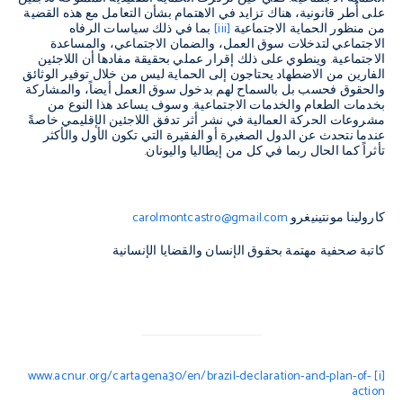
على أُطر قانونية، هناك تزايد في الاهتمام بشأن التعامل مع هذه القضية
من منظور الحماية الاجتماعية
[iii]
بما في ذلك سياسات الرفاه
الاجتماعي لتدخلات سوق العمل، والضمان الاجتماعي، والمساعدة
الاجتماعية. وينطوي على ذلك إقرار عملي بحقيقة مفادها أن اللاجئين
الفارين من الاضطهاد يحتاجون إلى الحماية ليس من خلال توفير الوثائق
والحقوق فحسب بل بالسماح لهم بدخول سوق العمل أيضاً، والمشاركة
بخدمات الطعام والخدمات الاجتماعية. وسوف يساعد هذا النوع من
مشروعات الحركة العمالية في نشر أثر تدفق اللاجئين الإقليمي خاصةً
عندما نتحدث عن الدول الصغيرة أو الفقيرة التي تكون الأول والأكثر
تأثراً كما الحال ربما في كل من إيطاليا واليونان.
كارولينا مونتينيغرو
carolmontcastro@gmail.com
كاتبة صحفية مهتمة بحقوق الإنسان والقضايا الإنسانية
www.acnur.org/cartagena30/en/brazil-declaration-and-plan-of-
[i]
action