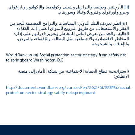
[ii]
الأرجنتين وبوليفيا والبرازيل وشيلي وكولومبيا والإكوادور وباراغواي
وبيرو وأورغواي وفنزويلا وغيانا وسورينام.
[iii]
انظر تعريف البنك الدولي: السياسات والبرامج المصممة للحد من
الفقر والاستضعاف عن طريق الترويج لأسواق العمل ذات الكفاءة
العالية، والحد من تعرض الناس للمخاطر وتعزيز قدراتهم على إدارة
المخاطر الاقتصادية والاجتماعية مثل البطالة، والإقصاء، والمرض،
والإعاقة، والشيخوخة.
World Bank (2001)
Social protection sector strategy: from safety net
to springboard
Washington, D.C
(استراتيجية قطاع الحماية الاجتماعية: من شبكة الأمان إلى منصة
الانطلاق)
http://documents.worldbank.org/curated/en/2001/01/828354/social-
protection-sector-strategy-safety-net-springboard