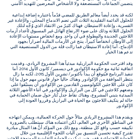
يتضمن الجماعات المستضعفة ولا الأشخاص المعرضين للتهديد الأمني.
لكنه قد يحدد أيضاً معالم الطريق للمضي قدُماً باعتباره إضافة إبداعية
للحلول الدائمة التقليدية الثلاث التي تضم الاندماج المحلي، والإعادة غير
القسرية، وإعادة الاستيطان. فهناك كثيرٌ من الانتقاد الذي وُجِّه لتلك
الحلول الثلاثة وذلك على ضوء الارتفاع الهائل غير المسبوق لأعداد أزمات
اللاجئين الجديدة والمطولة في آن واحد. ومع انخفاض مستويات الإعادة
إلى الأوطان انخفاضاً كبيراً، ينتج عن الأزمات المالية أضراراً بجهود
الإدماج، أما إعادة الاستيطان فما زالت قلة من الدول المستضيفة التي
تدعم هذا الخيار.
وقد اقترحت الحكومة البرازيلية مبدئياً هذا المشروع الريادي، وقدمت
اتفاقية ثنائية مع حكومة الإكوادور في ديسمبر/ كانون الأول 2014. أما
تنفيذ البرنامج فيُتوقع أن يبدأ بأكتوبر/ تشرين الأول 2015، لكنه ما زال
ينتظر الموافقة من الإكوادور. وهناك حالياً حوار قانوني مهم حول ما إذا
كان على اللاجئين الكولومبيين القادمين من الإكوادور أن يستبْقوا على
وضعهم كلاجئين في كل من البرازيل والإكوادور في أثناء الأشهر الثلاثة
المبدئية بتبني المشروع، وهناك نقاط جدل تُثار حول ضمان الحماية في
حالة لم يتكيف اللاجئون مع الحياة في البرازيل وقرروا العودة إلى
الإكوادور.
ويقدم هذا المشروع الريادي مثالاً حول الحركة العمالية، ويمكن انتهاجه
في المناطق الأخرى في العالم، لكن اعتماده هناك سيتطلب بالضرورة
تكييفه حسب واقع كل منطقة، ومع ذلك من المؤكد أنَّ هذا المثال مبادرة
تقترح كيفية تحسين التنسيق بين آليات اللجوء الإقليمية من خلال
الحماية الاجتماعية. ففي حين تركزت الحماية التقليدية الممنوحة للاجئين