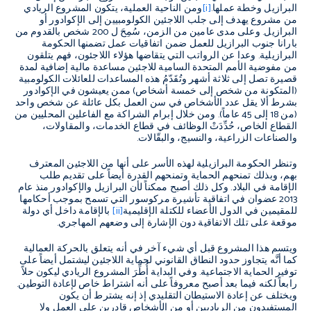
البرازيل وخطة عملها.
[i]
ومن الناحية العملية، يتكون المشروع الريادي
من مشروع يهدف إلى جلب اللاجئين الكولومبيين إلى الإكوادور أو
البرازيل. وعلى مدى عامين من الزمن، سُمِحَ ل 200 شخص بالقدوم من
بارانا جنوب البرازيل للعمل ضمن اتفاقيات عمل تضمنها الحكومة
البرازيلية. وعدا عن الرواتب التي يتقاضها هؤلاء اللاجئون، فهم يتلقون
من مفوضية الأمم المتحدة السامية للاجئين مساعدة مالية إضافية لمدة
قصيرة تصل إلى ثلاثة أشهر وتُقَدّمُ هذه المساعدات للعائلات الكولومبية
(المتكونة من شخص إلى خمسة أشخاص) ممن يعيشون في الإكوادور
بشرط ألا يقل عدد الأشخاص في سن العمل بكل عائلة عن شخص واحد
(من 18 إلى 45 عاماً). ومن خلال إبرام الشراكة مع الفاعلين المحليين من
القطاع الخاص، حُدِّدَتْ الوظائف في قطاع الخدمات، والمقاولات،
والصناعات الزراعية، والنسيج، والبقّالات.
وتنظر الحكومة البرازيلية لهذه الأسر على أنها من اللاجئين المعترف
بهم، وبذلك تمنحهم الحماية وتمنحهم القدرة أيضاً على تقديم طلب
الإقامة في البلاد. وكل ذلك أصبح ممكناً لأن البرازيل والإكوادور منذ عام
2013 عضوان في اتفاقية تأشيرة مركوسور التي تسمح بموجب أحكامها
للمقيمين في الدول الأعضاء للكتلة الإقليمية
[ii]
بالإقامة داخل أي دولة
موقعة على تلك الاتفاقية دون الإشارة إلى وضعهم المهاجري.
ويتسم هذا المشروع قبل أي شيء آخر في أنه يتعلق بالحركة العمالية
كما أنَّه يتجاوز حدود النطاق القانوني لحماية اللاجئين ليشتمل أيضاً على
توفير الحماية الاجتماعية. وفي البداية أُطِّرَ المشروع الريادي ليكون حلاً
رابعاً لكنه فيما بعد أصبح معروفاً على أنه اشتراط خاص لإعادة التوطين.
ويختلف عن إعادة الاستيطان التقليدي إذ إنه يشترط أن يكون
المستفيدون من الرياديين أو من الأشخاص قادرين على العمل ولا