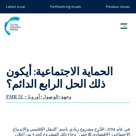
Latest issue
Forthcoming issues
Previous issues
الحماية الاجتماعية: أيكون
ذلك الحل الرابع الدائم؟
FMR 51 – وجهة-الوصول-أوروبا
في عام 2014، اقتُرِح مشروع ريادي باسم "التنقل الإقليمي والاندماج
الاجتماعي- الاقتصادي للاجئين" وجاء ذلك المشروع كجزء من إعلان