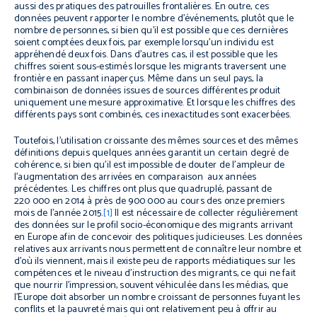
aussi des pratiques des patrouilles frontalières. En outre, ces
données peuvent rapporter le nombre d’événements, plutôt que le
nombre de personnes, si bien qu’il est possible que ces dernières
soient comptées deux fois, par exemple lorsqu’un individu est
appréhendé deux fois. Dans d’autres cas, il est possible que les
chiffres soient sous-estimés lorsque les migrants traversent une
frontière en passant inaperçus. Même dans un seul pays, la
combinaison de données issues de sources différentes produit
uniquement une mesure approximative. Et lorsque les chiffres des
différents pays sont combinés, ces inexactitudes sont exacerbées.
Toutefois, l’utilisation croissante des mêmes sources et des mêmes
définitions depuis quelques années garantit un certain degré de
cohérence, si bien qu’il est impossible de douter de l’ampleur de
l’augmentation des arrivées en comparaison aux années
précédentes. Les chiffres ont plus que quadruplé, passant de
220 000 en 2014 à près de 900 000 au cours des onze premiers
mois de l’année 2015.
[1]
Il est nécessaire de collecter régulièrement
des données sur le profil socio-économique des migrants arrivant
en Europe afin de concevoir des politiques judicieuses. Les données
relatives aux arrivants nous permettent de connaître leur nombre et
d’où ils viennent, mais il existe peu de rapports médiatiques sur les
compétences et le niveau d’instruction des migrants, ce qui ne fait
que nourrir l’impression, souvent véhiculée dans les médias, que
l’Europe doit absorber un nombre croissant de personnes fuyant les
conflits et la pauvreté mais qui ont relativement peu à offrir au