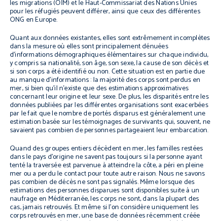
les migrations (OIM) et le Haut-Commissariat des Nations Unies
pour les réfugiés peuvent différer, ainsi que ceux des différentes
ONG en Europe.
Quant aux données existantes, elles sont extrêmement incomplètes
dans la mesure où elles sont principalement dénuées
d’informations démographiques élémentaires sur chaque individu,
y compris sa nationalité, son âge, son sexe, la cause de son décès et
si son corps a été identifié ou non. Cette situation est en partie due
au manque d’informations : la majorité des corps sont perdus en
mer, si bien qu’il n’existe que des estimations approximatives
concernant leur origine et leur sexe. De plus, les disparités entre les
données publiées par les différentes organisations sont exacerbées
par le fait que le nombre de portés disparus est généralement une
estimation basée sur les témoignages de survivants qui, souvent, ne
savaient pas combien de personnes partageaient leur embarcation.
Quand des groupes entiers décèdent en mer, les familles restées
dans le pays d’origine ne savent pas toujours si la personne ayant
tenté la traversée est parvenue à atteindre la côte, a péri en pleine
mer ou a perdu le contact pour toute autre raison. Nous ne savons
pas combien de décès ne sont pas signalés. Même lorsque des
estimations des personnes disparues sont disponibles suite à un
naufrage en Méditerranée, les corps ne sont, dans la plupart des
cas, jamais retrouvés. Et même si l’on considère uniquement les
corps retrouvés en mer, une base de données récemment créée