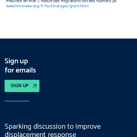
meurent en mer »,
Revue des migrations forcées
numéro 38
www.fmreview.org/fr/technologie/grant.html
Sign up
for emails
SIGN UP
Sparking discussion to improve
displacement response