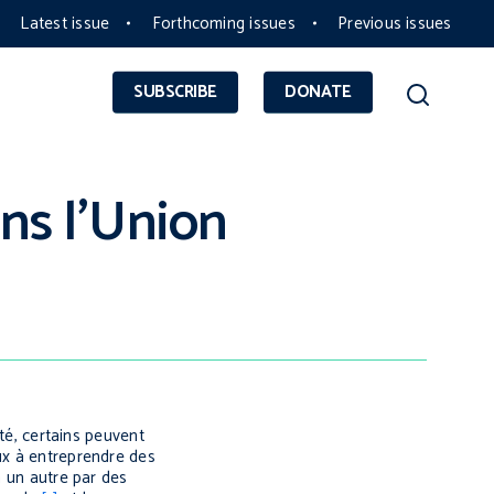
Latest issue
Forthcoming issues
Previous issues
SUBSCRIBE
DONATE
ns l’Union
eté, certains peuvent
ux à entreprendre des
à un autre par des