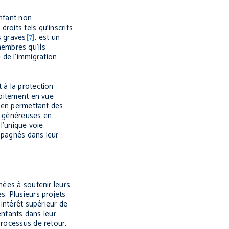
enfant non
roits tels qu’inscrits
s graves
[7]
, est un
embres qu’ils
 de l’immigration
 à la protection
roitement en vue
e en permettant des
s généreuses en
l’unique voie
mpagnés dans leur
nées à soutenir leurs
s. Plusieurs projets
’intérêt supérieur de
enfants dans leur
processus de retour,