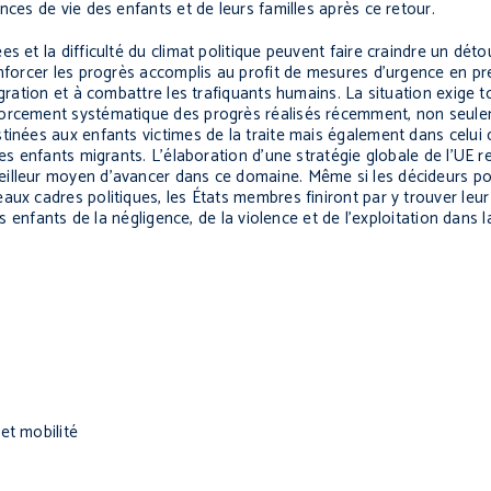
nces de vie des enfants et de leurs familles après ce retour.
s et la difficulté du climat politique peuvent faire craindre un dé
enforcer les progrès accomplis au profit de mesures d’urgence en pr
gration et à combattre les trafiquants humains. La situation exige t
forcement systématique des progrès réalisés récemment, non seule
tinées aux enfants victimes de la traite mais également dans celui
es enfants migrants. L’élaboration d’une stratégie globale de l’UE r
illeur moyen d’avancer dans ce domaine. Même si les décideurs pol
ux cadres politiques, les États membres finiront par y trouver leur
les enfants de la négligence, de la violence et de l’exploitation dan
et mobilité