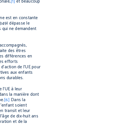
onale,
[1]
et beaucoup
nne est en constante
 349) dépasse le
és qui ne demandent
n accompagnés,
aite des êtres
es différences en
es efforts
 d’action de l’UE pour
tives aux enfants
ons durables.
 l’UE à leur
 dans la manière dont
pe.
[6]
Dans la
l’enfant soient
n transit et leur
l’âge de dix-huit ans
ration et de la