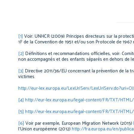
[1]
Voir: UNHCR (2009)
Principes directeurs sur la protect
1F de la Convention de 1951 et/ou son Protocole de 1967 re
[2]
Définitions et recommandations officielles, voir: Comit
non accompagnés et des enfants séparés en dehors de le
[3]
Directive 2011/36/EU concernant la prévention de la tr
victimes
http://eur-lex.europa.eu/LexUriServ/LexUriServ.do?uri=O
[4]
http://eur-lex.europa.eu/legal-content/FR/TXT/HTM
[5]
http://eur-lex.europa.eu/legal-content/FR/TXT/HTM
[6]
Voir par exemple, European Migration Network (2015)
l’Union européenne (2012)
http://fra.europa.eu/en/publi