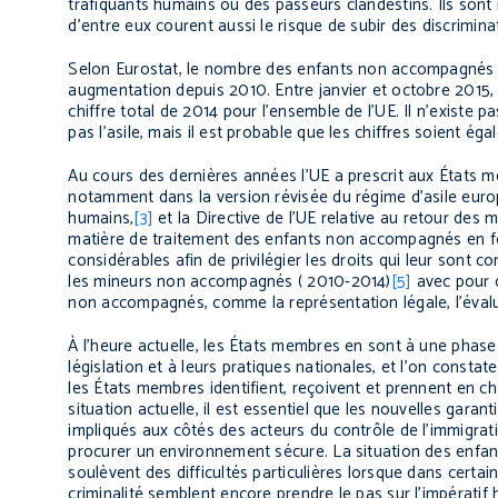
trafiquants humains ou des passeurs clandestins. Ils sont
d’entre eux courent aussi le risque de subir des discrimina
Selon Eurostat, le nombre des enfants non accompagnés
augmentation depuis 2010. Entre janvier et octobre 2015,
chiffre total de 2014 pour l’ensemble de l’UE. Il n’exist
pas l’asile, mais il est probable que les chiffres soient é
Au cours des dernières années l’UE a prescrit aux États 
notamment dans la version révisée du régime d’asile europ
humains,
[3]
et la Directive de l’UE relative au retour des m
matière de traitement des enfants non accompagnés en fonc
considérables afin de privilégier les droits qui leur sont 
les mineurs non accompagnés ( 2010-2014)
[5]
avec pour o
non accompagnés, comme la représentation légale, l’évaluati
À l’heure actuelle, les États membres en sont à une phase
législation et à leurs pratiques nationales, et l’on const
les États membres identifient, reçoivent et prennent en 
situation actuelle, il est essentiel que les nouvelles garan
impliqués aux côtés des acteurs du contrôle de l’immigration
procurer un environnement sécure. La situation des enfant
soulèvent des difficultés particulières lorsque dans certa
criminalité semblent encore prendre le pas sur l’impératif 