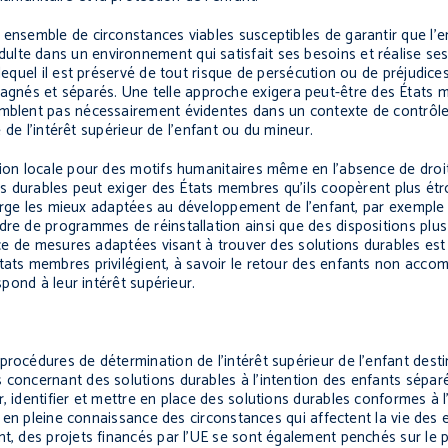
 ensemble de circonstances viables susceptibles de garantir que l’
te dans un environnement qui satisfait ses besoins et réalise ses d
 lequel il est préservé de tout risque de persécution ou de préjudice
nés et séparés. Une telle approche exigera peut-être des États m
emblent pas nécessairement évidentes dans un contexte de contrôle
e de l’intérêt supérieur de l’enfant ou du mineur.
tion locale pour des motifs humanitaires même en l’absence de droit
ons durables peut exiger des États membres qu’ils coopèrent plus ét
 charge les mieux adaptées au développement de l’enfant, par exempl
dre de programmes de réinstallation ainsi que des dispositions plu
lace de mesures adaptées visant à trouver des solutions durables est 
tats membres privilégient, à savoir le retour des enfants non acco
spond à leur intérêt supérieur.
rocédures de détermination de l’intérêt supérieur de l’enfant desti
 concernant des solutions durables à l’intention des enfants séparé
, identifier et mettre en place des solutions durables conformes à l
es en pleine connaissance des circonstances qui affectent la vie des 
nt, des projets financés par l’UE se sont également penchés sur le 