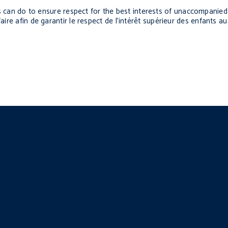
 can do to ensure respect for the best interests of unaccompanie
aire afin de garantir le respect de l’intérêt supérieur des enfants au