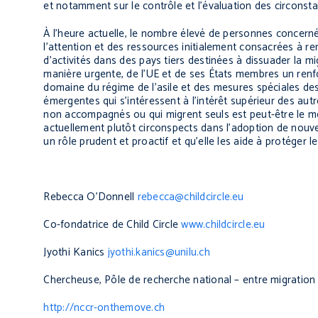
et notamment sur le contrôle et l’évaluation des circonsta
À l’heure actuelle, le nombre élevé de personnes concernée
l’attention et des ressources initialement consacrées à r
d’activités dans des pays tiers destinées à dissuader la mi
manière urgente, de l’UE et de ses États membres un ren
domaine du régime de l’asile et des mesures spéciales des
émergentes qui s’intéressent à l’intérêt supérieur des autr
non accompagnés ou qui migrent seuls est peut-être le me
actuellement plutôt circonspects dans l’adoption de nouvea
un rôle prudent et proactif et qu’elle les aide à protéger 
Rebecca O’Donnell
rebecca@childcircle.eu
Co-fondatrice de Child Circle
www.childcircle.eu
Jyothi Kanic
s
jyothi.kanics@unilu.ch
Chercheuse, Pôle de recherche national – entre migration 
http://nccr-onthemove.ch