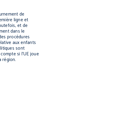
tournement de
emière ligne et
outefois, et de
ment dans le
 des procédures
elative aux enfants
itiques sont
 compte si l’UE joue
s la région.