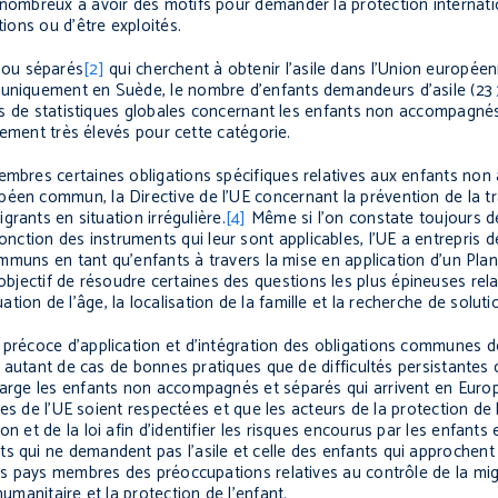
 nombreux à avoir des motifs pour demander la protection internati
tions ou d’être exploités.
 ou séparés
[2]
qui cherchent à obtenir l’asile dans l’Union europée
 uniquement en Suède, le nombre d’enfants demandeurs d’asile (23
e pas de statistiques globales concernant les enfants non accompagn
galement très élevés pour cette catégorie.
membres certaines obligations spécifiques relatives aux enfants no
éen commun, la Directive de l’UE concernant la prévention de la tr
igrants en situation irrégulière
.
[4]
Même si l’on constate toujours d
tion des instruments qui leur sont applicables, l’UE a entrepris d
communs en tant qu’enfants à travers la mise en application d’un Plan
bjectif de résoudre certaines des questions les plus épineuses rela
on de l’âge, la localisation de la famille et la recherche de soluti
 précoce d’application et d’intégration des obligations communes de
ate autant de cas de bonnes pratiques que de difficultés persistantes
charge les enfants non accompagnés et séparés qui arrivent en Euro
ties de l’UE soient respectées et que les acteurs de la protection de 
 et de la loi afin d’identifier les risques encourus par les enfants e
s qui ne demandent pas l’asile et celle des enfants qui approchent 
ins pays membres des préoccupations relatives au contrôle de la mig
humanitaire et la protection de l’enfant.