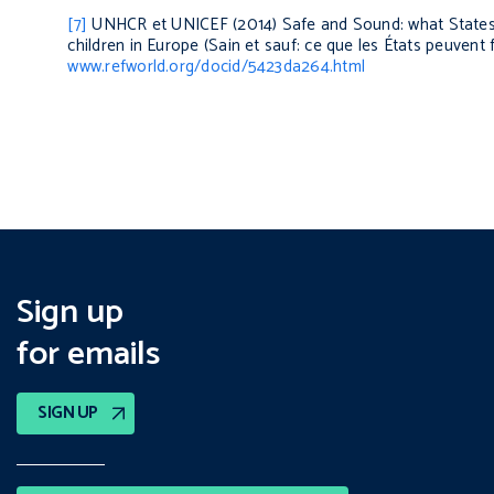
[7]
UNHCR et UNICEF (2014)
Safe and Sound: what States
children in Europe (
Sain et sauf: ce que les États peuvent f
www.refworld.org/docid/5423da264.html
Sign up
for emails
SIGN UP