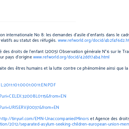
ion internationale No 8: les demandes d’asile d’enfants dans le cadre 
latifs au statut des réfugiés.
www.refworld.org/docid/4b2f4f6d2.h
é des droits de l’enfant (2005)
Observation générale N°6 sur le Tr
ur pays d’origine
www.refworld.org/docid/42dd174b4.html
aite des êtres humains et la lutte contre ce phénomène ainsi que la
J:L:2011:101:0001:0011:EN:PDF
L/?uri=CELEX:32008L0115&from=EN
L/?uri=URISERV:jl0037&from=EN
http://tinyurl.com/EMN-UnaccompaniedMinors
et Agence des droi
cation/2012/separated-asylum-seeking-children-european-union-me