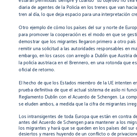
estarán permitidas siempre y cuando “su objetivo no sea 
diaria de agentes de la Policía en los trenes que van haci
tren al día, lo que deja espacio para una interpretación c
Otro ejemplo de cómo los países del sur y norte de Europ
para promover la cooperación es el modo en que se gesti
demostrar que los migrantes llegaron primero a otro país 
remitir una solicitud a las autoridades responsables en ma
embargo, en los casos con arreglo a
Dublín
que Austria d
la policía austriaca en el
Brennero
, en una rotonda que est
oficial de retorno.
El hecho de que los Estados miembro de la UE intenten
e
prueba definitiva de que el actual sistema de asilo ni fun
Reglamento
Dublín
con el Acuerdo de
Schengen
. La comp
se
eluden
ambos, a medida que la cifra de migrantes irre
Los intransigentes de toda Europa que están en contra de 
antes del Acuerdo de Schengen para mantener a los migran
los migrantes y hará que se queden en los países del su
desiertos y mares huyendo de un conflicto o de privacio