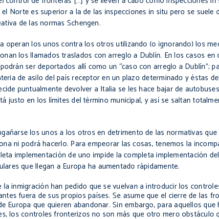
el control de fronteras […] y se lleven a cabo como inspecciones
in
a el Norte es superior a la de las inspecciones
in situ
pero se suele d
reativa de las normas Schengen.
a operan los unos contra los otros utilizando (o ignorando) los 
onan los llamados traslados con arreglo a
Dublín
. En los casos en
podrán ser deportados allí como un “caso con arreglo a Dublín”; pa
teria de asilo del país receptor en un plazo determinado y éstas de
ecide puntualmente devolver a Italia se les hace bajar de autobuse
á justo en los límites del término municipal, y así se saltan totalm
ngañarse
los unos a los otros en detrimento de las normativas que
ciona ni podrá hacerlo. Para empeorar las cosas, tenemos la incompa
leta implementación de uno impide la completa implementación del 
gulares que llegan a Europa ha aumentado rápidamente.
la inmigración han pedido que se vuelvan a introducir los controle
tes fuera de sus propios países. Se asume que el cierre de las fro
r de Europa que quieren abandonar. Sin embargo, para aquellos que
nes, los controles fronterizos no son más que otro mero obstáculo