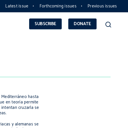
Latest issue
Forthcoming issues
Previous issues
SUBSCRIBE
DONATE
ar Mediterráneo hasta
que en teoría permite
 intentan cruzarla se
eas.
triacas y alemanas se