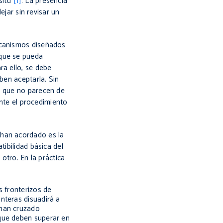
situ
”
[1]
. La presencia
ejar sin revisar un
mecanismos diseñados
 que se pueda
ra ello, se debe
ben aceptarla. Sin
s que no parecen de
ente el procedimiento
 han acordado es la
tibilidad básica del
otro. En la práctica
s fronterizos de
nteras disuadirá a
 han cruzado
 que deben superar en