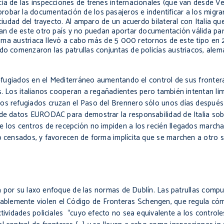
ia de las inspecciones de trenes internacionales (que van desde Ver
bar la documentación de los pasajeros e indentificar a los migrant
 ciudad del trayecto. Al amparo de un acuerdo bilateral con Italia qu
gan de este otro país y no puedan aportar documentación válida par
mónima austriaca llevó a cabo más de 5 000 retornos de este tipo en 
do comenzaron las patrullas conjuntas de policías austriacos, alem
 refugiados en el Mediterráneo aumentando el control de sus fronte
s. Los italianos cooperan a regañadientes pero también intentan limi
s refugiados cruzan el Paso del Brennero sólo unos días después de
 de datos EURODAC para demostrar la responsabilidad de Italia sob
e los centros de recepción no impiden a los recién llegados march
o censados, y favorecen de forma implícita que se marchen a otro s
opa por su laxo enfoque de las normas de
Dublín
. Las patrullas comp
ablemente violen el Código de Fronteras
Schengen
, que regula có
tividades policiales “cuyo efecto no sea equivalente a los controle