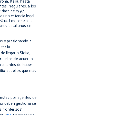
ona, Italia, hasta
es irregulares, a los
e data de 1997,
a una estancia legal
2014. Los controles
anes e italianos en
ras y presionando a
tar la
 llegar a Sicilia,
re ellos de acuerdo
arse antes de haber
itio aquellos que más
uestas por agentes de
mo deben gestionarse
s fronterizos”