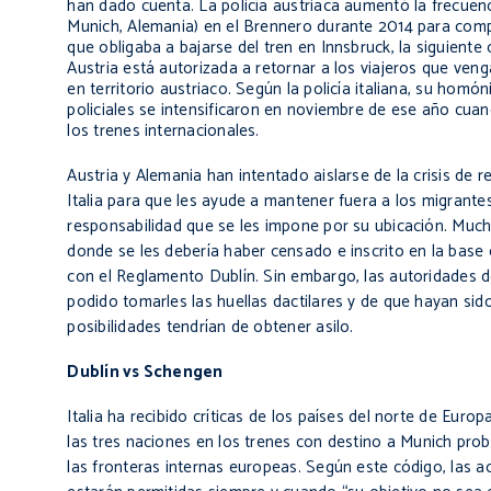
han dado cuenta. La policía austriaca aumentó la frecuenc
Munich, Alemania) en el Brennero durante 2014 para compro
que obligaba a bajarse del tren en Innsbruck, la siguiente
Austria está autorizada a retornar a los viajeros que ven
en territorio austriaco. Según la policía italiana, su ho
policiales se intensificaron en noviembre de ese año cuan
los trenes internacionales.
Austria y Alemania han intentado aislarse de la crisis de
Italia para que les ayude a mantener fuera a los migrante
responsabilidad que se les impone por su ubicación. Mucho
donde se les debería haber censado e inscrito en la base
con el Reglamento Dublín. Sin embargo, las autoridades d
podido tomarles las huellas dactilares y de que hayan sid
posibilidades tendrían de obtener asilo.
Dublín vs Schengen
Italia ha recibido críticas de los países del norte de Eur
las tres naciones en los trenes con destino a
Munich
prob
las fronteras internas europeas. Según este código, las ac