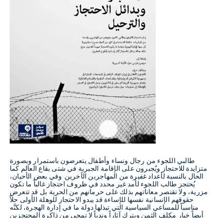
طالبي اللجوء من رجال ونساء وأطفال يتعرضون باستمرار وبصورة
متزايدة للاحتجاز ويُجبرون على الإقامة الجبرية في شتى بقاع العالم كما
الحال بالنسبة لأعداد غفيرة من المهاجرين الآخرين. وفي بعض الأحيان،
يُحتجز طالب اللجوء لأمد غير محدد في ظروف احتجاز غالباً ما تكون
مزرية، ولا تقتصر معاناتهم بذلك على حرمانهم من الحرية بل قد تتعرض
حقوقهم الإنسانية نفسها للإساءة قد يبدو الاحتجاز للوهلة الأولى حلاً
مناسباً للمساعي السياسية التي تبذلها دولة ما في إدارة الهجرة، لكنَّه
أيضاً خيار مكلف الثمن ويترك آثاراً وندباً لا تمحى من ذاكرة المحتجزين