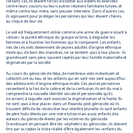
certains cas, ils étaient forcés d’assister aux violences exercées
contre leurs cousins ou leurs autres relations familiales tutsies, et
même contre leur mère, sans pouvoir intervenir. Dans d’autres cas,
ils agissaient pour protéger les personnes qui leur étaient chères,
au risque de leur vie.
Le viol est fréquemment utilisé comme une arme de guerre visant à
«diluer» la pureté ethnique du groupe victime, à dégrader les
femmes et à humilier les hommes qui le composent. Les enfants
nés de ces viols deviennent de jeunes adultes d’origine ethnique
mixte qui, de bien des manières, ne se sentent «pas à leur place»: ils
grandissent sans père, souvent rejetés par leur famille maternelle et
stigmatisés par la société.
Au cours du génocide de 1994, de nombreux viols individuels et
collectifs ont eu lieu, et les enfants qui en sont nés sont aujourd’hui
des adolescents d’origine ethnique mixte. Ces jeunes personnes
ressentent à la fois de la colère et de la confusion; ils ont du mal à
comprendre la nouvelle identité sociale et personnelle qu’ils
incarnent, à laquelle sont associés la stigmatisation et la honte. Ils
ne sont «pas à leur place» dans un Rwanda post-génocide où ils
trouvent difficile de réconcilier leur identité plurielle: ils sont enfants
de père hutu élevés par une mère tutsie mais aussi enfants des
auteurs du génocide élevés par les victimes du génocide.
Grandissant en pensant être les «orphelins du génocide», ils doivent
finir par accepter la triste réalité d’être également les «enfants du