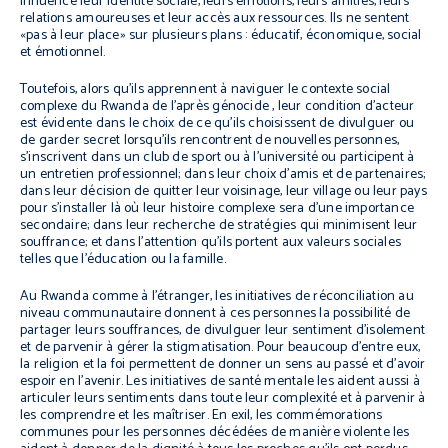
influence leur identité sociale, leurs émotions, leurs amitiés, leurs
relations amoureuses et leur accès aux ressources. Ils ne sentent
«pas à leur place» sur plusieurs plans : éducatif, économique, social
et émotionnel.
Toutefois, alors qu’ils apprennent à naviguer le contexte social
complexe du Rwanda de l’après génocide , leur condition d’acteur
est évidente dans le choix de ce qu’ils choisissent de divulguer ou
de garder secret lorsqu’ils rencontrent de nouvelles personnes,
s’inscrivent dans un club de sport ou à l’université ou participent à
un entretien professionnel; dans leur choix d’amis et de partenaires;
dans leur décision de quitter leur voisinage, leur village ou leur pays
pour s’installer là où leur histoire complexe sera d’une importance
secondaire; dans leur recherche de stratégies qui minimisent leur
souffrance; et dans l’attention qu’ils portent aux valeurs sociales
telles que l’éducation ou la famille.
Au Rwanda comme à l’étranger, les initiatives de réconciliation au
niveau communautaire donnent à ces personnes la possibilité de
partager leurs souffrances, de divulguer leur sentiment d’isolement
et de parvenir à gérer la stigmatisation. Pour beaucoup d’entre eux,
la religion et la foi permettent de donner un sens au passé et d’avoir
espoir en l’avenir. Les initiatives de santé mentale les aident aussi à
articuler leurs sentiments dans toute leur complexité et à parvenir à
les comprendre et les maîtriser. En exil, les commémorations
communes pour les personnes décédées de manière violente les