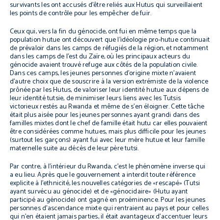
survivants les ont accusés d’être reliés aux Hutus qui surveillaient
les points de contrôle pour les empêcher de fuir.
Ceux qui, vers la fin du génocide, ont fui en même temps que la
population hutue ont découvert que l’idéologie pro-hutue continuait
de prévaloir dans les camps de réfugiés de la région, et notamment
dans les camps de l’est du Zaïre, où les principaux acteurs du
génocide avaient trouvé refuge aux côtés de la population civile.
Dans ces camps, les jeunes personnes d’origine mixte n’avaient
d’autre choix que de souscrire à la version extrémiste de la violence
prônée par les Hutus, de valoriser leur identité hutue aux dépens de
leur identité tutsie, de minimiser leurs liens avec les Tutsis
victorieux restés au Rwanda et même de s’en éloigner. Cette tâche
était plus aisée pour les jeunes personnes ayant grandi dans des
familles mixtes dont le chef de famille était hutu car elles pouvaient
être considérées comme hutues, mais plus difficile pour les jeunes
(surtout les garçons) ayant fui avec leur mère hutue et leur famille
maternelle suite au décès de leur père tutsi.
Par contre, à l’intérieur du Rwanda, c’est le phénomène inverse qui
a eu lieu. Après que le gouvernement a interdit toute référence
explicite à l’ethnicité, les nouvelles catégories de «rescapé» (Tutsi
ayant survécu au génocide) et de «génocidaire» (Hutu ayant
participé au génocide) ont gagné en proéminence. Pour les jeunes
personnes d’ascendance mixte qui rentraient au pays et pour celles
qui n’en étaient jamais parties, il était avantageux d’accentuer leurs