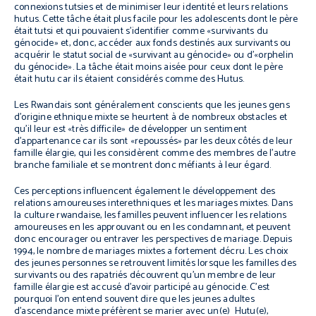
connexions tutsies et de minimiser leur identité et leurs relations
hutus. Cette tâche était plus facile pour les adolescents dont le père
était tutsi et qui pouvaient s’identifier comme «survivants du
génocide» et, donc, accéder aux fonds destinés aux survivants ou
acquérir le statut social de «survivant au génocide» ou d’«orphelin
du génocide». La tâche était moins aisée pour ceux dont le père
était hutu car ils étaient considérés comme des Hutus.
Les Rwandais sont généralement conscients que les jeunes gens
d’origine ethnique mixte se heurtent à de nombreux obstacles et
qu’il leur est «très difficile» de développer un sentiment
d’appartenance car ils sont «repoussés» par les deux côtés de leur
famille élargie, qui les considèrent comme des membres de l’autre
branche familiale et se montrent donc méfiants à leur égard.
Ces perceptions influencent également le développement des
relations amoureuses interethniques et les mariages mixtes. Dans
la culture rwandaise, les familles peuvent influencer les relations
amoureuses en les approuvant ou en les condamnant, et peuvent
donc encourager ou entraver les perspectives de mariage. Depuis
1994, le nombre de mariages mixtes a fortement décru. Les choix
des jeunes personnes se retrouvent limités lorsque les familles des
survivants ou des rapatriés découvrent qu’un membre de leur
famille élargie est accusé d’avoir participé au génocide. C’est
pourquoi l’on entend souvent dire que les jeunes adultes
d’ascendance mixte préfèrent se marier avec un(e) Hutu(e),