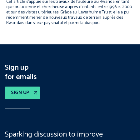
Cet article s’appuie sur les travaux de l’auteure au Rwanda en tant
que praticienne et chercheuse auprès d’enfants entre 1996 et 2000
et sur des visites ultérieures. Grâce au Leverhulme Trust, elle a pu
récemment mener de nouveaux travaux de terrain auprès des
Rwandais dans leur pays natal et parmi la diaspora.
Sign up
for emails
SIGN UP
Sparking discussion to improve