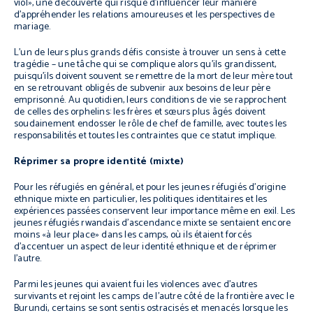
viol», une découverte qui risque d’influencer leur manière
d’appréhender les relations amoureuses et les perspectives de
mariage.
L’un de leurs plus grands défis consiste à trouver un sens à cette
tragédie – une tâche qui se complique alors qu’ils grandissent,
puisqu’ils doivent souvent se remettre de la mort de leur mère tout
en se retrouvant obligés de subvenir aux besoins de leur père
emprisonné. Au quotidien, leurs conditions de vie se rapprochent
de celles des orphelins: les frères et sœurs plus âgés doivent
soudainement endosser le rôle de chef de famille, avec toutes les
responsabilités et toutes les contraintes que ce statut implique.
Réprimer sa propre identité (mixte)
Pour les réfugiés en général, et pour les jeunes réfugiés d’origine
ethnique mixte en particulier, les politiques identitaires et les
expériences passées conservent leur importance même en exil. Les
jeunes réfugiés rwandais d’ascendance mixte se sentaient encore
moins «à leur place» dans les camps, où ils étaient forcés
d’accentuer un aspect de leur identité ethnique et de réprimer
l’autre.
Parmi les jeunes qui avaient fui les violences avec d’autres
survivants et rejoint les camps de l’autre côté de la frontière avec le
Burundi, certains se sont sentis ostracisés et menacés lorsque les