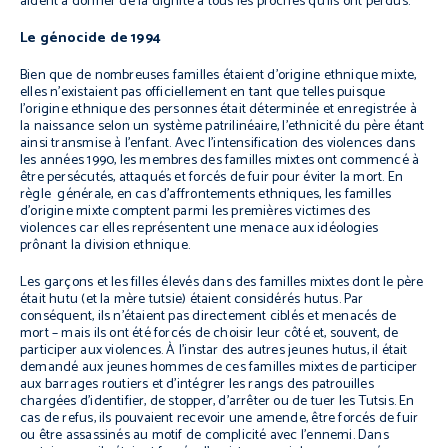
aident à donner de la dignité à tous les proches qu’ils ont perdus.
Le génocide de 1994
Bien que de nombreuses familles étaient d’origine ethnique mixte,
elles n’existaient pas officiellement en tant que telles puisque
l’origine ethnique des personnes était déterminée et enregistrée à
la naissance selon un système patrilinéaire, l’ethnicité du père étant
ainsi transmise à l’enfant. Avec l’intensification des violences dans
les années 1990, les membres des familles mixtes ont commencé à
être persécutés, attaqués et forcés de fuir pour éviter la mort. En
règle générale, en cas d’affrontements ethniques, les familles
d’origine mixte comptent parmi les premières victimes des
violences car elles représentent une menace aux idéologies
prônant la division ethnique.
Les garçons et les filles élevés dans des familles mixtes dont le père
était hutu (et la mère tutsie) étaient considérés hutus. Par
conséquent, ils n’étaient pas directement ciblés et menacés de
mort – mais ils ont été forcés de choisir leur côté et, souvent, de
participer aux violences. À l’instar des autres jeunes hutus, il était
demandé aux jeunes hommes de ces familles mixtes de participer
aux barrages routiers et d’intégrer les rangs des patrouilles
chargées d’identifier, de stopper, d’arrêter ou de tuer les Tutsis. En
cas de refus, ils pouvaient recevoir une amende, être forcés de fuir
ou être assassinés au motif de complicité avec l’ennemi. Dans