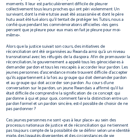
moments. Il leur est particulièrement difficile de pleurer
collectivement tous leurs proches qui ont péri violemment. Un
survivant, dont la mère tutsie avait été assassinée et dont le père
hutu avait été tué alors qu’il tentait de protéger les Tutsis, nous a
confié que pendant les commémorations officielles «les gens
pensent que je pleure pour eux mais en fait je pleure pour moi-
même».
Alors que la justice suivait son cours, des initiatives de
réconciliation ont été organisées au Rwanda ainsi qu’à un niveau
transnational avec les réfugiés de la diaspora. Afin de promouvoir la
réconciliation, le gouvernement a appelé tous les génocidaires à
demander pardon et tous les rescapés à accorder leur pardon. Les
jeunes personnes d’ascendance mixte trouvent difficile d’accepter
qu’ils appartiennent à la fois au groupe qui doit demander pardon
et au groupe qui doit accorder son pardon. Au cours d’une
conversation sur le pardon, un jeune Rwandais a affirmé qu’il lui
était difficile de comprendre la signification de ce concept: qui
pardonne à qui et pour quoi, comment faire la distinction entre un
pardon formel et un pardon sincère, est-il possible de choisir de ne
pas pardonner ?
Ces jeunes personnes ne sont «pas à leur place» au sein des
processus nationaux de justice et de réconciliation qui ne tiennent
pas toujours compte de la possibilité de se définir selon une identité
mixte, des loyautés divergentes et des circonstances de vie