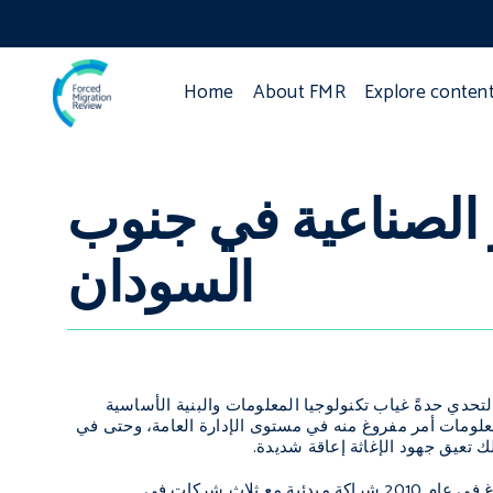
Home
About FMR
Explore conten
 الصناعية في جنوب
السودان
لتحدي حدةً غياب تكنولوجيا المعلومات والبنية الأساسية
 المعلومات أمر مفروغ منه في مستوى الإدارة العامة، وحتى في
لك تعيق جهود الإغاثة إعاقة شديدة.
وإقراراً بهذه الحاجة، أقامت إدارة التعاون الإنمائي التابعة لوزارة الشؤون الخارجية بلوكسمبورغ في عام 2010 شراكة مبدئية مع ثلاث شركات في