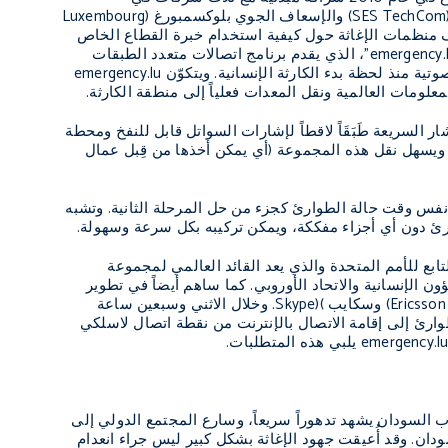
SES TechCom
) والإسعاف الجوي بلوكسمبورغ (
Luxembourg
 منظمات الإغاثة حول كيفية استخدام خبرة القطاع الخاص
emergency.
"، الذي يقدم برنامج اتصالات متعدد الطبقات
تية منذ لحظة بدء الكارثة الإنسانية. ويتكوّن
emergency.lu
علومات العالمية ونقل المعدات فعلياً إلى منطقة الكارثة.
ر السريعة طَبَقَاً لاقطاً لإشارات السواتل قابل للنفخ ومحطة
 ويسهل نقل هذه المجموعة (أي يمكن أخذها من قِبل عمال
ي نفس وقت حالة الطوارئ كجزء من حل المرحلة الثانية. وتشبه
ئ دون أي أجزاء مفككة، ويمكن تركيبه بكل سرعة وسهولة.
تابع للأمم المتحدة والذي يعد القائد العالمي لمجموعة
ن الإنسانية والاتحاد الأوروبي. كما ساهم أيضاً في تطوير
Ericsso
) وسكايب
(
Skype)
. وخلال الاثني وسبعين ساعة
وارئ إلى إقامة الاتصال بالإنترنت من نقطة اتصال لاسلكي
emergency.l
يلبي هذه المتطلبات.
 السودان يشهد تدهوراً سريعاً، وسارع المجتمع الدولي إلى
دان. وقد أُعيقت جهود الإغاثة بشكل كبير ليس جراء انعدام