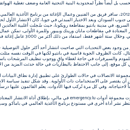
 بل أيضاً نظراً لمحدودية البنية التحتية العامة وضعف تغطية الهواتف 
وفي يناير/كانون الأول 2012، سافر فريق من الفنيين وعمال الإغاثة من برنامج ا
ى جنوب السودان. وبعد الاختبار المبدئي في جوبا، كان الانتشار الأول 
 السريع، في مدينة بانتيو بمقاطعة روبكونا، حيث سُجلت أغلبية العائدين 
 المعتادة في مقاطعات مابان ورينك وبيبور. وللمرة الأولى، تمكن عمال 
أشهر فقط، استفاد من ذلك أكثر من 3000 عامل إغاثة في جنوب السودان من 156 منظمة.
مر من وجود بعض التحديات التي صاحبت انتشار أحد أكثر حلول التوصيلي
ثال، كانت الظروف الجوية قاسية في بانتيو لكنها في الوقت نفسه مثلت
مودم والسيرفرات في حاجة لغطاء واقٍ ووجوب تنظيف المرشحات باستمرا
 كل موقع، إلى جانب الاحتفاظ بالبطاريات في حالة حدثت المزيد من ال
جموعة الاتصالات في حالات الطوارئ على تطبيق إدارة نطاق البيانات 
 أن يقتصر على الاستخدامات ذات الأولوية.. وقد شكل تنفيذ سياسة الاس
اً لاحتياجاته. وفي كل مرة تُركب فيها الأدوات، يعلم القائمون عليها درس
رت مجموعة أدوات
emergency.lu
في مالي، بإطلاق أداة الانتشار المعتا
 الأول 2012). ويُنتظر نشر أداة أخرى في مستودع برنامج الأغذية العالمي في باماك