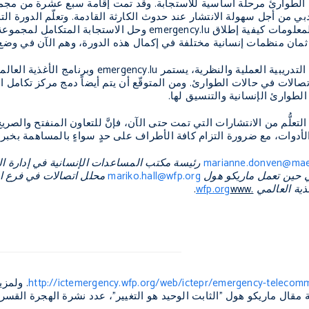
ات الطوارئ مرحلة أساسية للاستجابة. وقد تمت إقامة سبع عشرة من مج
من أجل سهولة الانتشار عند حدوث الكارثة القادمة. وتعلّم الدورة التدر
لمعلومات كيفية إطلاق
emergency.lu
وحل الاستجابة المتكامل لمجموعة 
ان منظمات إنسانية مختلفة في إكمال هذه الدورة، وهم الآن في وضع ال
التدريبية العملية والنظرية، يستمر
emergency.lu
وبرنامج الأغذية العا
صالات في حالات الطوارئ. ومن المتوقّع أن يتم أيضاً دمج مركز تكامل ا
لطوارئ الإنسانية والتنسيق لها.
لتعلُّم من الانتشارات التي تمت حتى الآن، فإنَّ للتعاون المنفتح والص
أدوات، مع ضرورة التزام كافة الأطراف على حدٍ سواءٍ بالمساهمة بخبرات
marianne.donven@mae.
رئيسة مكتب المساعدات الإنسانية في إدارة الت
حين تعمل ماريكو هول
mariko.hall@wfp.org
محلل اتصالات في فرع الا
ذية العالمي
www.
wfp.org
.
http://ictemergency.wfp.org/web/ictepr/emergency-telecomm
. ولمز
مقال ماريكو هول "الثابت الوحيد هو التغيير"، عدد نشرة الهجرة القسرية 