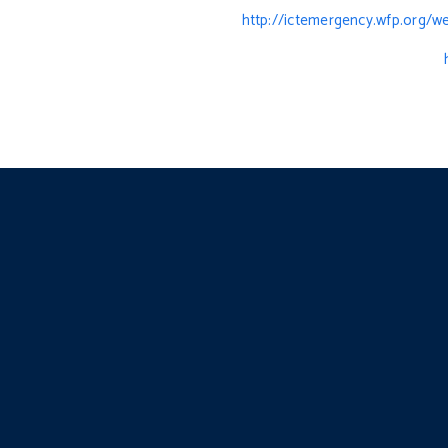
http://ictemergency.wfp.org/w