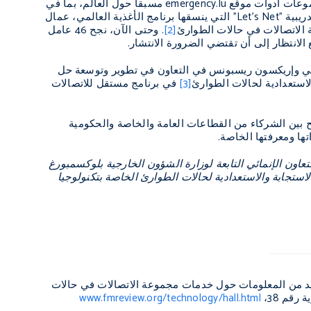
موعات أدوات موقع
emergency.lu
مسبقاً حول العالم، بما في
يبية "
Let's Net
" التي ينسقها برنامج الأغذية العالمي، عمال
الاتصالات في حالات الطوارئ
[2]
. وحتى الآن، نجح 46 عامل
انتظار إلى أن تقتضي الضرورة الانتشار.
لمي وإريكسون ريسبونس في التعاون في تطوير وتوسعة حل
لاستعدادية لحالات الطوارئ
[3]
في برنامج مستقل للاتصالات
ريح بين الشركاء من القطاعات العامة والخاصة والحكومية
ها ومعرفتها الخاصة.
عاون الإنمائي التابعة لوزارة الشؤون الخارجية بلوكسمبورغ
ستجابة والاستعدادية لحالات الطوارئ الخاصة بتكنولوجيا
يد من المعلومات حول خدمات مجموعة الاتصالات في حالات
رقم 38،
www.fmreview.org/technology/hall.html