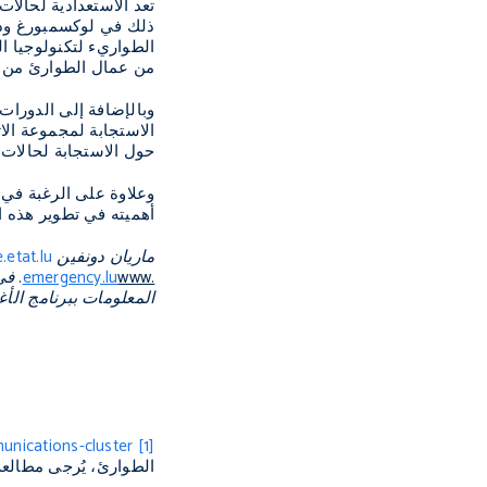
تعد الاستعدادية لحال
ذلك في لوكسمبورغ ودبي 
الطواريء لتكنولوجيا ا
من عمال الطوارئ من ثم
وبالإضافة إلى الدورات 
الاستجابة لمجموعة الات
حول الاستجابة لحالات ا
وعلاوة على الرغبة في ا
أهميته في تطوير هذه ال
ماريان دونفين
etat.lu
www.
emergency.lu
.
في 
المعلومات ببرنامج الأغ
unications-cluster
[1]
الطوارئ، يُرجى مطالعة 