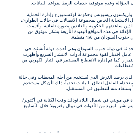
الجوّالة وعدم موثوقية خدمات الربط بقواعد البيانات.
لأغذية العالمي وإريكسون ريسبونس وحكومة لوكسمبورغ وإدارة الحماية
لحل الاستجابة الخاص بمجموعة الاتصالات في حالات الطوارئ،
الذين ساعدتهم الحكومة والعائدين بصورة تلقائية. وأقيمت
الإغاثة في هذه المواقع البعيدة الأربعة بشكل موثوق من
ة حداثة في دولة جنوب السودان وهي أحدث دولة أُنشئت في
 عامل اختبار لقوة مجموعة أدوات الانتشار السريع وأظهرت
ر. كما تم إدارة الانقطاع المستمر في التيار الكهربي من
انقطاعات.
الذي يرصد الغرض الذي تُستخدم من أجله المحطات وفي حالة
تخدام الفاعل لنطاق البيانات تحدياً، ذلك لأن كل مستخدم
اً يستفاد منه للتطبيق في المستقبل.
دة في موبتي في شمال البلاد (وذلك وقت الكتابة في أكتوبر/
و. وسيتم نشر المزيد من الأدوات في نيبال وفنزويلا خلال الأسابيع