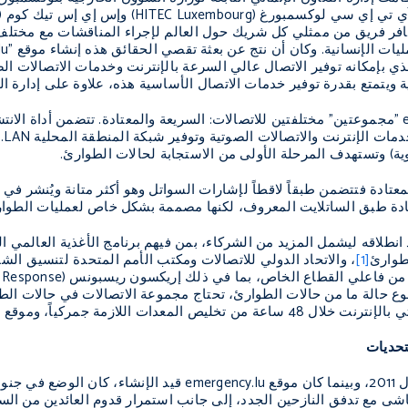
ي تي إي سي لوكسمبورغ (
HITEC Luxembourg
) وإس إي إس تيك كوم (
افر فريق من ممثلي كل شريك حول العالم لإجراء المناقشات مع مختلف
ليات الإنسانية. وكان أن نتج عن بعثة تقصي الحقائق هذه إنشاء موقع "
lu
ذي بإمكانه توفير الاتصال عالي السرعة بالإنترنت وخدمات الاتصالات الصو
 ويتمتع بقدرة توفير خدمات الاتصال الأساسية هذه، علاوة على إدارة الم
"مجموعتين" مختلفتين للاتصالات: السريعة والمعتادة. تتضمن أداة الانتشا
مات الإنترنت والاتصالات الصوتية وتوفير شبكة المنطقة المحلية
LAN
.
وية) وتستهدف المرحلة الأولى من الاستجابة لحالات الطوارئ.
معتادة فتتضمن طبقاً لاقطاً لإشارات السواتل وهو أكثر متانة ويُنشر ف
ادة طبق الساتلايت المعروف، لكنها مصممة بشكل خاص لعمليات الطوار
انطلاقه ليشمل المزيد من الشركاء، بمن فيهم برنامج الأغذية العالمي ال
طوارئ
[1]
، والاتحاد الدولي للاتصالات ومكتب الأمم المتحدة لتنسيق الشؤو
 من فاعلي القطاع الخاص، بما في ذلك إريكسون ريسبونس (
n Response
وع حالة ما من حالات الطوارئ، تحتاج مجموعة الاتصالات في حالات الط
 تخليص المعدات اللازمة جمركياً، وموقع
u
لتحديات
وقع
emergency.lu
قيد الإنشاء، كان الوضع في جنوب
اشى مع تدفق النازحين الجدد، إلى جانب استمرار قدوم العائدين من السو