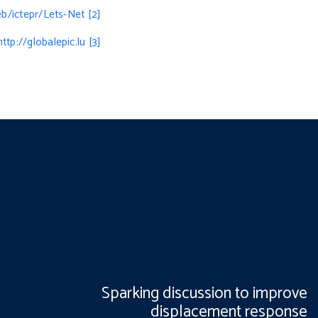
eb/ictepr/Lets-Net
[2]
http://globalepic.lu
[3]
Sparking discussion to improve
displacement response