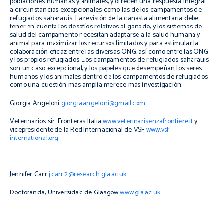
poblaciones humanas y animales, y ofrecen una respuesta integral
a circunstancias excepcionales como las de los campamentos de
refugiados saharauis. La revisión de la canasta alimentaria debe
tener en cuenta los desafíos relativos al ganado, y los sistemas de
salud del campamento necesitan adaptarse a la salud humana y
animal para maximizar los recursos limitados y para estimular la
colaboración eficaz entre las diversas ONG, así como entre las ONG
y los propios refugiados. Los campamentos de refugiados saharauis
son un caso excepcional, y los papeles que desempeñan los seres
humanos y los animales dentro de los campamentos de refugiados
como una cuestión más amplia merece más investigación.
Giorgia Angeloni
giorgia.angeloni@gmail.com
Veterinarios sin Fronteras Italia
www.veterinarisenzafrontiere.it
y
vicepresidente de la Red Internacional de VSF
www.vsf-
international.org
Jennifer Carr
j.carr.2@research.gla.ac.uk
Doctoranda, Universidad de Glasgow
www.gla.ac.uk