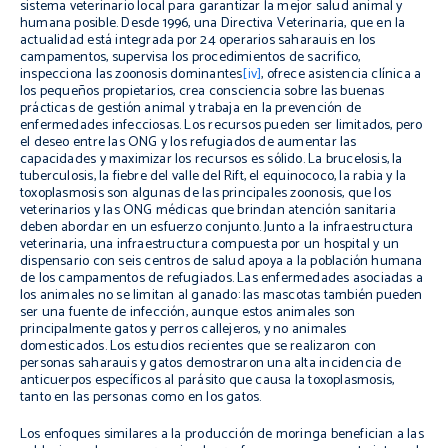
sistema veterinario local para garantizar la mejor salud animal y
humana posible. Desde 1996, una Directiva Veterinaria, que en la
actualidad está integrada por 24 operarios saharauis en los
campamentos, supervisa los procedimientos de sacrifico,
inspecciona las zoonosis dominantes
[iv]
, ofrece asistencia clínica a
los pequeños propietarios, crea consciencia sobre las buenas
prácticas de gestión animal y trabaja en la prevención de
enfermedades infecciosas. Los recursos pueden ser limitados, pero
el deseo entre las ONG y los refugiados de aumentar las
capacidades y maximizar los recursos es sólido. La brucelosis, la
tuberculosis, la fiebre del valle del Rift, el equinococo, la rabia y la
toxoplasmosis son algunas de las principales zoonosis, que los
veterinarios y las ONG médicas que brindan atención sanitaria
deben abordar en un esfuerzo conjunto. Junto a la infraestructura
veterinaria, una infraestructura compuesta por un hospital y un
dispensario con seis centros de salud apoya a la población humana
de los campamentos de refugiados. Las enfermedades
asociadas a
los animales no se limitan al ganado: las mascotas también pueden
ser una fuente de infección, aunque estos animales son
principalmente gatos y perros callejeros, y no animales
domesticados. Los estudios recientes que se realizaron con
personas saharauis y gatos demostraron una alta incidencia de
anticuerpos específicos al parásito que causa la
toxoplasmosis,
tanto en las personas como en los gatos.
Los enfoques similares a la producción de moringa benefician a las