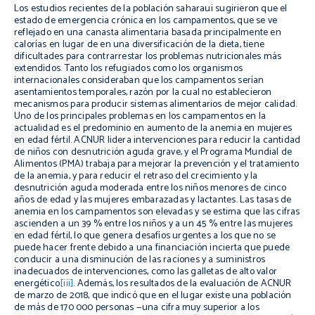
Los estudios recientes de la población saharaui sugirieron que el
estado de emergencia crónica en los campamentos, que se ve
reflejado en una canasta alimentaria basada principalmente en
calorías en lugar de en una diversificación de la dieta, tiene
dificultades para contrarrestar los problemas nutricionales más
extendidos. Tanto los refugiados como los organismos
internacionales consideraban que los campamentos serían
asentamientos temporales, razón por la cual no establecieron
mecanismos para producir sistemas alimentarios de mejor calidad.
Uno de los principales problemas en los campamentos en la
actualidad es el predominio en aumento de la anemia en mujeres
en edad fértil. ACNUR lidera intervenciones para reducir la cantidad
de niños con desnutrición aguda grave, y el Programa Mundial de
Alimentos (PMA) trabaja para mejorar la prevención y el tratamiento
de la anemia, y para reducir el retraso del crecimiento y la
desnutrición aguda moderada entre los niños menores de cinco
años de edad y las mujeres embarazadas y lactantes. Las tasas de
anemia en los campamentos son elevadas y se estima que las cifras
ascienden a un 39 % entre los niños y a un 45 % entre las mujeres
en edad fértil, lo que genera desafíos urgentes a los que no se
puede hacer frente debido a una financiación incierta que puede
conducir a una disminución de las raciones y a suministros
inadecuados de intervenciones, como las galletas de alto valor
energético
[iii]
. Además, los resultados de la evaluación de ACNUR
de marzo de 2018, que indicó que en el lugar existe una población
de más de 170 000 personas —una cifra muy superior a los