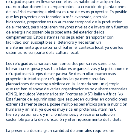
refugiados pueden llevarse con ellos las habilidades adquiridas
cuando abandonen los campamentos. La creación de plantaciones
de los árboles
moringa oleifera
es uno de estos proyectos. Es posible
que los proyectos con tecnología más avanzada, como la
hidroponía, proporcionen un aumento temporal de la producción
de alimentos, pero requieren mayores niveles de inversión y fuentes
de energía no sostenible procedente del exterior de los
campamentos. Estos sistemas no se pueden transportar con
facilidad, son susceptibles al deterioro y necesitan un
mantenimiento que se torna difícil en el contexto local, ya que los
sistemas no son parte de la cultura local.
Los refugiados saharauis son conocidos por su resistencia, su
tolerancia religiosa y sus habilidades organizativas, y la población de
refugiados está lejos de ser pasiva. Se desarrollan numerosos
proyectos iniciados por refugiados: las ya mencionadas
plantaciones de
moringa oleifera
en la Hamada son un ejemplo,
que reciben el apoyo de varias organizaciones no gubernamentales
(ONG), incluidos Veterinarios sin Fronteras (VSF) Italia y África ’70.
Esta fuente de leguminosas, que se pueden cultivar en condiciones
extremadamente secas, posee múltiples beneficios para la nutrición
humana y animal, ya que es muy rica en proteínas, vitamina C,
hierro y otros macro y micronutrientes, y ofrece una solución
sostenible para la diversificación y el enriquecimiento de la dieta.
La presencia de una gran cantidad de animales requiere un