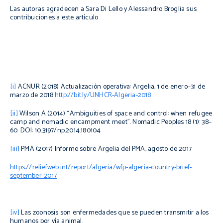
Las autoras agradecen a Sara Di Lello y Alessandro Broglia sus
contribuciones a este artículo
[i]
ACNUR (2018) Actualización operativa: Argelia, 1 de enero­­­
–31 de
marzo de 2018
http://bit.ly/UNHCR-Algeria-2018
[ii]
Wilson A (2014) “Ambiguities of space and control: when refugee
camp and nomadic encampment meet”.
Nomadic Peoples
18 (1): 38–
60. DOI: 10.3197/np.2014.180104
[iii]
PMA (2017) Informe sobre Argelia del PMA, agosto de 2017
https://reliefweb.int/report/algeria/wfp-algeria-country-brief-
september-2017
[iv]
Las zoonosis son enfermedades que se pueden transmitir a los
humanos por vía animal.